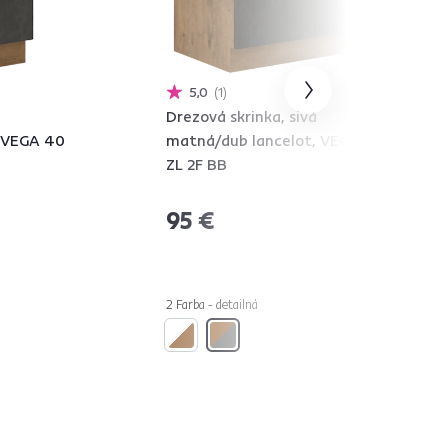
5,0
1
Drezová skrinka, sivá
, VEGA 40
matná/dub lancelot, VEGA 80
ZL 2F BB
95 €
2 Farba - detailná