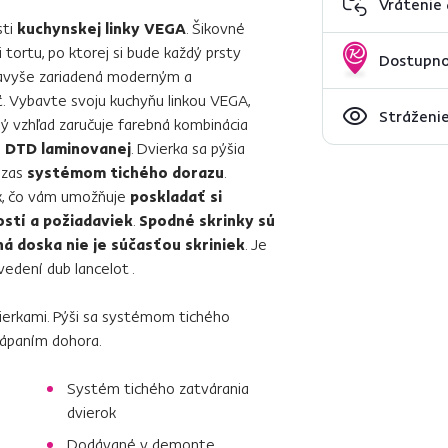
Vrátenie
sti
kuchynskej linky VEGA
. Šikovné
tortu, po ktorej si bude každý prsty
Dostupno
e navyše zariadená moderným a
. Vybavte svoju kuchyňu linkou VEGA,
Stráženie
ý vzhľad zaručuje farebná kombinácia
z DTD laminovanej
. Dvierka sa pýšia
 zas
systémom tichého dorazu
.
k, čo vám umožňuje
poskladať si
stí a požiadaviek
.
Spodné skrinky sú
á doska nie je súčasťou skriniek
. Je
edení dub lancelot .
ierkami. Pýši sa systémom tichého
klápaním dohora.
Systém tichého zatvárania
dvierok
Dodávané v demonte