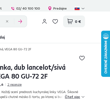
at
02/ 40 100 100
Predajne
0 €
daj
tná, VEGA 80 GU-72 2F
nka, dub lancelot/sivá
GA 80 GU-72 2F
,6
2
recenzie
 Každý ocení prednosti kuchynskej linky VEGA. Šikovné
upečú chutné mäsko či tortu, po ktorej si bude každý prsty
Čítať viac
ť v kuchyni, ktorá j...