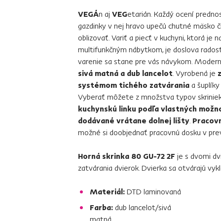
VEGÁ
n aj
VEG
etarián. Každý ocení predno
gazdinky v nej hravo upečú chutné mäsko či 
oblizovať. Variť a piecť v kuchyni, ktorá j
multifunkčným nábytkom, je doslova radosť
varenie sa stane pre vás návykom. Modern
sivá matná a dub lancelot
. Vyrobená je
systémom tichého zatvárania
a šuplíky
Vyberať môžete z množstva typov skrinie
kuchynskú linku podľa vlastných možno
dodávané vrátane dolnej lišty
.
Pracovn
možné si doobjednať pracovnú dosku v prev
Horná skrinka 80 GU-72 2F
je s dvomi dv
zatvárania dvierok. Dvierka sa otvárajú vy
Materiál:
DTD laminovaná
Farba:
dub lancelot/sivá
matná