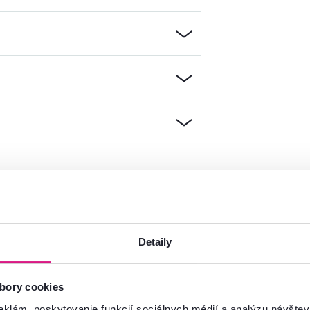
mácie?
oradíme
Detaily
Spustiť chat
bory cookies
eklám, poskytovanie funkcií sociálnych médií a analýzu návšte