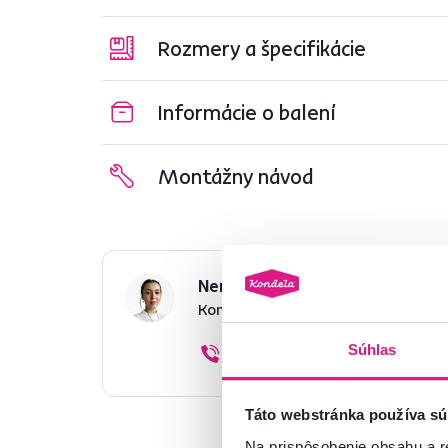
Rozmery a špecifikácie
Informácie o balení
Montážny návod
Nenašli ste požadované infor
Kontaktujte nás a my vám radi p
Súhlas
02/ 40 100 100
Táto webstránka používa sú
Na prispôsobenie obsahu a r