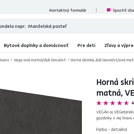
cenzií
Kontaktný formulár
Spustiť ch
Bytové doplnky a domácnosť
Pre deti
Zľavy a výpre
mieru
Vega sivá matná/dub lancelot
Horná skrinka, dub lancelot/sivá ma
Horná skri
matná, VE
4
VEGÁn aj VEGetarián.
gazdinky v nej hravo 
oblizovať. Variť a piec
Farba - detailná