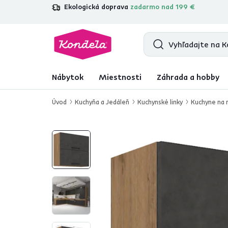
Ekologická doprava
zadarmo nad 199 €
4,7
31 211
overených produktových re
Nábytok
Miestnosti
Záhrada a hobby
Úvod
Kuchyňa a Jedáleň
Kuchynské linky
Kuchyne na 