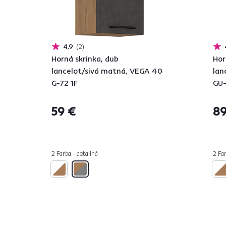
4,9
2
Horná skrinka, dub
Hor
lancelot/sivá matná, VEGA 40
lan
G-72 1F
GU-
59 €
89
2 Farba - detailná
2 Far