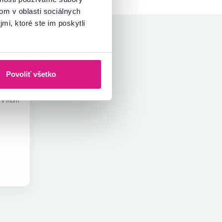
om v oblasti sociálnych
mi, ktoré ste im poskytli
hviezdičiek
5
Povoliť všetko
k v inom