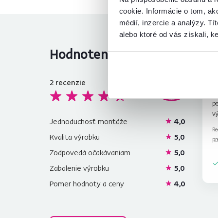
cookie. Informácie o tom, ak
médií, inzercie a analýzy. Tí
alebo ktoré od vás získali, ke
Hodnotenia produktu
2
recenzie
4,6
Sk
pe
v
Jednoduchosť montáže
4,0
Re
Kvalita výrobku
5,0
pr
Zodpovedá očakávaniam
5,0
Zabalenie výrobku
5,0
Pomer hodnoty a ceny
4,0