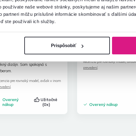
o používate naše webové stránky, poskytujeme aj našim partner
to partneri môžu príslušné informácie skombinovať s ďalšími údaj
ď ste používali ich služby.
Edita G.
Vladimír B.
hviezdičky
4.2
E
V
15.1.2024, Čierna,
8.5.2026, Veľký Lom,
Prispôsobiť
Slovensko
Slovensko
rinky sú kvalitné,praktické, majú
Recenzia pre rovnaký model, avša
kný dizájn. Som spokojná s
prevedení
.
ýberom.
cenzia pre rovnaký model, avšak v inom
evedení
.
Overený
Užitočné
nákup
(0x)
Overený nákup