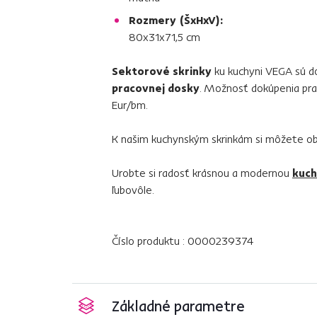
Rozmery (ŠxHxV):
80x31x71,5 cm
Sektorové skrinky
ku kuchyni VEGA sú do
pracovnej dosky
. Možnosť dokúpenia pra
Eur/bm.
K našim kuchynským skrinkám si môžete ob
Urobte si radosť krásnou a modernou
kuch
ľubovôle.
Číslo produktu : 0000239374
Základné parametre