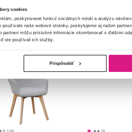
bory cookies
eklám, poskytovanie funkcií sociálnych médií a analýzu návšte
o používate naše webové stránky, poskytujeme aj našim partner
to partneri môžu príslušné informácie skombinovať s ďalšími údaj
ď ste používali ich služby.
ia
Vynáška
Akcia
Výpredaj
Vyná
Prispôsobiť
4,7
29
4,4
1