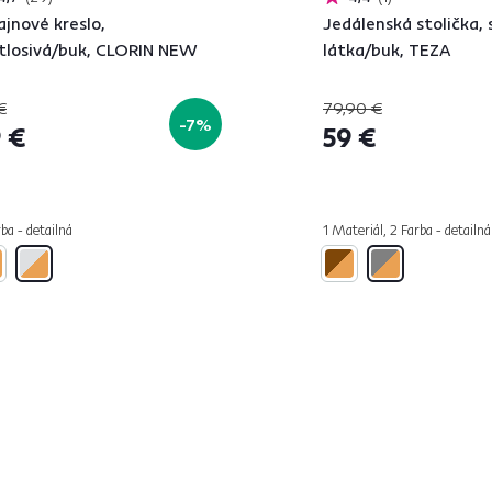
ajnové kreslo,
Jedálenská stolička, 
tlosivá/buk, CLORIN NEW
látka/buk, TEZA
€
79,90 €
-7%
 €
59 €
ba - detailná
1 Materiál, 2 Farba - detailná