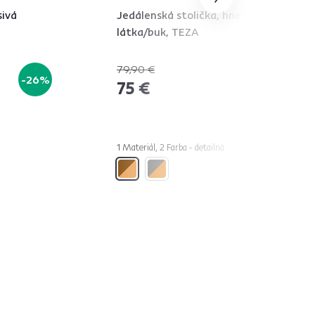
sivá
Jedálenská stolička, hnedá
látka/buk, TEZA
79,90 €
-26%
-6%
75 €
1 Materiál, 2 Farba - detailná