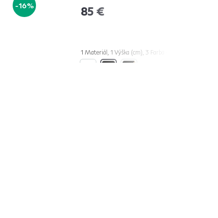
-16%
85 €
1 Materiál, 1 Výška (cm), 3 Farba - detailná
Vrátenie tovaru do 60 dní
Zistiť viac