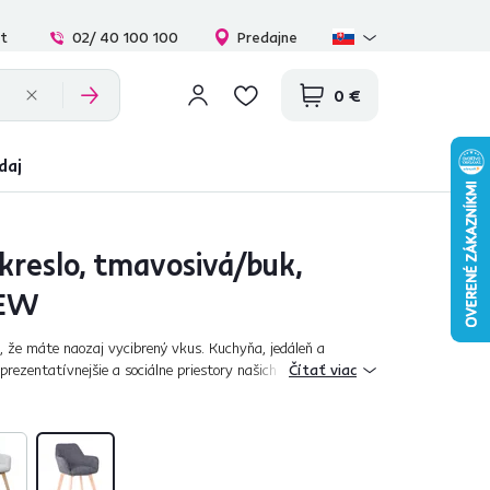
at
02/ 40 100 100
Predajne
0 €
daj
kreslo, tmavosivá/buk,
NEW
 že máte naozaj vycibrený vkus. Kuchyňa, jedáleň a
prezentatívnejšie a sociálne priestory našich domovov. Či
Čítať viac
 v rodinnom kruhu...