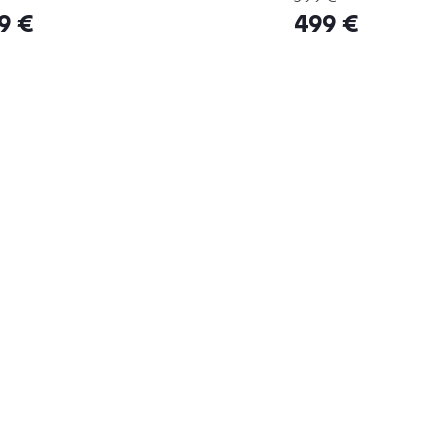
9 €
499 €
va od 199 € zadarmo
95 % tovaru na sklade
ac
Zistiť viac