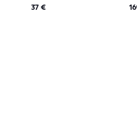
37 €
16
Bezpečný nákup
Dopra
Zistiť viac
Zisti vi