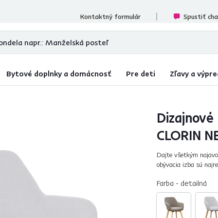
cenzií
Kontaktný formulár
Spustiť ch
Bytové doplnky a domácnosť
Pre deti
Zľavy a výpre
Dizajnové 
CLORIN 
Dajte všetkým najavo,
obývacia izba sú najre
máte najradšej chvíle
Farba - detailná