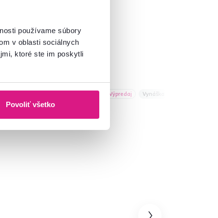
vnosti používame súbory
om v oblasti sociálnych
mi, ktoré ste im poskytli
ška
Akcia
Výpredaj
Vynáška
Povoliť všetko