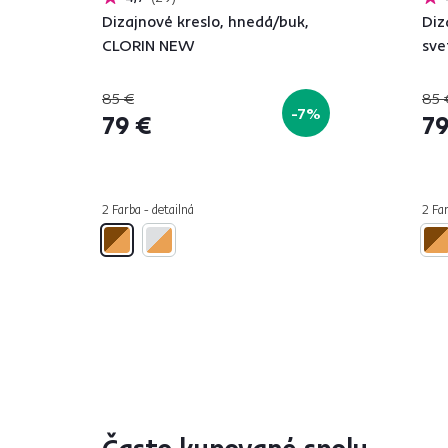
Dizajnové kreslo, hnedá/buk,
Diz
CLORIN NEW
sve
85 €
85 
-7%
79 €
79
2 Farba - detailná
2 Far