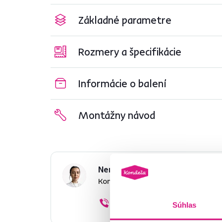
Základné parametre
Rozmery a špecifikácie
Informácie o balení
Montážny návod
Nenašli ste požadované infor
Kontaktujte nás a my vám radi p
02/ 40 100 100
Súhlas