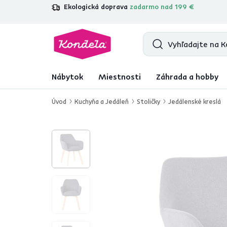
Ekologická doprava
zadarmo nad 199 €
4,7
31 157
overených produktových re
Nábytok
Miestnosti
Záhrada a hobby
Úvod
Kuchyňa a Jedáleň
Stoličky
Jedálenské kreslá