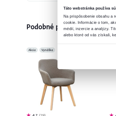
Táto webstránka používa sú
Na prispôsobenie obsahu a r
cookie. Informácie o tom, ak
Podobné produkty
médií, inzercie a analýzy. Tí
alebo ktoré od vás získali, ke
Akcia
Vynáška
Akc
4,7
29