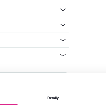
mácie?
oradíme
Spustiť chat
Detaily