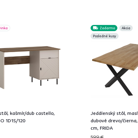
vinka
Zadarmo
Akcia
Posledné kusy
stôl, kašmír/dub castello,
Jedálenský stôl, mas
O 1D1S/120
dubové drevo/čierna
cm, FRIDA
599 €