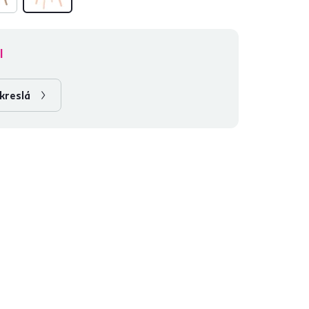
l
kreslá