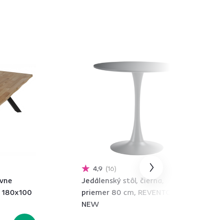
4,9
16
ívne
Jedálenský stôl, čierna,
, 180x100
priemer 80 cm, REVENTON
NEW