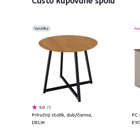
Často kupované spolu
Vynáška
No
5,0
1
Príručný stolík, dub/čierna,
PC 
DELIK
EYC