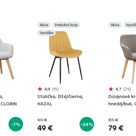
Akcia
Posledné kusy
Akcia
Vynáš
Vynáška
4,9
15
4,7
29
o,
Stolička, žltá/čierna,
Dizajnové kr
, CLORIN
HAZAL
hnedá/buk,
65 €
85 €
-7%
-24%
49 €
79 €