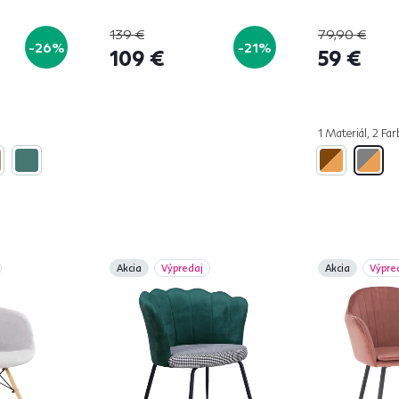
139 €
79,90 €
-26%
-21%
109 €
59 €
1 Materiál, 2 Far
Akcia
Výpredaj
Akcia
Výpre