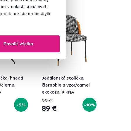
om v oblasti sociálnych
daj
Akcia
mi, ktoré ste im poskytli
Povoliť všetko
ička, hnedá
Jedálenská stolička,
/čierna,
čiernobiela vzor/camel
W
ekokoža, KIRNA
99 €
-5%
-10%
89 €