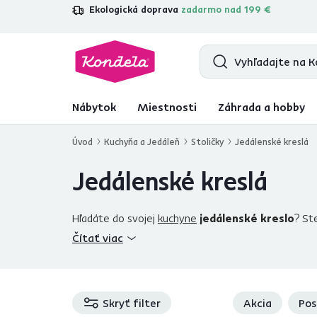
Ekologická doprava
zadarmo nad 199 €
4,7
31 211
overených produktových re
Nábytok
Miestnosti
Záhrada a hobby
Úvod
Kuchyňa a Jedáleň
Stoličky
Jedálenské kreslá
Jedálenské kreslá
Hľadáte do svojej
kuchyne
jedálenské kreslo
? St
domácnosti. Kreslá do jedálne môžu plnohodnotne n
Čítať viac
materiáloch
. Napríklad
sivé jedálenské kreslo
pa
zariaďte si jedáleň snov!
Skryť filter
Akcia
Pos