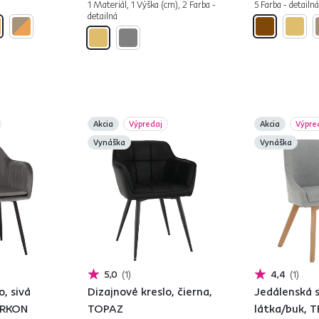
1 Materiál, 1 Výška (cm), 2 Farba -
5 Farba - detailná
detailná
Akcia
Výpredaj
Akcia
Výpre
Vynáška
Vynáška
5,0
1
4,4
1
o, sivá
Dizajnové kreslo, čierna,
Jedálenská s
ZIRKON
TOPAZ
látka/buk, 