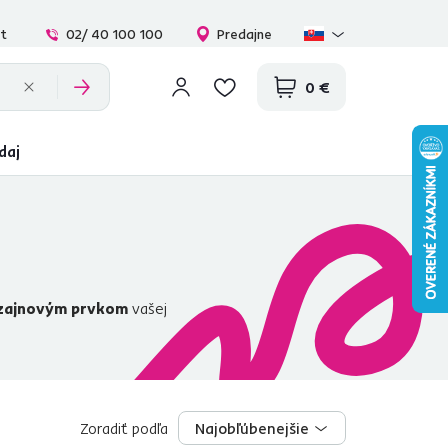
at
02/ 40 100 100
Predajne
0 €
daj
zajnovým prvkom
vašej
revedeniach, farbách a
 vhodným
kuchynským stolom
a
Zoradiť podľa
Najobľúbenejšie
Najobľúbenejšie