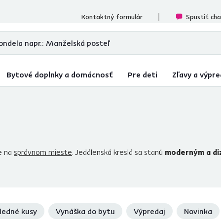
cenzií
Kontaktný formulár
Spustiť ch
Bytové doplnky a domácnosť
Pre deti
Zľavy a výpre
e na
správnom mieste
. Jedálenská kreslá sa stanú
moderným a di
ahradiť klasické
stoličky
. Ponúkame ich
v rôznych dizajnových p
trí stále k najviac preferovaným kreslám do jedálne. Doplňte ho
ledné kusy
Vynáška do bytu
Výpredaj
Novinka