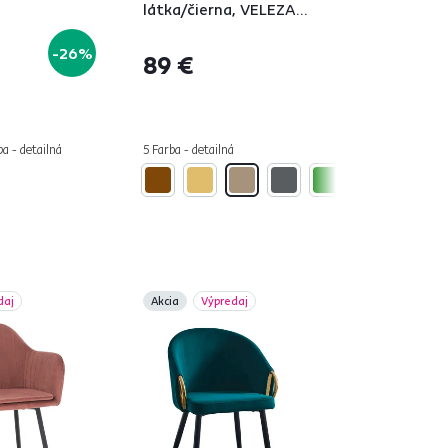
látka/čierna, VELEZA
NEW
-26%
89 €
ba - detailná
5 Farba - detailná
daj
Akcia
Výpredaj