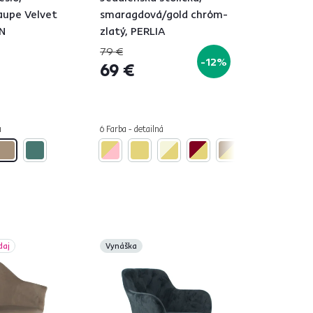
aupe Velvet
smaragdová/gold chróm-
ON
zlatý, PERLIA
79 €
-12%
69 €
á
6 Farba - detailná
daj
Vynáška