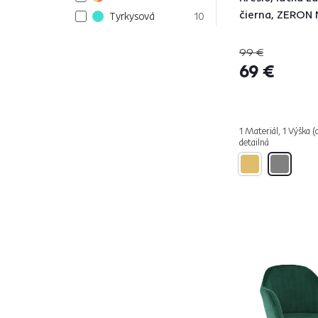
čierna, ZERON
Tyrkysová
10
Krémová
1
99 €
Béžová
26
69 €
Zlatá
8
Zelená
23
Vzor
3
1 Materiál, 1 Výška (
Biela
12
detailná
Žltá
7
Červená
2
Ružová
8
Modrá
6
Fialová
1
Oranžová
1
Sivá
61
Hnedá
70