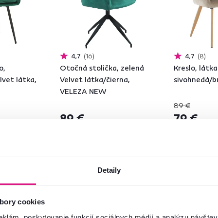
4,7
16
4,7
8
o,
Otočná stolička, zelená
Kreslo, látk
vet látka,
Velvet látka/čierna,
sivohnedá/
VELEZA NEW
89 €
89 €
79 €
5 Farba - detailná
4 Farba - detailn
Detaily
bory cookies
eklám, poskytovanie funkcií sociálnych médií a analýzu návšte