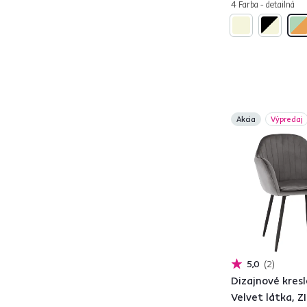
4 Farba - detailná
DAREL
2
DASMIN TYP 1
5
DEILA
2
DELORA
2
DELTA
1
DIMER
1
Akcia
Výpredaj
DONKO
2
DOROTA
1
EKIN
5
EMREN
2
ENDRY
1
FEDRIS
7
FEREL
1
FLER
1
5,0
2
GANON
2
Dizajnové kresl
HARLAN
2
Velvet látka, 