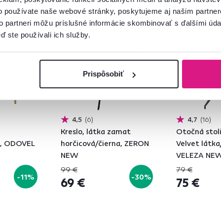
o používate naše webové stránky, poskytujeme aj našim partner
Akcia
Výpredaj
Akcia
Výpre
to partneri môžu príslušné informácie skombinovať s ďalšími údaj
Vynáška
ď ste používali ich služby.
Prispôsobiť
4,5
6
4,7
16
Kreslo, látka zamat
Otočná stol
k, ODOVEL
horčicová/čierna, ZERON
Velvet látka
NEW
VELEZA NE
99 €
79 €
-11%
-30%
69 €
75 €