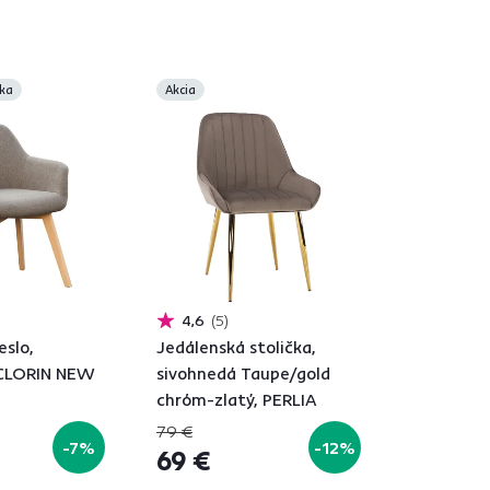
ka
Akcia
4,6
5
eslo,
Jedálenská stolička,
 CLORIN NEW
sivohnedá Taupe/gold
chróm-zlatý, PERLIA
79 €
-7%
-12%
69 €