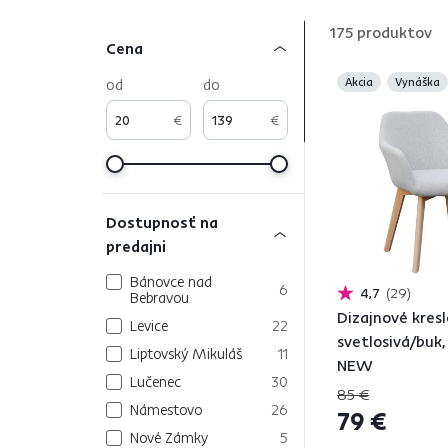
175
produktov
Cena
od
do
Akcia
Vynáška
€
€
Dostupnosť na
predajni
Bánovce nad
6
4,7
29
Bebravou
Dizajnové kresl
Levice
22
svetlosivá/buk
Liptovský Mikuláš
11
NEW
Lučenec
30
85 €
Námestovo
26
79 €
Nové Zámky
5