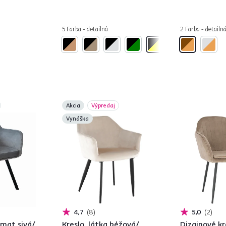
5 Farba - detailná
2 Farba - detailn
Akcia
Výpredaj
Vynáška
4,7
8
5,0
2
amat sivá/
Kreslo, látka béžová/
Dizajnové kr