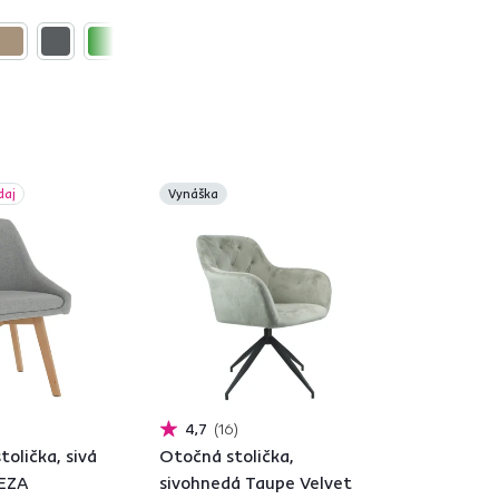
daj
Vynáška
4,7
16
tolička, sivá
Otočná stolička,
TEZA
sivohnedá Taupe Velvet