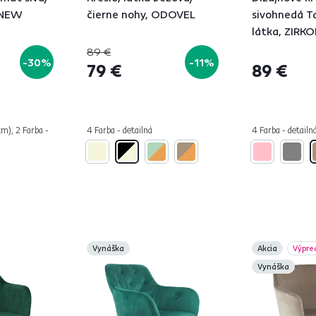
 NEW
čierne nohy, ODOVEL
sivohnedá T
látka, ZIRK
89 €
-30%
-11%
79 €
89 €
cm), 2 Farba -
4 Farba - detailná
4 Farba - detailn
Vynáška
Akcia
Výpre
Vynáška