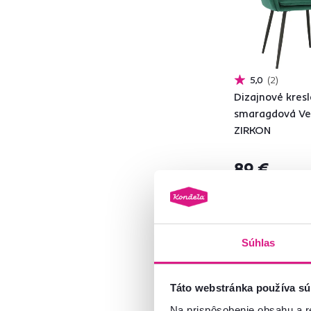
Materiál
Kaučukové drevo
3
5,0
2
Dizajnové kresl
Ekokoža
19
smaragdová Vel
Masív
1
ZIRKON
Látka
152
Plast
12
89 €
Chróm
21
Drevo
36
Oceľ
8
4 Farba - detailná
Kov
122
Súhlas
Model
Táto webstránka používa sú
Na prispôsobenie obsahu a r