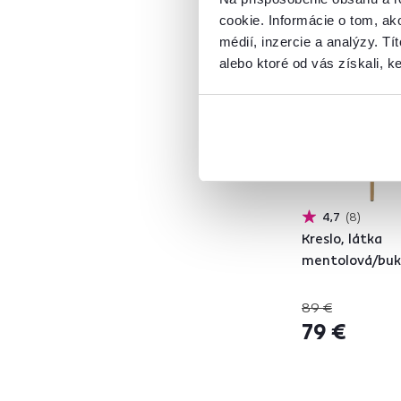
cookie. Informácie o tom, ak
Akcia
Výpredaj
ADIMAR
1
médií, inzercie a analýzy. Tí
Vynáška
ADLAM
3
alebo ktoré od vás získali, ke
ADRINA
1
ALFIO
2
ALIA
1
ALTIN
1
ARDET
1
ATINA
2
4,7
8
AURIL
1
Kreslo, látka
mentolová/bu
BLER
2
CLORIN
3
89 €
DABIR
3
79 €
DAMEN
2
DAMEN 2 NEW
5
DANIRA
2