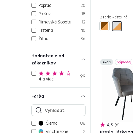
Poprad
20
Prešov
18
2 Farba - detailná
Rimavská Sobota
12
Trstená
10
Žilina
36
Hodnotenie od
zákazníkov
Akcia
Výpredaj
99
4 a viac
Farba
Čierna
88
4,5
6
Viacfarebné
2
Kreslo, látka z