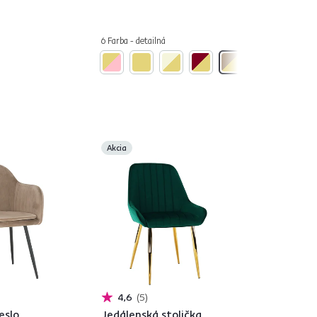
á
6 Farba - detailná
Akcia
4,6
5
eslo,
Jedálenská stolička,