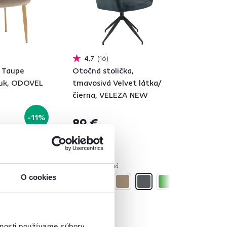
4,7
16
a Taupe
Otočná stolička,
buk, ODOVEL
tmavosivá Velvet látka/
čierna, VELEZA NEW
-11%
89 €
á
5 Farba - detailná
O cookies
vnosti používame súbory