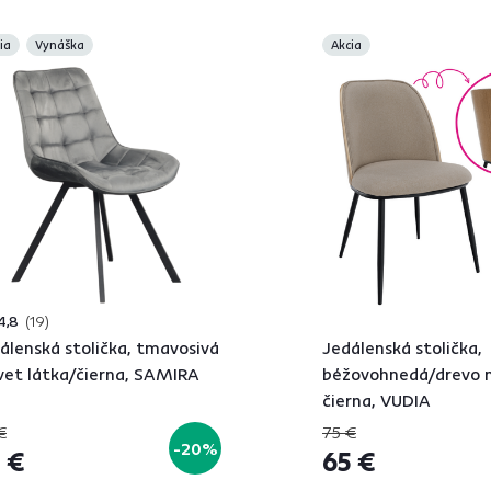
ia
Vynáška
Akcia
4,8
19
álenská stolička, tmavosivá
Jedálenská stolička,
vet látka/čierna, SAMIRA
béžovohnedá/drevo n
čierna, VUDIA
€
75 €
-20%
 €
65 €