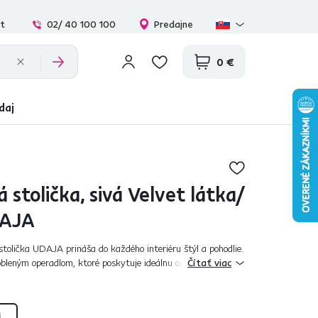
at
02/ 40 100 100
Predajne
0 €
daj
 stolička, sivá Velvet látka/
DAJA
stolička UDAJA prináša do každého interiéru štýl a pohodlie.
leným operadlom, ktoré poskytuje ideálnu oporu a zvislým
Čítať viac
strane operadla...