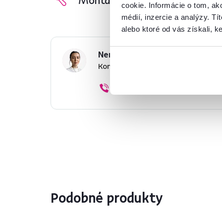
cookie. Informácie o tom, ak
médií, inzercie a analýzy. Tí
alebo ktoré od vás získali, ke
Nenašli ste požadované infor
Kontaktujte nás a my vám radi p
02/ 40 100 100
Podobné produkty