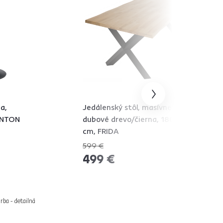
a,
Jedálenský stôl, masívne
ENTON
dubové drevo/čierna, 180x100
cm, FRIDA
599 €
-16%
499 €
rba - detailná