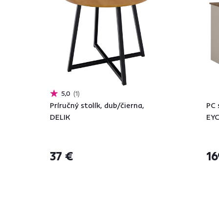
5,0
1
Príručný stolík, dub/čierna,
PC 
DELIK
EYC
37 €
16