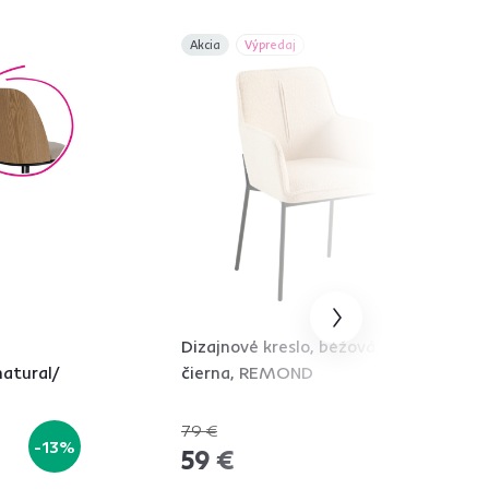
Akcia
Výpredaj
Dizajnové kreslo, béžová/
atural/
čierna, REMOND
79 €
-13%
-25%
59 €