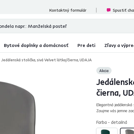
ecenzií
Kontaktný formulár
Spustiť ch
Bytové doplnky a domácnosť
Pre deti
Zľavy a výpre
Jedálenská stolička, sivá Velvet látka/čierna, UDAJA
Akcia
Jedálenská
čierna, U
Elegantná jedálenská 
Zaujme vás jemne zaob
prešívaním na zadnej 
Farba - detailná