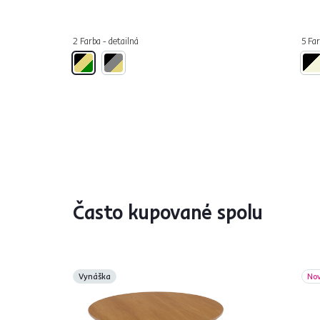
2 Farba - detailná
5 Far
Často kupované spolu
Vynáška
No