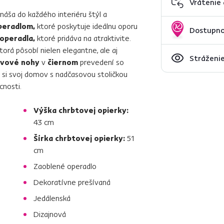
Vrátenie
ináša do každého interiéru štýl a
peradlom,
ktoré poskytuje ideálnu oporu
Dostupno
 operadla,
ktoré pridáva na atraktivite.
torá pôsobí nielen elegantne, ale aj
Stráženie
vové nohy
v
čiernom
prevedení so
e si svoj domov s nadčasovou stoličkou
cnosti.
Výška chrbtovej opierky:
43 cm
Šírka chrbtovej opierky:
51
cm
Zaoblené operadlo
Dekoratívne prešívaná
Jedálenská
Dizajnová