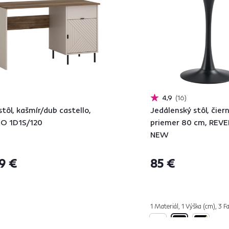
4,9
16
stôl, kašmír/dub castello,
Jedálenský stôl, čiern
O 1D1S/120
priemer 80 cm, REV
NEW
9 €
85 €
1 Materiál, 1 Výška (cm), 3 Fa