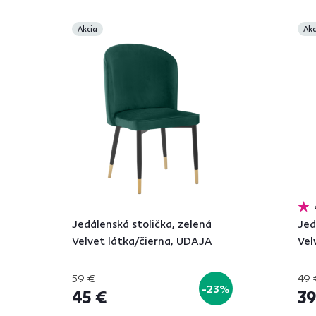
Akcia
Akc
Jedálenská stolička, zelená
Jed
Velvet látka/čierna, UDAJA
Vel
59 €
49 
-23%
45 €
39