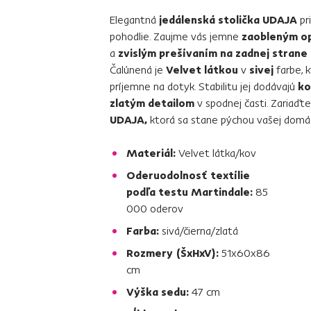
Elegantná
jedálenská stolička UDAJA
pr
pohodlie. Zaujme vás jemne
zaobleným o
a
zvislým prešívaním na zadnej strane
Čalúnená je
Velvet látkou
v
sivej
farbe, k
príjemne na dotyk. Stabilitu jej dodávajú
ko
zlatým detailom
v spodnej časti. Zariaďt
UDAJA,
ktorá sa stane pýchou vašej domá
Materiál:
Velvet látka/kov
Oderuodolnosť textílie
podľa testu Martindale:
85
000 oderov
Farba:
sivá/čierna/zlatá
Rozmery (ŠxHxV):
51x60x86
cm
Výška sedu:
47 cm