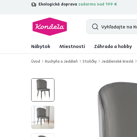
Ekologická doprava
zadarmo nad 199 €
4,7
31 285
overených produktových r
Nábytok
Miestnosti
Záhrada a hobby
Úvod
Kuchyňa a Jedáleň
Stoličky
Jedálenské kreslá