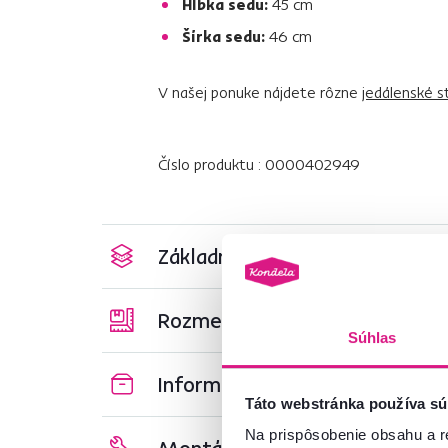
Hĺbka sedu:
45 cm
Šírka sedu:
46 cm
V našej ponuke nájdete rôzne
jedálenské st
Číslo produktu : 0000402949
Základné parametre
Rozmery a špecifikácie
Súhlas
Informácie o balení
Táto webstránka používa sú
Na prispôsobenie obsahu a r
Montážny návod