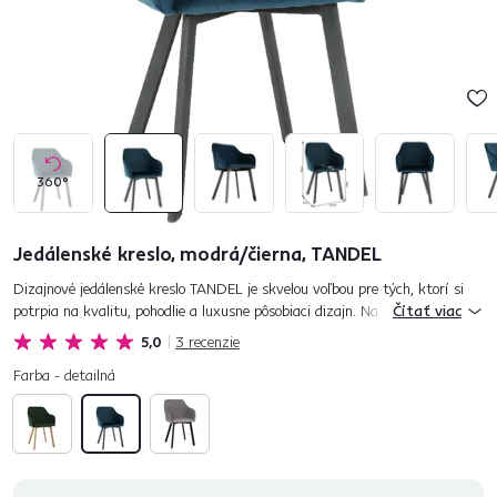
360°
Jedálenské kreslo, modrá/čierna, TANDEL
Dizajnové jedálenské kreslo TANDEL je skvelou voľbou pre tých, ktorí si
potrpia na kvalitu, pohodlie a luxusne pôsobiaci dizajn. Na výrobu bola
Čítať viac
použitá príjemná modrá látka. Štvorica pevných nôh je...
5,0
3
recenzie
Farba - detailná