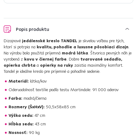
Popis produktu
Dizajnové
jedálenské kreslo TANDEL
je skvelou voľbou pre tých,
ktorí si potrpia na
kvalitu, pohodlie a luxusne pôsobiaci dizajn
.
Na výrobu bola použitá príjemná
modrá látka
. Štvorica pevných nôh je
vyrobená z
kovu v čiernej farbe
. Dobre
tvarované sedadlo,
opierka chrbta
a
opierky na ruky
zaistia maximálny komfort.
Tandel je ideálne kreslo pre príjemné a pohodlné sedenie.
Materiál:
látka/kov
Oderuodolnosť textílie podľa testu Martindale: 91 000 oderov
Farba:
modrá/čierna
Rozmery (ŠxHxV):
50,5x58x85 cm
Výška sedu:
47 cm
Hĺbka sedu:
43 cm
Nosnosť:
90 kg