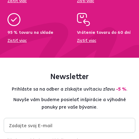
Zistiť viac
Zisti viac
95 % tovaru na sklade
Vrátenie tovaru do 60 dní
Zistiť viac
Zistiť viac
Newsletter
Prihláste sa na odber a získajte uvítaciu zľavu
-5 %
.
Navyše vám budeme posielať inšpirácie a výhodné
ponuky pre vaše bývanie.