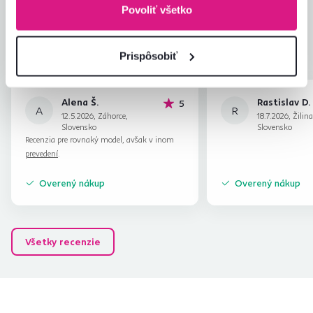
4,9
Kvalita výrobku
5,0
Povoliť všetko
Zodpovedá očakávaniam
5,0
2
recenzie
Zabalenie výrobku
5,0
Pomer hodnoty a ceny
4,5
Prispôsobiť
Alena Š.
Rastislav D.
hviezdičiek
5
A
R
12.5.2026, Záhorce,
18.7.2026, Žilina
Slovensko
Slovensko
Recenzia pre rovnaký model, avšak v inom
prevedení
.
Overený nákup
Overený nákup
Všetky recenzie