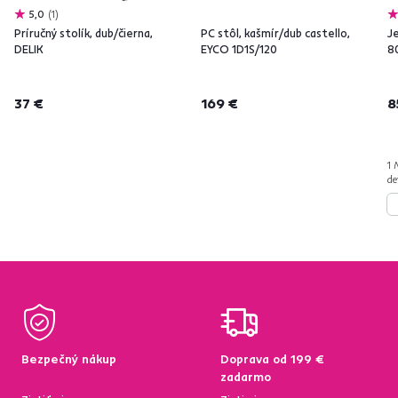
5,0
1
Príručný stolík, dub/čierna,
PC stôl, kašmír/dub castello,
Je
DELIK
EYCO 1D1S/120
8
37 €
169 €
8
1 
de
Bezpečný nákup
Doprava od 199 €
zadarmo