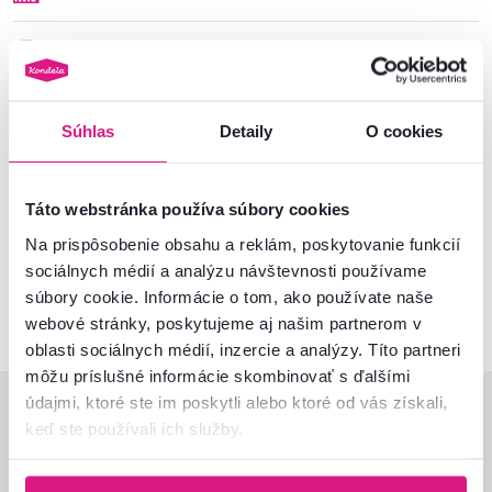
Informácie o balení
Montážny návod
Súhlas
Detaily
O cookies
Táto webstránka používa súbory cookies
Nenašli ste požadované informácie?
Kontaktujte nás a my vám radi poradíme
Na prispôsobenie obsahu a reklám, poskytovanie funkcií
sociálnych médií a analýzu návštevnosti používame
02/ 40 100 100
Spustiť chat
súbory cookie. Informácie o tom, ako používate naše
webové stránky, poskytujeme aj našim partnerom v
oblasti sociálnych médií, inzercie a analýzy. Títo partneri
môžu príslušné informácie skombinovať s ďalšími
údajmi, ktoré ste im poskytli alebo ktoré od vás získali,
Hodnotenia produktu
keď ste používali ich služby.
Jednoduchosť montáže
5,0