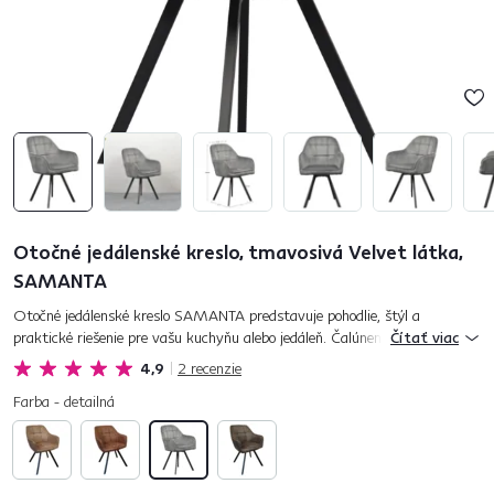
Otočné jedálenské kreslo, tmavosivá Velvet látka,
SAMANTA
Otočné jedálenské kreslo SAMANTA predstavuje pohodlie, štýl a
praktické riešenie pre vašu kuchyňu alebo jedáleň. Čalúnené je Velvet
Čítať viac
látkou v modernej a trendovej tmavosivej farbe. Chrbtová časť kr...
4,9
2
recenzie
Farba - detailná