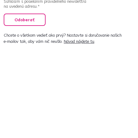
Súhlasím s posielaním pravidelného newslettra
na uvedenú adresu.*
Odoberať
Chcete o všetkom vedieť ako prvý? Nastavte si doručovanie našich
e‑mailov tak, aby vám nič neušlo.
Návod nájdete tu
.