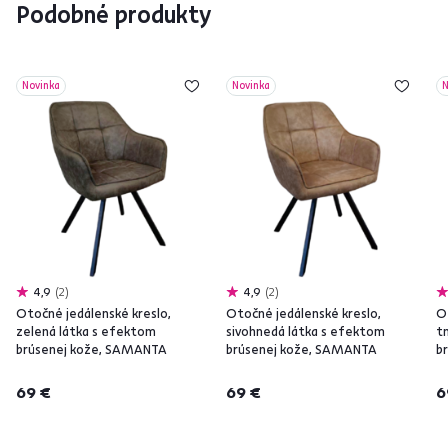
Podobné produkty
Novinka
Novinka
N
4,9
2
4,9
2
Otočné jedálenské kreslo,
Otočné jedálenské kreslo,
O
zelená látka s efektom
sivohnedá látka s efektom
t
brúsenej kože, SAMANTA
brúsenej kože, SAMANTA
b
69 €
69 €
6