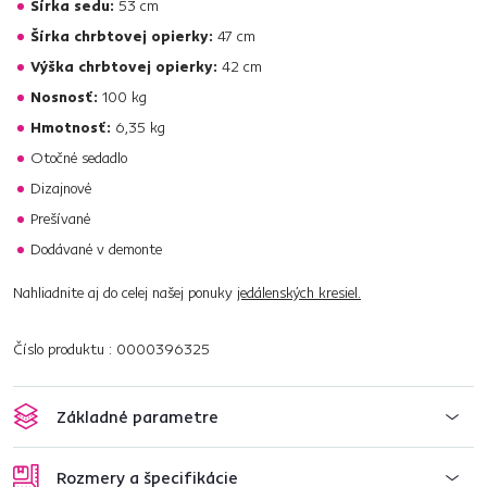
Šírka sedu:
53 cm
Šírka chrbtovej opierky:
47 cm
Výška chrbtovej opierky:
42 cm
Nosnosť:
100 kg
Hmotnosť:
6,35 kg
Otočné sedadlo
Dizajnové
Prešívané
Dodávané v demonte
Nahliadnite aj do celej našej ponuky
jedálenských kresiel.
Číslo produktu : 0000396325
Základné parametre
Rozmery a špecifikácie