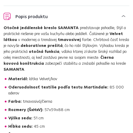
Popis produktu
Otočné jedálenské kreslo SAMANTA
predstavuje pohodlie, štýl a
praktické riešenie pre vašu kuchyňu alebo jedáleň. Čalúnené je
Velvet
látkou
v modernej a trendovej
tmavosivej
farbe. Chrbtová časť kresla
je navyše
dekoratívne prešitá
, čo ho robí štýlovým. Výhodou kresla je
jeho praktická
otočná funkcia
, vďaka ktorej získate široký rozhľad po
celej miestnosti, aj keď zostáva pevne na svojom mieste.
Čierna
kovová konštrukcia
zabezpečí stabilitu a znásobí pohodlie na kresle
SAMANTA
.
Materiál:
látka Velvet/kov
Oderuodolnosť textílie podľa testu Martindale:
85 000
oderov
Farba:
tmavosivá/čierna
Rozmery (ŠxHxV):
57x59x88 cm
Výška sedu:
51 cm
Hĺbka sedu:
45 cm