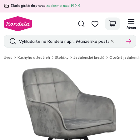
Ekologická doprava
zadarmo nad 199 €
4,7
31 211
overených produktových recenzií
Menu
Úvod
Kuchyňa a Jedáleň
Stoličky
Jedálenské kreslá
Otočné jedálensk