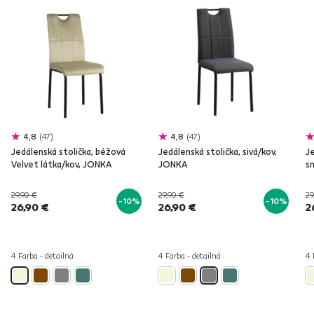
4,8
47
4,8
47
Jedálenská stolička, béžová
Jedálenská stolička, sivá/kov,
Je
Velvet látka/kov, JONKA
JONKA
s
29,90 €
29,90 €
29
-10%
-10%
26,90 €
26,90 €
2
4 Farba - detailná
4 Farba - detailná
4 