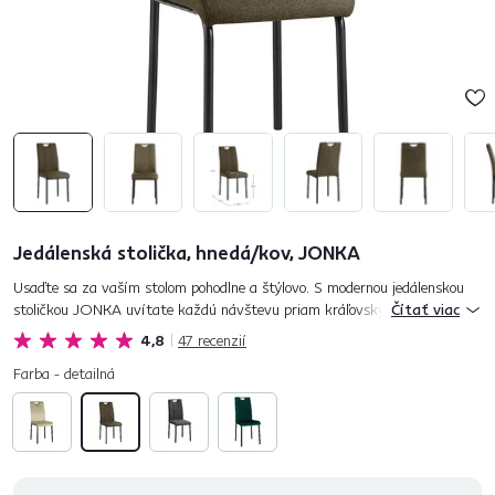
Jedálenská stolička, hnedá/kov, JONKA
Usaďte sa za vaším stolom pohodlne a štýlovo. S modernou jedálenskou
stoličkou JONKA uvítate každú návštevu priam kráľovsky. Elegantné
Čítať viac
prevedenie stoličky ponúkne vašej kuchyni či jedálni ten sprá...
4,8
47
recenzií
Farba - detailná