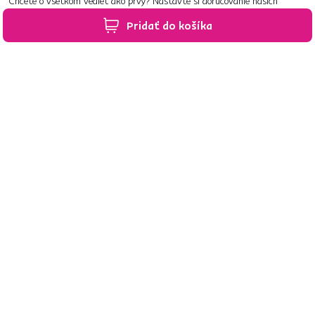
Chcete o všetkom vedieť ako prvý? Nastavte si doručovanie našich
e‑mailov tak, aby vám nič neušlo.
Návod nájdete tu
.
Pridať do košíka
Predajne po celom Slovensku