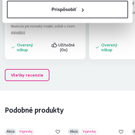
Som velmi spokojná s
Top.Ako dodanie tak aj 
tovarom...Stoličky sú kvalitné, pekné...a
Prispôsobiť
Recenzia pre rovnaký mod
za super cenu...odporúčam
Čítať viac
prevedení
.
Recenzia pre rovnaký model, avšak v inom
prevedení
.
Overený
Užitočné
Overený
nákup
(0x)
nákup
Všetky recenzie
Podobné produkty
Akcia
Výpredaj
Akcia
Výpredaj
A