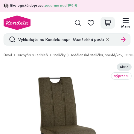
Ekologická doprava
zadarmo nad 199 €
4,7
31 211
overených produktových recenzií
Menu
Úvod
Kuchyňa a Jedáleň
Stoličky
Jedálenská stolička, hnedá/kov, JONK
Akcia
Výpredaj