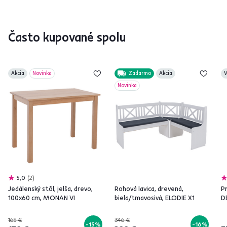
Často kupované spolu
Akcia
Novinka
Zadarmo
Akcia
V
Novinka
5,0
2
Jedálenský stôl, jelša, drevo,
Rohová lavica, drevená,
Pr
100x60 cm, MONAN VI
biela/tmavosivá, ELODIE X1
D
165 €
346 €
-15%
-16%