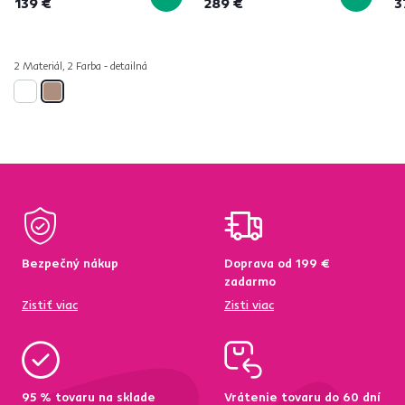
139 €
289 €
3
2 Materiál, 2 Farba - detailná
Bezpečný nákup
Doprava od 199 €
zadarmo
Zistiť viac
Zisti viac
95 % tovaru na sklade
Vrátenie tovaru do 60 dní