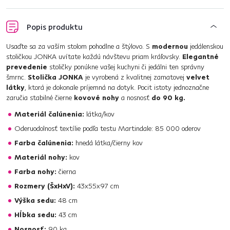
Popis produktu
Usaďte sa za vaším stolom pohodlne a štýlovo. S
modernou
jedálenskou
stoličkou JONKA uvítate každú návštevu priam kráľovsky.
Elegantné
prevedenie
stoličky ponúkne vašej kuchyni či jedálni ten správny
šmrnc.
Stolička JONKA
je vyrobená z kvalitnej zamatovej
velvet
látky
, ktorá je dokonale príjemná na dotyk. Pocit istoty jednoznačne
zaručia stabilné čierne
kovové nohy
a nosnosť
do 90 kg.
Materiál čalúnenia:
látka/kov
Oderuodolnosť textílie podľa testu Martindale: 85 000 oderov
Farba čalúnenia:
hnedá látka/čierny kov
Materiál nohy:
kov
Farba nohy:
čierna
Rozmery (ŠxHxV):
43x55x97 cm
Výška sedu:
48 cm
Hĺbka sedu:
43 cm
Nosnosť:
90 kg