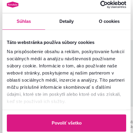
Kontaktujte nás a my vám radi poradíme
02/ 40 100 100
Spustiť chat
Súhlas
Detaily
O cookies
Táto webstránka používa súbory cookies
Hodnotenia produktu
Na prispôsobenie obsahu a reklám, poskytovanie funkcií
sociálnych médií a analýzu návštevnosti používame
súbory cookie. Informácie o tom, ako používate naše
Jednoduchosť montáže
4,8
4,8
webové stránky, poskytujeme aj našim partnerom v
Kvalita výrobku
4,7
oblasti sociálnych médií, inzercie a analýzy. Títo partneri
Zodpovedá očakávaniam
4,8
47
recenzií
môžu príslušné informácie skombinovať s ďalšími
Zabalenie výrobku
5,0
údajmi, ktoré ste im poskytli alebo ktoré od vás získali,
Pomer hodnoty a ceny
5,0
keď ste používali ich služby.
Ľubica O.
Erika H.
hviezdičiek
5
Ľ
E
5.12.2025, Bardejov,
22.11.2023, Šari
Povoliť všetko
Slovensko
Bohdanovce, Sl