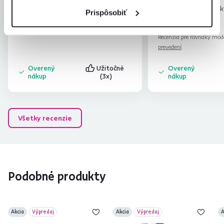
tovarom...Stoličky sú k
Prispôsobiť
za super cenu...odporú
Čítať viac
Recenzia pre rovnaký mod
prevedení
.
Overený
Užitočné
Overený
nákup
(3x)
nákup
Všetky recenzie
Podobné produkty
Akcia
Výpredaj
Akcia
Výpredaj
A