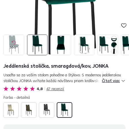
360°
Jedálenská stolička, smaragdová/kov, JONKA
Usaďte sa za vaším stolom pohodlne a štýlovo. S modernou jedálenskou
stoličkou JONKA uvítate každú návštevu priam kráľovsky. Elegantné
Čítať viac
prevedenie stoličky ponúkne vašej kuchyni či jedálni ten sprá...
4,8
47
recenzií
Farba - detailná