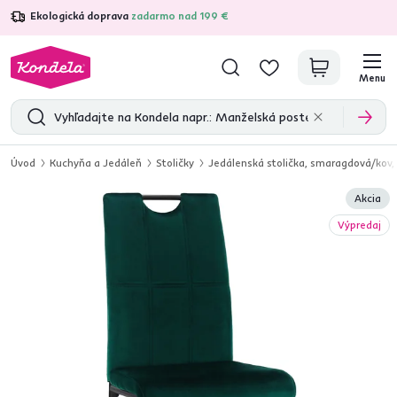
Ekologická doprava
zadarmo nad 199 €
4,7
31 333
overených produktových recenzií
Menu
Úvod
Kuchyňa a Jedáleň
Stoličky
Jedálenská stolička, smaragdová/kov
Akcia
Výpredaj