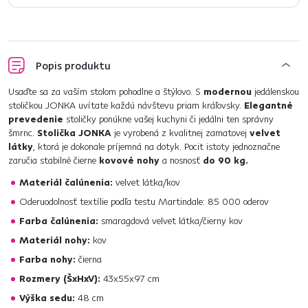
Popis produktu
Usaďte sa za vaším stolom pohodlne a štýlovo. S
modernou
jedálenskou
stoličkou JONKA uvítate každú návštevu priam kráľovsky.
Elegantné
prevedenie
stoličky ponúkne vašej kuchyni či jedálni ten správny
šmrnc.
Stolička JONKA
je vyrobená z kvalitnej zamatovej
velvet
látky
, ktorá je dokonale príjemná na dotyk. Pocit istoty jednoznačne
zaručia stabilné čierne
kovové nohy
a nosnosť
do 90 kg.
Materiál čalúnenia:
velvet látka/kov
Oderuodolnosť textílie podľa testu Martindale: 85 000 oderov
Farba čalúnenia:
smaragdová velvet látka/čierny kov
Materiál nohy:
kov
Farba nohy:
čierna
Rozmery (ŠxHxV):
43x55x97 cm
Výška sedu:
48 cm