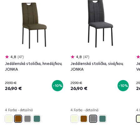
4,8
47
4,8
47
Jedálenská stolička, hnedá/kov,
Jedálenská stolička, sivá/kov,
J
JONKA
JONKA
V
29,90 €
29,90 €
29
-10%
-10%
26,90 €
26,90 €
2
4 Farba - detailná
4 Farba - detailná
4 