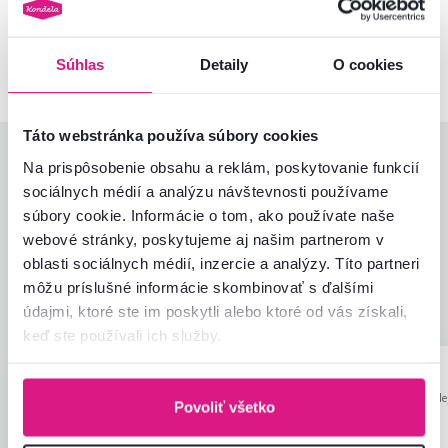
Kontaktujte nás a my vám radi poradíme
02/ 40 100 100
Spustiť chat
Súhlas
Detaily
O cookies
Táto webstránka používa súbory cookies
Hodnotenia produktu
Na prispôsobenie obsahu a reklám, poskytovanie funkcií
sociálnych médií a analýzu návštevnosti používame
Jednoduchosť montáže
4,8
súbory cookie. Informácie o tom, ako používate naše
4,8
Kvalita výrobku
4,7
webové stránky, poskytujeme aj našim partnerom v
Zodpovedá očakávaniam
4,8
oblasti sociálnych médií, inzercie a analýzy. Títo partneri
47
recenzií
Zabalenie výrobku
5,0
môžu príslušné informácie skombinovať s ďalšími
Pomer hodnoty a ceny
5,0
údajmi, ktoré ste im poskytli alebo ktoré od vás získali,
keď ste používali ich služby.
Ľubica O.
hviezdičiek
Eva G.
5
E
Ľ
5.12.2025, Barde
24.1.2024, Sliač, Slovensko
Povoliť všetko
Slovensko
Max.spokojnost
Som velmi spokojná s