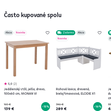
Často kupované spolu
Akcia
Novinka
Zadarmo
Akcia
Novinka
P
5,0
2
Jedálenský stôl, jelša, drevo,
Rohová lavica, drevená,
J
100x60 cm, MONAN VI
biela/tmavosivá, ELODIE X1
d
c
165 €
346 €
59
-15%
-16%
139 €
289 €
4