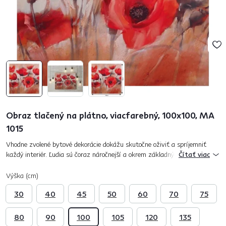
Obraz tlačený na plátno, viacfarebný, 100x100, MA
1015
Vhodne zvolené bytové dekorácie dokážu skutočne oživiť a spríjemniť
každý interiér. Ľudia sú čoraz náročnejší a okrem základných funkcii
Čítať viac
hľadajú aj pocit, zážitok. Jeden taký umelecký zážitok dokáže...
Výška (cm)
30
40
45
50
60
70
75
80
90
100
105
120
135