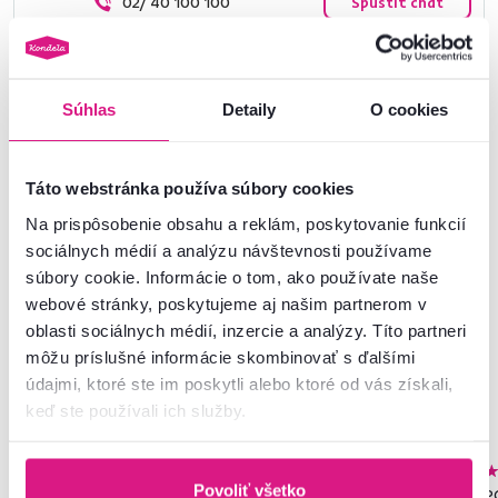
02/ 40 100 100
Spustiť chat
Súhlas
Detaily
O cookies
Podobné produkty
Táto webstránka používa súbory cookies
Na prispôsobenie obsahu a reklám, poskytovanie funkcií
Akcia
Výpredaj
Vynáška
Akcia
sociálnych médií a analýzu návštevnosti používame
súbory cookie. Informácie o tom, ako používate naše
webové stránky, poskytujeme aj našim partnerom v
oblasti sociálnych médií, inzercie a analýzy. Títo partneri
môžu príslušné informácie skombinovať s ďalšími
údajmi, ktoré ste im poskytli alebo ktoré od vás získali,
keď ste používali ich služby.
4,8
6
4,9
16
Povoliť všetko
Pohovka, béžovo-sivá,
Záhradné hojdacie kreslo,
PC