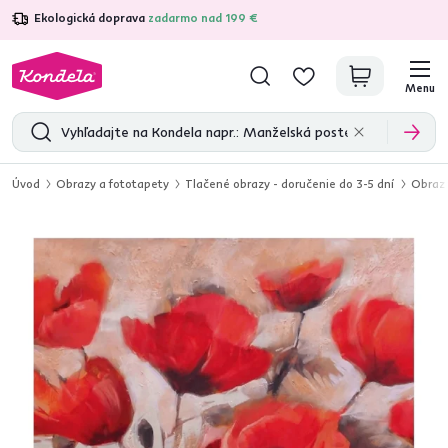
Ekologická doprava
zadarmo nad 199 €
4,7
31 157
overených produktových recenzií
Menu
Úvod
Obrazy a fototapety
Tlačené obrazy - doručenie do 3-5 dní
Obraz 