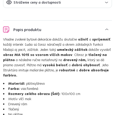
Stráženie ceny a dostupnosti
Popis produktu
Vhodne zvolené bytové dekorácie dokážu skutočne
oživiť
a
spríjemniť
každý interiér. Ľudia sú čoraz náročnejší a okrem základných funkcii
hľadajú aj pocit, zážitok. Jeden taký
umelecký zážitok
dokáže vyvolať
obraz MA 1015 so vzorom vlčích makov
. Obraz je
tlačený na
plátno
a následne ručne natiahnutý na
drevený rám,
ktorý sa dá
priamo zavesiť. Plátno má
vysokú belosť
a
dobrú ohybnosť
. Jeho
štruktúra imituje maliarske plátno, je
robustné
a
dobre absorbuje
farbivo.
Materiál:
plátno/drevo
Farba:
viacfarebná
Rozmery celého obrazu (ŠxV):
100x100 cm
Motív vlčí mak
Drevený rám
Tlačený
Na plátne