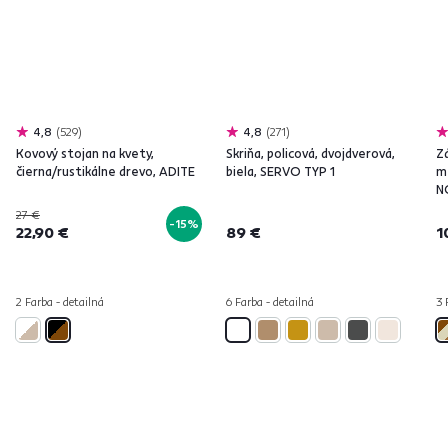
4,8
529
4,8
271
Kovový stojan na kvety,
Skriňa, policová, dvojdverová,
Z
čierna/rustikálne drevo, ADITE
biela, SERVO TYP 1
m
N
27 €
-15%
22,90 €
89 €
1
2 Farba - detailná
6 Farba - detailná
3 