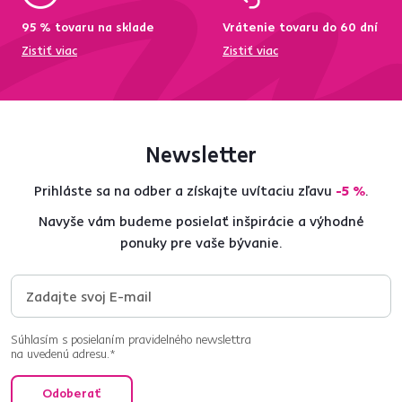
95 % tovaru na sklade
Vrátenie tovaru do 60 dní
Zistiť viac
Zistiť viac
Newsletter
Prihláste sa na odber a získajte uvítaciu zľavu
-5 %
.
Navyše vám budeme posielať inšpirácie a výhodné
ponuky pre vaše bývanie.
Súhlasím s posielaním pravidelného newslettra
na uvedenú adresu.*
Odoberať