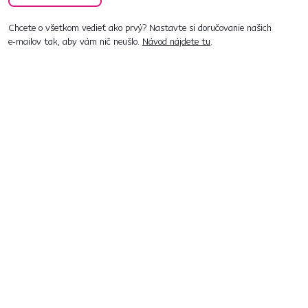
Chcete o všetkom vedieť ako prvý? Nastavte si doručovanie našich
e‑mailov tak, aby vám nič neušlo.
Návod nájdete tu
.
Predajne po celom Slovensku