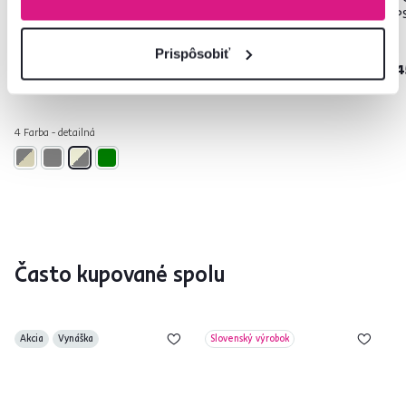
FABRICIO
polohovacie, prírodná, bambus,
P
FLOS
Prispôsobiť
219 €
95 €
-41%
-6%
129 €
89 €
4
4 Farba - detailná
Často kupované spolu
Akcia
Vynáška
Slovenský výrobok