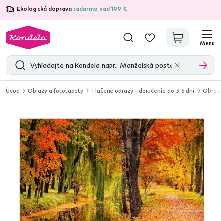
Ekologická doprava
zadarmo nad 199 €
4,7
31 211
overených produktových recenzií
Menu
Úvod
Obrazy a fototapety
Tlačené obrazy - doručenie do 3-5 dní
Obraz 