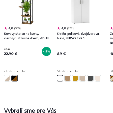
4,8
530
4,8
272
Kovový stojan na kvety,
Skriňa, policová, dvojdverová,
Z
čierna/rustikálne drevo, ADITE
biela, SERVO TYP 1
m
N
27 €
-15%
22,90 €
89 €
1
2 Farba - detailná
6 Farba - detailná
3 
Vybrali sme pre Vás