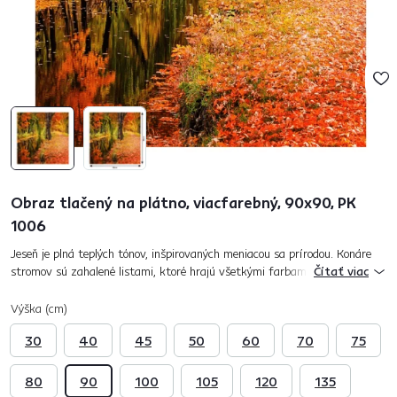
Obraz tlačený na plátno, viacfarebný, 90x90, PK
1006
Jeseň je plná teplých tónov, inšpirovaných meniacou sa prírodou. Konáre
stromov sú zahalené listami, ktoré hrajú všetkými farbami. Prineste k
Čítať viac
sebe domov kúsok pokoja a harmónie. S obrazom PK 1006, kt...
Výška (cm)
30
40
45
50
60
70
75
80
90
100
105
120
135