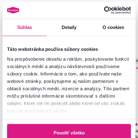
Súhlas
Detaily
O cookies
Podobné produkty
Táto webstránka používa súbory cookies
Na prispôsobenie obsahu a reklám, poskytovanie funkcií
Akcia
Výpredaj
Akcia
Slovenský výrobok
A
sociálnych médií a analýzu návštevnosti používame
Novinka
N
súbory cookie. Informácie o tom, ako používate naše
webové stránky, poskytujeme aj našim partnerom v
oblasti sociálnych médií, inzercie a analýzy. Títo partneri
môžu príslušné informácie skombinovať s ďalšími
údajmi, ktoré ste im poskytli alebo ktoré od vás získali,
keď ste používali ich služby.
4,8
272
Jedálenské kreslo, béžová
Skriňa, policová, dvojdverová,
Sk
Povoliť všetko
Velvet látka/chróm, VISANT
dub sonoma, SERVO TYP 1
du