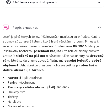
Stráženie ceny a dostupnosti
Popis produktu
Jeseň je plná teplých tónov, inšpirovaných meniacou sa prírodou. Konáre
stromov sú zahalené listami, ktoré hrajú všetkými farbami. Prineste k
sebe domov kúsok pokoja a harmónie. S
obrazom PK 1006
, ktorý je
inšpirovaný nádhernou
jesennou krajinou
to nebude žiadny problém.
Obraz je
tlačený na plátno
a následne ručne natiahnutý na
drevený
rám,
ktorý sa dá priamo zavesiť. Plátno má
vysokú belosť
a
dobrú
ohybnosť
. Jeho štruktúra imituje maliarske plátno, je
robustné
a
dobre absorbuje farbivo.
Materiál:
plátno/drevo
Farba:
viacfarebná
Rozmery celého obrazu (ŠxV):
90x90 cm
Drevený rám
Tlačený
Na plátne
Dodávané v monte