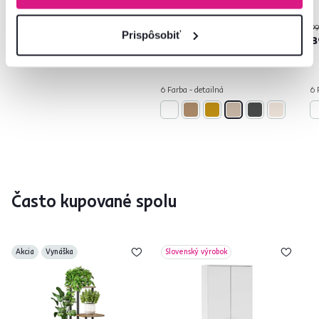
119 €
99 €
99
-25%
Prispôsobiť
-10%
89 €
89 €
8
6 Farba - detailná
6 
Často kupované spolu
Akcia
Vynáška
Slovenský výrobok