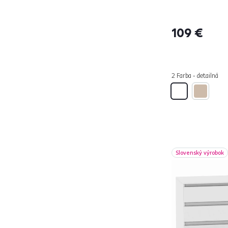
AIRON
3
AMONI
1
109 €
ARIS
4
ERODIN
2
EYCO
6
2 Farba - detailná
FIERA
2
FLORENS
1
HANY
17
HILARD
3
JOHAN
2
KLIO
3
Slovenský výrobok
KOLI
4
MANOL
6
MEDIS
1
MORATIZ
1
NEPU
4