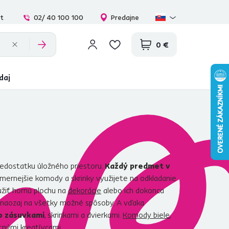
at
02/ 40 100 100
Predajne
0 €
daj
edostatku úložného priestoru.
Každý predmet v
zmernejšie komody a skrinky využijete na odkladanie
žiť hornú plochu na
dekorácie
alebo ich dokonca
u naozaj na všetky možné spôsoby. A vďaka
o zásuvkami
, skrinkami a dvierkami.
Komody biele
,
tnými kreatívcami.