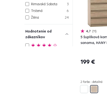
Rimavská Sobota
3
Trstená
6
Žilina
24
Hodnotenie od
4,7
11
zákazníkov
5 šuplíková ko
sonoma, HANY
43
4 a viac
199 €
Počet zásuviek
od
do
2 Farba - detailná
Farba