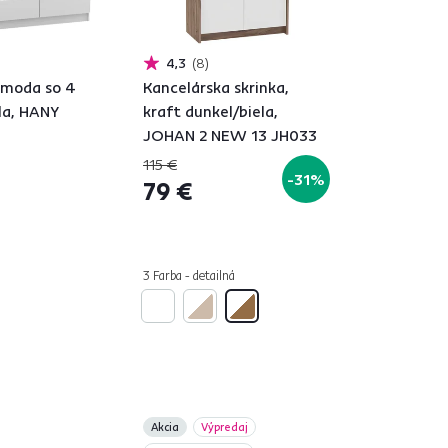
4,3
8
omoda so 4
Kancelárska skrinka,
ela, HANY
kraft dunkel/biela,
JOHAN 2 NEW 13 JH033
115 €
-31%
79 €
á
3 Farba - detailná
Akcia
Výpredaj