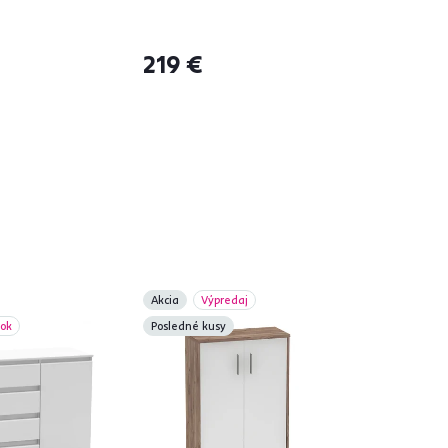
219 €
á
Akcia
Výpredaj
bok
Posledné kusy