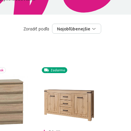
Zoradiť podľa
Najobľúbenejšie
Najobľúbenejšie
bok
Zadarmo