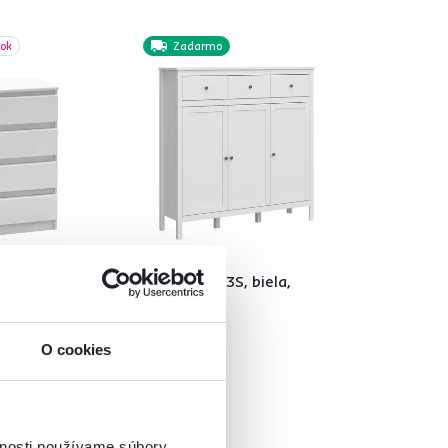
bok
Zadarmo
4,5
3
 komoda,
Komoda 3D3S, biela,
 NEW 014
OLJE
O cookies
379 €
vnosti používame súbory