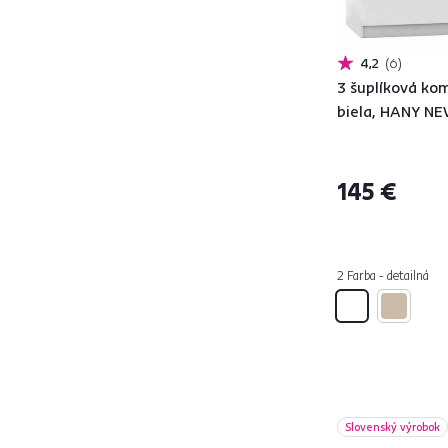
OLJE
3
REA OTTAWA UP 5
1
4,2
6
REA OTTAWA UP 6
3
3 šuplíková ko
RIBANA
2
biela, HANY N
SAFARI
2
STYLE
6
VENDY
5
145 €
VILAR
6
VILGO
2
VIVALA
3
2 Farba - detailná
Šírka (cm)
od
do
Slovenský výrobok