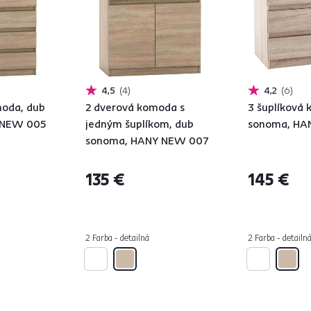
4,5
4
4,2
6
moda, dub
2 dverová komoda s
3 šuplíková
 NEW 005
jedným šuplíkom, dub
sonoma, HA
sonoma, HANY NEW 007
135 €
145 €
2 Farba - detailná
2 Farba - detailn