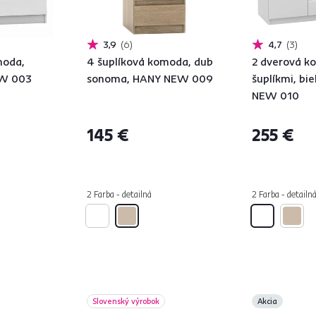
3,9
6
4,7
3
moda,
4 šuplíková komoda, dub
2 dverová k
EW 003
sonoma, HANY NEW 009
šuplíkmi, bi
NEW 010
145 €
255 €
2 Farba - detailná
2 Farba - detailn
Slovenský výrobok
Akcia