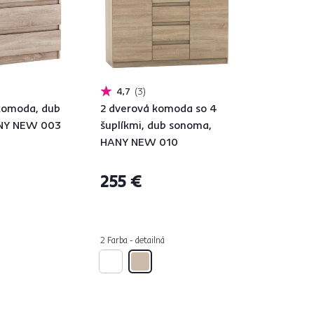
4,7
3
 komoda, dub
2 dverová komoda so 4
NY NEW 003
šuplíkmi, dub sonoma,
HANY NEW 010
255 €
á
2 Farba - detailná