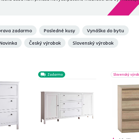
rava zadarmo
Posledné kusy
Vynáška do bytu
Novinka
Český výrobok
Slovenský výrobok
Zadarmo
Slovenský výro