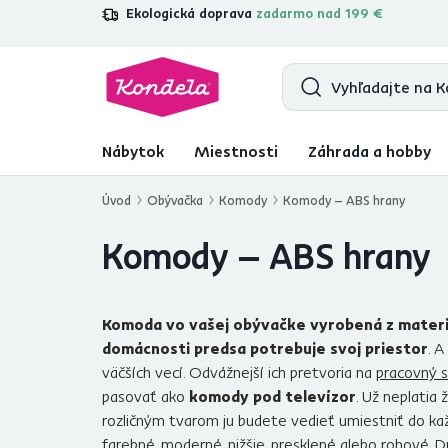
Ekologická doprava
zadarmo nad 199 €
4,7
31 285
overených produktových r
Nábytok
Miestnosti
Záhrada a hobby
Úvod
Obývačka
Komody
Komody – ABS hrany
Komody – ABS hrany
Komoda vo vašej obývačke vyrobená z materi
domácnosti predsa potrebuje svoj priestor
. 
väčších vecí. Odvážnejší ich pretvoria na
pracovný s
pasovať ako
komody pod televízor
. Už neplatia
rozličným tvarom ju budete vedieť umiestniť do každe
farebné, moderné, nižšie, presklené alebo rohové.