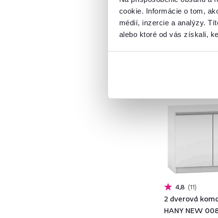
Drevotrieska
307
cookie. Informácie o tom, ak
DTD
80
médií, inzercie a analýzy. Tí
ABS hrany
alebo ktoré od vás získali, ke
PVC
5
Masív
2
Látka
9
Slovenský výrobok
Prútie
5
Sklo
19
Plast
7
Drevo
106
Kov
19
Model
4,8
11
2 dverová komo
HANY NEW 00
ADAPO
2