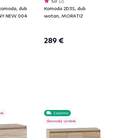
5,0
2
 komoda, dub
Komoda 2D3S, dub
NY NEW 004
wotan, MORATIZ
289 €
á
bok
Zadarmo
Slovenský výrobok