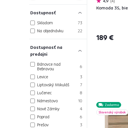
4,9
4
Komoda 3S, bie
Dostupnosť
Skladom
73
Na objednávku
22
189 €
Dostupnosť na
predajni
Bánovce nad
6
Bebravou
Levice
3
Liptovský Mikuláš
7
Lučenec
8
Námestovo
10
Zadarmo
Nové Zámky
4
Slovenský výrobok
Poprad
6
Prešov
3