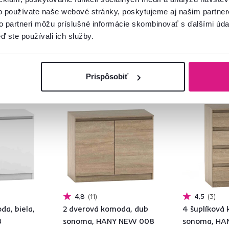
2 Farba - detailná
2 Farba - detailn
o používate naše webové stránky, poskytujeme aj našim partner
to partneri môžu príslušné informácie skombinovať s ďalšími údaj
ď ste používali ich služby.
Prispôsobiť
Slovenský výrobok
Slovenský výro
4,8
11
4,5
3
da, biela,
2 dverová komoda, dub
4 šuplíková
8
sonoma, HANY NEW 008
sonoma, HA