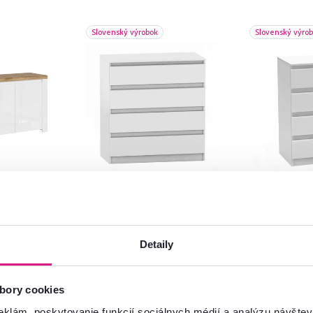
Slovenský výrobok
Slovenský výro
4,8
5
4,5
3
iely
4 šuplíková komoda,
4 šuplíková
, VILGO
biela, HANY NEW 004
biela, HANY
Detaily
165 €
159 €
bory cookies
eklám, poskytovanie funkcií sociálnych médií a analýzu návšte