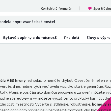
ecenzií
Kontaktný formulár
Spustiť ch
Bytové doplnky a domácnosť
Pre deti
Zľavy a výpre
álu ABS hrany
jednoducho nemôže chýbať. Osvedčené riešenie n
A veruže, dnes máme tých vecí oveľa viac ako staršie generácie. Ro
tolík
. Menšie poslúžia ako domáca pracovňa a zároveň môžete vyu
 žiadne stereotypy a vy môžete využiť tento praktický kus nábytk
j časti miestnosti. Vyberte si štíhlejšie, robustnejšie,
komody s
 Dnešná doba nám prináša nevyčerpateľné možnosti ako byť naozajs