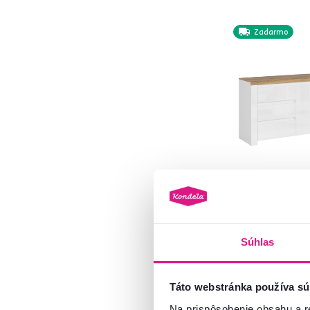
Zadarmo
Čierna
4
Béžová
13
Zelená
2
Biela
30
Modrá
2
Sivá
10
Hnedá
57
5,0
2
Komoda 2D3S, b
lesk/dub wotan
Materiál
1
Súhlas
315 €
HDF
8
Táto webstránka používa sú
MDF
76
Na prispôsobenie obsahu a r