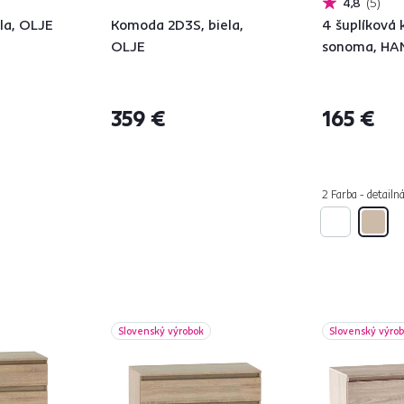
4,8
5
la, OLJE
Komoda 2D3S, biela,
4 šuplíková
OLJE
sonoma, HA
359 €
165 €
2 Farba - detailn
Slovenský výrobok
Slovenský výro