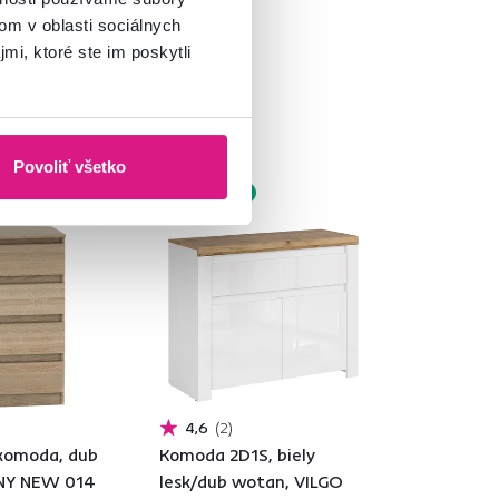
á
om v oblasti sociálnych
mi, ktoré ste im poskytli
Povoliť všetko
bok
Zadarmo
4,6
2
 komoda, dub
Komoda 2D1S, biely
NY NEW 014
lesk/dub wotan, VILGO