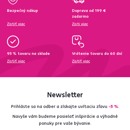
Bezpečný nákup
Doprava od 199 €
zadarmo
Zistiť viac
Zisti viac
95 % tovaru na sklade
Vrátenie tovaru do 60 dní
Zistiť viac
Zistiť viac
Newsletter
Prihláste sa na odber a získajte uvítaciu zľavu
-5 %
.
Navyše vám budeme posielať inšpirácie a výhodné
ponuky pre vaše bývanie.