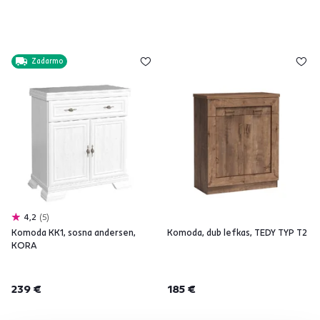
Zadarmo
4,2
5
Komoda KK1, sosna andersen,
Komoda, dub lefkas, TEDY TYP T2
KORA
239 €
185 €