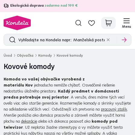
Ekologická doprava
zadarmo nad 199 €
4,7
31 333
overených produktových recenzií
Menu
Úvod
Obývačka
Komody
Kovové komody
Kovové komody
Komoda vo vašej obývačke vyrobená z
materiálu Kov
jednoducho nemôže chýbať. Osvedčené riešenie
nedostatku úložného priestoru.
Každý predmet v domácnosti
predsa potrebuje svoj priestor
. A veruže, dnes máme tých vecí
oveľa viac ako staršie generácie. Rozmernejšie komody a skrinky využijete
na odkladanie väčších vecí. Odvážnejší ich pretvoria na
pracovný stolík
.
Menšie poslúžia ako domáca pracovňa a zároveň môžete využiť hornú
plochu na
dekorácie
alebo ich dokonca pasovať ako
komody pod
televízor
. Už neplatia žiadne stereotypy a vy môžete využiť tento
praktický kus nábytku naozaj na všetky možné spôsoby. A vďaka