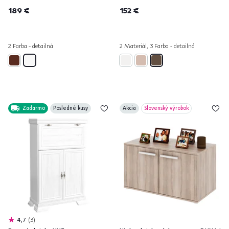
189 €
152 €
2 Farba - detailná
2 Materiál, 3 Farba - detailná
Zadarmo
Posledné kusy
Akcia
Slovenský výrobok
4,7
3