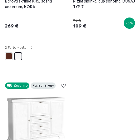
Barová skrinka KK5, sosna
Nízka skrinka, dub sonoma, DUNAJ
andersen, KORA
TYP 7
115 €
-5%
269 €
109 €
2 Farba - detailná
Zadarmo
Posledné kusy