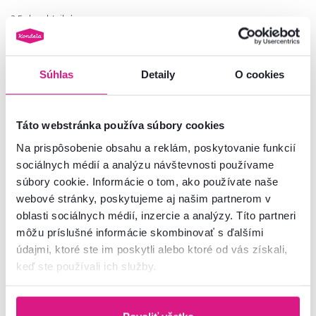
2 Farba - detailná
Súhlas
Detaily
O cookies
Akcia
Slovenský výrobok
Zadarmo
Táto webstránka používa súbory cookies
Na prispôsobenie obsahu a reklám, poskytovanie funkcií
sociálnych médií a analýzu návštevnosti používame
súbory cookie. Informácie o tom, ako používate naše
webové stránky, poskytujeme aj našim partnerom v
oblasti sociálnych médií, inzercie a analýzy. Títo partneri
môžu príslušné informácie skombinovať s ďalšími
údajmi, ktoré ste im poskytli alebo ktoré od vás získali,
5,0
1
keď ste používali ich služby.
Rohová skrinka, dub sonoma,
Vitrína s výklopnou barovou
DUNAJ TYP 14
skrinkou, sosna andersen, KORA
KK6 NEW