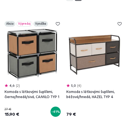
Akcia
Výpredaj
Vynáška
4,6
2
5,0
4
Komoda s látkovými šuplíkmi,
Komoda s látkovými šuplíkmi,
čierna/hnedá/sivá, CAMILO TYP 1
béžová/hnedá, HAZEL TYP 4
27 €
-41%
15,90 €
79 €