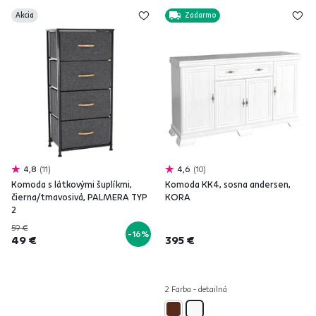
Akcia
Zadarmo
4,8
11
4,6
10
Komoda s látkovými šuplíkmi,
Komoda KK4, sosna andersen,
čierna/tmavosivá, PALMERA TYP
KORA
2
59 €
-16%
49 €
395 €
2 Farba - detailná