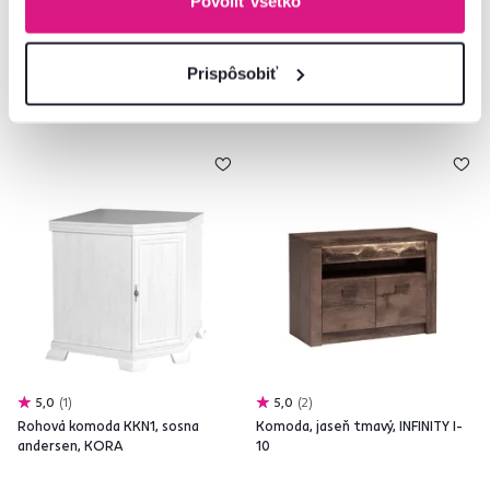
Povoliť všetko
159 €
-6%
149 €
399 €
Prispôsobiť
5,0
1
5,0
2
Rohová komoda KKN1, sosna
Komoda, jaseň tmavý, INFINITY I-
andersen, KORA
10