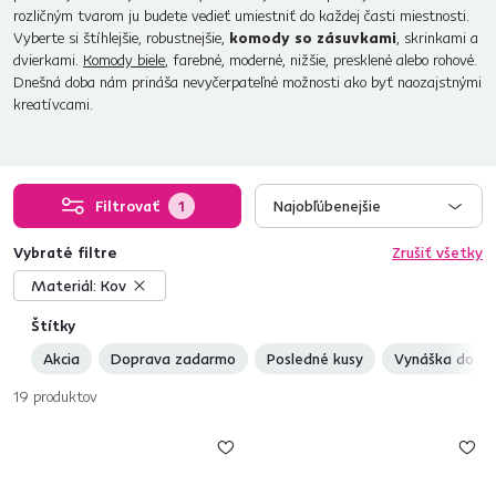
rozličným tvarom ju budete vedieť umiestniť do každej časti miestnosti.
Vyberte si štíhlejšie, robustnejšie,
komody so zásuvkami
, skrinkami a
dvierkami.
Komody biele
, farebné, moderné, nižšie, presklené alebo rohové.
Dnešná doba nám prináša nevyčerpateľné možnosti ako byť naozajstnými
kreatívcami.
Filtrovať
1
Najobľúbenejšie
Vybraté filtre
Zrušiť všetky
Materiál:
Kov
Štítky
Akcia
Doprava zadarmo
Posledné kusy
Vynáška do by
19
produktov