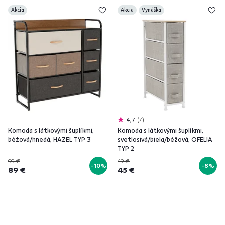
Akcia
Akcia
Vynáška
4,7
7
Komoda s látkovými šuplíkmi,
Komoda s látkovými šuplíkmi,
béžová/hnedá, HAZEL TYP 3
svetlosivá/biela/béžová, OFELIA
TYP 2
99 €
49 €
-10%
-8%
89 €
45 €