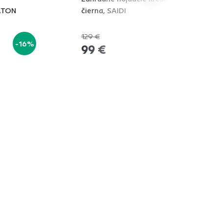
ATON
čierna, SAIDI
129 €
-16%
-23%
99 €