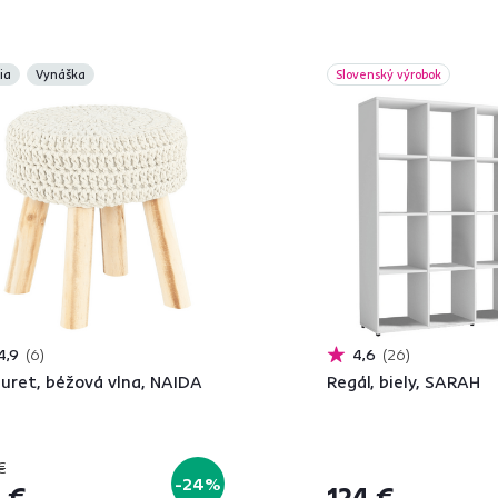
ia
Vynáška
Slovenský výrobok
4,9
6
4,6
26
uret, béžová vlna, NAIDA
Regál, biely, SARAH
€
-24%
 €
124 €