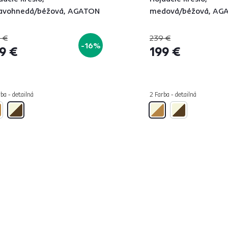
avohnedá/béžová, AGATON
medová/béžová, AG
 €
239 €
-16%
9 €
199 €
ba - detailná
2 Farba - detailná