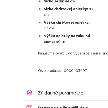
Šírka sedu:
44 cm
Šírka chrbtovej opierky:
44
cm
Výška chrbtovej opierky:
67 cm
Výška opierky na ruku od
zeme:
60 cm
Prinášame oveľa viac. Vyberajte z našej ši
Číslo produktu : 0000403407
Základné parametre
Rozmery a špecifikácie