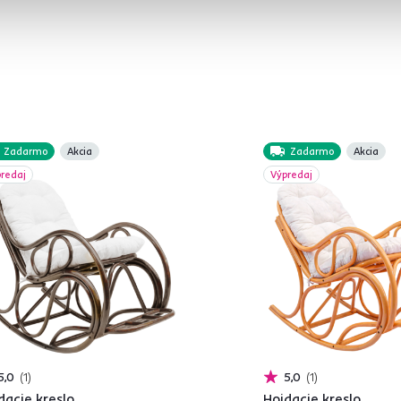
Zadarmo
Akcia
Zadarmo
Akcia
redaj
Výpredaj
5,0
1
5,0
1
dacie kreslo,
Hojdacie kreslo,