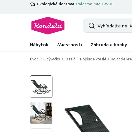
Ekologická doprava
zadarmo nad 199 €
4,7
31 211
overených produktových re
Nábytok
Miestnosti
Záhrada a hobby
Úvod
Obývačka
Kreslá
Hojdacie kreslá
Hojdacie kre