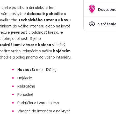
hujete po dlhom dni alebo si len
Dostupno
vám poskytne
dokonalé pohodlie
a
 kvalitného
technického ratanu
a
kovu
Stráženie
plnkom do vášho interiéru alebo na kryté
pečuje
pevnosť
a odolnosť kresla, je
lhodobej odolnosti. S jeho
podrúčkami v tvare kolesa
si každý
žite vrchol relaxácie s našim
hojdacím
ohodlie a pokoj priamo do vášho interiéru.
Nosnosť:
max. 120 kg
Hojdacie
Relaxačné
Pohodlné
Podrúčka v tvare kolesa
Vhodné do interiéru a na kryté