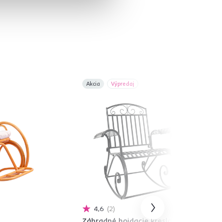
Akcia
Výpredaj
4,6
2
Záhradné hojdacie kreslo,