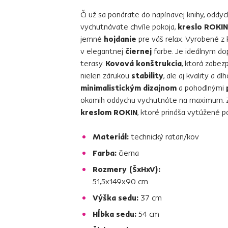
Či už sa ponárate do napínavej knihy, oddyc
vychutnávate chvíle pokoja,
kreslo ROKIN
jemné
hojdanie
pre váš relax. Vyrobené z
v elegantnej
čiernej
farbe. Je ideálnym do
terasy.
Kovová konštrukcia
, ktorá zabez
nielen zárukou
stability
, ale aj kvality a d
minimalistickým dizajnom
a pohodlnými
okamih oddychu vychutnáte na maximum. Za
kreslom ROKIN
, ktoré prináša vytúžené p
Materiál:
technický ratan/kov
Farba:
čierna
Rozmery (ŠxHxV):
51,5x149x90 cm
Výška sedu:
37 cm
Hĺbka sedu:
54 cm