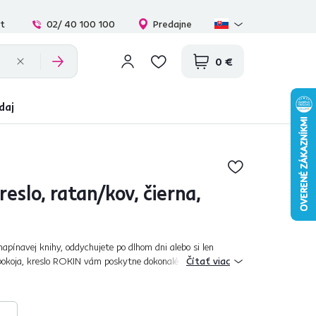
at
02/ 40 100 100
Predajne
0 €
daj
reslo, ratan/kov, čierna,
apínavej knihy, oddychujete po dlhom dni alebo si len
pokoja, kreslo ROKIN vám poskytne dokonalé pohodlie a
Čítať viac
 relax. Vyrobené z kvali...