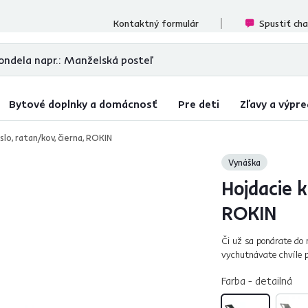
cenzií
Kontaktný formulár
Spustiť ch
Bytové doplnky a domácnosť
Pre deti
Zľavy a výpre
slo, ratan/kov, čierna, ROKIN
Vynáška
Hojdacie k
ROKIN
Či už sa ponárate do n
vychutnávate chvíle 
jemné hojdanie pre váš
Farba - detailná