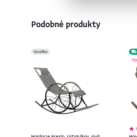
Podobné produkty
Vynáška
Výp
Hojdacie kreslo, ratan/kov, sivá,
Hoj