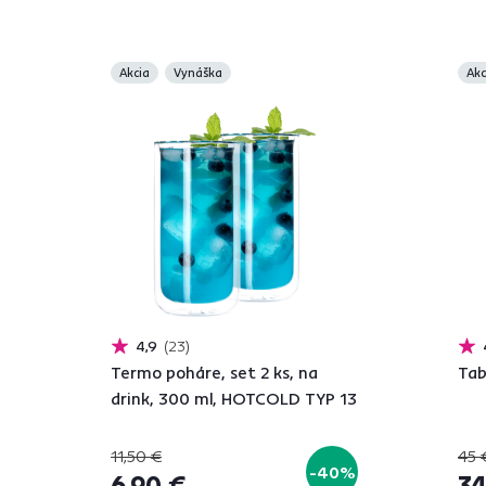
Akcia
Vynáška
Akc
4,9
23
Termo poháre, set 2 ks, na
Tab
drink, 300 ml, HOTCOLD TYP 13
11,50 €
45 
-40%
6,90 €
34