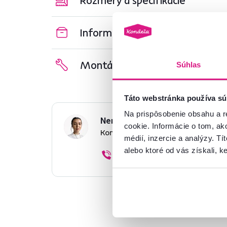
Informácie o balení
Montážny návod
Súhlas
Táto webstránka používa sú
Na prispôsobenie obsahu a r
Nenašli ste požadované infor
cookie. Informácie o tom, ak
Kontaktujte nás a my vám radi p
médií, inzercie a analýzy. Tí
alebo ktoré od vás získali, ke
02/ 40 100 100