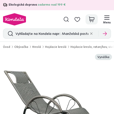
Ekologická doprava
zadarmo nad 199 €
4,7
31 285
overených produktových recenzií
Menu
Úvod
Obývačka
Kreslá
Hojdacie kreslá
Hojdacie kreslo, ratan/kov, siv
Vynáška