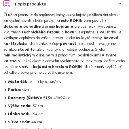
Popis produktu
Či už sa ponárate do napínavej knihy, oddychujete po dlhom dni alebo si
len vychutnávate chvíle pokoja,
kreslo ROKIN
vám poskytne
dokonalé pohodlie
a jemné
hojdanie
pre váš relax. Vyrobené z
kvalitného
technického ratanu
a
kovu
v elegantnej
sivej
farbe. Je
ideálnym doplnkom do vášho interiéru alebo na kryté terasy.
Kovová
konštrukcia
, ktorá zabezpečuje
pevnosť
a odolnosť kresla, je nielen
zárukou
stability
, ale aj kvality a dlhodobej odolnosti. S jeho
minimalistickým dizajnom
a pohodlnými
podrúčkami v tvare
kolesa
si každý okamih oddychu vychutnáte na maximum. Zažite vrchol
relaxácie s našim
hojdacím kreslom ROKIN
, ktoré prináša vytúžené
pohodlie a pokoj priamo do vášho interiéru.
Materiál:
technický ratan/kov
Farba:
sivá
Rozmery (ŠxHxV):
51,5x149x90 cm
Výška sedu:
37 cm
Hĺbka sedu:
54 cm
Šírka sedu:
44 cm