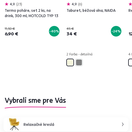
4,9
23
4,9
6
Termo poháre, set 2 ks, na
Taburet, béžová vlna, NAIDA
Re
drink, 300 ml, HOTCOLD TYP 13
11,50 €
45 €
-40%
-24%
6,90 €
34 €
1
2 Farba - detailná
4 
Vybrali sme pre Vás
Relaxačné kreslá