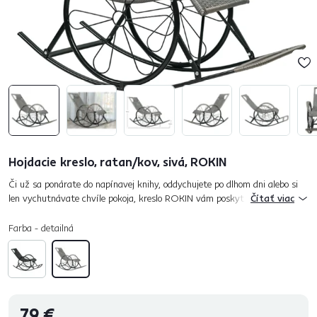
Hojdacie kreslo, ratan/kov, sivá, ROKIN
Či už sa ponárate do napínavej knihy, oddychujete po dlhom dni alebo si
len vychutnávate chvíle pokoja, kreslo ROKIN vám poskytne dokonalé
Čítať viac
pohodlie a jemné hojdanie pre váš relax. Vyrobené z kvali...
Farba - detailná
79 €