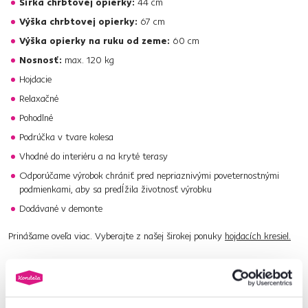
Šírka chrbtovej opierky:
44 cm
Výška chrbtovej opierky:
67 cm
Výška opierky na ruku od zeme:
60 cm
Nosnosť:
max. 120 kg
Hojdacie
Relaxačné
Pohodlné
Podrúčka v tvare kolesa
Vhodné do interiéru a na kryté terasy
Odporúčame výrobok chrániť pred nepriaznivými poveternostnými
podmienkami, aby sa predĺžila životnosť výrobku
Dodávané v demonte
Prinášame oveľa viac. Vyberajte z našej širokej ponuky
hojdacích kresiel.
Číslo produktu : 0000403576