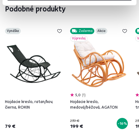
Podobné produkty
Vynáška
Zadarmo
Akcia
Výpredaj
V
5,0
1
Hojdacie kreslo, ratan/kov,
Hojdacie kreslo,
Ho
čierna, ROKIN
medová/béžová, AGATON
t
239 €
23
-16%
79 €
199 €
1