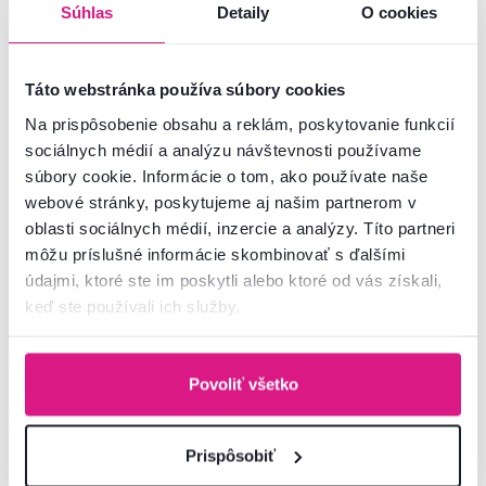
Základné parametre
Súhlas
Detaily
O cookies
Rozmery a špecifikácie
Táto webstránka používa súbory cookies
Na prispôsobenie obsahu a reklám, poskytovanie funkcií
Informácie o balení
sociálnych médií a analýzu návštevnosti používame
súbory cookie. Informácie o tom, ako používate naše
Montážny návod
webové stránky, poskytujeme aj našim partnerom v
oblasti sociálnych médií, inzercie a analýzy. Títo partneri
môžu príslušné informácie skombinovať s ďalšími
údajmi, ktoré ste im poskytli alebo ktoré od vás získali,
Nenašli ste požadované informácie?
keď ste používali ich služby.
Kontaktujte nás a my vám radi poradíme
02/ 40 100 100
Spustiť chat
Povoliť všetko
Prispôsobiť