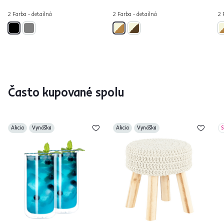
2 Farba - detailná
2 Farba - detailná
2 
Často kupované spolu
Akcia
Vynáška
Akcia
Vynáška
S