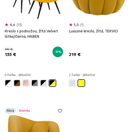
4,6
13
5,0
1
Kreslo s podnožou, žltá Velvet
Luxusné kreslo, žltá, TEKVIO
látka/čierna, HABEN
149 €
-9%
135 €
219 €
6 Farba - detailná
2 Farba - detailná
Akcia
Novinka