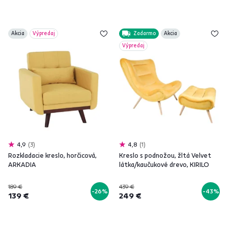
Akcia
Výpredaj
Zadarmo
Akcia
Výpredaj
4,9
3
4,8
1
Rozkladacie kreslo, horčicová,
Kreslo s podnožou, žltá Velvet
ARKADIA
látka/kaučukové drevo, KIRILO
189 €
439 €
-26%
-43%
139 €
249 €