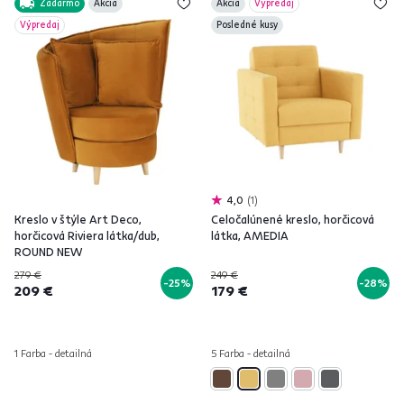
Zadarmo
Akcia
Akcia
Výpredaj
Výpredaj
Posledné kusy
4,0
1
Kreslo v štýle Art Deco,
Celočalúnené kreslo, horčicová
horčicová Riviera látka/dub,
látka, AMEDIA
ROUND NEW
279 €
249 €
-25%
-28%
209 €
179 €
1 Farba - detailná
5 Farba - detailná