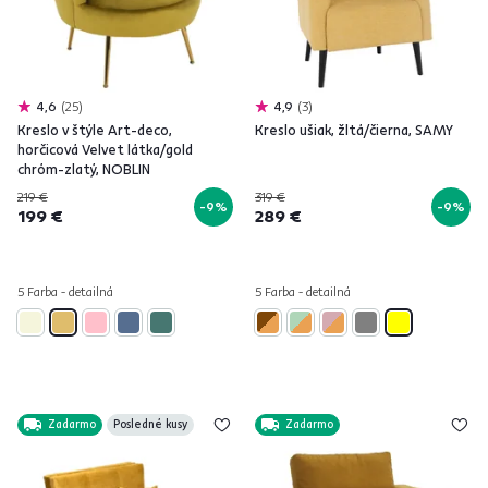
4,6
25
4,9
3
Kreslo v štýle Art-deco,
Kreslo ušiak, žltá/čierna, SAMY
horčicová Velvet látka/gold
chróm-zlatý, NOBLIN
219 €
319 €
-9%
-9%
199 €
289 €
5 Farba - detailná
5 Farba - detailná
Zadarmo
Posledné kusy
Zadarmo