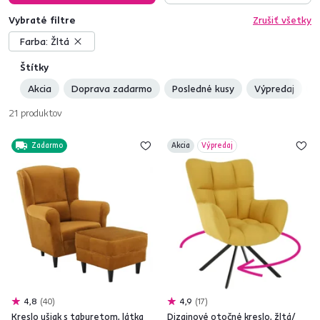
Vybraté filtre
Zrušiť všetky
Farba:
Žltá
Štítky
Akcia
Doprava zadarmo
Posledné kusy
Výpredaj
N
21
produktov
Zadarmo
Akcia
Výpredaj
4,8
40
4,9
17
Kreslo ušiak s taburetom, látka
Dizajnové otočné kreslo, žltá/