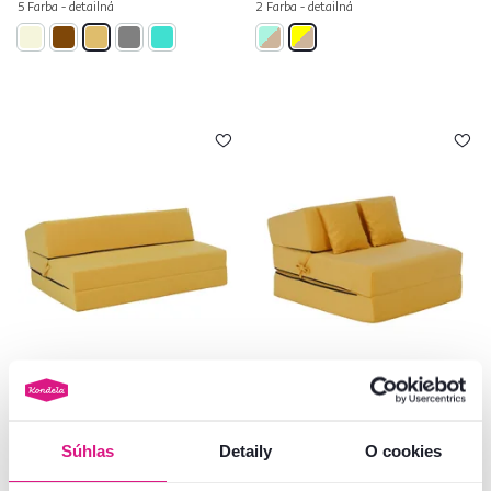
5 Farba - detailná
2 Farba - detailná
4,9
6
4,8
17
Skladací matrac/kreslo, 2v1, žltá,
Skladací matrac/kreslo, 2v1, žltá,
VEDIS
PELOS
Súhlas
Detaily
O cookies
179 €
125 €