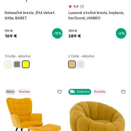
4,9
3
Relaxačné kreslo, žltá Velvet
Luxusné otočné kreslo, hojdacie,
látka, BARET
horčicová, UMBRO
199 €
309 €
-15%
-6%
169 €
289 €
3 Farba - detailná
2 Farba - detailná
Akcia
Novinka
Zadarmo
Novinka