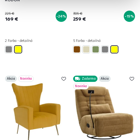
225 €
305 €
-24%
-15%
169 €
259 €
2 Farba - detailná
5 Farba - detailná
Akcia
Novinka
Zadarmo
Akcia
Novinka