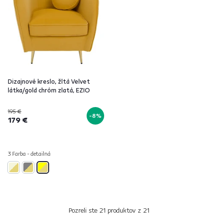
Dizajnové kreslo, žltá Velvet
látka/gold chróm zlatá, EZIO
195 €
-8%
179 €
3 Farba - detailná
Pozreli ste
21
produktov z
21