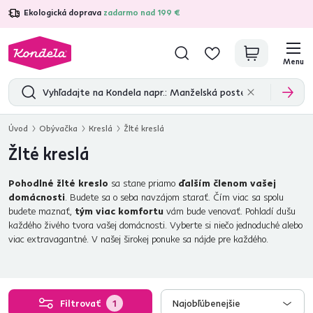
Ekologická doprava
zadarmo nad 199 €
4,7
31 211
overených produktových recenzií
Menu
Úvod
Obývačka
Kreslá
Žlté kreslá
Žlté kreslá
Pohodlné žlté kreslo
sa stane priamo
ďalším členom vašej
domácnosti
. Budete sa o seba navzájom starať. Čím viac sa spolu
budete maznať,
tým viac komfortu
vám bude venovať. Pohladí dušu
každého živého tvora vašej domácnosti. Vyberte si niečo jednoduché alebo
viac extravagantné. V našej širokej ponuke sa nájde pre každého.
Filtrovať
1
Najobľúbenejšie