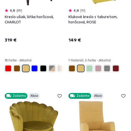
4,8
89
4,8
19
Kreslo ušiak, látka horčicová,
Klubové kreslo s taburetom,
CHARLOT
horčicová, ROSE
319 €
149 €
18 Farba - detailná
1 Materiál, 6 Farba - detailná
Zadarmo
Akcia
Zadarmo
Akcia