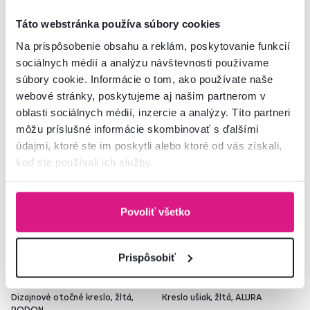
Táto webstránka používa súbory cookies
Na prispôsobenie obsahu a reklám, poskytovanie funkcií
11 Farba - detailná
11 Farba - detailná
sociálnych médií a analýzu návštevnosti používame
súbory cookie. Informácie o tom, ako používate naše
webové stránky, poskytujeme aj našim partnerom v
oblasti sociálnych médií, inzercie a analýzy. Títo partneri
môžu príslušné informácie skombinovať s ďalšími
Akcia
Novinka
Zadarmo
Akcia
údajmi, ktoré ste im poskytli alebo ktoré od vás získali,
Posledné kusy
keď ste používali ich služby.
Povoliť všetko
Prispôsobiť
4,5
3
Dizajnové otočné kreslo, žltá,
Kreslo ušiak, žltá, ALURA
RODON