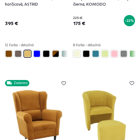
horčicová, ASTRID
čierna, KOMODO
225 €
-22%
395 €
175 €
12 Farba - detailná
8 Farba - detailná
Zadarmo