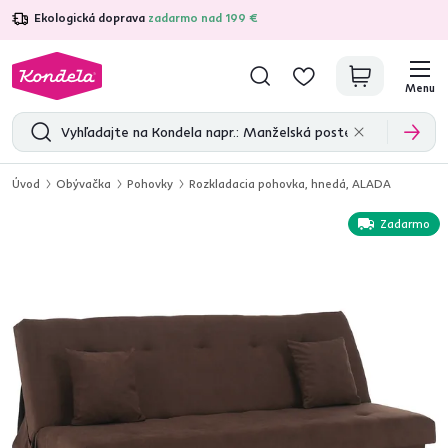
Ekologická doprava
zadarmo nad 199 €
4,7
31 285
overených produktových recenzií
Menu
Úvod
Obývačka
Pohovky
Rozkladacia pohovka, hnedá, ALADA
Zadarmo