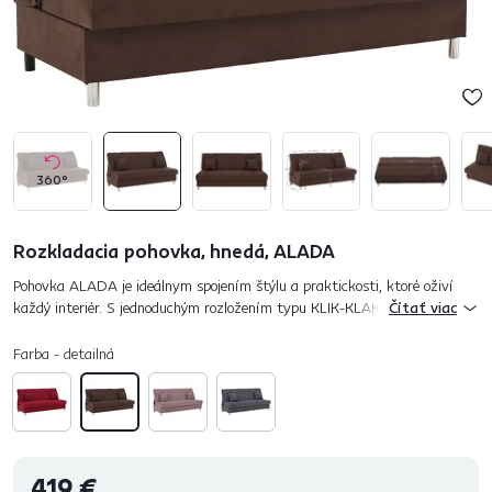
360°
Rozkladacia pohovka, hnedá, ALADA
Pohovka ALADA je ideálnym spojením štýlu a praktickosti, ktoré oživí
každý interiér. S jednoduchým rozložením typu KLIK-KLAK sa rýchlo
Čítať viac
premení na pohodlné lôžko, čím perfektne poslúži aj v menších...
Farba - detailná
419 €