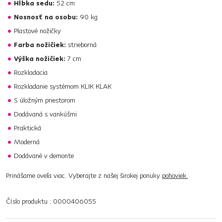
Hĺbka sedu:
52 cm
Nosnosť na osobu:
90 kg
Plastové nožičky
Farba nožičiek:
strieborná
Výška nožičiek:
7 cm
Rozkladacia
Rozkladanie systémom KLIK KLAK
S úložným priestorom
Dodávaná s vankúšmi
Praktická
Moderná
Dodávané v demonte
Prinášame oveľa viac. Vyberajte z našej širokej ponuky
pohoviek.
Číslo produktu : 0000406055