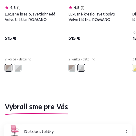
4,8
1
4,8
1
Luxusné kreslo, svetlohnedá
Luxusné kreslo, svetlosivá
Di
Velvet látka, ROMANO
Velvet látka, ROMANO
l
19
515 €
515 €
1
2 Farba - detailná
2 Farba - detailná
3 
Vybrali sme pre Vás
Detské stoličky