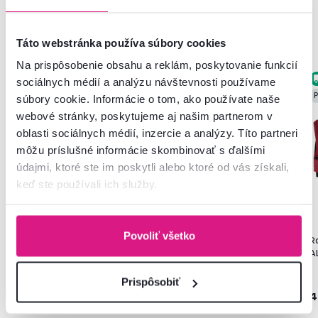
Podobné produkty
Táto webstránka používa súbory cookies
Na prispôsobenie obsahu a reklám, poskytovanie funkcií
Zadarmo
Zadarmo
sociálnych médií a analýzu návštevnosti používame
P
súbory cookie. Informácie o tom, ako používate naše
webové stránky, poskytujeme aj našim partnerom v
oblasti sociálnych médií, inzercie a analýzy. Títo partneri
môžu príslušné informácie skombinovať s ďalšími
údajmi, ktoré ste im poskytli alebo ktoré od vás získali,
keď ste používali ich služby.
Povoliť všetko
Rozkladacia pohovka, ružová,
Rozkladacia pohovka, sivá,
R
ALADA
ALADA
A
Prispôsobiť
419 €
419 €
4