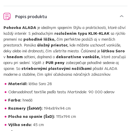
Popis produktu
Pohovka ALADA
je ideálnym spojením štýlu a praktickosti, ktoré oživí
každý interiér. S jednoduchým
rozložením typu KLIK-KLAK
sa rýchlo
premení na
pohodlné lôžko,
čím perfektne poslúži aj v menších
priestoroch. Ponúka
úložný priestor,
kde môžete uschovať vankúše,
deky alebo iné drobnosti, čím ušetríte miesto. Čalúnená je
látkou Soro
v
hnedom
odtieni, doplnená o
dekoratívne vankúše,
ktoré zaručujú
oporu pri sedení. Výplň z
PUR peny
zabezpečuje pohodlné sedenie aj
spanie. So
striebornými plastovými nožičkami
pôsobí ALADA
moderne a stabilne, čím splní očakávania náročných zákazníkov.
Materiál:
látka Soro 28
Oderuodolnosť textílie podľa testu Martindale: 90 000 oderov
Farba:
hnedá
Rozmery (ŠxHxV):
194x89x94 cm
Plocha na spanie (ŠxD):
115x194 cm
Výška sedu:
45 cm