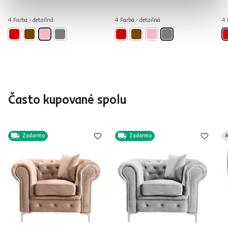
4 Farba - detailná
4 Farba - detailná
4 
Často kupované spolu
Zadarmo
Zadarmo
A