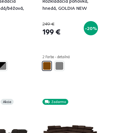
sedacia
Rozkladacia pohovka,
edá/béžová,
hnedá, GOLDIA NEW
249 €
-20%
199 €
á
2 Farba - detailná
Akcia
Zadarmo