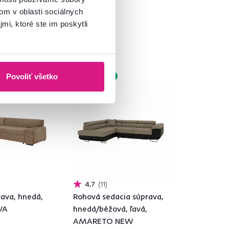
om v oblasti sociálnych
mi, ktoré ste im poskytli
Povoliť všetko
Akcia
Zadarmo
4,7
11
rava, hnedá,
Rohová sedacia súprava,
VA
hnedá/béžová, ľavá,
AMARETO NEW