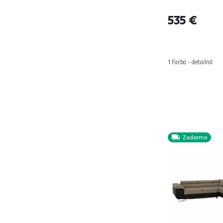
AMEDIA
1
535 €
AMELIA
2
AMILA
3
ANDRES U UNI
1
1 Farba - detailná
ANDRESO U UNI
1
ANTON ROH
2
ARLEKIN
1
ASIA
1
BALTIK ROH
2
BARA
2
Zadarmo
BARTY
2
BELDA ROH
1
BELEN NEW
1
BERO
1
BERON
2
BLEKY ROH
1