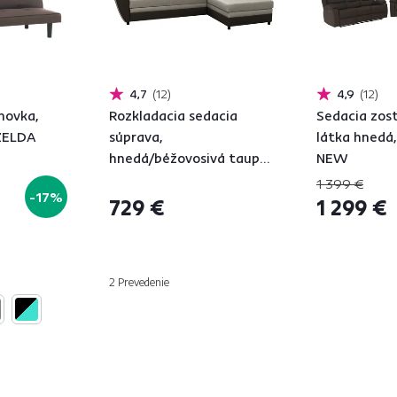
4,7
12
4,9
12
hovka,
Rozkladacia sedacia
Sedacia zos
 ZELDA
súprava,
látka hnedá
hnedá/béžovosivá taupe,
NEW
pravá, SEVARD ROH
1 399 €
-17%
729 €
1 299 €
2 Prevedenie