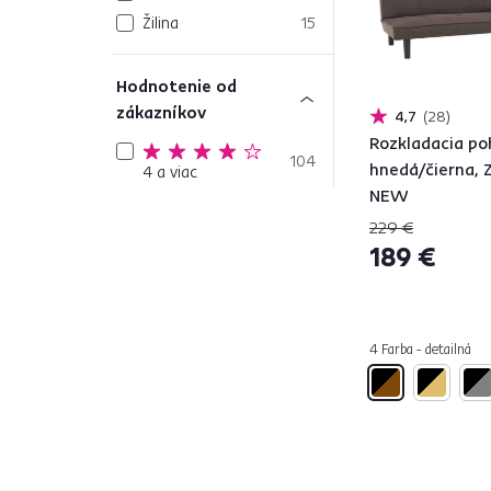
Žilina
15
Hodnotenie od
zákazníkov
4,7
28
Rozkladacia po
104
hnedá/čierna,
4 a viac
NEW
229 €
Farba
1
189 €
Čierna
48
4 Farba - detailná
Tyrkysová
14
Béžová
120
Zlatá
9
Strieborná
2
Zelená
63