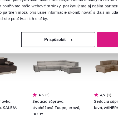
o používate naše webové stránky, poskytujeme aj našim partner
to partneri môžu príslušné informácie skombinovať s ďalšími údaj
ď ste používali ich služby.
Prispôsobiť
Zadarmo
Zadarmo
4,5
5
4,9
3
hovka,
Sedacia súprava,
Sedacia súp
a, SALEM
sivobéžová Taupe, pravá,
ľavá, MINER
BOBY