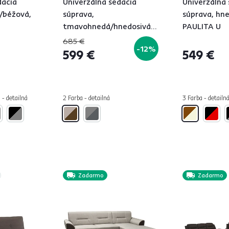
dacia
Univerzálna sedacia
Univerzálna 
/béžová,
súprava,
súprava, hn
tmavohnedá/hnedosivá
PAULITA U
Taupe, BELEN NEW ROH
685 €
-12%
U
599 €
549 €
 - detailná
2 Farba - detailná
3 Farba - detailn
Zadarmo
Zadarmo