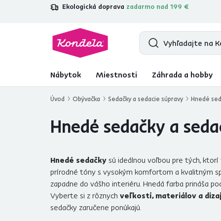
Ekologická doprava
zadarmo nad 199 €
4,7
31 285
overených produktových r
Nábytok
Miestnosti
Záhrada a hobby
Úvod
Obývačka
Sedačky a sedacie súpravy
Hnedé sed
Hnedé sedačky a seda
Hnedé sedačky
sú ideálnou voľbou pre tých, ktorí 
prírodné tóny s vysokým komfortom a kvalitným sp
zapadne do vášho interiéru. Hnedá farba prináša po
Vyberte si z rôznych
veľkostí, materiálov a diza
sedačky zaručene ponúkajú.