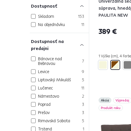
Univerzálna se
Dostupnosť
súprava, hnedá
PAULITA NEW
Skladom
153
Na objednávku
11
389 €
Dostupnosť na
predajni
1 Výška (cm), 4 Farba
Bánovce nad
7
Bebravou
Levice
9
Liptovský Mikuláš
5
Lučenec
11
Námestovo
2
Akcia
Výpredaj
Poprad
3
Produkt roku
Prešov
3
Rimavská Sobota
5
Trstená
1