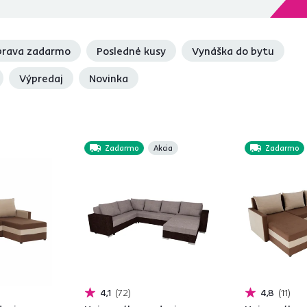
rava zadarmo
Posledné kusy
Vynáška do bytu
Výpredaj
Novinka
Zadarmo
Akcia
Zadarmo
4,1
72
4,8
11