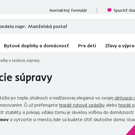
ecenzií
Kontaktný formulár
Spustiť ch
Bytové doplnky a domácnosť
Pre deti
Zľavy a výpre
ačky a sedacie súpravy
cie súpravy
túžia po teple, útulnosti a nadčasovej elegancii vo svojej
obývacej 
racovaním. Či už preferujete
hnedé rohové sedačky
alebo
hnedé p
cit stability a pokoja, vďaka čomu je skvelou voľbou do domácnost
jnov
a vytvorte si miesto, kde sa budete cítiť skutočne doma. Vs