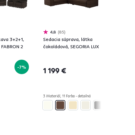
4,8
85
tava 3+2+1,
Sedacia súprava, látka
, FABRON 2
čokoládová, SEGORIA LUX
-7%
1 199 €
3 Materiál, 11 Farba - detailná