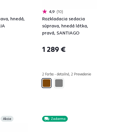
4,9
10
rava, hnedá,
Rozkladacia sedacia
LIA
súprava, hnedá látka,
pravá, SANTIAGO
1 289 €
2 Farba - detailná, 2 Prevedenie
Akcia
Zadarmo