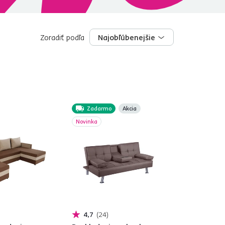
Zoradiť podľa
Najobľúbenejšie
Najobľúbenejšie
Zadarmo
Akcia
Novinka
4,7
24