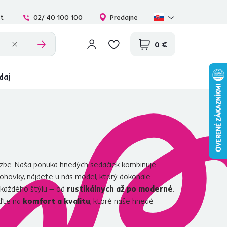
at
02/ 40 100 100
Predajne
0 €
daj
izbe
. Naša ponuka hnedých sedačiek kombinuje
ohovky
, nájdete u nás model, ktorý dokonale
í každého štýlu – od
rustikálnych až po moderné
.
aďte na
komfort a kvalitu
, ktoré naše hnedé