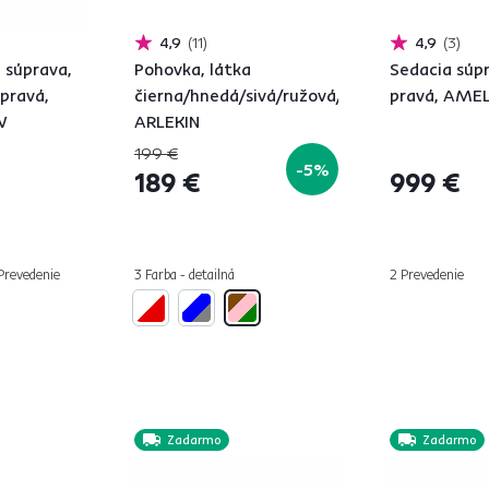
4,9
11
4,9
3
 súprava,
Pohovka, látka
Sedacia súp
pravá,
čierna/hnedá/sivá/ružová/zelená,
pravá, AME
W
ARLEKIN
199 €
-5%
189 €
999 €
 Prevedenie
3 Farba - detailná
2 Prevedenie
Zadarmo
Zadarmo