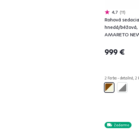
BLUM
1
4,7
11
BOBY
10
Rohová sedacia
BOLIVIA
2
hnedá/béžová, 
BRATO
2
AMARETO NE
BRIDGET
2
BURAN ROH
2
999 €
BUTON
5
CAILA
1
COHEN ROH
1
2 Farba - detailná, 2
COLIN U
2
DANILO
2
DELIN U
1
DINA L ROH
1
DUAN U
1
Zadarmo
ELEKTOR
2
EMILY
1