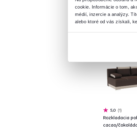
DTD
1
cookie. Informácie o tom, ak
Drevo smrek
2
médií, inzercie a analýzy. Tí
Borovica
3
alebo ktoré od vás získali, ke
Pena
2
Ekokoža
15
Koža
7
Zadarmo
Látka
157
Buk
3
Plast
4
Drevo
8
Kov
1
Model
5,0
1
Rozkladacia po
cacao/čokolád
AMARETO
2