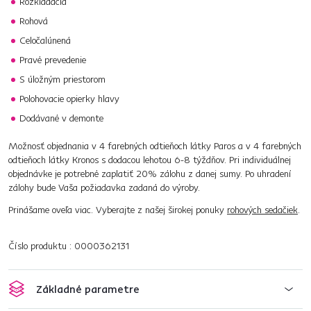
Rozkladacia
Rohová
Celočalúnená
Pravé prevedenie
S úložným priestorom
Polohovacie opierky hlavy
Dodávané v demonte
Možnosť objednania v 4 farebných odtieňoch látky Paros a v 4 farebných
odtieňoch látky Kronos s dodacou lehotou 6-8 týždňov. Pri individuálnej
objednávke je potrebné zaplatiť 20% zálohu z danej sumy. Po uhradení
zálohy bude Vaša požiadavka zadaná do výroby.
Prinášame oveľa viac. Vyberajte z našej širokej ponuky
rohových sedačiek
.
Číslo produktu : 0000362131
Základné parametre