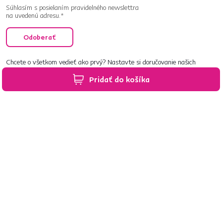
Súhlasím s posielaním pravidelného newslettra
na uvedenú adresu.*
Odoberať
Chcete o všetkom vedieť ako prvý? Nastavte si doručovanie našich
e‑mailov tak, aby vám nič neušlo.
Návod nájdete tu
.
Pridať do košíka