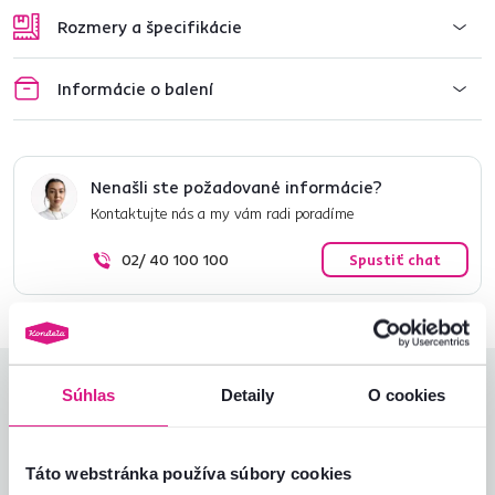
Rozmery a špecifikácie
Informácie o balení
Nenašli ste požadované informácie?
Kontaktujte nás a my vám radi poradíme
02/ 40 100 100
Spustiť chat
Hodnotenia produktu
Súhlas
Detaily
O cookies
Jednoduchosť montáže
5,0
4,9
Kvalita výrobku
5,0
Táto webstránka používa súbory cookies