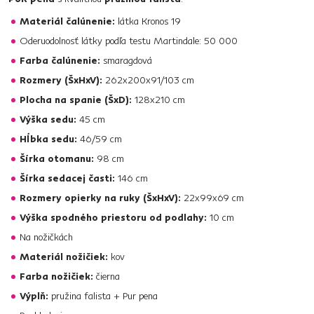
Materiál čalúnenie:
látka Kronos 19
Oderuodolnosť látky podľa testu Martindale: 50 000
Farba čalúnenie:
smaragdová
Rozmery (ŠxHxV):
262x200x91/103 cm
Plocha na spanie (ŠxD):
128x210 cm
Výška sedu:
45 cm
Hĺbka sedu:
46/59 cm
Šírka otomanu:
98 cm
Šírka sedacej časti:
146 cm
Rozmery opierky na ruky (ŠxHxV):
22x99x69 cm
Výška spodného priestoru od podlahy:
10 cm
Na nožičkách
Materiál nožičiek:
kov
Farba nožičiek:
čierna
Výplň:
pružina falista + Pur pena