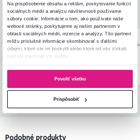
Zodpovedá očakávaniam
5,0
Na prispôsobenie obsahu a reklám, poskytovanie funkcií
2
recenzie
Zabalenie výrobku
5,0
sociálnych médií a analýzu návštevnosti používame
Pomer hodnoty a ceny
4,5
súbory cookie. Informácie o tom, ako používate naše
webové stránky, poskytujeme aj našim partnerom v
oblasti sociálnych médií, inzercie a analýzy. Títo partneri
Eva V.
Sidónia Š.
hviezdičiek
5
môžu príslušné informácie skombinovať s ďalšími
E
S
4.3.2026, Trenčín,
24.2.2024, Milo
údajmi, ktoré ste im poskytli alebo ktoré od vás získali,
Slovensko
Slovensko
Recenzia pre rovnaký model, avšak v inom
keď ste používali ich služby.
prevedení
.
Overený nákup
Overený nákup
Povoliť všetko
Prispôsobiť
Všetky recenzie
Podobné produkty