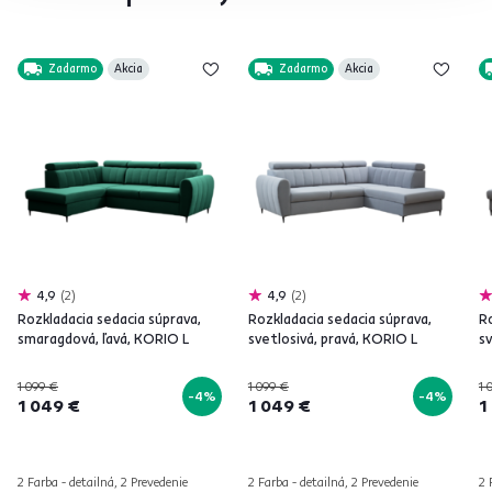
Zadarmo
Akcia
Zadarmo
Akcia
4,9
2
4,9
2
Rozkladacia sedacia súprava,
Rozkladacia sedacia súprava,
Ro
smaragdová, ľavá, KORIO L
svetlosivá, pravá, KORIO L
sv
1 099 €
1 099 €
1 
-4%
-4%
1 049 €
1 049 €
1
2 Farba - detailná, 2 Prevedenie
2 Farba - detailná, 2 Prevedenie
2 