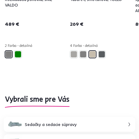
VALDO
a
A
489 €
269 €
8
2 Farba - detailná
4 Farba - detailná
Vybrali sme pre Vás
Sedačky a sedacie súpravy