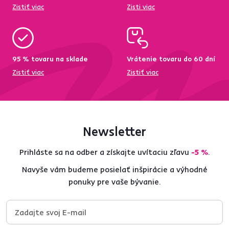
Zistiť viac
Zisti viac
95 % tovaru na sklade
Vrátenie tovaru do 60 dní
Zistiť viac
Zistiť viac
Newsletter
Prihláste sa na odber a získajte uvítaciu zľavu
-5 %
.
Navyše vám budeme posielať inšpirácie a výhodné
ponuky pre vaše bývanie.