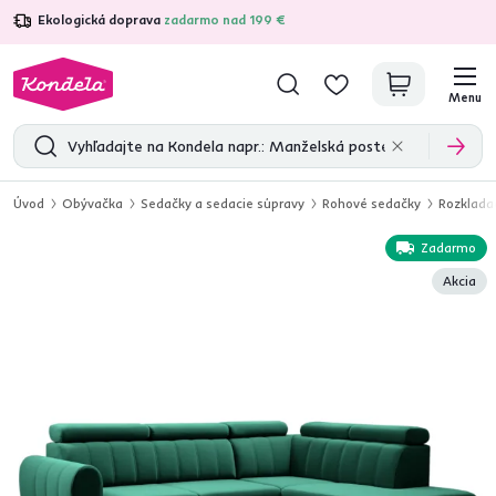
Ekologická doprava
zadarmo nad 199 €
4,7
31 211
overených produktových recenzií
Menu
Úvod
Obývačka
Sedačky a sedacie súpravy
Rohové sedačky
Rozklada
Zadarmo
Akcia