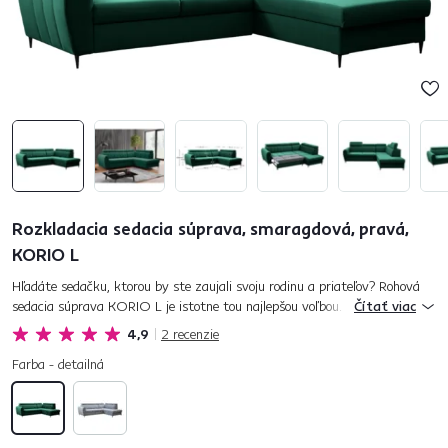
Rozkladacia sedacia súprava, smaragdová, pravá,
KORIO L
Hľadáte sedačku, ktorou by ste zaujali svoju rodinu a priateľov? Rohová
sedacia súprava KORIO L je istotne tou najlepšou voľbou. Na čalúnenie
Čítať viac
bola použitá látka Kronos vo farebnom prevedení smarag...
4,9
2
recenzie
Farba - detailná