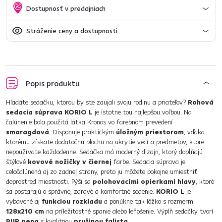
Dostupnosť v predajniach
Stráženie ceny a dostupnosti
Popis produktu
Hľadáte sedačku, ktorou by ste zaujali svoju rodinu a priateľov?
Rohová
sedacia súprava KORIO L
je istotne tou najlepšou voľbou. Na
čalúnenie bola použitá látka Kronos vo farebnom prevedení
smaragdová
. Disponuje praktickým
úložným priestorom
, vďaka
ktorému získate dodatočnú plochu na ukrytie vecí a predmetov, ktoré
nepoužívate každodenne. Sedačka má moderný dizajn, ktorý dopĺňajú
štýlové
kovové nožičky v čiernej
farbe. Sedacia súprava je
celočalúnená aj zo zadnej strany, preto ju môžete pokojne umiestniť
doprostred miestnosti. Pýši sa
polohovacími opierkami hlavy
, ktoré
sa postarajú o správne, zdravé a komfortné sedenie.
KORIO L
je
vybavené aj
funkciou rozkladu
a ponúkne tak lôžko s rozmermi
128x210 cm
na príležitostné spanie alebo leňošenie. Výplň sedačky tvorí
PUR pena
s kvalitnou
pružinou falista
.