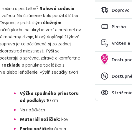
u rodinu a priateľov?
Rohová sedacia
Doprava
 voľbou. Na čalúnenie bola použitá látka
 Disponuje praktickým
úložným
Platba
očnú plochu na ukrytie vecí a predmetov,
 moderný dizajn, ktorý dopĺňajú štýlové
Vrátenie
súprava je celočalúnená aj zo zadnej
doprostred miestnosti. Pýši sa
a postarajú o správne, zdravé a komfortné
Dostupno
 rozkladu
a ponúkne tak lôžko s
nie alebo leňošenie. Výplň sedačky tvorí
Dostupné
Stráženie
Výška spodného priestoru
od podlahy:
10 cm
Na nožičkách
Materiál nožičiek:
kov
Farba nožičiek:
čierna