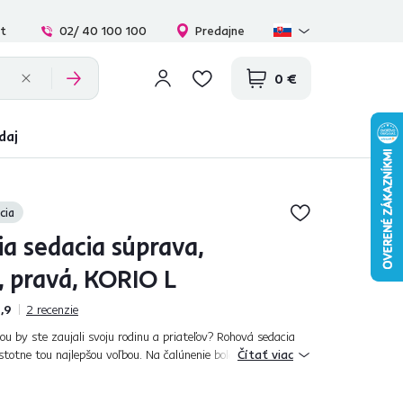
at
02/ 40 100 100
Predajne
0 €
daj
cia
a sedacia súprava,
, pravá, KORIO L
,9
2
recenzie
ou by ste zaujali svoju rodinu a priateľov? Rohová sedacia
totne tou najlepšou voľbou. Na čalúnenie bola použitá látka
Čítať viac
vedení svetlos...