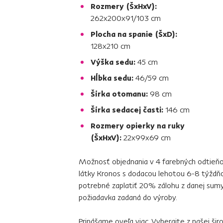
Rozmery (ŠxHxV):
262x200x91/103 cm
Plocha na spanie (ŠxD):
128x210 cm
Výška sedu:
45 cm
Hĺbka sedu:
46/59 cm
Šírka otomanu:
98 cm
Šírka sedacej časti:
146 cm
Rozmery opierky na ruky
(ŠxHxV):
22x99x69 cm
Možnosť objednania v 4 farebných odtieňoc
látky Kronos s dodacou lehotou 6-8 týždňov.
potrebné zaplatiť 20% zálohu z danej sumy
požiadavka zadaná do výroby.
Prinášame oveľa viac. Vyberajte z našej ši