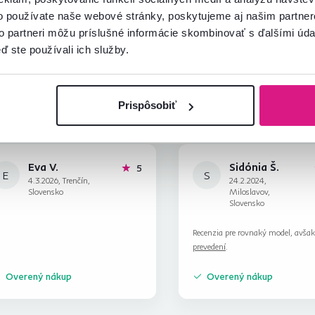
Spustiť chat
o používate naše webové stránky, poskytujeme aj našim partner
to partneri môžu príslušné informácie skombinovať s ďalšími údaj
ď ste používali ich služby.
Prispôsobiť
Eva V.
Sidónia Š.
hviezdičiek
5
E
S
4.3.2026, Trenčín,
24.2.2024,
Slovensko
Miloslavov,
Slovensko
Recenzia pre rovnaký model, avša
prevedení
.
Overený nákup
Overený nákup