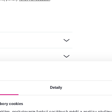
Detaily
mácie?
bory cookies
oradíme
eklám, poskytovanie funkcií sociálnych médií a analýzu návšte