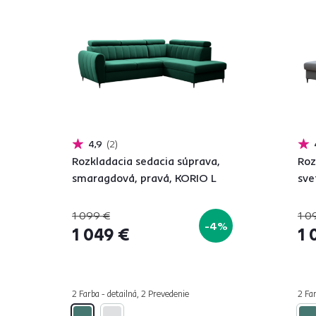
4,9
2
Rozkladacia sedacia súprava,
Roz
smaragdová, pravá, KORIO L
sve
1 099 €
1 0
-4%
1 049 €
1 
2 Farba - detailná, 2 Prevedenie
2 Far