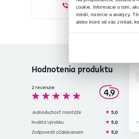
02/ 40 100 100
cookie. Informácie o tom, ak
médií, inzercie a analýzy. Tí
alebo ktoré od vás získali, ke
Hodnotenia produktu
2
recenzie
4,9
Jednoduchosť montáže
5,0
Kvalita výrobku
5,0
Zodpovedá očakávaniam
5,0