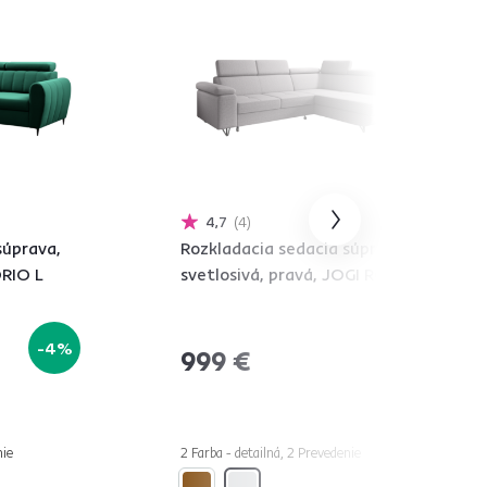
4,7
4
súprava,
Rozkladacia sedacia súprava,
ORIO L
svetlosivá, pravá, JOGI ROH
-4%
999 €
nie
2 Farba - detailná, 2 Prevedenie