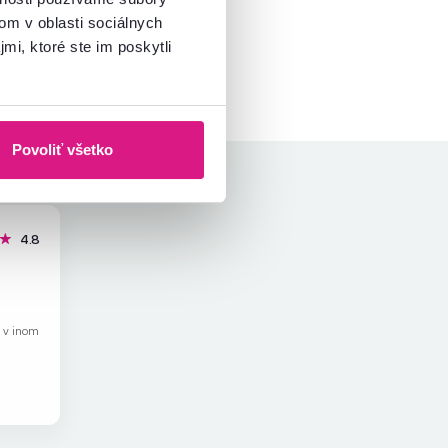
om v oblasti sociálnych
mi, ktoré ste im poskytli
Povoliť všetko
hviezdičky
4.8
k v inom