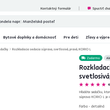
ecenzií
Kontaktný formulár
Spustiť ch
Bytové doplnky a domácnosť
Pre deti
Zľavy a výpre
dačky
Rozkladacia sedacia súprava, svetlosivá, pravá, KORIO L
Zadarmo
Ak
Rozkladaci
svetlosivá
4
Hľadáte sedačku, ktor
súprava KORIO L je is
Paros vo farebnom pre
Farba - detailná