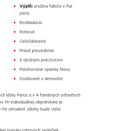
Výplň:
pružina falista + Pur
pena
Rozkladacia
Rohová
Celočalúnená
Pravé prevedenie
S úložným priestorom
Polohovacie opierky hlavy
Dodávané v demonte
h látky Paros a v 4 farebných odtieňoch
 Pri individuálnej objednávke je
. Po uhradení zálohy bude Vaša
rokej ponuky
rohových sedačiek
.