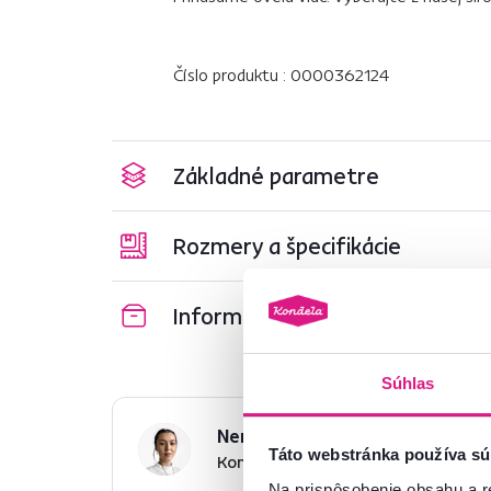
Číslo produktu : 0000362124
Základné parametre
Rozmery a špecifikácie
Informácie o balení
Súhlas
Nenašli ste požadované infor
Táto webstránka používa sú
Kontaktujte nás a my vám radi p
Na prispôsobenie obsahu a r