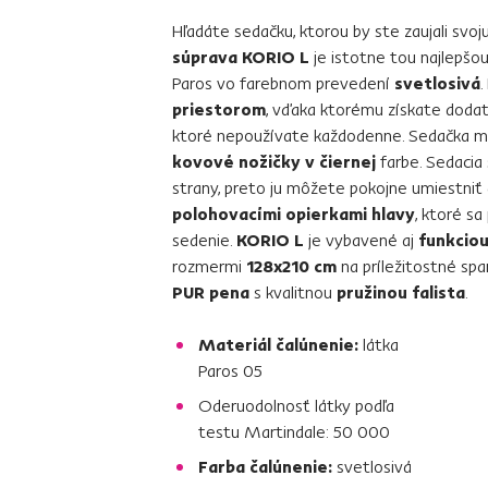
Hľadáte sedačku, ktorou by ste zaujali svoj
súprava KORIO L
je istotne tou najlepšou
Paros vo farebnom prevedení
svetlosivá
.
priestorom
, vďaka ktorému získate dodat
ktoré nepoužívate každodenne. Sedačka má
kovové nožičky v čiernej
farbe. Sedacia 
strany, preto ju môžete pokojne umiestniť 
polohovacími opierkami hlavy
, ktoré s
sedenie.
KORIO L
je vybavené aj
funkciou
rozmermi
128x210 cm
na príležitostné spa
PUR pena
s kvalitnou
pružinou falista
.
Materiál čalúnenie:
látka
Paros 05
Oderuodolnosť látky podľa
testu Martindale: 50 000
Farba čalúnenie:
svetlosivá