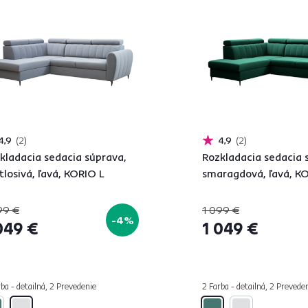
4,9
2
4,9
2
kladacia sedacia súprava,
Rozkladacia sedacia 
tlosivá, ľavá, KORIO L
smaragdová, ľavá, K
99 €
1 099 €
-4%
049 €
1 049 €
ba - detailná, 2 Prevedenie
2 Farba - detailná, 2 Prevede