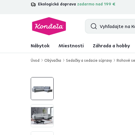
Ekologická doprava
zadarmo nad 199 €
4,7
31 285
overených produktových r
Nábytok
Miestnosti
Záhrada a hobby
Úvod
Obývačka
Sedačky a sedacie súpravy
Rohové se