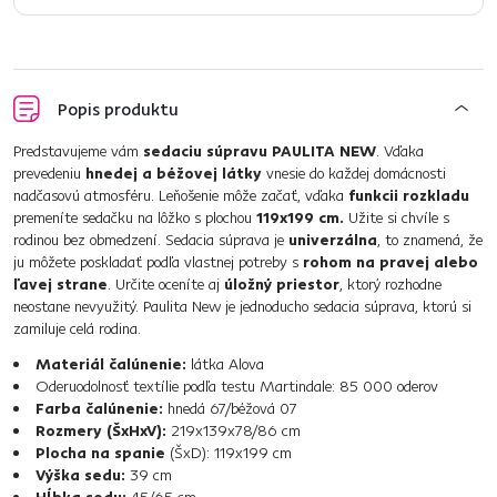
Popis produktu
Predstavujeme vám
sedaciu súpravu PAULITA NEW
. Vďaka
prevedeniu
hnedej a béžovej látky
vnesie do každej domácnosti
nadčasovú atmosféru. Leňošenie môže začať, vďaka
funkcii rozkladu
premeníte sedačku na lôžko s plochou
119x199 cm.
Užite si chvíle s
rodinou bez obmedzení. Sedacia súprava je
univerzálna
, to znamená, že
ju môžete poskladať podľa vlastnej potreby s
rohom na pravej alebo
ľavej strane
. Určite oceníte aj
úložný priestor
, ktorý rozhodne
neostane nevyužitý. Paulita New je jednoducho sedacia súprava, ktorú si
zamiluje celá rodina.
Materiál čalúnenie:
látka Alova
Oderuodolnosť textílie podľa testu Martindale: 85 000 oderov
Farba čalúnenie:
hnedá 67/béžová 07
Rozmery (ŠxHxV):
219x139x78/86 cm
Plocha na spanie
(ŠxD): 119x199 cm
Výška sedu:
39 cm