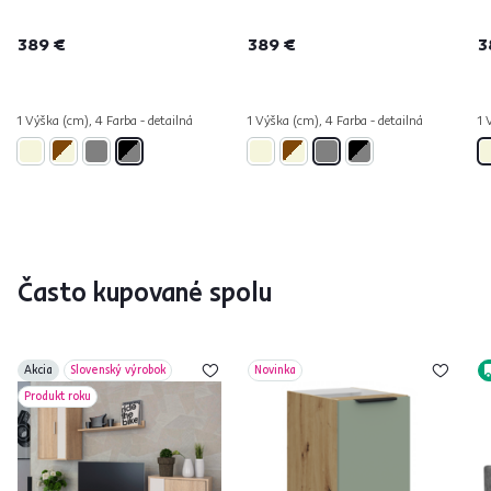
389 €
389 €
3
1 Výška (cm), 4 Farba - detailná
1 Výška (cm), 4 Farba - detailná
1 
Často kupované spolu
Akcia
Slovenský výrobok
Novinka
Produkt roku