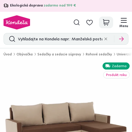
Ekologická doprava
zadarmo nad 199 €
4,7
31 333
overených produktových recenzií
Menu
Úvod
Obývačka
Sedačky a sedacie súpravy
Rohové sedačky
Univerzá
Zadarmo
Produkt roku