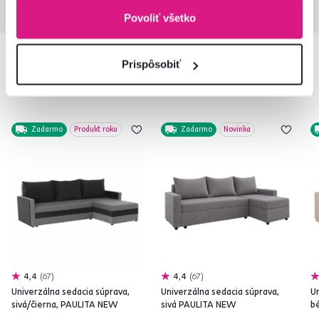
Povoliť všetko
Prispôsobiť
Podobné produkty
Zadarmo
Produkt roku
Zadarmo
Novinka
4,4
67
4,4
67
Univerzálna sedacia súprava,
Univerzálna sedacia súprava,
Un
sivá/čierna, PAULITA NEW
sivá PAULITA NEW
b