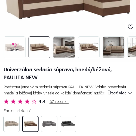
360°
Univerzálna sedacia súprava, hnedá/béžová,
PAULITA NEW
Predstavujeme vám sedaciu súpravu PAULITA NEW. Vďaka prevedeniu
hnedej a béžovej látky vnesie do každej domácnosti nadčasovú atmosféru.
Čítať viac
Leňošenie môže začať, vďaka funkcii rozkladu premeníte sedačku...
4,4
67
recenzií
Farba - detailná