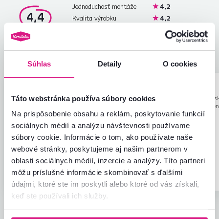
Jednoduchosť montáže
4,2
4,4
Kvalita výrobku
4,2
Zodpovedá očakávaniam
4,4
67
recenzií
Zabalenie výrobku
4,7
Pomer hodnoty a ceny
4,5
Súhlas
Detaily
O cookies
Vladimír B.
Renáta O.
hviezdičiek
5
V
R
Táto webstránka používa súbory cookies
19.9.2023, Stropkov,
17.8.2023, Bans
Slovensko
Bystrica, Slove
Na prispôsobenie obsahu a reklám, poskytovanie funkcií
Ok
Spokojní 🥰🥰🥰🥰
sociálnych médií a analýzu návštevnosti používame
súbory cookie. Informácie o tom, ako používate naše
webové stránky, poskytujeme aj našim partnerom v
oblasti sociálnych médií, inzercie a analýzy. Títo partneri
Overený
Užitočné
Overený
môžu príslušné informácie skombinovať s ďalšími
nákup
(4x)
nákup
údajmi, ktoré ste im poskytli alebo ktoré od vás získali,
keď ste používali ich služby.
Všetky recenzie