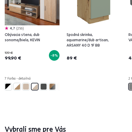
4,7
256
Obývacia stena, dub
Spodná skrinka,
Ro
sonoma/biela, KEVIN
aquamarine/dub artisan,
V
ARSANY 40 D 1F BB
109 €
-8%
99,90 €
89 €
4
7 Farba - detailná
2 
Vybrali sme pre Vás