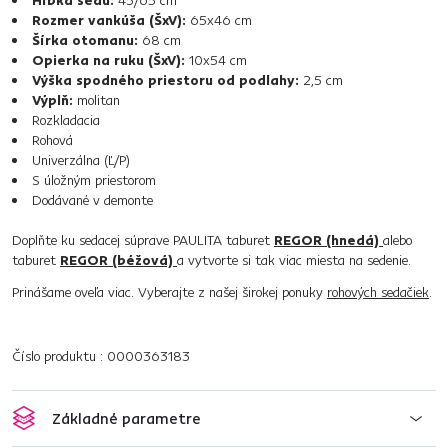
Hĺbka sedu:
45/65 cm
Rozmer vankúša (ŠxV):
65x46 cm
Šírka otomanu:
68 cm
Opierka na ruku (ŠxV):
10x54 cm
Výška spodného priestoru od podlahy:
2,5 cm
Výplň:
molitan
Rozkladacia
Rohová
Univerzálna (Ľ/P)
S úložným priestorom
Dodávané v demonte
Doplňte ku sedacej súprave PAULITA taburet
REGOR (hnedá)
alebo
taburet
REGOR (béžová)
a vytvorte si tak viac miesta na sedenie.
Prinášame oveľa viac. Vyberajte z našej širokej ponuky
rohových sedačiek
.
Číslo produktu : 0000363183
Základné parametre