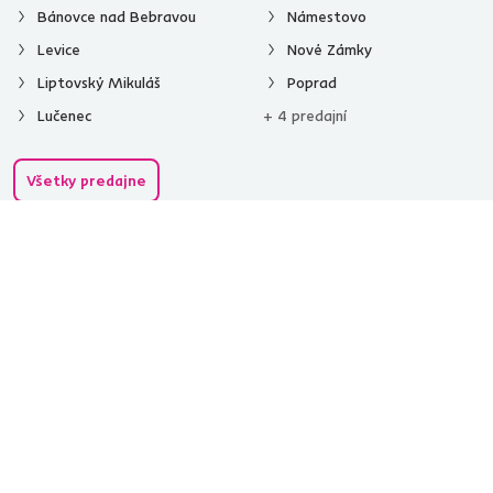
Bánovce nad Bebravou
Námestovo
Levice
Nové Zámky
Liptovský Mikuláš
Poprad
Lučenec
+ 4 predajní
Všetky predajne
Spustiť chat
02/ 40 100 100
[email protected]