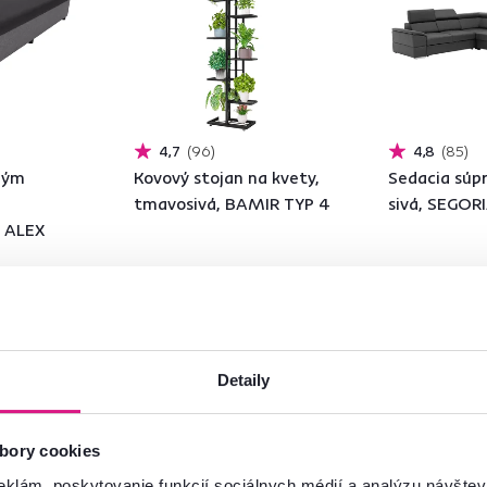
4,7
96
4,8
85
ným
Kovový stojan na kvety,
Sedacia súpr
tmavosivá, BAMIR TYP 4
sivá, SEGOR
, ALEX
27 €
1 199 €
Detaily
 - detailná
3 Materiál, 11 Fa
bory cookies
eklám, poskytovanie funkcií sociálnych médií a analýzu návšte