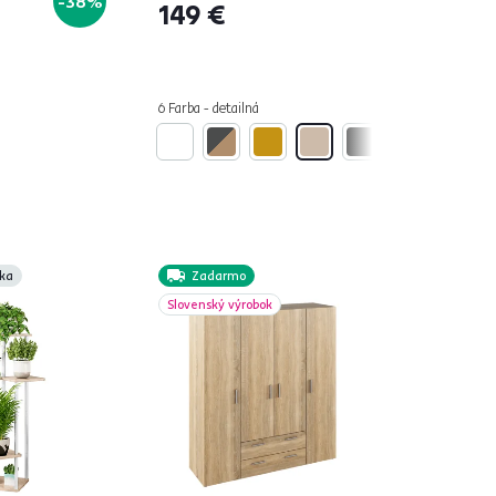
-38%
149 €
6 Farba - detailná
ka
Zadarmo
Slovenský výrobok