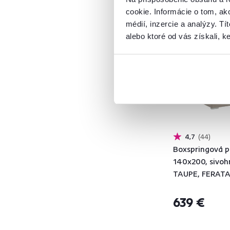
FERATA
2
cookie. Informácie o tom, ak
KAMINO
4
médií, inzercie a analýzy. Tí
Zadarmo
KEVIN
5
alebo ktoré od vás získali, ke
Produkt roku
KORNY
1
NATALI
1
NOLAN
2
PAULITA NEW
1
SEGORIA
1
Šírka (cm)
4,7
44
Boxspringová p
od
do
140x200, sivo
TAUPE, FERATA
KOMFORT
639 €
Hĺbka (cm)