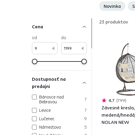
Novinka
S
23
produktov
Cena
od
do
€
€
Dostupnosť na
predajni
Bánovce nad
7
4,7
799
Bebravou
Závesné kreslo,
Levice
7
medená/hnedá
Lučenec
9
NOLAN NEW
Námestovo
5