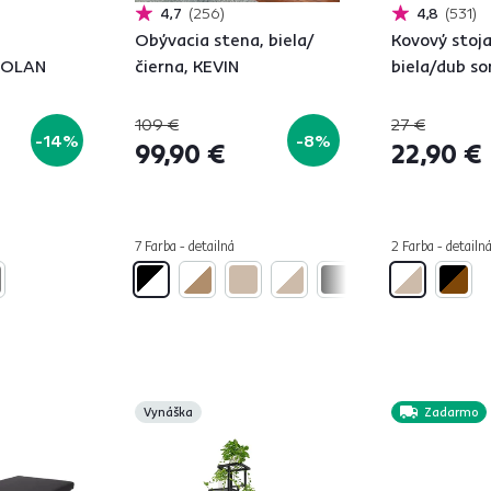
4,7
256
4,8
531
Obývacia stena, biela/
Kovový stoja
 NOLAN
čierna, KEVIN
biela/dub s
109 €
27 €
-14%
-8%
99,90 €
22,90 €
7 Farba - detailná
2 Farba - detailn
Vynáška
Zadarmo