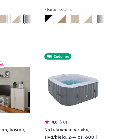
7 Farba - detailná
Zadarmo
bok
4,8
70
na, kašmír,
Nafukovacia vírivka,
sivá/biela, 2-4 os, 600 l,