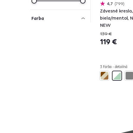
4,7
799
Závesné kreslo,
biela/mentol,
Farba
NEW
139 €
119 €
Čierna
2
Tyrkysová
1
Béžová
2
3 Farba - detailná
Biela
9
Sivá
7
Hnedá
13
Materiál
Savana
1