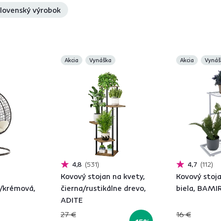
lovenský výrobok
Akcia
Vynáška
Akcia
Vynáš
4,8
531
4,7
112
Kovový stojan na kvety,
Kovový stoja
/krémová,
čierna/rustikálne drevo,
biela, BAMI
ADITE
27 €
16 €