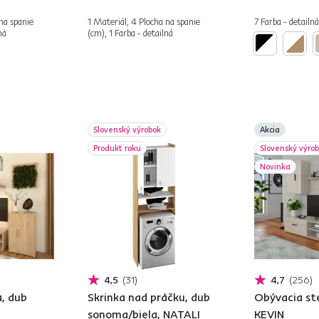
na spanie
1 Materiál, 4 Plocha na spanie
7 Farba - detailná
ná
(cm), 1 Farba - detailná
Slovenský výrobok
Akcia
Produkt roku
Slovenský výro
Novinka
4,5
31
4,7
256
, dub
Skrinka nad práčku, dub
Obývacia ste
sonoma/biela, NATALI
KEVIN