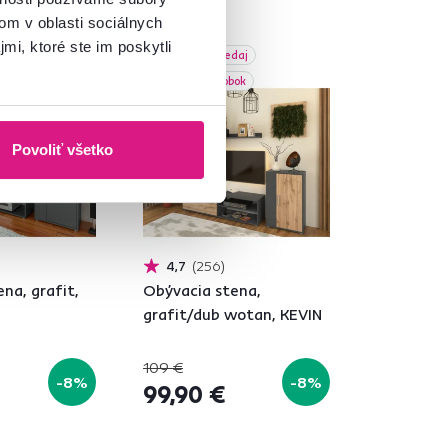
om v oblasti sociálnych
mi, ktoré ste im poskytli
Akcia
Výpredaj
bok
Slovenský výrobok
Povoliť všetko
4,7
256
na, grafit,
Obývacia stena,
grafit/dub wotan, KEVIN
109 €
-8%
-8%
99,90 €