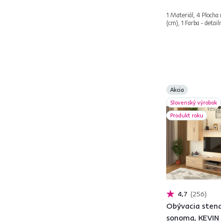
od
do
1 Materiál, 4 Plocha 
(cm), 1 Farba - detail
Výška (cm)
Akcia
od
do
Slovenský výrobok
Produkt roku
Dodávané
S matracom
3
S roštom
2
4,7
256
Obývacia stena
So stojanom
2
sonoma, KEVIN