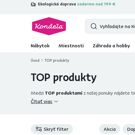
Ekologická doprava
zadarmo nad 199 €
4,7
31 285
overených produktových r
Nábytok
Miestnosti
Záhrada a hobby
Úvod
TOP produkty
TOP produkty
Medzi
TOP produktami
z našej ponuky nájdete ti
kategórií
nábytku do spálne
, do
obývačky
či detskej
Čítať viac
ktoré sa vyznačujú
TOP kvalitou
, prevedením a su
Skryť filter
Akcia
Dop