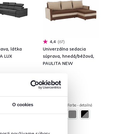
4,4
67
ava, látka
Univerzálna sedacia
IA LUX
súprava, hnedá/béžová,
PAULITA NEW
389 €
O cookies
rba - detailná
1 Výška (cm), 4 Farba - detailná
vnosti používame súbory