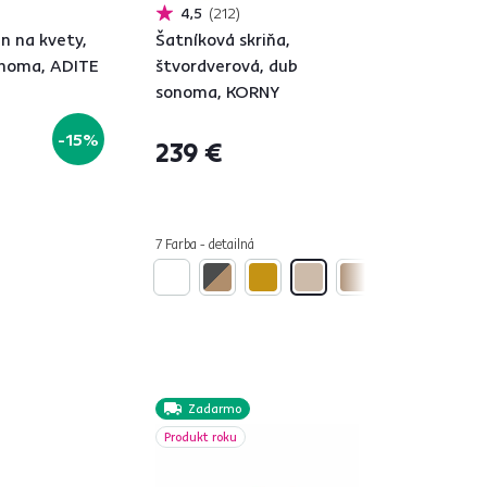
4,5
212
n na kvety,
Šatníková skriňa,
onoma, ADITE
štvordverová, dub
sonoma, KORNY
-15%
239 €
á
7 Farba - detailná
Zadarmo
Produkt roku