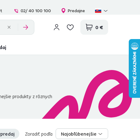
at
02/ 40 100 100
Predajne
0 €
daj
nejšie produkty z rôznych
irovať
výberom produktov,
 atmosféru vášho domova
.
predaj
Zoradiť podľa
Najobľúbenejšie
Najobľúbenejšie