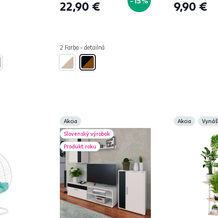
-15%
22,90 €
9,90 €
2 Farba - detailná
Akcia
Akcia
Vynáš
Slovenský výrobok
Produkt roku