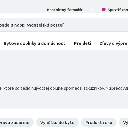
ecenzií
Kontaktný formulár
Spustiť ch
Bytové doplnky a domácnosť
Pre deti
Zľavy a výpre
e, ktoré sa tešia najväčšej obľube spomedzi zákazníkov. Najpredáva
 izby,
záhradného nábytku
a bytových doplnkov.
Nechajte sa inšp
per cenou. Doprajte si kúsky nábytku a doplnkov, ktoré
rozžiaria
rava zadarmo
Vynáška do bytu
Produkt roku
Vý