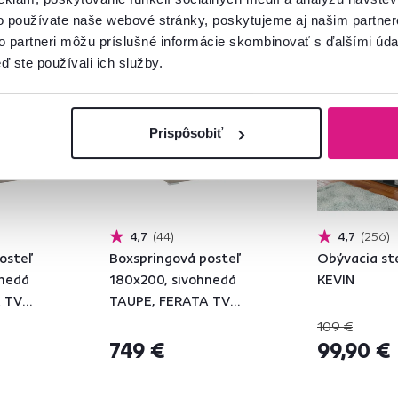
o používate naše webové stránky, poskytujeme aj našim partner
to partneri môžu príslušné informácie skombinovať s ďalšími údaj
Zadarmo
Akcia
ď ste používali ich služby.
Produkt roku
Slovenský výro
Produkt roku
Prispôsobiť
4,7
44
4,7
256
osteľ
Boxspringová posteľ
Obývacia ste
hnedá
180x200, sivohnedá
KEVIN
 TV
TAUPE, FERATA TV
KOMFORT
109 €
749 €
99,90 €