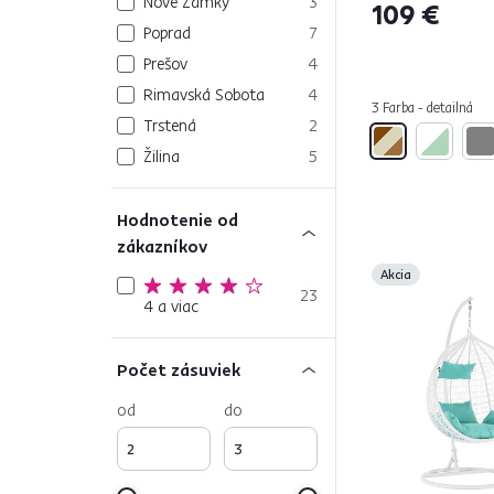
Nové Zámky
3
109 €
Poprad
7
Prešov
4
Rimavská Sobota
4
3 Farba - detailná
Trstená
2
Žilina
5
Hodnotenie od
zákazníkov
Akcia
23
4 a viac
Počet zásuviek
od
do