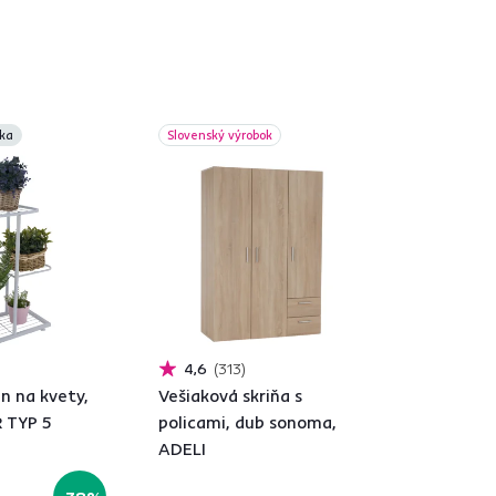
ka
Slovenský výrobok
4,6
313
n na kvety,
Vešiaková skriňa s
R TYP 5
policami, dub sonoma,
ADELI