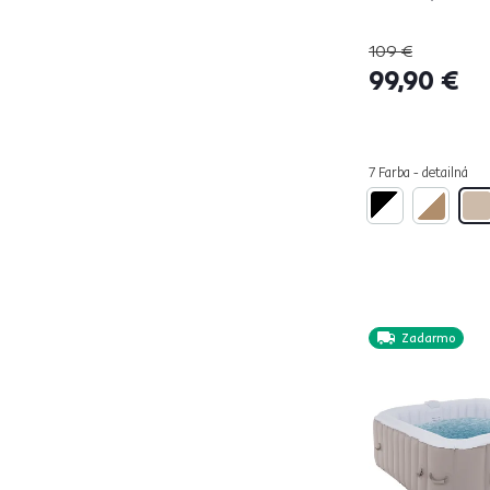
S vankúšmi
3
109 €
Vhodné do
99,90 €
Exteriéru aj interiéru
4
Funkcie
7 Farba - detailná
Rozkladacia
2
Úložný priestor
5
Vlastnosti
Zadarmo
Na nožičkách
1
Otvorené
1
S opierkou hlavy
1