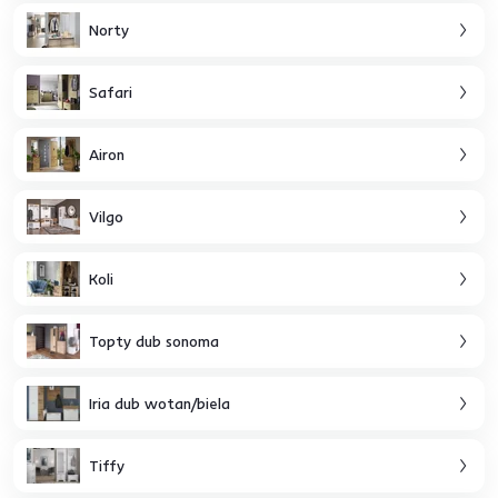
Norty
Safari
Airon
Vilgo
Koli
Topty dub sonoma
Iria dub wotan/biela
Tiffy