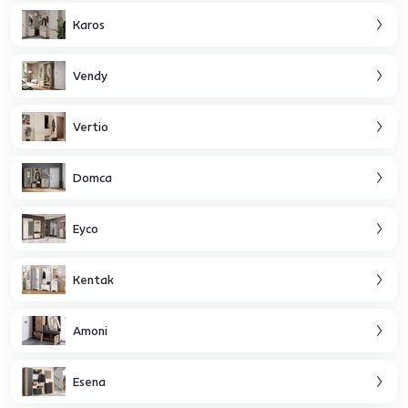
Karos
Vendy
Vertio
Domca
Eyco
Kentak
Amoni
Esena