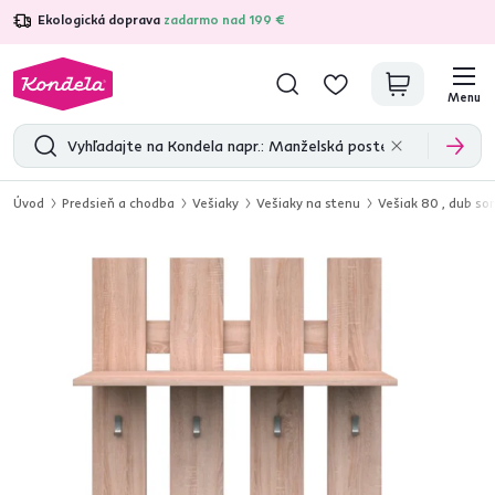
Ekologická doprava
zadarmo nad 199 €
4,7
31 157
overených produktových recenzií
Menu
Úvod
Predsieň a chodba
Vešiaky
Vešiaky na stenu
Vešiak 80 , dub s