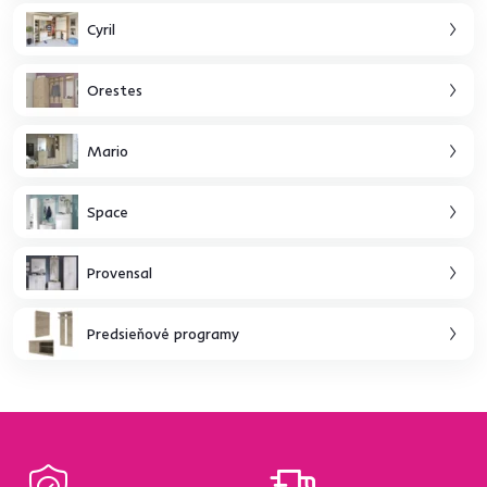
Cyril
Orestes
Mario
Space
Provensal
Predsieňové programy