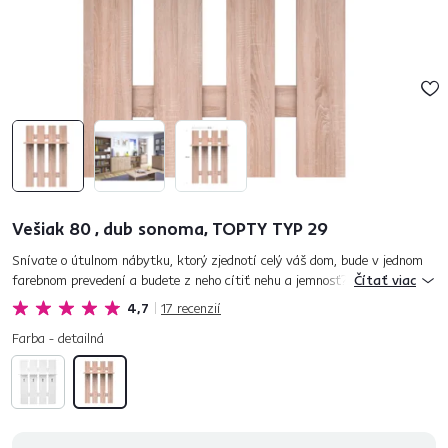
Vešiak 80 , dub sonoma, TOPTY TYP 29
Snívate o útulnom nábytku, ktorý zjednotí celý váš dom, bude v jednom
farebnom prevedení a budete z neho cítiť nehu a jemnosť? Takéto
Čítať viac
sektorové zostavy stále existujú. Ako napríklad TOPTY, z ktoré...
4,7
17
recenzií
Farba - detailná