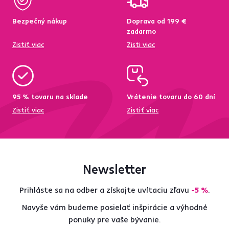
Bezpečný nákup
Doprava od 199 €
zadarmo
Zistiť viac
Zisti viac
95 % tovaru na sklade
Vrátenie tovaru do 60 dní
Zistiť viac
Zistiť viac
Newsletter
Prihláste sa na odber a získajte uvítaciu zľavu
-5 %
.
Navyše vám budeme posielať inšpirácie a výhodné
ponuky pre vaše bývanie.