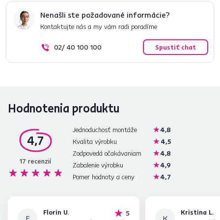
Nenašli ste požadované informácie?
Kontaktujte nás a my vám radi poradíme
02/ 40 100 100
Spustiť chat
Hodnotenia produktu
Jednoduchosť montáže
4,8
4,7
Kvalita výrobku
4,5
Zodpovedá očakávaniam
4,8
17
recenzií
Zabalenie výrobku
4,9
Pomer hodnoty a ceny
4,7
Florin U.
Kristina L.
hviezdičiek
5
F
K