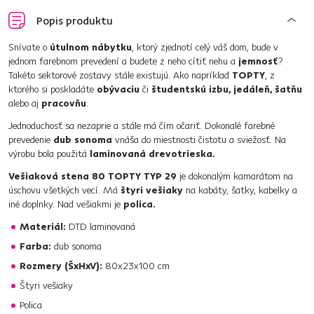
Popis produktu
Snívate o
útulnom nábytku
, ktorý zjednotí celý váš dom, bude v
jednom farebnom prevedení a budete z neho cítiť nehu a
jemnosť
?
Takéto sektorové zostavy stále existujú. Ako napríklad
TOPTY
, z
ktorého si poskladáte
obývaciu
či
študentskú izbu, jedáleň, šatňu
alebo aj
pracovňu
.
Jednoduchosť sa nezaprie a stále má čím očariť. Dokonalé farebné
prevedenie
dub sonoma
vnáša do miestnosti čistotu a sviežosť. Na
výrobu bola použitá
laminovaná drevotrieska.
Vešiaková stena 80 TOPTY TYP 29
je dokonalým kamarátom na
úschovu všetkých vecí. Má
štyri vešiaky
na kabáty, šatky, kabelky a
iné doplnky. Nad vešiakmi je
polica.
Materiál:
DTD laminovaná
Farba:
dub sonoma
Rozmery (ŠxHxV):
80x23x100 cm
Štyri vešiaky
Polica