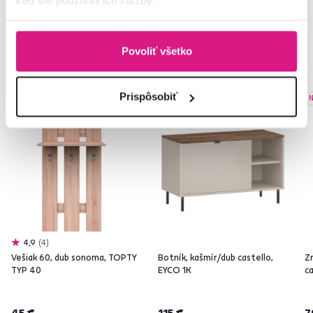
keď ste používali ich služby.
Často kupované spolu
Povoliť všetko
Prispôsobiť
Novinka
N
4,9
4
Vešiak 60, dub sonoma, TOPTY
Botník, kašmír/dub castello,
Z
TYP 40
EYCO 1K
c
45 €
115 €
7