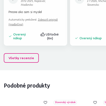
20.12.2025, Kaposvár,
2.7.2026, Micha
Maďarsko
Slovensko
Presne ako som si myslel
Automaticky preložené.
Zobraziť originál
(maďarčina)
Overený
Užitočné
nákup
(6x)
Overený nákup
Všetky recenzie
Podobné produkty
Slovenský výrobok
S