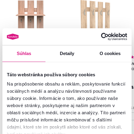
Súhlas
Detaily
O cookies
4,9
4
4,6
30
Vešiak 60, dub sonoma, TOPTY
Vešiaková stena, dub sonoma,
Ve
TYP 40
KORADO NEW KV11
K
Táto webstránka používa súbory cookies
Na prispôsobenie obsahu a reklám, poskytovanie funkcií
45 €
45 €
4
sociálnych médií a analýzu návštevnosti používame
súbory cookie. Informácie o tom, ako používate naše
webové stránky, poskytujeme aj našim partnerom v
2 Farba - detailná
5 Farba - detailná
5 
oblasti sociálnych médií, inzercie a analýzy. Títo partneri
môžu príslušné informácie skombinovať s ďalšími
údajmi, ktoré ste im poskytli alebo ktoré od vás získali,