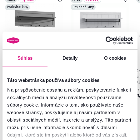
Posledné kusy
Posledné kusy
Súhlas
Detaily
O cookies
5,0
2
5,0
2
Vešiak WP, sivá, PROVANCE
Vešiak WP, sosna andersen,
Sa
PROVANCE
b
Táto webstránka používa súbory cookies
K
Na prispôsobenie obsahu a reklám, poskytovanie funkcií
119 €
119 €
17
-25%
-25%
89 €
89 €
9
sociálnych médií a analýzu návštevnosti používame
súbory cookie. Informácie o tom, ako používate naše
webové stránky, poskytujeme aj našim partnerom v
3 Farba - detailná
3 Farba - detailná
oblasti sociálnych médií, inzercie a analýzy. Títo partneri
môžu príslušné informácie skombinovať s ďalšími
údajmi, ktoré ste im poskytli alebo ktoré od vás získali,