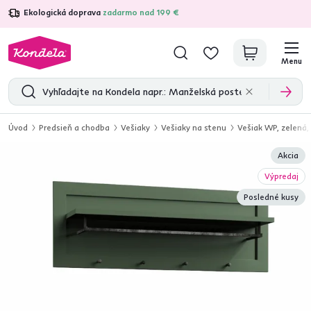
Ekologická doprava
zadarmo nad 199 €
4,7
31 333
overených produktových recenzií
Menu
Úvod
Predsieň a chodba
Vešiaky
Vešiaky na stenu
Vešiak WP, zelená
Akcia
Výpredaj
Posledné kusy