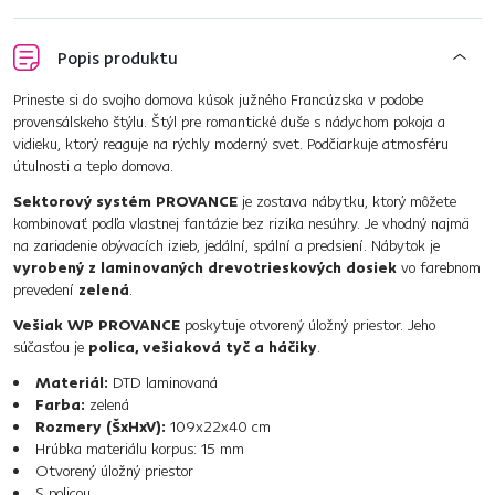
Popis produktu
Prineste si do svojho domova kúsok južného Francúzska v podobe
provensálskeho štýlu. Štýl pre romantické duše s nádychom pokoja a
vidieku, ktorý reaguje na rýchly moderný svet. Podčiarkuje atmosféru
útulnosti a teplo domova.
Sektorový systém PROVANCE
je zostava nábytku, ktorý môžete
kombinovať podľa vlastnej fantázie bez rizika nesúhry. Je vhodný najmä
na zariadenie obývacích izieb, jedální, spální a predsiení. Nábytok je
vyrobený z laminovaných drevotrieskových dosiek
vo farebnom
prevedení
zelená
.
Vešiak WP PROVANCE
poskytuje otvorený úložný priestor. Jeho
súčasťou je
polica, vešiaková tyč a háčiky
.
Materiál:
DTD laminovaná
Farba:
zelená
Rozmery (ŠxHxV):
109x22x40 cm
Hrúbka materiálu korpus: 15 mm
Otvorený úložný priestor
S policou