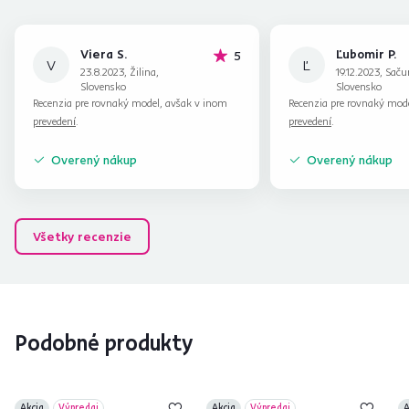
Viera S.
Ľubomir P.
hviezdičiek
5
V
Ľ
23.8.2023, Žilina,
19.12.2023, Saču
Slovensko
Slovensko
Recenzia pre rovnaký model, avšak v inom
Recenzia pre rovnaký mod
prevedení
.
prevedení
.
Overený nákup
Overený nákup
Všetky recenzie
Podobné produkty
Akcia
Výpredaj
Akcia
Výpredaj
A