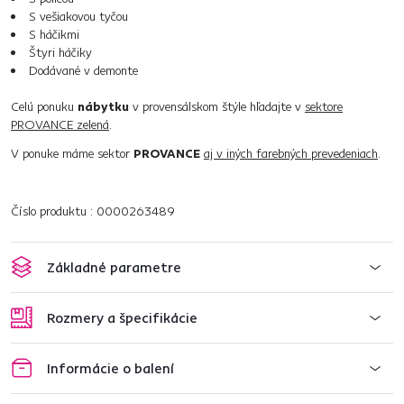
S vešiakovou tyčou
S háčikmi
Štyri háčiky
Dodávané v demonte
Celú ponuku
nábytku
v provensálskom štýle hľadajte v
sektore
PROVANCE zelená
.
V ponuke máme sektor
PROVANCE
aj v iných farebných prevedeniach
.
Číslo produktu : 0000263489
Základné parametre
Rozmery a špecifikácie
Informácie o balení