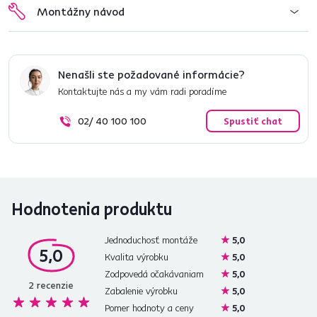
Montážny návod
Nenašli ste požadované informácie?
Kontaktujte nás a my vám radi poradíme
02/ 40 100 100
Spustiť chat
Hodnotenia produktu
Jednoduchosť montáže
5,0
5,0
Kvalita výrobku
5,0
Zodpovedá očakávaniam
5,0
2
recenzie
Zabalenie výrobku
5,0
Pomer hodnoty a ceny
5,0