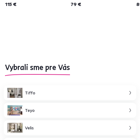
115 €
79 €
8
Vybrali sme pre Vás
Tiffo
Teyo
Velis