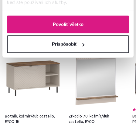
keď ste používali ich služby.
Často kupované spolu
Povoliť všetko
Prispôsobiť
Novinka
Novinka
Botník, kašmír/dub castello,
Zrkadlo 70, kašmír/dub
Bo
EYCO 1K
castello, EYCO
P