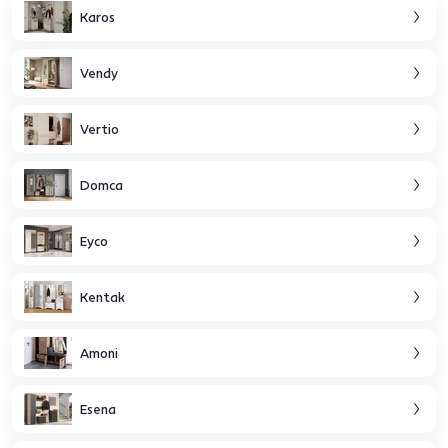
Karos
Vendy
Vertio
Domca
Eyco
Kentak
Amoni
Esena