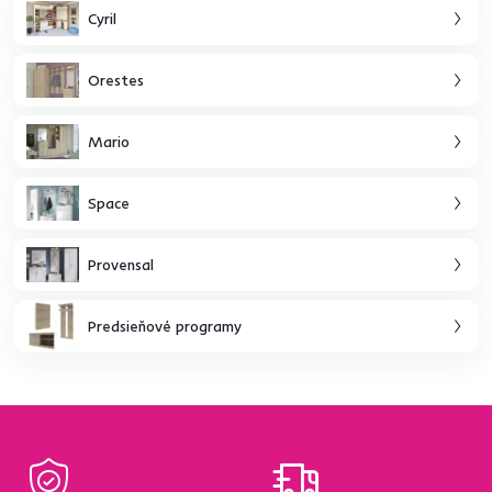
Cyril
Orestes
Mario
Space
Provensal
Predsieňové programy