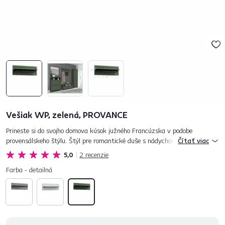
Vešiak WP, zelená, PROVANCE
Prineste si do svojho domova kúsok južného Francúzska v podobe
provensálskeho štýlu. Štýl pre romantické duše s nádychom pokoja a
Čítať viac
vidieku, ktorý reaguje na rýchly moderný svet. Podčiarkuje atmosféru ú...
5,0
2
recenzie
Farba - detailná