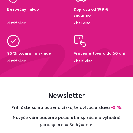
Bezpečný nákup
Doprava od 199 €
zadarmo
Zistiť viac
Zisti viac
95 % tovaru na sklade
Vrátenie tovaru do 60 dní
Zistiť viac
Zistiť viac
Newsletter
Prihláste sa na odber a získajte uvítaciu zľavu
-5 %
.
Navyše vám budeme posielať inšpirácie a výhodné
ponuky pre vaše bývanie.