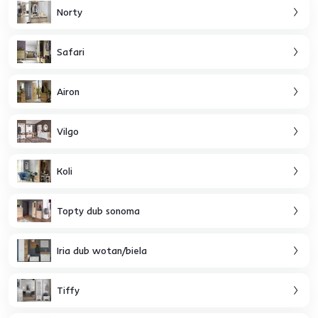
Norty
Safari
Airon
Vilgo
Koli
Topty dub sonoma
Iria dub wotan/biela
Tiffy