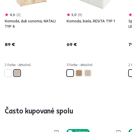
4,6
2
5,0
9
Komoda, dub sonoma, NATALI
Komoda, biela, RESITA TYP 1
Sp
TYP 4
L
89 €
69 €
7
2 Farba - detailná
3 Farba - detailná
2 
Často kupované spolu
Zadarmo