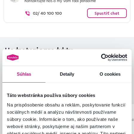
Kontaktujte nás a my vám radi poradíme
02/ 40 100 100
Spustiť chat
Hodnotenia produktu
Jednoduchosť montáže
4,5
4,6
Kvalita výrobku
4,5
Súhlas
Detaily
O cookies
Zodpovedá očakávaniam
4,5
2
recenzie
Zabalenie výrobku
5,0
Pomer hodnoty a ceny
4,5
Táto webstránka používa súbory cookies
Na prispôsobenie obsahu a reklám, poskytovanie funkcií
sociálnych médií a analýzu návštevnosti používame
Mária R.
László F.
hviezdičky
4.2
M
L
súbory cookie. Informácie o tom, ako používate naše
28.11.2023, Kluknava,
21.7.2023, Pálhá
Slovensko
Maďarsko
webové stránky, poskytujeme aj našim partnerom v
oblasti sociálnych médií, inzercie a analýzy. Títo partneri