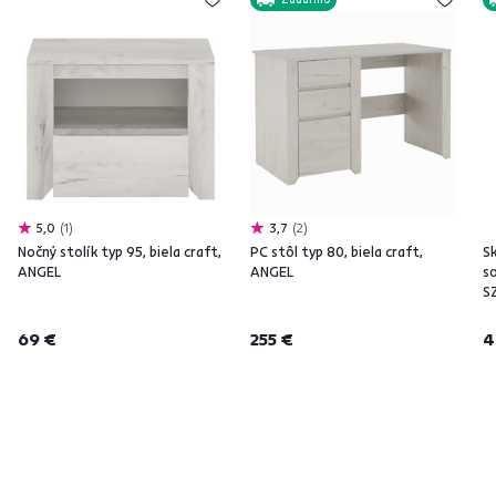
5,0
1
3,7
2
Nočný stolík typ 95, biela craft,
PC stôl typ 80, biela craft,
Sk
ANGEL
ANGEL
s
S
69 €
255 €
4