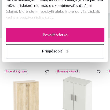
Overený nákup
Overený nákup
môžu príslušné informácie skombinovať s ďalšími
údajmi, ktoré ste im poskytli alebo ktoré od vás získali,
keď ste používali ich služby.
Všetky recenzie
Povoliť všetko
Prispôsobiť
Podobné produkty
Slovenský výrobok
Slovenský výrobok
S