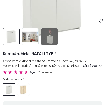
Komoda, biela, NATALI TYP 4
Chýba vám v kúpeľni miesto na uschovanie uterákov, osušiek či
hygienických potrieb? Hľadáte ten správny úložný priestor? Komoda
Čítať viac
NATALI TYP 4 je ideálnym riešením pre odkladanie akýchkoľvek
4,6
2
recenzie
predmetov...
Farba - detailná