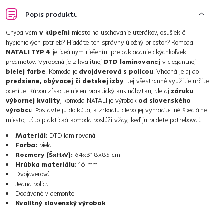
Popis produktu
Chýba vám
v kúpeľni
miesto na uschovanie uterákov, osušiek či
hygienických potrieb? Hľadáte ten správny úložný priestor? Komoda
NATALI TYP 4
je ideálnym riešením pre odkladanie akýchkoľvek
predmetov. Vyrobená je z kvalitnej
DTD laminovanej
v elegantnej
bielej farbe
. Komoda je
dvojdverová s policou
. Vhodná je aj do
predsiene, obývacej či detskej izby
. Jej všestranné využitie určite
oceníte. Kúpou získate nielen praktický kus nábytku, ale aj
záruku
výbornej kvality
, komoda NATALI je výrobok
od slovenského
výrobcu
. Postavte ju do kúta, k zrkadlu alebo jej vyhraďte iné špeciálne
miesto, táto praktická komoda poslúži vždy, keď ju budete potrebovať.
Materiál:
DTD laminovaná
Farba:
biela
Rozmery (ŠxHxV):
64x31,8x85 cm
Hrúbka materiálu:
16 mm
Dvojdverová
Jedna polica
Dodávané v demonte
Kvalitný slovenský výrobok
.