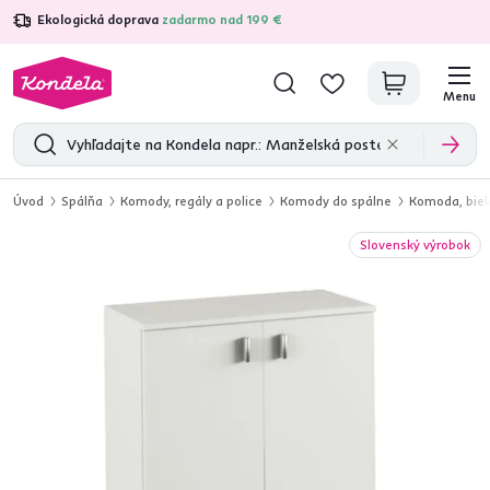
Ekologická doprava
zadarmo nad 199 €
4,7
31 211
overených produktových recenzií
Menu
Úvod
Spálňa
Komody, regály a police
Komody do spálne
Komoda, biel
Slovenský výrobok