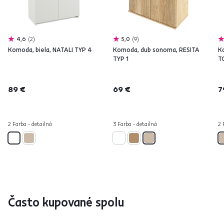
4,6
2
5,0
9
Komoda, biela, NATALI TYP 4
Komoda, dub sonoma, RESITA
K
TYP 1
T
89 €
69 €
7
2 Farba - detailná
3 Farba - detailná
2 
Často kupované spolu