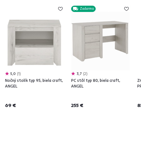
Zadarmo
5,0
1
3,7
2
Nočný stolík typ 95, biela craft,
PC stôl typ 80, biela craft,
Zr
ANGEL
ANGEL
P
69 €
255 €
8