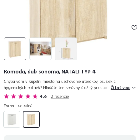
Komoda, dub sonoma, NATALI TYP 4
Chýba vám v kúpeľni miesto na uschovanie uterákov, osušiek či
hygienických potrieb? Hľadáte ten správny úložný priestor? Komoda
Čítať viac
NATALI TYP 4 je ideálnym riešením pre odkladanie akýchkoľvek
4,6
2
recenzie
predmetov...
Farba - detailná