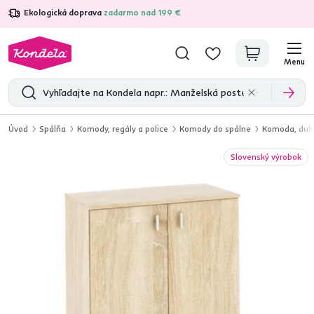
Ekologická doprava
zadarmo nad 199 €
4,7
31 211
overených produktových recenzií
Menu
Úvod
Spálňa
Komody, regály a police
Komody do spálne
Komoda, dub
Slovenský výrobok