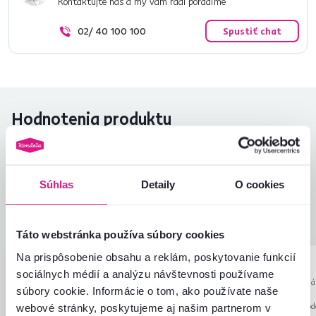
Kontaktujte nás a my vám radi poradíme
02/ 40 100 100
Spustiť chat
Hodnotenia produktu
Jednoduchosť montáže
4,5
4,6
Kvalita výrobku
4,5
Zodpovedá očakávaniam
4,5
Súhlas
Detaily
O cookies
2
recenzie
Zabalenie výrobku
5,0
Pomer hodnoty a ceny
4,5
Táto webstránka používa súbory cookies
Na prispôsobenie obsahu a reklám, poskytovanie funkcií
Mária R.
László F.
hviezdičky
4.2
sociálnych médií a analýzu návštevnosti používame
M
L
28.11.2023, Kluknava,
21.7.2023, Pálhá
súbory cookie. Informácie o tom, ako používate naše
Slovensko
Maďarsko
Recenzia pre rovnaký model, avšak v inom
Recenzia pre rovnaký mod
webové stránky, poskytujeme aj našim partnerom v