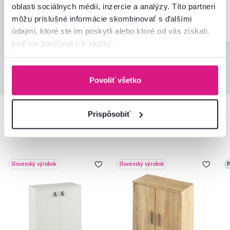
prevedení
.
prevedení
.
oblasti sociálnych médií, inzercie a analýzy. Títo partneri
môžu príslušné informácie skombinovať s ďalšími
Overený nákup
Overený nákup
údajmi, ktoré ste im poskytli alebo ktoré od vás získali,
keď ste používali ich služby.
Všetky recenzie
Povoliť všetko
Prispôsobiť
Podobné produkty
Slovenský výrobok
Slovenský výrobok
P