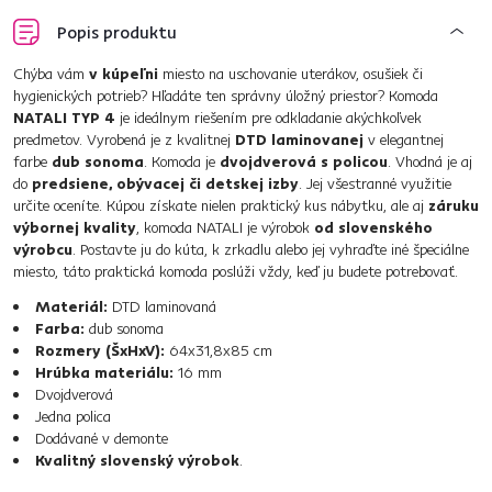
Popis produktu
Chýba vám
v kúpeľni
miesto na uschovanie uterákov, osušiek či
hygienických potrieb? Hľadáte ten správny úložný priestor? Komoda
NATALI TYP 4
je ideálnym riešením pre odkladanie akýchkoľvek
predmetov. Vyrobená je z kvalitnej
DTD laminovanej
v elegantnej
farbe
dub sonoma
. Komoda je
dvojdverová s policou
. Vhodná je aj
do
predsiene, obývacej či detskej izby
. Jej všestranné využitie
určite oceníte. Kúpou získate nielen praktický kus nábytku, ale aj
záruku
výbornej kvality
, komoda NATALI je výrobok
od slovenského
výrobcu
. Postavte ju do kúta, k zrkadlu alebo jej vyhraďte iné špeciálne
miesto, táto praktická komoda poslúži vždy, keď ju budete potrebovať.
Materiál:
DTD laminovaná
Farba:
dub sonoma
Rozmery (ŠxHxV):
64x31,8x85 cm
Hrúbka materiálu:
16 mm
Dvojdverová
Jedna polica
Dodávané v demonte
Kvalitný slovenský výrobok
.