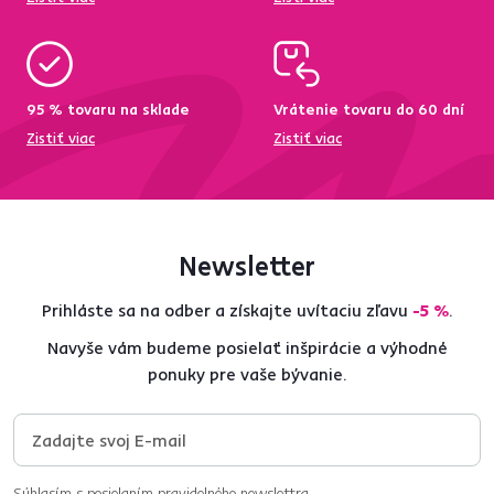
95 % tovaru na sklade
Vrátenie tovaru do 60 dní
Zistiť viac
Zistiť viac
Newsletter
Prihláste sa na odber a získajte uvítaciu zľavu
-5 %
.
Navyše vám budeme posielať inšpirácie a výhodné
ponuky pre vaše bývanie.
Súhlasím s posielaním pravidelného newslettra