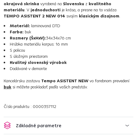
okrajová skrinka
vyrobená na
Slovensku
z
kvalitného
materiálu
. V
jednoduchosti
je krása, a presne na to vsádza
TEMPO ASISTENT 2 NEW 014
svojím
klasickým dizajnom
.
Materiál:
laminovaná DTD
Farba:
buk
Rozmery (ŠxHxV):
34x34x76 cm
Hrúbka materiálu korpus: 16 mm
S policou
S úložným priestorom
Kvalitný slovenský výrobok
Dodávané v demonte
Kancelársku zostavu
Tempo ASISTENT NEW
vo farebnom prevedení
buk
si môžete poskladať podľa vašich predstáv.
Číslo produktu : 0000357112
Základné parametre