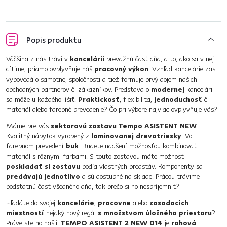
Popis produktu
Väčšina z nás trávi v
kancelárii
prevažnú časť dňa, a to, ako sa v nej
cítime, priamo ovplyvňuje náš
pracovný výkon
. Vzhľad kancelárie zas
vypovedá o samotnej spoločnosti a tiež formuje prvý dojem našich
obchodných partnerov či zákazníkov. Predstava o
modernej
kancelárii
sa môže u každého líšiť.
Praktickosť
, flexibilita,
jednoduchosť
či
materiál alebo farebné prevedenie? Čo pri výbere najviac ovplyvňuje vás?
Máme pre vás
sektorovú zostavu Tempo ASISTENT NEW
.
Kvalitný nábytok vyrobený z
laminovanej drevotriesky
. Vo
farebnom prevedení
buk
. Budete nadšení možnosťou kombinovať
materiál s rôznymi farbami. S touto zostavou máte možnosť
poskladať si zostavu
podľa vlastných predstáv. Komponenty sa
predávajú jednotlivo
a sú dostupné na sklade. Prácou trávime
podstatnú časť všedného dňa, tak prečo si ho nespríjemniť?
Hľadáte do svojej
kancelárie
,
pracovne
alebo
zasadacích
miestností
nejaký nový regál
s množstvom úložného priestoru
?
Práve ste ho našli.
TEMPO ASISTENT 2 NEW 014
je
rohová