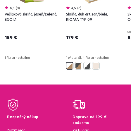
4,5
8
4,5
2
Vešiaková skriňa, jaseň/zelená,
Skriňa, dub artisan/biela,
Sk
EGO L1
RIOMA TYP 09
O
16
189 €
179 €
8
1 Farba - detailná
1 Materiál, 4 Farba - detailná
Bezpečný nákup
Doprava od 199 €
zadarmo
Zistiť viac
Zisti viac