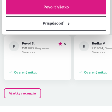
Jednoduchosť montáže
5,0
5,0
Povoliť všetko
Kvalita výrobku
5,0
Zodpovedá očakávaniam
5,0
3
recenzie
Zabalenie výrobku
5,0
Prispôsobiť
Pomer hodnoty a ceny
5,0
Pavol S.
Radka V.
hviezdičiek
5
P
R
15.11.2025, Gregorovce,
7.10.2024, Brav
Slovensko
Slovensko
Overený nákup
Overený nákup
Všetky recenzie