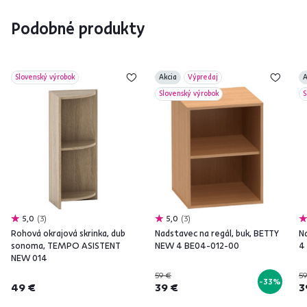
Podobné produkty
Slovenský výrobok
Akcia
Výpredaj
A
Slovenský výrobok
S
5,0
3
5,0
3
Rohová okrajová skrinka, dub
Nadstavec na regál, buk, BETTY
N
sonoma, TEMPO ASISTENT
NEW 4 BE04-012-00
4
NEW 014
59 €
59
-33%
49 €
39 €
3