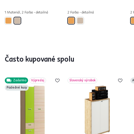
1 Materiál, 2 Farba - detailná
2 Farba - detailná
2 
Často kupované spolu
Zadarmo
Výpredaj
Slovenský výrobok
A
Posledné kusy