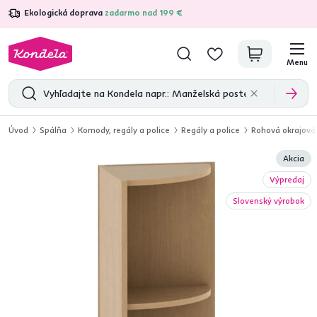
Ekologická doprava
zadarmo nad 199 €
4,7
31 157
overených produktových recenzií
Menu
Úvod
Spálňa
Komody, regály a police
Regály a police
Rohová okrajová
Akcia
Výpredaj
Slovenský výrobok