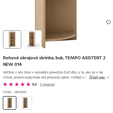
Rohová okrajová skrinka, buk, TEMPO ASISTENT 2
NEW 014
Väčšina z nás trávi v kancelárii prevažnú časť dňa, a to, ako sa v nej
cítime, priamo ovplyvňuje náš pracovný výkon. Vzhľad kancelárie zas
Čítať viac
vypovedá o samotnej spoločnosti a tiež formuje prvý dojem naš...
5,0
3
recenzie
Farba - detailná