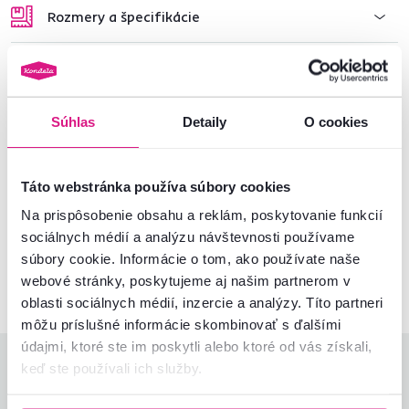
Rozmery a špecifikácie
Informácie o balení
Montážny návod
Súhlas
Detaily
O cookies
Táto webstránka používa súbory cookies
Nenašli ste požadované informácie?
Na prispôsobenie obsahu a reklám, poskytovanie funkcií
Kontaktujte nás a my vám radi poradíme
sociálnych médií a analýzu návštevnosti používame
súbory cookie. Informácie o tom, ako používate naše
02/ 40 100 100
Spustiť chat
webové stránky, poskytujeme aj našim partnerom v
oblasti sociálnych médií, inzercie a analýzy. Títo partneri
môžu príslušné informácie skombinovať s ďalšími
údajmi, ktoré ste im poskytli alebo ktoré od vás získali,
Hodnotenia produktu
keď ste používali ich služby.