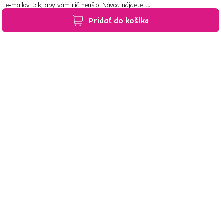
e‑mailov tak, aby vám nič neušlo.
Návod nájdete tu
.
Pridať do košíka
Predajne po celom Slovensku