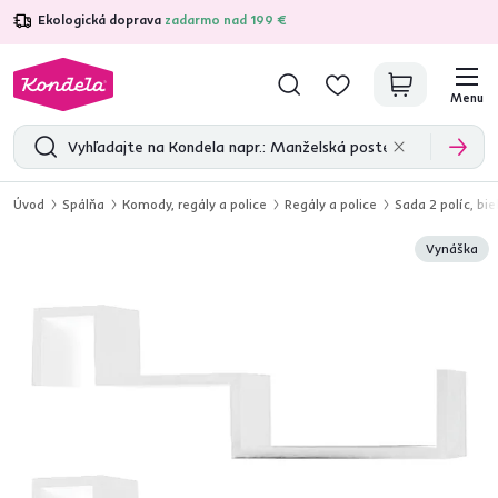
Ekologická doprava
zadarmo nad 199 €
4,7
31 285
overených produktových recenzií
Menu
Úvod
Spálňa
Komody, regály a police
Regály a police
Sada 2 políc, bie
Vynáška