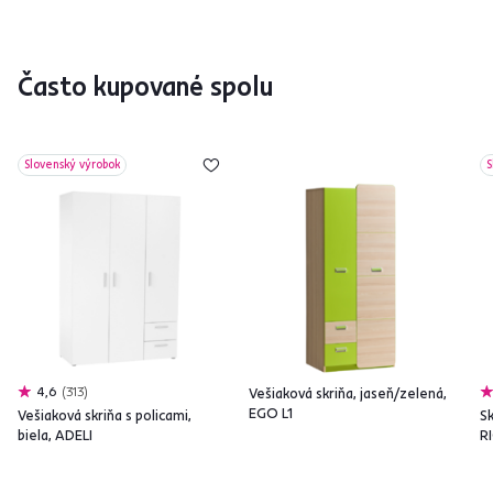
Často kupované spolu
Slovenský výrobok
S
4,6
313
Vešiaková skriňa, jaseň/zelená,
EGO L1
Vešiaková skriňa s policami,
Sk
biela, ADELI
R