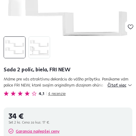
Sada 2 políc, biela, FRI NEW
Máme pre vás atraktívnu dekoráciu do vášho príbytku. Ponúkame vám
police FRI NEW, ktoré svojím originálnym dizajnom ohúria nejednu
Čítať viac
návštevu. Prevedenie je v jemnej bielej farbe. Vyrobené sú z MDF...
4,1
4
recenzie
34 €
Set 2 ks. Cena za kus:
17 €.
Garancia najlepšej ceny