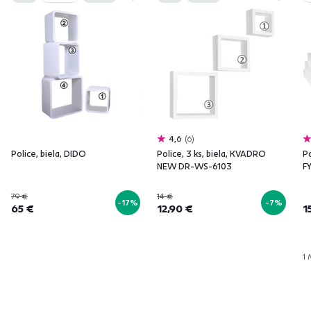
4,6
6
Police, biela, DIDO
Police, 3 ks, biela, KVADRO
Po
NEW DR-WS-6103
F
79 €
14 €
-17%
-7%
65 €
12,90 €
1
1 