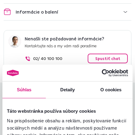
Informácie o balení
Nenašli ste požadované informácie?
Kontaktujte nás a my vám radi poradíme
02/ 40 100 100
Spustiť chat
Súhlas
Detaily
O cookies
Hodnotenia produktu
Jednoduchosť montáže
4,0
Táto webstránka používa súbory cookies
4,1
Kvalita výrobku
3,8
Na prispôsobenie obsahu a reklám, poskytovanie funkcií
Zodpovedá očakávaniam
4,0
sociálnych médií a analýzu návštevnosti používame
4
recenzie
Zabalenie výrobku
5,0
súbory cookie. Informácie o tom, ako používate naše