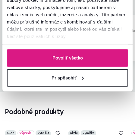
Pomer hodnoty a ceny
3,8
webové stránky, poskytujeme aj našim partnerom v
oblasti sociálnych médií, inzercie a analýzy. Títo partneri
môžu príslušné informácie skombinovať s ďalšími
Lenka L.
Anna M.
hviezdičiek
5
L
A
údajmi, ktoré ste im poskytli alebo ktoré od vás získali,
11.9.2024, Vieska nad
20.4.2023, Kolb
Žitavou, Slovensko
Slovensko
keď ste používali ich služby.
Overený nákup
Overený nákup
Povoliť všetko
Všetky recenzie
Prispôsobiť
Podobné produkty
Akcia
Výpredaj
Vynáška
Akcia
Vynáška
V