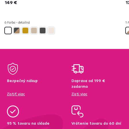
149 €
1
6 Farba - detailná
1 
Bezpečný nákup
Doprava od 199 €
zadarmo
Zistiť viac
Zisti viac
95 % tovaru na sklade
Vrátenie tovaru do 60 dní