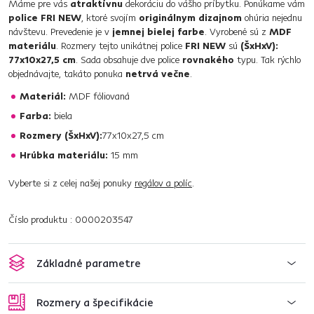
Máme pre vás
atraktívnu
dekoráciu do vášho príbytku. Ponúkame vám
police FRI NEW
, ktoré svojím
originálnym dizajnom
ohúria nejednu
návštevu. Prevedenie je v
jemnej bielej farbe
. Vyrobené sú z
MDF
materiálu
. Rozmery tejto unikátnej police
FRI NEW
sú
(ŠxHxV):
77x10x27,5 cm
. Sada obsahuje dve police
rovnakého
typu. Tak rýchlo
objednávajte, takáto ponuka
netrvá večne
.
Materiál:
MDF fóliovaná
Farba:
biela
Rozmery (ŠxHxV):
77x10x27,5 cm
Hrúbka materiálu:
15 mm
Vyberte si z celej našej ponuky
regálov a políc
.
Číslo produktu : 0000203547
Základné parametre
Rozmery a špecifikácie