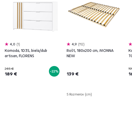
4,0
1
4,9
112
Komoda, 1D3S, biela/dub
Rošt, 180x200 cm, MONNA
K
artisan, FLORENS
NEW
T
245 €
19
-22%
189 €
139 €
1
5 Rozmerov (cm)