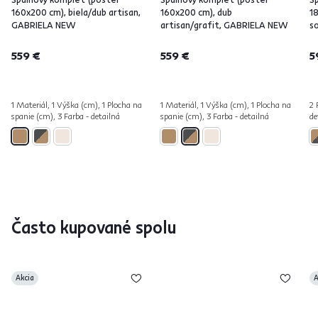
160x200 cm), biela/dub artisan,
160x200 cm), dub
1
GABRIELA NEW
artisan/grafit, GABRIELA NEW
s
559 €
559 €
5
1 Materiál, 1 Výška (cm), 1 Plocha na
1 Materiál, 1 Výška (cm), 1 Plocha na
2 
spanie (cm), 3 Farba - detailná
spanie (cm), 3 Farba - detailná
de
Často kupované spolu
Akcia
A