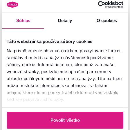
Číslo produktu : 0000329684
Základné parametre
Súhlas
Detaily
O cookies
Rozmery a špecifikácie
Táto webstránka používa súbory cookies
Na prispôsobenie obsahu a reklám, poskytovanie funkcií
Informácie o balení
sociálnych médií a analýzu návštevnosti používame
súbory cookie. Informácie o tom, ako používate naše
Montážny návod
webové stránky, poskytujeme aj našim partnerom v
oblasti sociálnych médií, inzercie a analýzy. Títo partneri
môžu príslušné informácie skombinovať s ďalšími
údajmi, ktoré ste im poskytli alebo ktoré od vás získali,
Nenašli ste požadované informácie?
keď ste používali ich služby.
Kontaktujte nás a my vám radi poradíme
02/ 40 100 100
Spustiť chat
Povoliť všetko