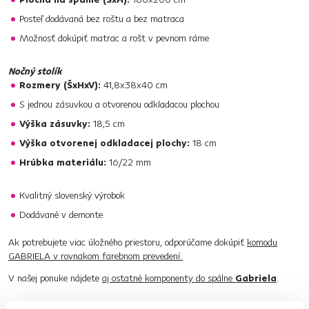
Posteľ dodávaná bez roštu a bez matraca
Možnosť dokúpiť matrac a rošt v pevnom ráme
Nočný stolík
Rozmery (ŠxHxV):
41,8x38x40 cm
S jednou zásuvkou a otvorenou odkladacou plochou
Výška zásuvky:
18,5 cm
Výška otvorenej odkladacej plochy:
18 cm
Hrúbka materiálu:
16/22 mm
Kvalitný slovenský výrobok
Dodávané v demonte
Ak potrebujete viac úložného priestoru, odporúčame dokúpiť
komodu
GABRIELA v rovnakom farebnom prevedení.
V našej ponuke nájdete
aj ostatné komponenty do spálne
Gabriela
.