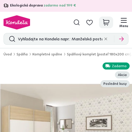
Ekologická doprava
zadarmo nad 199 €
4,7
31 285
overených produktových recenzií
Menu
Úvod
Spálňa
Kompletné spálne
Spálňový komplet (posteľ 180x200 cm)
Zadarmo
Akcia
Posledné kusy