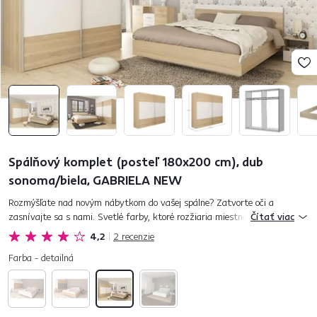
Spálňový komplet (posteľ 180x200 cm), dub
sonoma/biela, GABRIELA NEW
Rozmýšľate nad novým nábytkom do vašej spálne? Zatvorte oči a
zasnívajte sa s nami. Svetlé farby, ktoré rozžiaria miestnosť. Kvalitný a
Čítať viac
stabilný materiál. Trendový dizajn, ktorý sa vám nezunuje ani...
4,2
2
recenzie
Farba - detailná