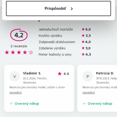
Prispôsobiť
Hodnotenia produktu
Jednoduchosť montáže
4,0
4,2
Kvalita výrobku
3,5
Zodpovedá očakávaniam
4,0
2
recenzie
Zabalenie výrobku
5,0
Pomer hodnoty a ceny
4,5
Vladimír S.
Patricia D.
hviezdičky
4.4
V
P
26.2.2026, Trenčín,
31.10.2023, Heľp
Slovensko
Slovensko
Recenzia pre rovnaký model, avšak v inom
Recenzia pre rovnaký mod
prevedení
.
prevedení
.
Overený nákup
Overený nákup