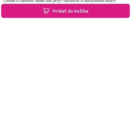
Chcete o všetkom vedieť ako prvý? Nastavte si doručovanie našich
e‑mailov tak, aby vám nič neušlo.
Návod nájdete tu
.
Pridať do košíka
Predajne po celom Slovensku