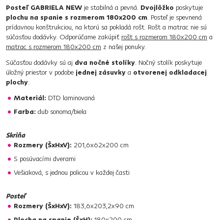
Posteľ GABRIELA NEW
je stabilná a pevná.
Dvojlôžko
poskytuje
plochu na spanie s rozmerom 180x200 cm
. Posteľ je spevnená
prídavnou konštrukciou, na ktorú sa pokladá rošt. Rošt a matrac nie sú
súčasťou dodávky. Odporúčame zakúpiť
rošt s rozmerom 180x200 cm
a
matrac s rozmerom 180x200 cm
z našej ponuky.
Súčasťou dodávky sú aj
dva nočné stolíky
. Nočný stolík poskytuje
úložný priestor v podobe
jednej zásuvky
a
otvorenej odkladacej
plochy
.
Materiál:
DTD laminovaná
Farba:
dub sonoma/biela
Skriňa
Rozmery (ŠxHxV):
201,6x62x200 cm
S posúvacími dverami
Vešiaková, s jednou policou v každej časti
Posteľ
Rozmery (ŠxHxV):
183,6x203,2x90 cm
Plocha na spanie (ŠxH):
180x200 cm