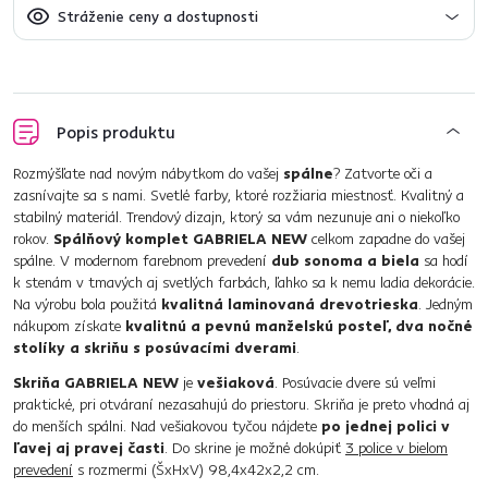
Stráženie ceny a dostupnosti
Popis produktu
Rozmýšľate nad novým nábytkom do vašej
spálne
? Zatvorte oči a
zasnívajte sa s nami. Svetlé farby, ktoré rozžiaria miestnosť. Kvalitný a
stabilný materiál. Trendový dizajn, ktorý sa vám nezunuje ani o niekoľko
rokov.
Spálňový komplet GABRIELA NEW
celkom zapadne do vašej
spálne. V modernom farebnom prevedení
dub sonoma a biela
sa hodí
k stenám v tmavých aj svetlých farbách, ľahko sa k nemu ladia dekorácie.
Na výrobu bola použitá
kvalitná laminovaná drevotrieska
. Jedným
nákupom získate
kvalitnú a pevnú manželskú posteľ, dva nočné
stolíky a skriňu s posúvacími dverami
.
Skriňa GABRIELA NEW
je
vešiaková
. Posúvacie dvere sú veľmi
praktické, pri otváraní nezasahujú do priestoru. Skriňa je preto vhodná aj
do menších spálni. Nad vešiakovou tyčou nájdete
po jednej polici v
ľavej aj pravej časti
. Do skrine je možné dokúpiť
3 police v bielom
prevedení
s rozmermi (ŠxHxV) 98,4x42x2,2 cm.