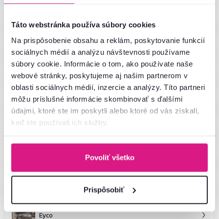
Runol
Táto webstránka používa súbory cookies
Na prispôsobenie obsahu a reklám, poskytovanie funkcií
Karos
sociálnych médií a analýzu návštevnosti používame
súbory cookie. Informácie o tom, ako používate naše
webové stránky, poskytujeme aj našim partnerom v
Vendy
oblasti sociálnych médií, inzercie a analýzy. Títo partneri
môžu príslušné informácie skombinovať s ďalšími
Locca čierny grafit
údajmi, ktoré ste im poskytli alebo ktoré od vás získali,
keď ste používali ich služby.
Locca biela
Povoliť všetko
Idol
Domca
Prispôsobiť
Eyco