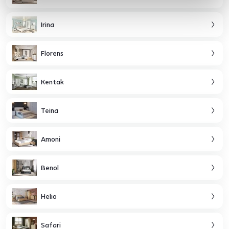
Irina
Florens
Kentak
Teina
Amoni
Benol
Helio
Safari