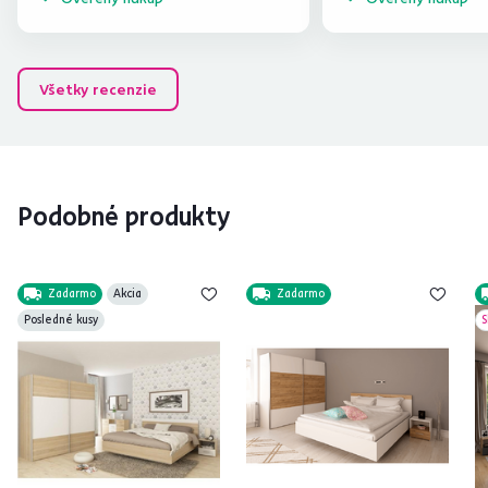
Všetky recenzie
Podobné produkty
Zadarmo
Akcia
Zadarmo
Posledné kusy
S