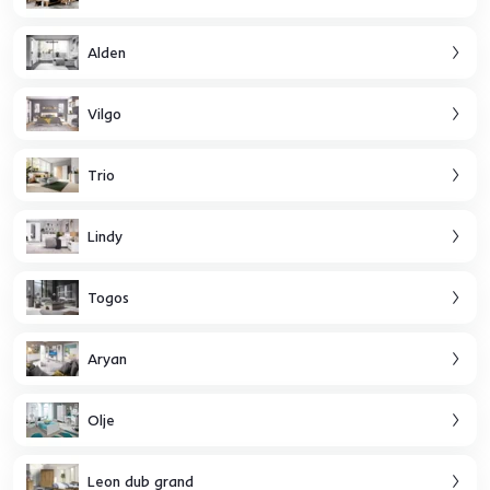
Alden
Vilgo
Trio
Lindy
Togos
Aryan
Olje
Leon dub grand