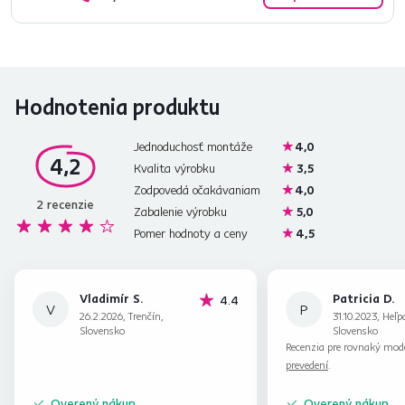
Hodnotenia produktu
Jednoduchosť montáže
4,0
4,2
Kvalita výrobku
3,5
Zodpovedá očakávaniam
4,0
2
recenzie
Zabalenie výrobku
5,0
Pomer hodnoty a ceny
4,5
Vladimír S.
Patricia D.
hviezdičky
4.4
V
P
26.2.2026, Trenčín,
31.10.2023, Heľp
Slovensko
Slovensko
Recenzia pre rovnaký mod
prevedení
.
Overený nákup
Overený nákup