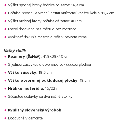
Výška spodnej hrany bočnice od zeme: 14,9 cm
Bočnica presahuje vrchnú hranu vnútornej konštrukcie o: 13,9 cm
Výška vrchnej hrany bočnice od zeme: 40 cm
Posteľ dodávaná bez roštu a bez matraca
Možnosť dokúpiť matrac a rošt v pevnom ráme
Nočný stolík
Rozmery (ŠxHxV):
41,8x38x40 cm
S jednou zásuvkou a otvorenou odkladacou plochou
Výška zásuvky:
18,5 cm
Výška otvorenej odkladacej plochy:
18 cm
Hrúbka materiálu:
16/22 mm
Súčasťou dodávky sú dva nočné stolíky
Kvalitný slovenský výrobok
Dodávané v demonte