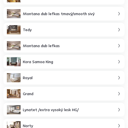
Montana dub lefkas tmavý/smooth sivý
Tedy
Montana dub lefkas
Kora Samoa King
Royal
Grand
Lynatet /extra vysoký lesk HG/
Norty