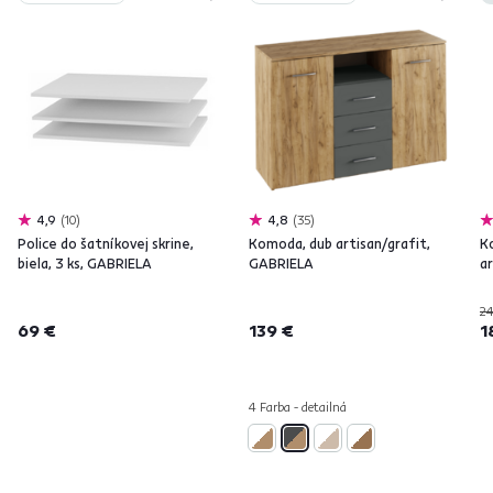
4,9
10
4,8
35
Police do šatníkovej skrine,
Komoda, dub artisan/grafit,
K
biela, 3 ks, GABRIELA
GABRIELA
a
2
69 €
139 €
1
4 Farba - detailná