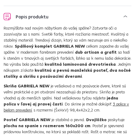
Popis produktu
Rozmýšľate nad novým nábytkom do vašej spálne? Zatvorte oči a
zasnívajte sa s nami. Svetlé farby, ktoré rozžiaria miestnosť. Kvalitný a
stabilný materiál. Trendový dizajn, ktorý sa vám nezunuje ani o niekoľko
rokov.
Spálňový komplet GABRIELA NEW
celkom zapadne do vašej
spálne. V modernom farebnom prevedení
dub artisan a grafit
sa hodí
k stenám v tmavých aj svetlých farbách, ľahko sa k nemu ladia dekorácie.
Na výrobu bola použitá
kvalitná laminovaná drevotrieska
. Jedným
nákupom získate
kvalitnú a pevnú manželskú posteľ, dva nočné
stolíky a skriňu s posúvacími dverami
.
Skriňa GABRIELA NEW
je vešiaková a má posúvacie dvere, ktoré sú
veľmi praktické a pri otváraní nezasahujú do priestoru. Skriňa je preto
vhodná aj do menších spálni. Nad vešiakovou tyčou nájdete
jednu
policu v ľavej aj pravej časti
. Do skrine je možné dokúpiť
3 police v
bielom prevedení
s rozmermi (ŠxHxV) 98,4x42x2,2 cm.
Posteľ GABRIELA NEW
je stabilná a pevná.
Dvojlôžko
poskytuje
plochu na spanie s rozmerom 160x200 cm
. Posteľ je spevnená
prídavnou konštrukciou, na ktorú sa pokladá rošt. Rošt a matrac nie sú