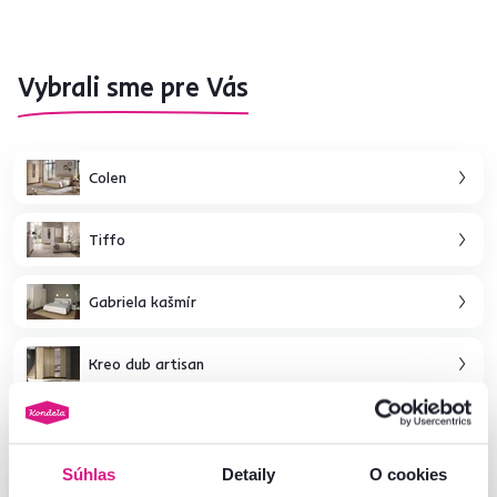
Vybrali sme pre Vás
Colen
Tiffo
Gabriela kašmír
Kreo dub artisan
Kreo kašmír
Súhlas
Detaily
O cookies
James