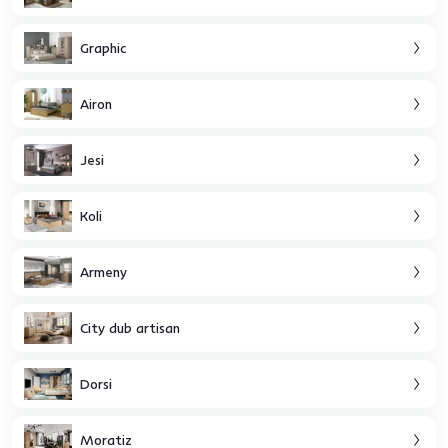
Graphic
Airon
Jesi
Koli
Armeny
City dub artisan
Dorsi
Moratiz