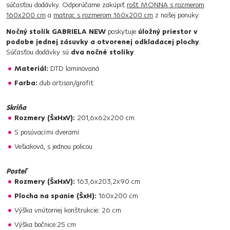
súčasťou dodávky. Odporúčame zakúpiť
rošt MONNA s rozmerom
160x200 cm
a
matrac s rozmerom 160x200 cm
z našej ponuky.
Nočný stolík GABRIELA NEW
poskytuje
úložný priestor v
podobe jednej zásuvky a otvorenej odkladacej plochy
.
Súčasťou dodávky sú
dva nočné stolíky
.
Materiál:
DTD laminovaná
Farba:
dub artisan/grafit
Skriňa
Rozmery (ŠxHxV):
201,6x62x200 cm
S posúvacími dverami
Vešiaková, s jednou policou
Posteľ
Rozmery (ŠxHxV):
163,6x203,2x90 cm
Plocha na spanie (ŠxH):
160x200 cm
Výška vnútornej konštrukcie: 26 cm
Výška bočnice:25 cm