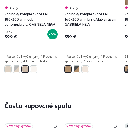
4,2
2
4,2
2
Spálňový komplet (posteľ
Spálňový komplet (posteľ
S
180x200 cm), dub
160x200 cm), biela/dub artisan,
1
sonoma/biela, GABRIELA NEW
GABRIELA NEW
a
639 €
-6%
599 €
559 €
5
1 Materiál, 1 Výška (cm), 1 Plocha na
1 Materiál, 1 Výška (cm), 1 Plocha na
2 
spanie (cm), 4 Farba - detailná
spanie (cm), 3 Farba - detailná
de
Často kupované spolu
Slovenský výrobok
Slovenský výrobok
A