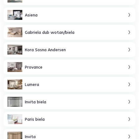
Asiena
Gabriela dub wotan/biela
Kora Sosna Andersen
Provance
Lumera
Invita biela
Paris biela
Invita