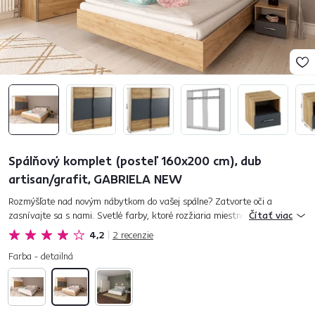
Spálňový komplet (posteľ 160x200 cm), dub
artisan/grafit, GABRIELA NEW
Rozmýšľate nad novým nábytkom do vašej spálne? Zatvorte oči a
zasnívajte sa s nami. Svetlé farby, ktoré rozžiaria miestnosť. Kvalitný a
Čítať viac
stabilný materiál. Trendový dizajn, ktorý sa vám nezunuje ani...
4,2
2
recenzie
Farba - detailná