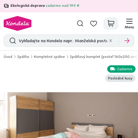
Ekologická doprava
zadarmo nad 199 €
4,7
31 211
overených produktových recenzií
Menu
Úvod
Spálňa
Kompletné spálne
Spálňový komplet (posteľ 160x200 cm),
Zadarmo
Posledné kusy