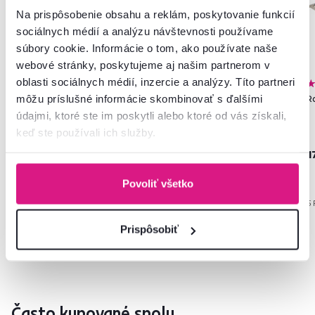
Na prispôsobenie obsahu a reklám, poskytovanie funkcií
sociálnych médií a analýzu návštevnosti používame
súbory cookie. Informácie o tom, ako používate naše
webové stránky, poskytujeme aj našim partnerom v
oblasti sociálnych médií, inzercie a analýzy. Títo partneri
4,9
10
4,8
35
môžu príslušné informácie skombinovať s ďalšími
Police do šatníkovej skrine,
Komoda, dub sonoma/biela,
R
biela, 3 ks, GABRIELA
GABRIELA
údajmi, ktoré ste im poskytli alebo ktoré od vás získali,
keď ste používali ich služby.
69 €
159 €
1
Povoliť všetko
4 Farba - detailná
5 
Prispôsobiť
Často kupované spolu