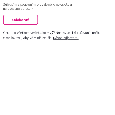
Súhlasím s posielaním pravidelného newslettra
na uvedenú adresu.*
Odoberať
Chcete o všetkom vedieť ako prvý? Nastavte si doručovanie našich
e‑mailov tak, aby vám nič neušlo.
Návod nájdete tu
.