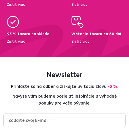
Zistiť viac
Zisti viac
95 % tovaru na sklade
Vrátenie tovaru do 60 dní
Zistiť viac
Zistiť viac
Newsletter
Prihláste sa na odber a získajte uvítaciu zľavu
-5 %
.
Navyše vám budeme posielať inšpirácie a výhodné
ponuky pre vaše bývanie.