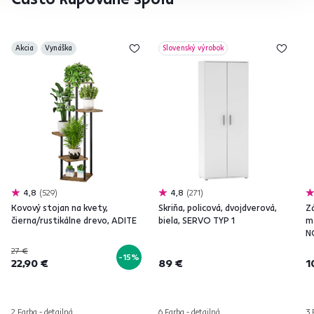
Akcia
Vynáška
Slovenský výrobok
4,8
529
4,8
271
Kovový stojan na kvety,
Skriňa, policová, dvojdverová,
Z
čierna/rustikálne drevo, ADITE
biela, SERVO TYP 1
m
N
27 €
-15%
22,90 €
89 €
1
2 Farba - detailná
6 Farba - detailná
3 