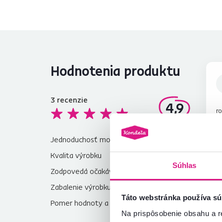
Hodnotenia produktu
3
recenzie
4,9
ro
a
Ga
Jednoduchosť montáže
5,0
(c
Č
po
Kvalita výrobku
5,0
Re
hl
Súhlas
Zodpovedá očakávaniam
4,7
pr
Zabalenie výrobku
5,0
Táto webstránka používa sú
Pomer hodnoty a ceny
5,0
Na prispôsobenie obsahu a r