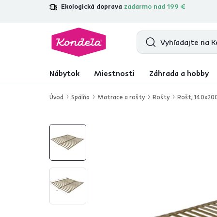
Ekologická doprava
zadarmo nad 199 €
4,7
31 157
overených produktových re
Nábytok
Miestnosti
Záhrada a hobby
Úvod
Spálňa
Matrace a rošty
Rošty
Rošt, 140x20