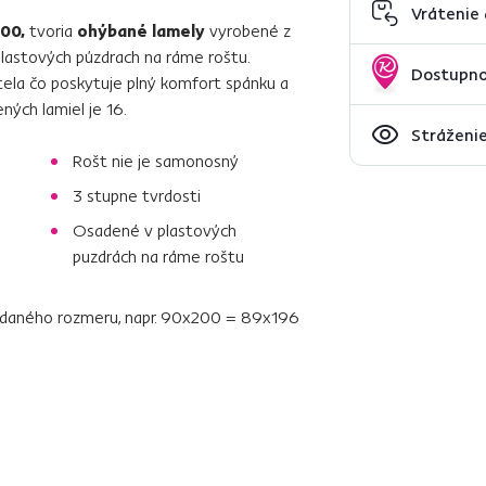
Vrátenie
00,
tvoria
ohýbané lamely
vyrobené z
lastových púzdrach na ráme roštu.
Dostupno
tela čo poskytuje plný komfort spánku a
ých lamiel je 16.
Stráženie
Rošt nie je samonosný
3 stupne tvrdosti
Osadené v plastových
puzdrách na ráme roštu
d udaného rozmeru, napr. 90x200 = 89x196