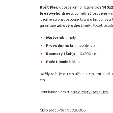
Rošt Flex
k posteliam o rozmeroch
140x2
brezového dreva.
Lamely sú osadené v p
Ideálne sa prispôsobuje tvaru a hmotnosti 
garantuje
zdravý odpočinok.
Počet osaden
Materiál:
lamely
Prevedenie:
brezové drevo
Rozmery (ŠxH):
140x200 cm
Počet lamiel:
16 ks
Každý rošt je o 1 cm užší a 4 cm kratší o
cm
Ponukame vám aj
ďalšie rošty Basic Flex.
Číslo produktu : 03020885