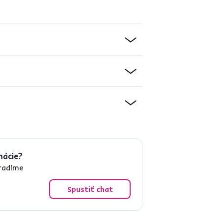
mácie?
oradíme
Spustiť chat