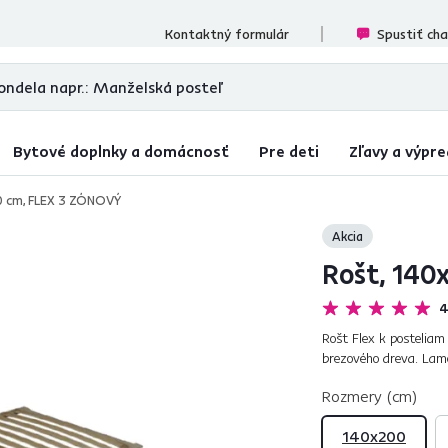
cenzií
Kontaktný formulár
Spustiť ch
Bytové doplnky a domácnosť
Pre deti
Zľavy a výpre
0 cm, FLEX 3 ZÓNOVÝ
Akcia
Rošt, 140
4
Rošt Flex k postelia
brezového dreva. Lame
sa prispôsobuje tvaru 
Rozmery (cm)
140x200