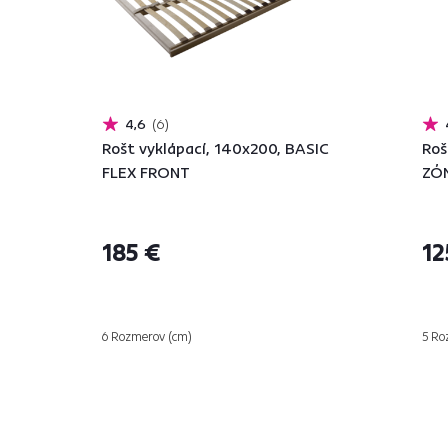
4,6
6
Rošt vyklápací, 140x200, BASIC
Roš
FLEX FRONT
ZÓ
185 €
12
6 Rozmerov (cm)
5 Ro