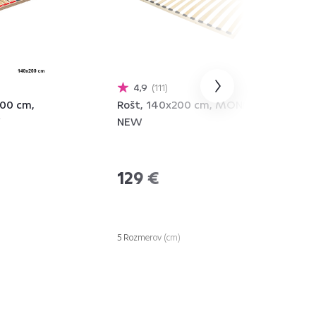
4,9
111
200 cm,
Rošt, 140x200 cm, MONNA
W
NEW
129 €
5 Rozmerov (cm)