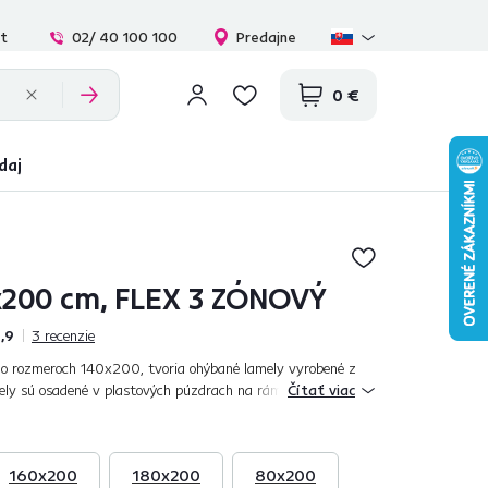
at
02/ 40 100 100
Predajne
0 €
daj
x200 cm, FLEX 3 ZÓNOVÝ
,9
3
recenzie
m o rozmeroch 140x200, tvoria ohýbané lamely vyrobené z
ly sú osadené v plastových púzdrach na ráme roštu. Ideálne
Čítať viac
a hmotnosti tela č...
160x200
180x200
80x200