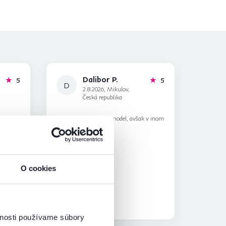
Dalibor P.
hviezdičiek
hviezdičiek
5
5
D
2.8.2026, Mikulov,
Česká republika
k v inom
Recenzia pre rovnaký model, avšak v inom
prevedení
.
O cookies
Overený nákup
vnosti používame súbory