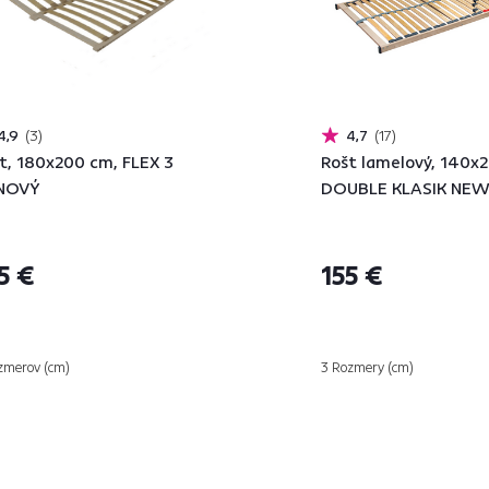
4,9
3
4,7
17
t, 180x200 cm, FLEX 3
Rošt lamelový, 140x
NOVÝ
DOUBLE KLASIK NE
5 €
155 €
zmerov (cm)
3 Rozmery (cm)