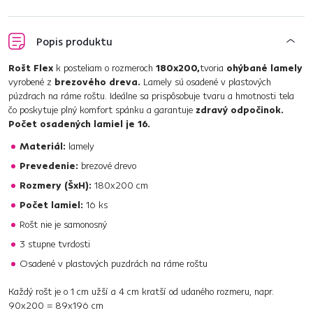
Popis produktu
Rošt Flex
k posteliam o rozmeroch
180x200,
tvoria
ohýbané lamely
vyrobené z
brezového dreva.
Lamely sú osadené v plastových
púzdrach na ráme roštu. Ideálne sa prispôsobuje tvaru a hmotnosti tela
čo poskytuje plný komfort spánku a garantuje
zdravý odpočinok.
Počet osadených lamiel je 16.
Materiál:
lamely
Prevedenie:
brezové drevo
Rozmery (ŠxH):
180x200 cm
Počet lamiel:
16 ks
Rošt nie je samonosný
3 stupne tvrdosti
Osadené v plastových puzdrách na ráme roštu
Každý rošt je o 1 cm užší a 4 cm kratší od udaného rozmeru, napr.
90x200 = 89x196 cm