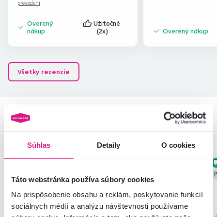
prevedení
.
hlavičky skrutiek :(
Overený
Užitočné
nákup
(2x)
Overený nákup
Všetky recenzie
Podobné produkty
Súhlas
Detaily
O cookies
Zadarmo
Posledné kusy
Posledné kusy
P
Táto webstránka používa súbory cookies
Na prispôsobenie obsahu a reklám, poskytovanie funkcií
sociálnych médií a analýzu návštevnosti používame