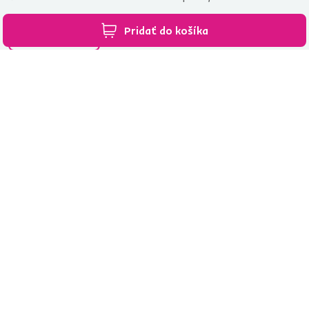
Pridať do košíka
Všetky predajne
Spustiť chat
02/ 40 100 100
[email protected]
Nakupovanie
Pre zákazníkov