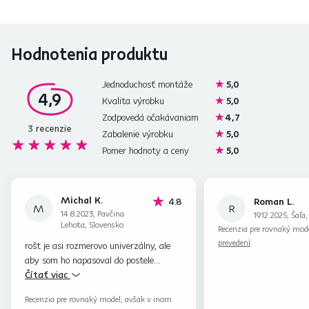
Hodnotenia produktu
Jednoduchosť montáže
5,0
4,9
Kvalita výrobku
5,0
Zodpovedá očakávaniam
4,7
3
recenzie
Zabalenie výrobku
5,0
Pomer hodnoty a ceny
5,0
Michal K.
hviezdičky
4.8
Roman L.
M
R
14.8.2023, Pavčina
19.12.2025, Šaľa
Lehota, Slovensko
Recenzia pre rovnaký mod
prevedení
.
rošt je asi rozmerovo univerzálny, ale
aby som ho napasoval do postele
Gabriela, musel som do neho trošku
Čítať viac
(cca 1mm) zabrúsiť drážky, lebo na
Recenzia pre rovnaký model, avšak v inom
posteli Gabriela v rohoch zavadzali