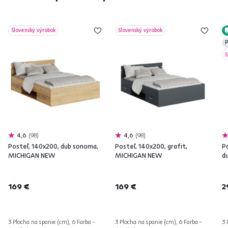
Slovenský výrobok
Slovenský výrobok
P
S
4,6
98
4,6
98
Posteľ, 140x200, dub sonoma,
Posteľ, 140x200, grafit,
P
MICHIGAN NEW
MICHIGAN NEW
d
169 €
169 €
2
3 Plocha na spanie (cm), 6 Farba -
3 Plocha na spanie (cm), 6 Farba -
3 