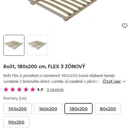
Rošt, 180x200 cm, FLEX 3 ZÓNOVÝ
Rošt Flex k posteliam o rozmeroch 180x200,tvoria ohýbané lamely
vyrobené z brezového dreva. Lamely sú osadené v plastových púzdrach na
Čítať viac
ráme roštu. Ideálne sa prispôsobuje tvaru a hmotnosti tela čo...
4,9
3
recenzie
Rozmery (cm)
140x200
160x200
180x200
80x200
90x200