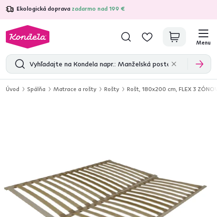
Ekologická doprava
zadarmo nad 199 €
4,7
31 375
overených produktových recenzií
Menu
Úvod
Spálňa
Matrace a rošty
Rošty
Rošt, 180x200 cm, FLEX 3 ZÓNO