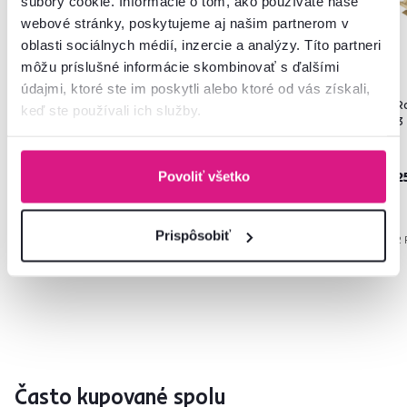
súbory cookie. Informácie o tom, ako používate naše
webové stránky, poskytujeme aj našim partnerom v
oblasti sociálnych médií, inzercie a analýzy. Títo partneri
môžu príslušné informácie skombinovať s ďalšími
4,6
6
4,9
3
údajmi, ktoré ste im poskytli alebo ktoré od vás získali,
Rošt vyklápací, 180x200 (2 ks
Rošt, 160x200 cm, FLEX 3
R
keď ste používali ich služby.
90x200 cm), BASIC FLEX FRONT
ZÓNOVÝ
3
229 €
119 €
2
Povoliť všetko
Prispôsobiť
6 Rozmerov (cm)
5 Rozmerov (cm)
2 
Často kupované spolu