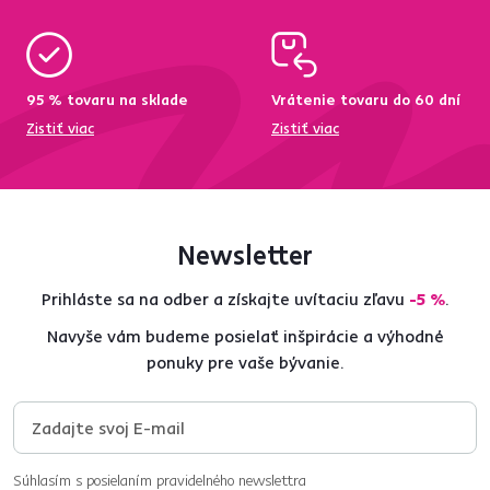
95 % tovaru na sklade
Vrátenie tovaru do 60 dní
Zistiť viac
Zistiť viac
Newsletter
Prihláste sa na odber a získajte uvítaciu zľavu
-5 %
.
Navyše vám budeme posielať inšpirácie a výhodné
ponuky pre vaše bývanie.
Súhlasím s posielaním pravidelného newslettra