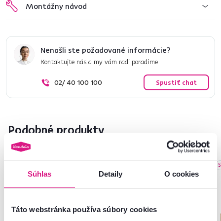
Montážny návod
Nenašli ste požadované informácie?
Kontaktujte nás a my vám radi poradíme
02/ 40 100 100
Spustiť chat
Podobné produkty
Zadarmo
Akcia
Slovenský výrobok
Vynáška
S
Súhlas
Detaily
O cookies
Výpredaj
Táto webstránka používa súbory cookies