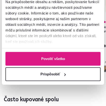
Na prispôsobenie obsahu a reklám, poskytovanie funkcií
sociálnych médií a analýzu návštevnosti používame
súbory cookie. Informácie o tom, ako používate naše
webové stránky, poskytujeme aj našim partnerom v
4,4
18
4,6
25
oblasti sociálnych médií, inzercie a analýzy. Títo partneri
Skriňa s posúvacími dverami,
Nočný stolík, 2 ks, biela/dub
No
môžu príslušné informácie skombinovať s ďalšími
dub wotan/biela, GABRIELA
artisan , GABRIELA
a
NEW
údajmi, ktoré ste im poskytli alebo ktoré od vás získali,
keď ste používali ich služby.
399 €
-50%
199 €
85 €
8
Povoliť všetko
5 Farba - detailná
1 Materiál, 5 Farba - detailná
1 
Prispôsobiť
Často kupované spolu