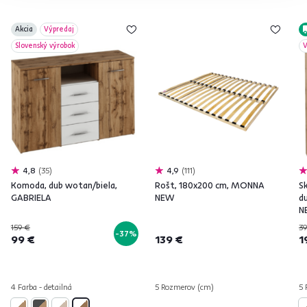
Akcia
Výpredaj
Slovenský výrobok
V
4,8
35
4,9
111
Komoda, dub wotan/biela,
Rošt, 180x200 cm, MONNA
Sk
GABRIELA
NEW
d
N
159 €
39
-37%
99 €
139 €
1
4 Farba - detailná
5 Rozmerov (cm)
5 