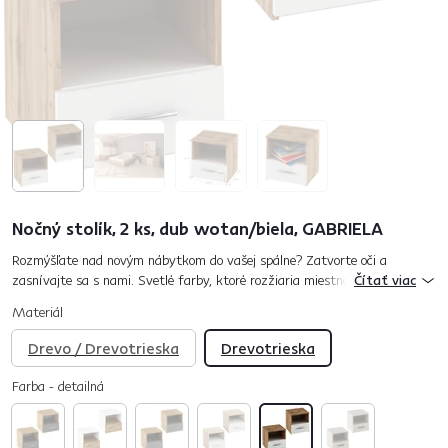
Nočný stolík, 2 ks, dub wotan/biela, GABRIELA
Rozmýšľate nad novým nábytkom do vašej spálne? Zatvorte oči a
zasnívajte sa s nami. Svetlé farby, ktoré rozžiaria miestnosť. Kvalitný a
Čítať viac
stabilný materiál. Trendový dizajn, ktorý sa vám nezunuje ani o...
Materiál
Drevo / Drevotrieska
Drevotrieska
Farba - detailná