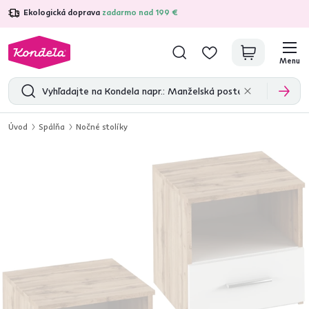
Ekologická doprava
zadarmo nad 199 €
4,7
31 157
overených produktových recenzií
Menu
Úvod
Spálňa
Nočné stolíky