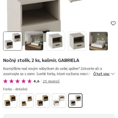
Nočný stolík, 2 ks, kašmír, GABRIELA
Rozmýšľate nad novým nábytkom do vašej spálne? Zatvorte oči a
zasnívajte sa s nami. Svetlé farby, ktoré rozžiaria miestnosť. Kvalitný a
Čítať viac
stabilný materiál. Trendový dizajn, ktorý sa vám nezunuje an...
4,6
25
recenzií
Farba - detailná