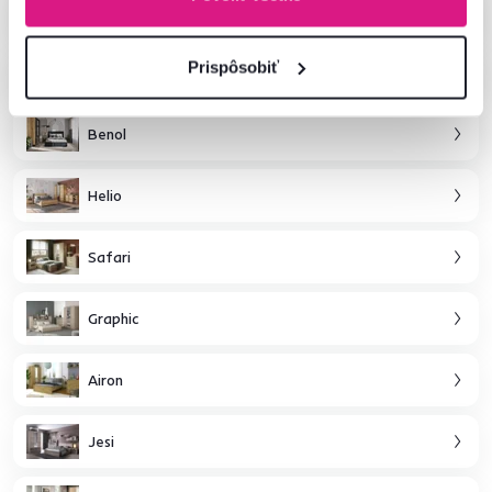
Teina
Prispôsobiť
Amoni
Benol
Helio
Safari
Graphic
Airon
Jesi