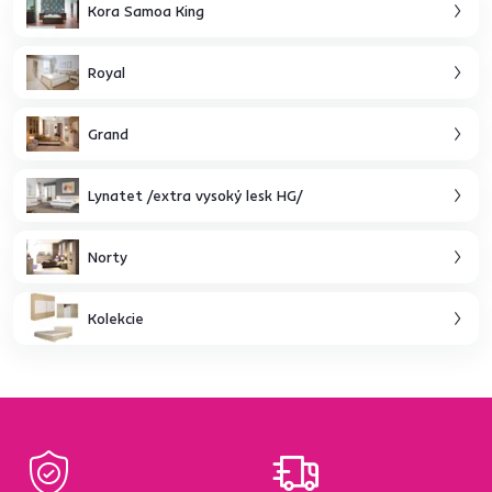
Kora Samoa King
Royal
Grand
Lynatet /extra vysoký lesk HG/
Norty
Kolekcie