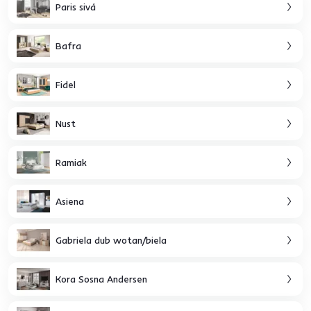
Paris sivá
Bafra
Fidel
Nust
Ramiak
Asiena
Gabriela dub wotan/biela
Kora Sosna Andersen