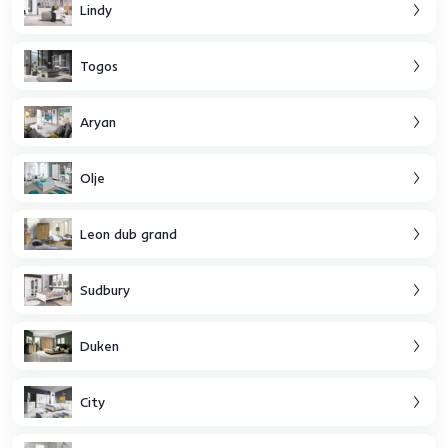
Lindy
Togos
Aryan
Olje
Leon dub grand
Sudbury
Duken
City