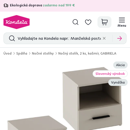
Ekologická doprava
zadarmo nad 199 €
4,7
31 333
overených produktových recenzií
Menu
Úvod
Spálňa
Nočné stolíky
Nočný stolík, 2 ks, kašmír, GABRIELA
Akcia
Slovenský výrobok
Vynáška