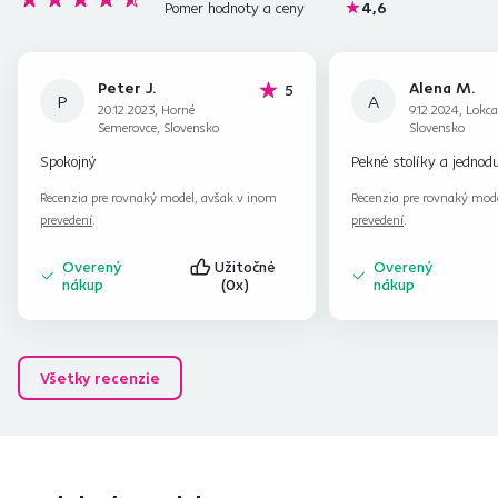
Pomer hodnoty a ceny
4,6
Peter J.
Alena M.
hviezdičiek
5
P
A
20.12.2023, Horné
9.12.2024, Lokca
Semerovce, Slovensko
Slovensko
Spokojný
Pekné stolíky a jednod
Recenzia pre rovnaký model, avšak v inom
Recenzia pre rovnaký mod
prevedení
.
prevedení
.
Overený
Užitočné
Overený
nákup
(0x)
nákup
Všetky recenzie