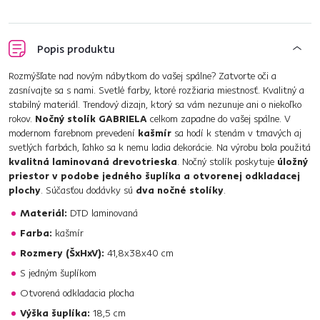
Popis produktu
Rozmýšľate nad novým nábytkom do vašej spálne? Zatvorte oči a
zasnívajte sa s nami. Svetlé farby, ktoré rozžiaria miestnosť. Kvalitný a
stabilný materiál. Trendový dizajn, ktorý sa vám nezunuje ani o niekoľko
rokov.
Nočný stolík GABRIELA
celkom zapadne do vašej spálne. V
modernom farebnom prevedení
kašmír
sa hodí k stenám v tmavých aj
svetlých farbách, ľahko sa k nemu ladia dekorácie. Na výrobu bola použitá
kvalitná laminovaná drevotrieska
. Nočný stolík poskytuje
úložný
priestor v podobe jedného šuplíka a otvorenej odkladacej
plochy
. Súčasťou dodávky sú
dva nočné stolíky
.
Materiál:
DTD laminovaná
Farba:
kašmír
Rozmery (ŠxHxV):
41,8x38x40 cm
S jedným šuplíkom
Otvorená odkladacia plocha
Výška šuplíka:
18,5 cm