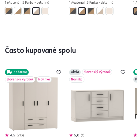
1 Materiál, 5 Farba - detailná
1 Materiál, 5 Farba - detailná
1 
Často kupované spolu
Zadarmo
Akcia
Slovenský výrobok
Slovenský výrobok
Novinka
Novinka
P
4,5
213
5,0
1