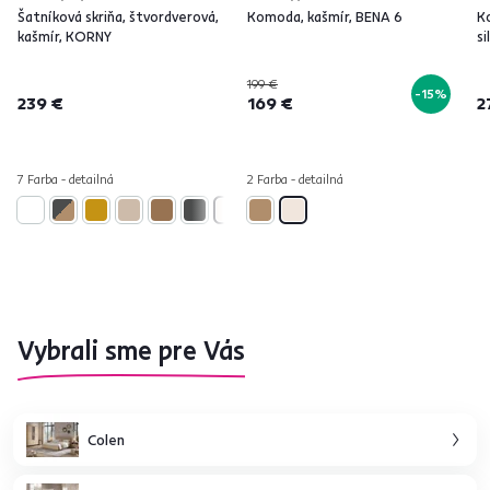
Šatníková skriňa, štvordverová,
Komoda, kašmír, BENA 6
K
kašmír, KORNY
s
199 €
-15%
239 €
169 €
2
7 Farba - detailná
2 Farba - detailná
Vybrali sme pre Vás
Colen