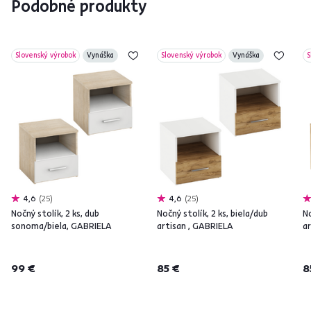
Podobné produkty
Slovenský výrobok
Vynáška
Slovenský výrobok
Vynáška
S
4,6
25
4,6
25
Nočný stolík, 2 ks, dub
Nočný stolík, 2 ks, biela/dub
No
sonoma/biela, GABRIELA
artisan , GABRIELA
a
99 €
85 €
8