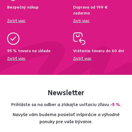
Bezpečný nákup
Doprava od 199 €
zadarmo
Zistiť viac
Zisti viac
95 % tovaru na sklade
Vrátenie tovaru do 60 dní
Zistiť viac
Zistiť viac
Newsletter
Prihláste sa na odber a získajte uvítaciu zľavu
-5 %
.
Navyše vám budeme posielať inšpirácie a výhodné
ponuky pre vaše bývanie.