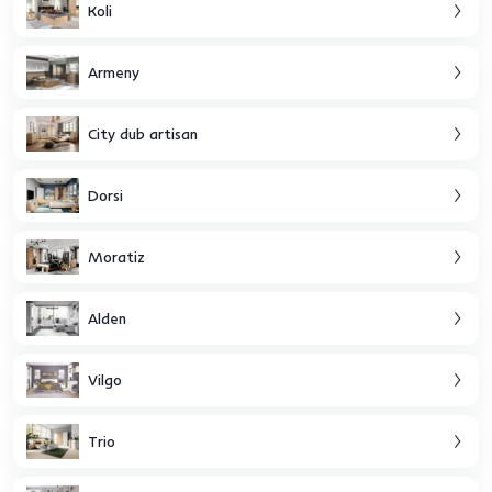
Koli
Armeny
City dub artisan
Dorsi
Moratiz
Alden
Vilgo
Trio