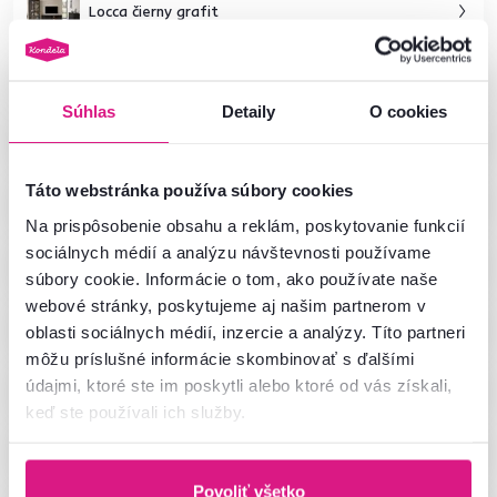
Locca čierny grafit
Locca biela
Súhlas
Detaily
O cookies
Idol
Táto webstránka používa súbory cookies
Domca
Na prispôsobenie obsahu a reklám, poskytovanie funkcií
sociálnych médií a analýzu návštevnosti používame
Eyco
súbory cookie. Informácie o tom, ako používate naše
webové stránky, poskytujeme aj našim partnerom v
Irina
oblasti sociálnych médií, inzercie a analýzy. Títo partneri
môžu príslušné informácie skombinovať s ďalšími
Florens
údajmi, ktoré ste im poskytli alebo ktoré od vás získali,
keď ste používali ich služby.
Kentak
Povoliť všetko