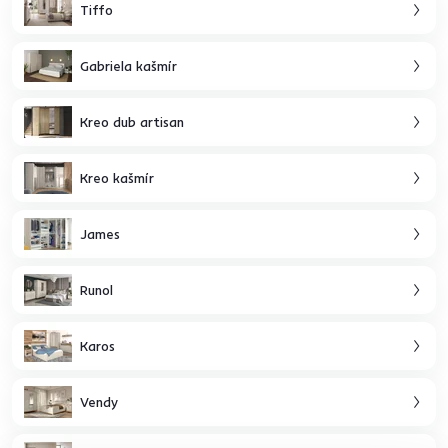
Tiffo
Gabriela kašmír
Kreo dub artisan
Kreo kašmír
James
Runol
Karos
Vendy