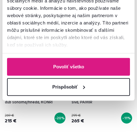
sociálnych médií a analýzu návštevnosti používame
súbory cookie. Informácie o tom, ako používate naše
webové stránky, poskytujeme aj našim partnerom v
oblasti sociálnych médií, inzercie a analýzy. Títo partneri
Zadarmo
Akcia
Zadarmo
Akcia
môžu príslušné informácie skombinovať s ďalšími
Novinka
Novinka
údajmi, ktoré ste im poskytli alebo ktoré od vás získali,
keď ste používali ich služby.
Povoliť všetko
Prispôsobiť
4,8
10
4,5
2
Váľanda s úložným priestorom,
Váľanda s úložným priestorom,
dub sonoma/hnedá, KONRI
sivá, PAMIR
269 €
299 €
-20%
-11%
215 €
265 €