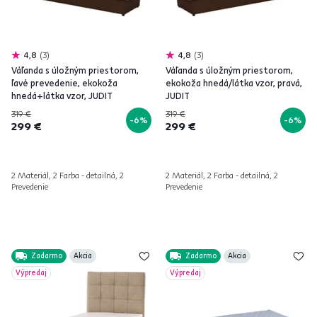
4,8
3
4,8
3
Váľanda s úložným priestorom,
Váľanda s úložným priestorom,
ľavé prevedenie, ekokoža
ekokoža hnedá/látka vzor, pravá,
hnedá+látka vzor, JUDIT
JUDIT
319 €
319 €
-6%
-6%
299 €
299 €
2 Materiál, 2 Farba - detailná, 2
2 Materiál, 2 Farba - detailná, 2
Prevedenie
Prevedenie
Zadarmo
Akcia
Zadarmo
Akcia
Výpredaj
Výpredaj