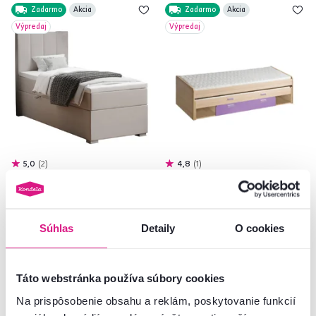
Zadarmo
Akcia
Zadarmo
Akcia
Výpredaj
Výpredaj
5,0
2
4,8
1
Boxspringová posteľ, jednolôžko,
Posteľ s prísteľkou,
taupe, 80x200, ľavá, BRED
jaseň/fialová, 200x80, EGO L16
589 €
479 €
Súhlas
Detaily
O cookies
-22%
-48%
459 €
249 €
Táto webstránka používa súbory cookies
2 Plocha na spanie (cm), 2 Prevedenie
1 Materiál, 2 Farba - detailná
Na prispôsobenie obsahu a reklám, poskytovanie funkcií