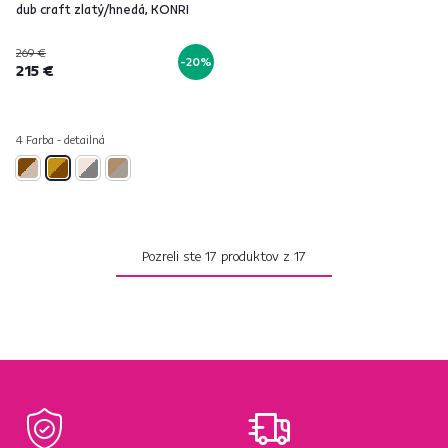
dub craft zlatý/hnedá, KONRI
269 €
-20%
215 €
4 Farba - detailná
Pozreli ste
17
produktov z
17