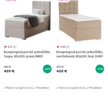
5,0
2
4,8
2
Boxspringová posteľ, jednolôžko,
Boxspringová posteľ, jednolôžko,
taupe, 80x200, pravá, BRED
svetlohnedá, 80x200, ľavá, DANY
589 €
595 €
-22%
-21%
459 €
465 €
2 Plocha na spanie (cm), 2 Prevedenie
2 Plocha na spanie (cm), 2 Prevedenie