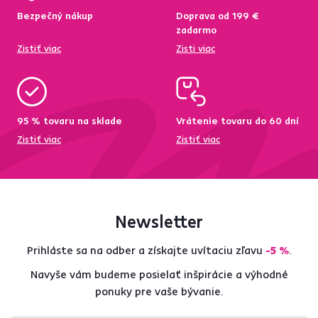
Bezpečný nákup
Doprava od 199 €
zadarmo
Zistiť viac
Zisti viac
95 % tovaru na sklade
Vrátenie tovaru do 60 dní
Zistiť viac
Zistiť viac
Newsletter
Prihláste sa na odber a získajte uvítaciu zľavu
-5 %
.
Navyše vám budeme posielať inšpirácie a výhodné
ponuky pre vaše bývanie.