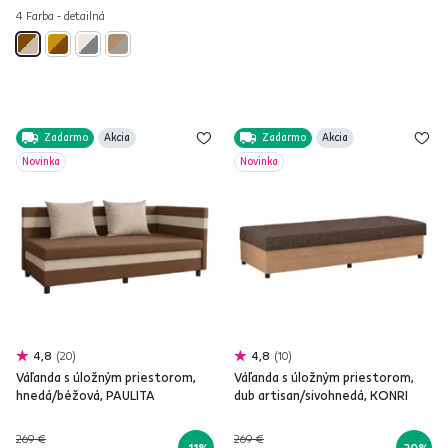
4 Farba - detailná
Zadarmo
Akcia
Zadarmo
Akcia
Novinka
Novinka
4,8
20
4,8
10
Váľanda s úložným priestorom,
Váľanda s úložným priestorom,
hnedá/béžová, PAULITA
dub artisan/sivohnedá, KONRI
269 €
269 €
-11%
-20%