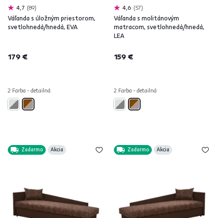
4,7
89
4,6
57
Váľanda s úložným priestorom,
Váľanda s molitánovým
svetlohnedá/hnedá, EVA
matracom, svetlohnedá/hnedá,
LEA
179 €
159 €
2 Farba - detailná
2 Farba - detailná
Zadarmo
Akcia
Zadarmo
Akcia