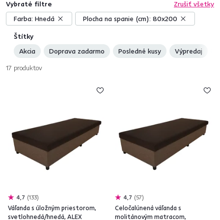
Vybraté filtre
Zrušiť všetky
Farba:
Hnedá
Plocha na spanie (cm):
80x200
Štítky
Akcia
Doprava zadarmo
Posledné kusy
Výpredaj
N
17
produktov
4,7
133
4,7
57
Váľanda s úložným priestorom,
Celočalúnená váľanda s
svetlohnedá/hnedá, ALEX
molitánovým matracom,