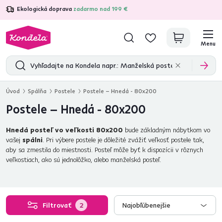
Ekologická doprava
zadarmo nad 199 €
4,7
31 285
overených produktových recenzií
Menu
Úvod
Spálňa
Postele
Postele – Hnedá - 80x200
Postele – Hnedá - 80x200
Hnedá posteľ vo veľkosti 80x200
bude základným nábytkom vo
vašej
spálni
. Pri výbere postele je dôležité zvážiť veľkosť postele tak,
aby sa zmestila do miestnosti. Posteľ môže byť k dispozícii v rôznych
veľkostiach, ako sú jednolôžko, alebo manželská posteľ.
Filtrovať
2
Najobľúbenejšie