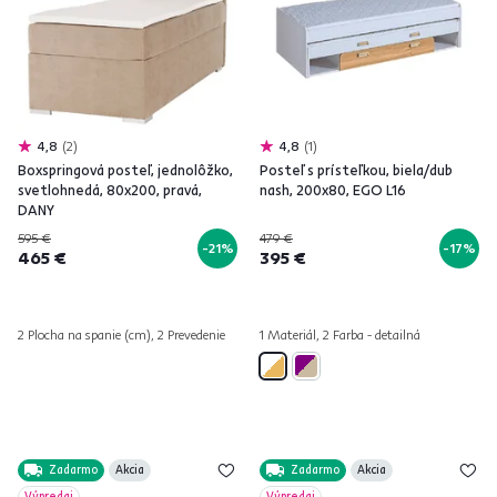
4,8
2
4,8
1
Boxspringová posteľ, jednolôžko,
Posteľ s prísteľkou, biela/dub
svetlohnedá, 80x200, pravá,
nash, 200x80, EGO L16
DANY
595 €
479 €
-21%
-17%
465 €
395 €
2 Plocha na spanie (cm), 2 Prevedenie
1 Materiál, 2 Farba - detailná
Zadarmo
Akcia
Zadarmo
Akcia
Výpredaj
Výpredaj