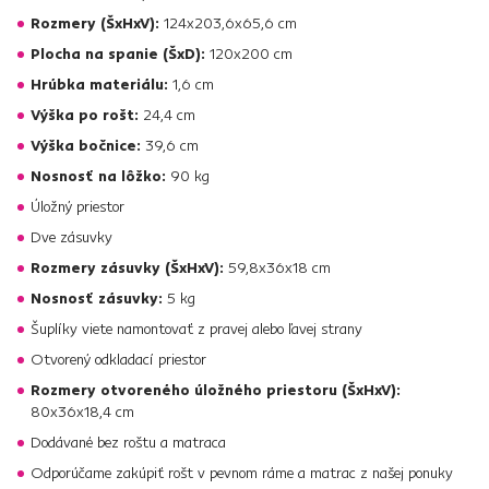
Rozmery (ŠxHxV):
124x203,6x65,6 cm
Plocha na spanie (ŠxD):
120x200 cm
Hrúbka materiálu:
1,6 cm
Výška po rošt:
24,4 cm
Výška bočnice:
39,6 cm
Nosnosť na lôžko:
90 kg
Úložný priestor
Dve zásuvky
Rozmery zásuvky (ŠxHxV):
59,8x36x18 cm
Nosnosť zásuvky:
5 kg
Šuplíky viete namontovať z pravej alebo ľavej strany
Otvorený odkladací priestor
Rozmery otvoreného úložného priestoru (ŠxHxV):
80x36x18,4 cm
Dodávané bez roštu a matraca
Odporúčame zakúpiť rošt v pevnom ráme a matrac z našej ponuky