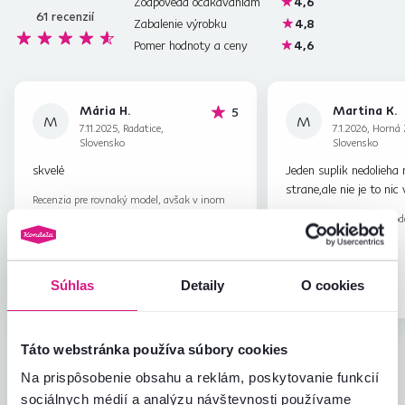
Zodpovedá očakávaniam
4,6
61
recenzií
Zabalenie výrobku
4,8
Pomer hodnoty a ceny
4,6
Mária H.
Martina K.
hviezdičiek
5
M
M
7.11.2025, Radatice,
7.1.2026, Horná
Slovensko
Slovensko
skvelé
Jeden suplik nedolieha 
strane,ale nie je to nic
Recenzia pre rovnaký model, avšak v inom
prevedení
.
Recenzia pre rovnaký mod
prevedení
.
Overený
Užitočné
Overený
Súhlas
Detaily
O cookies
nákup
(6x)
nákup
Táto webstránka používa súbory cookies
Všetky recenzie
Na prispôsobenie obsahu a reklám, poskytovanie funkcií
sociálnych médií a analýzu návštevnosti používame