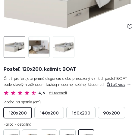
Posteľ, 120x200, kašmír, BOAT
Či už preferujete jemnú eleganciu alebo prirodzený vzhľad, posteľ BOAT
bude skvelým základom každej modernej spálne, študentskej alebo detskej
Čítať viac
izby. Spája čisté línie, premyslený dizajn a praktic...
4,6
61
recenzií
Plocha na spanie (cm)
120x200
140x200
160x200
90x200
Farba - detailná