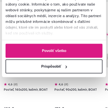
súbory cookie. Informácie o tom, ako používate naše
webové stránky, poskytujeme aj našim partnerom v
oblasti sociálnych médií, inzercie a analýzy. Títo partneri
Podobné produkty
môžu príslušné informácie skombinovať s ďalšími
údajmi, ktoré ste im poskytli alebo ktoré od vás získali,
keď ste používali ich služby.
Novinka
Novinka
N
Povoliť všetko
Prispôsobiť
4,6
61
4,6
61
Posteľ, 140x200, kašmír, BOAT
Posteľ, 90x200, kašmír, BOAT
P