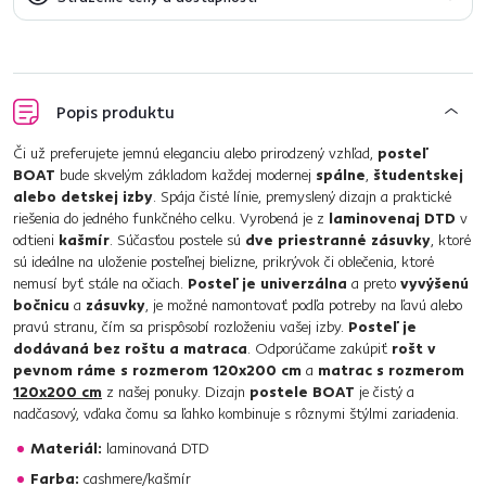
Popis produktu
Či už preferujete jemnú eleganciu alebo prirodzený vzhľad,
posteľ
BOAT
bude skvelým základom každej modernej
spálne
,
študentskej
alebo detskej izby
. Spája čisté línie, premyslený dizajn a praktické
riešenia do jedného funkčného celku. Vyrobená je z
laminovenaj DTD
v
odtieni
kašmír
. Súčasťou postele sú
dve priestranné zásuvky
, ktoré
sú ideálne na uloženie posteľnej bielizne, prikrývok či oblečenia, ktoré
nemusí byť stále na očiach.
Posteľ je univerzálna
a preto
vyvýšenú
bočnicu
a
zásuvky
, je možné namontovať podľa potreby na ľavú alebo
pravú stranu, čím sa prispôsobí rozloženiu vašej izby.
Posteľ je
dodávaná bez roštu a matraca
. Odporúčame zakúpiť
rošt v
pevnom ráme s rozmerom 120x200 cm
a
matrac s rozmerom
120x200 cm
z našej ponuky. Dizajn
postele BOAT
je čistý a
nadčasový, vďaka čomu sa ľahko kombinuje s rôznymi štýlmi zariadenia.
Materiál:
laminovaná DTD
Farba:
cashmere/kašmír