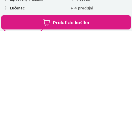
Lučenec
+ 4 predajní
Pridať do košíka
Všetky predajne
Spustiť chat
02/ 40 100 100
[email protected]
Nakupovanie