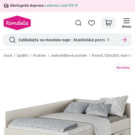
Ekologická doprava
zadarmo nad 199 €
4,7
31 211
overených produktových recenzií
Menu
Úvod
Spálňa
Postele
Jednolôžkové postele
Posteľ, 120x200, kašmír,
Novinka