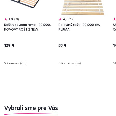
4,9
31
4,5
23
Rošt v pevnom ráme, 120x200,
Rolovaný rošt, 120x200 cm,
M
KOVOVÝ ROŠT 2 NEW
PLUMA
C
129 €
55 €
1
5 Rozmerov (cm)
5 Rozmerov (cm)
6 
Vybrali sme pre Vás