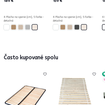
189 €
159 €
1
4 Plocha na spanie (cm), 5 Farba -
4 Plocha na spanie (cm), 5 Farba -
4 
detailná
detailná
de
Často kupované spolu
S