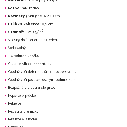
Materiál:
100% polypropylén
Farba:
mix farieb
Rozmery (ŠxD):
160x230 cm
Hrúbka koberca:
0,5 cm
2
Gramáž:
1050 g/m
Vhodný do interiéru a exteriéru
Vodoodolný
Jednoduchá údržba
Čistenie vlhkou handričkou
Odolný voči deformáciám a opotrebovaniu
Odolný voči poveternostným podmienkam
Bezpečný pre deti a alergikov
Neperte v práčke
Nebieľte
Nečistite chemicky
Nesušte v sušičke