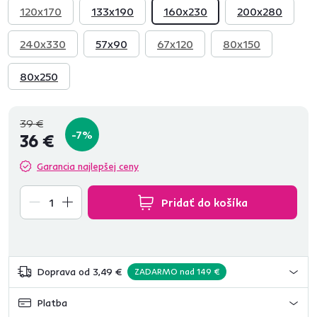
120x170
133x190
160x230
200x280
240x330
57x90
67x120
80x150
80x250
39 €
-7%
36 €
Garancia najlepšej ceny
Pridať do košíka
Doprava od 3,49 €
ZADARMO nad 149 €
Platba