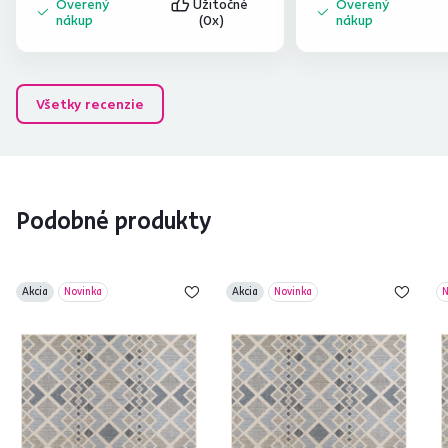
Overený
Užitočné
Overený
mňa,, snáď naozaj vydr
nákup
(0x)
nákup
uvidíme.
Všetky recenzie
Podobné produkty
Akcia
Novinka
Akcia
Novinka
N