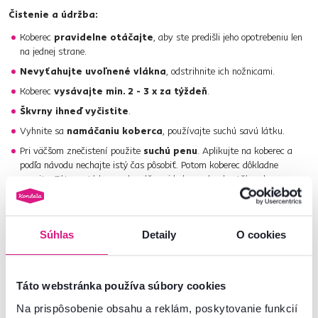
Čistenie a údržba:
Koberec
pravidelne otáčajte
, aby ste predišli jeho opotrebeniu len
na jednej strane.
Nevyťahujte uvoľnené vlákna
, odstrihnite ich nožnicami.
Koberec
vysávajte min. 2 - 3 x za týždeň
.
Škvrny ihneď vyčistite
.
Vyhnite sa
namáčaniu koberca
, používajte suchú savú látku.
Pri väčšom znečistení použite
suchú penu
. Aplikujte na koberec a
podľa návodu nechajte istý čas pôsobiť. Potom koberec dôkladne
vysajte. Táto metóda sa odporúča pri kobercoch s kratším vlasom.
Nepoužívajte chemikálie
, ktoré by mohli koberec poškodiť.
Koberce z polypropylénu sa
neodporúčajú prať v práčke
.
Súhlas
Detaily
O cookies
Pri ťažko odstrániteľných škvrnách odporúčame
profesionálne
čistenie
.
Táto webstránka používa súbory cookies
Na prispôsobenie obsahu a reklám, poskytovanie funkcií