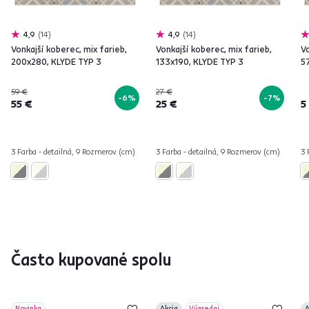
4,9
14
4,9
14
Vonkajší koberec, mix farieb,
Vonkajší koberec, mix farieb,
Vo
200x280, KLYDE TYP 3
133x190, KLYDE TYP 3
5
59 €
27 €
-6%
-7%
55 €
25 €
5
3 Farba - detailná, 9 Rozmerov (cm)
3 Farba - detailná, 9 Rozmerov (cm)
3 
Často kupované spolu
Novinka
Akcia
Výpredaj
A