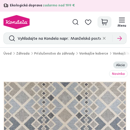
Ekologická doprava
zadarmo nad 199 €
4,7
31 285
overených produktových recenzií
Menu
Úvod
Záhrada
Príslušenstvo do záhrady
Vonkajšie koberce
Vonkajší k
Akcia
Novinka