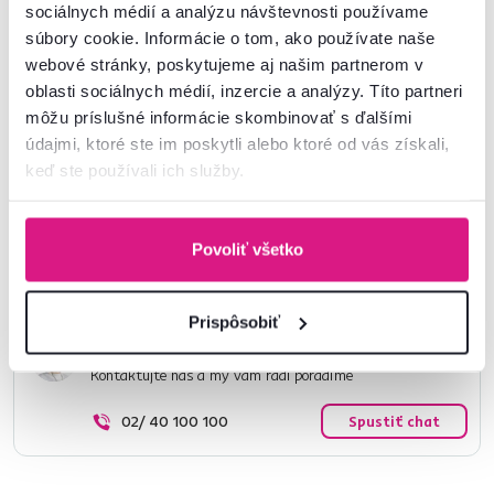
sociálnych médií a analýzu návštevnosti používame
súbory cookie. Informácie o tom, ako používate naše
Číslo produktu : 0000414422
webové stránky, poskytujeme aj našim partnerom v
oblasti sociálnych médií, inzercie a analýzy. Títo partneri
môžu príslušné informácie skombinovať s ďalšími
Základné parametre
údajmi, ktoré ste im poskytli alebo ktoré od vás získali,
keď ste používali ich služby.
Rozmery a špecifikácie
Informácie o balení
Povoliť všetko
Prispôsobiť
Nenašli ste požadované informácie?
Kontaktujte nás a my vám radi poradíme
02/ 40 100 100
Spustiť chat