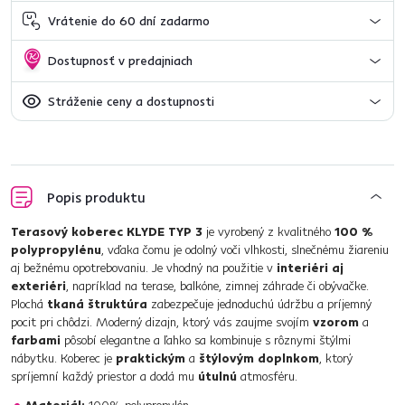
Vrátenie do 60 dní zadarmo
Dostupnosť v predajniach
Stráženie ceny a dostupnosti
Popis produktu
Terasový koberec KLYDE TYP 3
je vyrobený z kvalitného
100 %
polypropylénu
, vďaka čomu je odolný voči vlhkosti, slnečnému žiareniu
aj bežnému opotrebovaniu. Je vhodný na použitie v
interiéri aj
exteriéri
, napríklad na terase, balkóne, zimnej záhrade či obývačke.
Plochá
tkaná štruktúra
zabezpečuje jednoduchú údržbu a príjemný
pocit pri chôdzi. Moderný dizajn, ktorý vás zaujme svojím
vzorom
a
farbami
pôsobí elegantne a ľahko sa kombinuje s rôznymi štýlmi
nábytku. Koberec je
praktickým
a
štýlovým doplnkom
, ktorý
spríjemní každý priestor a dodá mu
útulnú
atmosféru.