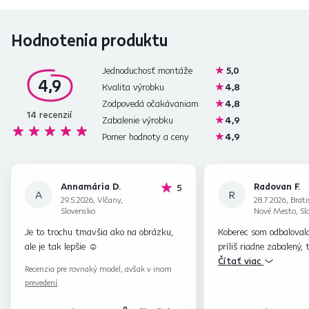
Hodnotenia produktu
Jednoduchosť montáže
5,0
4,9
Kvalita výrobku
4,8
Zodpovedá očakávaniam
4,8
14
recenzií
Zabalenie výrobku
4,9
Pomer hodnoty a ceny
4,9
Annamária D.
Radovan F.
hviezdičiek
5
A
R
29.5.2026, Vlčany,
28.7.2026, Brati
Slovensko
Nové Mesto, Sl
Je to trochu tmavšia ako na obrázku,
Koberec som odbalovala
ale je tak lepšie ☺️
príliš riadne zabalený, 
pevnom,že som sa bála
Čítať viac
Recenzia pre rovnaký model, avšak v inom
zastrihnem bez nožníc n
prevedení
.
Na stránke bolo napísan
exteriéru, ale skôr asi 