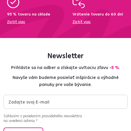
95 % tovaru na sklade
Vrátenie tovaru do 60 dní
Zistiť viac
Zistiť viac
Newsletter
Prihláste sa na odber a získajte uvítaciu zľavu
-5 %
.
Navyše vám budeme posielať inšpirácie a výhodné
ponuky pre vaše bývanie.
Súhlasím s posielaním pravidelného newslettra
na uvedenú adresu.*