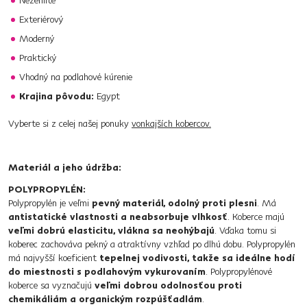
Nežehlite
Exteriérový
Moderný
Praktický
Vhodný na podlahové kúrenie
Krajina pôvodu:
Egypt
Vyberte si z celej našej ponuky
vonkajších kobercov.
Materiál a jeho údržba:
POLYPROPYLÉN:
Polypropylén je veľmi
pevný materiál, odolný proti plesni
. Má
antistatické vlastnosti a neabsorbuje vlhkosť
. Koberce majú
veľmi dobrú elasticitu, vlákna sa neohýbajú
. Vďaka tomu si
koberec zachováva pekný a atraktívny vzhľad po dlhú dobu. Polypropylén
má najvyšší koeficient
tepelnej vodivosti, takže sa ideálne hodí
do miestnosti s podlahovým vykurovaním
. Polypropylénové
koberce sa vyznačujú
veľmi dobrou odolnosťou proti
chemikáliám a organickým rozpúšťadlám
.