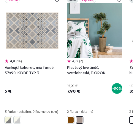
4,9
14
4,0
2
Vonkajší koberec, mix farieb,
Plastový kvetináč,
Zá
57x90, KLYDE TYP 3
svetlohnedá, FLORON
bi
15,90 €
14
-50%
5 €
7,90 €
3
3 Farba - detailná, 9 Rozmerov (cm)
2 Farba - detailná
2 