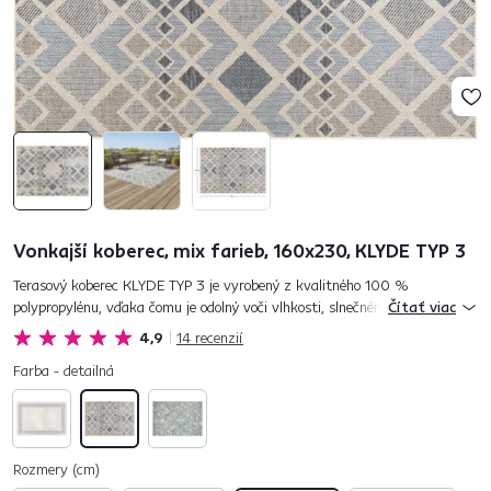
Vonkajší koberec, mix farieb, 160x230, KLYDE TYP 3
Terasový koberec KLYDE TYP 3 je vyrobený z kvalitného 100 %
polypropylénu, vďaka čomu je odolný voči vlhkosti, slnečnému žiareniu aj
Čítať viac
bežnému opotrebovaniu. Je vhodný na použitie v interiéri aj ext...
4,9
14
recenzií
Farba - detailná
Rozmery (cm)