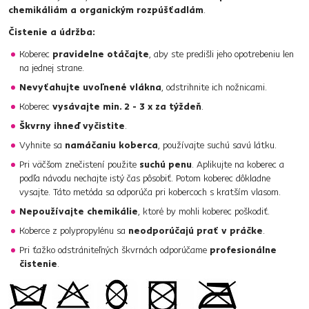
chemikáliám a organickým rozpúšťadlám
.
Čistenie a údržba:
Koberec
pravidelne otáčajte
, aby ste predišli jeho opotrebeniu len
na jednej strane.
Nevyťahujte uvoľnené vlákna
, odstrihnite ich nožnicami.
Koberec
vysávajte min. 2 - 3 x za týždeň
.
Škvrny ihneď vyčistite
.
Vyhnite sa
namáčaniu koberca
, používajte suchú savú látku.
Pri väčšom znečistení použite
suchú penu
. Aplikujte na koberec a
podľa návodu nechajte istý čas pôsobiť. Potom koberec dôkladne
vysajte. Táto metóda sa odporúča pri kobercoch s kratším vlasom.
Nepoužívajte chemikálie
, ktoré by mohli koberec poškodiť.
Koberce z polypropylénu sa
neodporúčajú prať v práčke
.
Pri ťažko odstrániteľných škvrnách odporúčame
profesionálne
čistenie
.