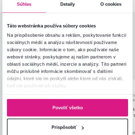
Súhlas
Detaily
O cookies
Hodnotenia produktu
Táto webstránka používa súbory cookies
Na prispôsobenie obsahu a reklám, poskytovanie funkcií
Jednoduchosť montáže
5,0
sociálnych médií a analýzu návštevnosti používame
4,9
Kvalita výrobku
4,8
súbory cookie. Informácie o tom, ako používate naše
Zodpovedá očakávaniam
4,8
webové stránky, poskytujeme aj našim partnerom v
14
recenzií
Zabalenie výrobku
4,9
oblasti sociálnych médií, inzercie a analýzy. Títo partneri
Pomer hodnoty a ceny
4,9
môžu príslušné informácie skombinovať s ďalšími
údajmi, ktoré ste im poskytli alebo ktoré od vás získali,
keď ste používali ich služby.
Annamária D.
Radovan F.
hviezdičiek
5
A
R
29.5.2026, Vlčany,
28.7.2026, Brati
Slovensko
Nové Mesto, Sl
Povoliť všetko
Je to trochu tmavšia ako na obrázku,
Koberec som odbalovala
ale je tak lepšie ☺️
príliš riadne zabalený, 
pevnom,že som sa bála
Čítať viac
Recenzia pre rovnaký model, avšak v inom
Prispôsobiť
zastrihnem bez nožníc n
prevedení
.
Recenzia pre rovnaký mod
Na stránke bolo napísan