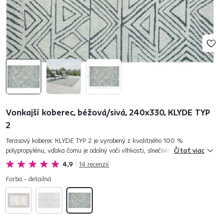
Vonkajší koberec, béžová/sivá, 240x330, KLYDE TYP
2
Terasový koberec KLYDE TYP 2 je vyrobený z kvalitného 100 %
polypropylénu, vďaka čomu je odolný voči vlhkosti, slnečnému žiareniu aj
Čítať viac
bežnému opotrebovaniu. Je vhodný na použitie v interiéri aj ext...
4,9
14
recenzií
Farba - detailná