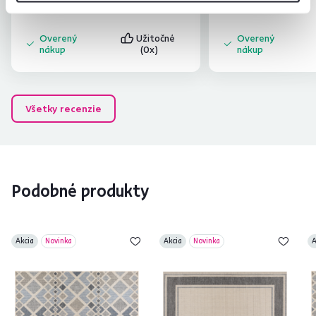
prevedení
.
exteriéru, ale skôr asi 
mňa,, snáď naozaj vydr
Overený
Užitočné
Overený
uvidíme.
nákup
(0x)
nákup
Všetky recenzie
Podobné produkty
Akcia
Novinka
Akcia
Novinka
A