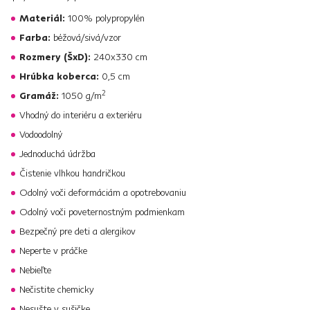
Materiál:
100% polypropylén
Farba:
béžová/sivá/vzor
Rozmery (ŠxD):
240x330 cm
Hrúbka koberca:
0,5 cm
2
Gramáž:
1050 g/m
Vhodný do interiéru a exteriéru
Vodoodolný
Jednoduchá údržba
Čistenie vlhkou handričkou
Odolný voči deformáciám a opotrebovaniu
Odolný voči poveternostným podmienkam
Bezpečný pre deti a alergikov
Neperte v práčke
Nebieľte
Nečistite chemicky
Nesušte v sušičke