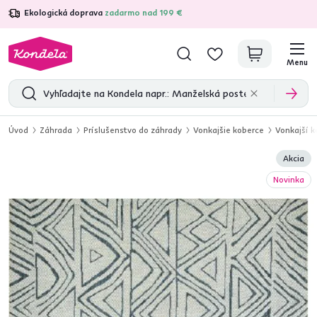
Ekologická doprava
zadarmo nad 199 €
4,7
31 211
overených produktových recenzií
Menu
Úvod
Záhrada
Príslušenstvo do záhrady
Vonkajšie koberce
Vonkajší k
Akcia
Novinka