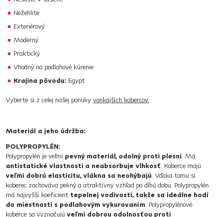
Nežehlite
Exteriérový
Moderný
Praktický
Vhodný na podlahové kúrenie
Krajina pôvodu:
Egypt
Vyberte si z celej našej ponuky
vonkajších kobercov.
Materiál a jeho údržba:
POLYPROPYLÉN:
Polypropylén je veľmi
pevný materiál, odolný proti plesni
. Má
antistatické vlastnosti a neabsorbuje vlhkosť
. Koberce majú
veľmi dobrú elasticitu, vlákna sa neohýbajú
. Vďaka tomu si
koberec zachováva pekný a atraktívny vzhľad po dlhú dobu. Polypropylén
má najvyšší koeficient
tepelnej vodivosti, takže sa ideálne hodí
do miestnosti s podlahovým vykurovaním
. Polypropylénové
koberce sa vyznačujú
veľmi dobrou odolnosťou proti