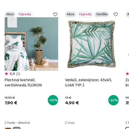
Akcia
Výpredaj
Akcia
Výpredaj
Vynáška
A
4,0
2
Plastový kvetináč,
Vankúš, zelená/vzor, 45x45,
Zá
svetlohnedá, FLORON
UJAN TYP 2
bi
15,90 €
13 €
14
-50%
-62%
7,90 €
4,90 €
3
2 Farba - detailná
2 Vzor
2 