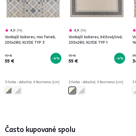
4,9
14
4,9
14
Vonkajší koberec, mix farieb,
Vonkajší koberec, béžová/sivá,
Vo
200x280, KLYDE TYP 3
200x280, KLYDE TYP 1
1
59 €
59 €
39
-6%
-6%
55 €
55 €
3
3 Farba - detailná, 9 Rozmerov (cm)
3 Farba - detailná, 9 Rozmerov (cm)
3 
Často kupované spolu