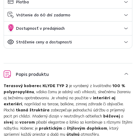
Platba
Vrátenie do 60 dní zadarmo
Dostupnosť v predajniach
Stráženie ceny a dostupnosti
Popis produktu
Terasový koberec KLYDE TYP 2
je vyrobený z kvalitného
100 %
polypropylénu
, vďaka čomu je odolný voči vlhkosti, slnečnému žiareniu
aj bežnému opotrebovaniu. Je vhodný na použitie v
interiéri aj
exteriéri
, napríklad na terase, balkóne, zimnej záhrade či obývačke.
Plochá
tkaná štruktúra
zabezpečuje jednoduchú údržbu a príjemný
pocit pri chôdzi. Moderný dizajn v neutrálnych odtieňoch
béžovej
a
sivej
so
vzorom
pôsobí elegantne a ľahko sa kombinuje s rôznymi štýlmi
nábytku. Koberec je
praktickým
a
štýlovým doplnkom
, ktorý
spríjemní každý priestor a dodá mu
útulnú
atmosféru.