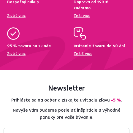
Bezpečný nákup
Doprava od 199 €
zadarmo
Zistiť viac
Zisti viac
95 % tovaru na sklade
Vrátenie tovaru do 60 dní
Zistiť viac
Zistiť viac
Newsletter
Prihláste sa na odber a získajte uvítaciu zľavu
-5 %
.
Navyše vám budeme posielať inšpirácie a výhodné
ponuky pre vaše bývanie.