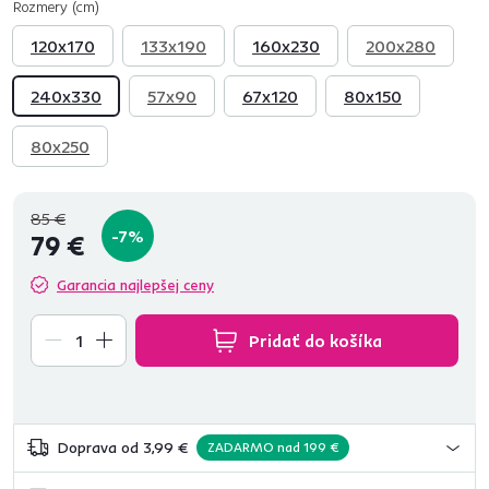
Rozmery (cm)
120x170
133x190
160x230
200x280
240x330
57x90
67x120
80x150
80x250
85 €
-7%
79 €
Garancia najlepšej ceny
Pridať do košíka
Doprava od 3,99 €
ZADARMO nad 199 €