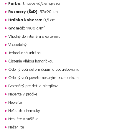
Farba:
tmavosivá/čierna/vzor
Rozmery (ŠxD):
57x90 cm
Hrúbka koberca:
0,5 cm
2
Gramáž:
1400 g/m
Vhodný do interiéru a exteriéru
Vodoodolný
Jednoduchá údržba
Čistenie vlhkou handričkou
Odolný voči deformáciám a opotrebovaniu
Odolný voči poveternostným podmienkam
Bezpečný pre deti a alergikov
Neperte v práčke
Nebieľte
Nečistite chemicky
Nesušte v sušičke
Nežehlite