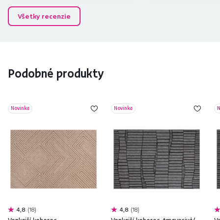
Všetky recenzie
Podobné produkty
Novinka
Novinka
N
4,8
18
4,8
18