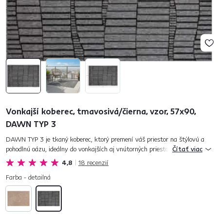
Vonkajší koberec, tmavosivá/čierna, vzor, 57x90,
DAWN TYP 3
DAWN TYP 3 je tkaný koberec, ktorý premení váš priestor na štýlovú a
pohodlnú oázu, ideálny do vonkajších aj vnútorných priestorov. Vyrobený
Čítať viac
zo 100 % polypropylénu, jeho tmavosivá a čierna farba...
4,8
18
recenzií
Farba - detailná