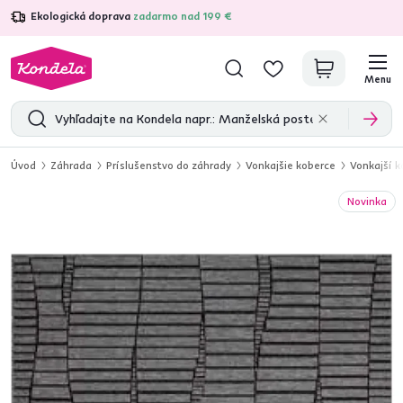
Ekologická doprava
zadarmo nad 199 €
4,7
31 211
overených produktových recenzií
Menu
Úvod
Záhrada
Príslušenstvo do záhrady
Vonkajšie koberce
Vonkajší k
Novinka