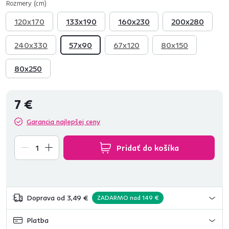
Rozmery (cm)
120x170
133x190
160x230
200x280
240x330
57x90
67x120
80x150
80x250
7 €
Garancia najlepšej ceny
Pridať do košíka
Doprava od 3,49 €
ZADARMO nad 149 €
Platba