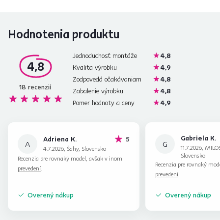
Hodnotenia produktu
Jednoduchosť montáže
4,8
4,8
Kvalita výrobku
4,9
Zodpovedá očakávaniam
4,8
18
recenzií
Zabalenie výrobku
4,8
Pomer hodnoty a ceny
4,9
Gabriela K.
hviezdičiek
Adriena K.
5
A
G
11.7.2026, MIL
4.7.2026, Šahy, Slovensko
Slovensko
Recenzia pre rovnaký model, avšak v inom
Recenzia pre rovnaký mod
prevedení
.
prevedení
.
Overený nákup
Overený nákup