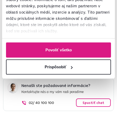
webové stránky, poskytujeme aj našim partnerom v
oblasti sociálnych médií, inzercie a analýzy. Títo partneri
Číslo produktu : 0000414437
môžu príslušné informácie skombinovať s ďalšími
údajmi, ktoré ste im poskytli alebo ktoré od vás získali,
keď ste používali ich služby.
Základné parametre
Rozmery a špecifikácie
Povoliť všetko
Informácie o balení
Prispôsobiť
Nenašli ste požadované informácie?
Kontaktujte nás a my vám radi poradíme
02/ 40 100 100
Spustiť chat