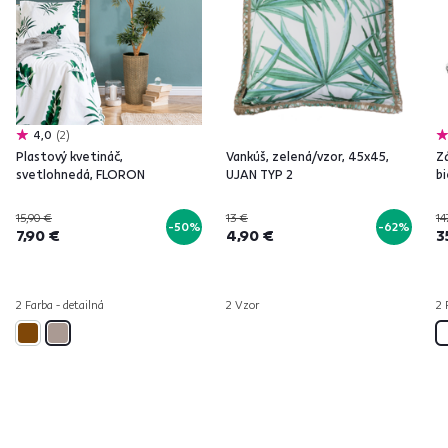
4,0
2
Plastový kvetináč,
Vankúš, zelená/vzor, 45x45,
Zá
svetlohnedá, FLORON
UJAN TYP 2
bi
15,90 €
13 €
14
-50%
-62%
7,90 €
4,90 €
3
2 Farba - detailná
2 Vzor
2 