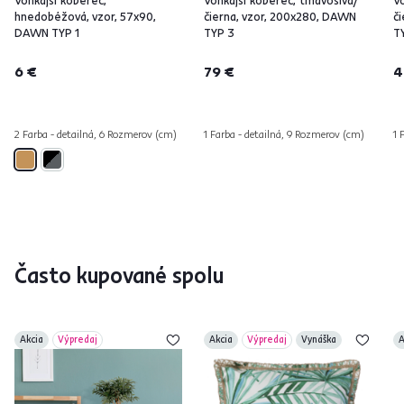
Vonkajší koberec,
Vonkajší koberec, tmavosivá/
V
hnedobéžová, vzor, 57x90,
čierna, vzor, 200x280, DAWN
č
DAWN TYP 1
TYP 3
T
6 €
79 €
4
2 Farba - detailná, 6 Rozmerov (cm)
1 Farba - detailná, 9 Rozmerov (cm)
1 
Často kupované spolu
Akcia
Výpredaj
Akcia
Výpredaj
Vynáška
A