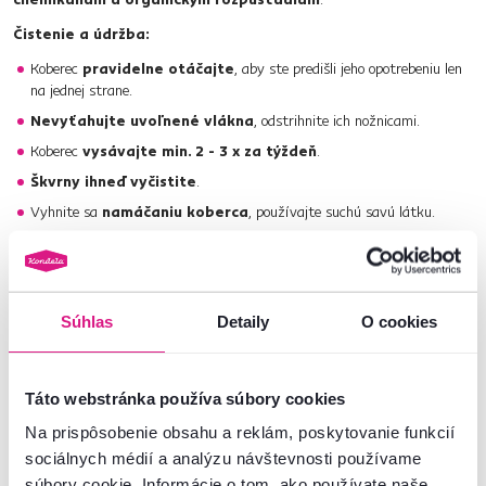
Čistenie a údržba:
Koberec
pravidelne otáčajte
, aby ste predišli jeho opotrebeniu len
na jednej strane.
Nevyťahujte uvoľnené vlákna
, odstrihnite ich nožnicami.
Koberec
vysávajte min. 2 - 3 x za týždeň
.
Škvrny ihneď vyčistite
.
Vyhnite sa
namáčaniu koberca
, používajte suchú savú látku.
Pri väčšom znečistení použite
suchú penu
. Aplikujte na koberec a
podľa návodu nechajte istý čas pôsobiť. Potom koberec dôkladne
vysajte. Táto metóda sa odporúča pri kobercoch s kratším vlasom.
Nepoužívajte chemikálie
, ktoré by mohli koberec poškodiť.
Súhlas
Detaily
O cookies
Koberce z polypropylénu sa
neodporúčajú prať v práčke
.
Pri ťažko odstrániteľných škvrnách odporúčame
profesionálne
Táto webstránka používa súbory cookies
čistenie
.
Na prispôsobenie obsahu a reklám, poskytovanie funkcií
sociálnych médií a analýzu návštevnosti používame
súbory cookie. Informácie o tom, ako používate naše