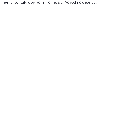
e‑mailov tak, aby vám nič neušlo.
Návod nájdete tu
.
Predajne po celom Slovensku