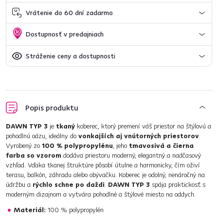
Vrátenie do 60 dní zadarmo
Dostupnosť v predajniach
Stráženie ceny a dostupnosti
Popis produktu
DAWN TYP 3
je
tkaný
koberec, ktorý premení váš priestor na štýlovú a
pohodlnú oázu, ideálny do
vonkajších aj vnútorných priestorov
.
Vyrobený zo
100 % polypropylénu
, jeho
tmavosivá a čierna
farba so vzorom
dodáva priestoru moderný, elegantný a nadčasový
vzhľad. Vďaka tkanej štruktúre pôsobí útulne a harmonicky, čím oživí
terasu, balkón, záhradu alebo obývačku. Koberec je odolný, nenáročný na
údržbu a
rýchlo schne po daždi
.
DAWN TYP 3
spája praktickosť s
moderným dizajnom a vytvára pohodlné a štýlové miesto na oddych.
Materiál:
100 % polypropylén