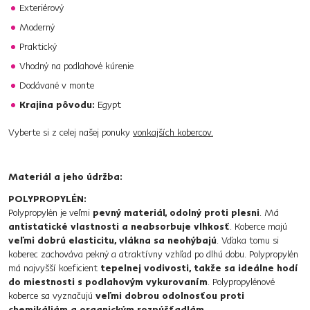
Exteriérový
Moderný
Praktický
Vhodný na podlahové kúrenie
Dodávané v monte
Krajina pôvodu:
Egypt
Vyberte si z celej našej ponuky
vonkajších kobercov.
Materiál a jeho údržba:
POLYPROPYLÉN:
Polypropylén je veľmi
pevný materiál, odolný proti plesni
. Má
antistatické vlastnosti a neabsorbuje vlhkosť
. Koberce majú
veľmi dobrú elasticitu, vlákna sa neohýbajú
. Vďaka tomu si
koberec zachováva pekný a atraktívny vzhľad po dlhú dobu. Polypropylén
má najvyšší koeficient
tepelnej vodivosti, takže sa ideálne hodí
do miestnosti s podlahovým vykurovaním
. Polypropylénové
koberce sa vyznačujú
veľmi dobrou odolnosťou proti
chemikáliám a organickým rozpúšťadlám
.