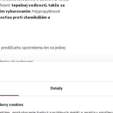
ficient
tepelnej vodivosti, takže sa
vým vykurovaním
. Polypropylénové
osťou proti chemikáliám a
e predišli jeho opotrebeniu len na jednej
rihnite ich nožnicami.
ždeň
.
ívajte suchú savú látku.
Detaily
enu
. Aplikujte na koberec a podľa návodu
rec dôkladne vysajte. Táto metóda sa
bory cookies
m.
eklám, poskytovanie funkcií sociálnych médií a analýzu návšte