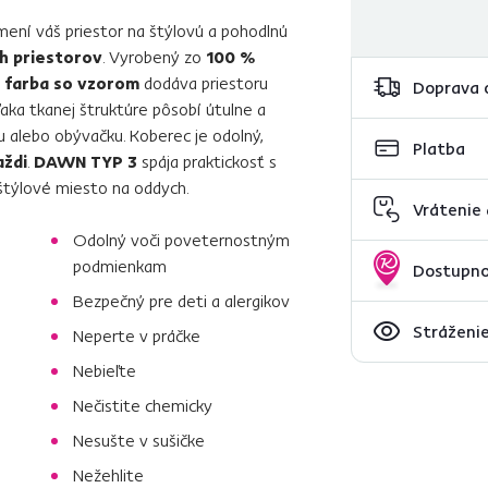
mení váš priestor na štýlovú a pohodlnú
ch priestorov
. Vyrobený zo
100 %
a farba so vzorom
dodáva priestoru
Doprava 
aka tkanej štruktúre pôsobí útulne a
du alebo obývačku. Koberec je odolný,
Platba
aždi
.
DAWN TYP 3
spája praktickosť s
týlové miesto na oddych.
Vrátenie
Odolný voči poveternostným
podmienkam
Dostupno
Bezpečný pre deti a alergikov
Stráženie
Neperte v práčke
Nebieľte
Nečistite chemicky
Nesušte v sušičke
Nežehlite