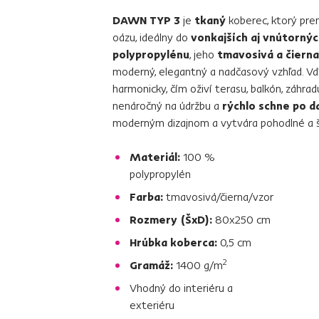
DAWN TYP 3
je
tkaný
koberec, ktorý pre
oázu, ideálny do
vonkajších aj vnútorný
polypropylénu
, jeho
tmavosivá a čiern
moderný, elegantný a nadčasový vzhľad. Vď
harmonicky, čím oživí terasu, balkón, záhra
nenáročný na údržbu a
rýchlo schne po d
moderným dizajnom a vytvára pohodlné a š
Materiál:
100 %
polypropylén
Farba:
tmavosivá/čierna/vzor
Rozmery (ŠxD):
80x250 cm
Hrúbka koberca:
0,5 cm
2
Gramáž:
1400 g/m
Vhodný do interiéru a
exteriéru