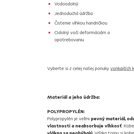
Vodoodolný
Jednoduchá údržba
Čistenie vlhkou handričkou
Odolný voči deformáciám a
opotrebovaniu
Vyberte si z celej našej ponuky
vonkajších 
Materiál a jeho údržba:
POLYPROPYLÉN:
Polypropylén je veľmi
pevný materiál, odo
vlastnosti a neabsorbuje vlhkosť
. Kob
vlákna sa neohýbajú
. Vďaka tomu si kob