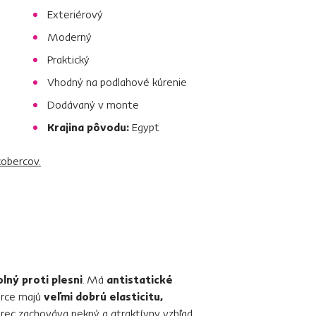
Exteriérový
Moderný
Praktický
Vhodný na podlahové kúrenie
Dodávaný v monte
Krajina pôvodu:
Egypt
kobercov.
lný proti plesni
. Má
antistatické
erce majú
veľmi dobrú elasticitu,
erec zachováva pekný a atraktívny vzhľad