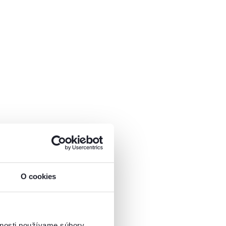
O cookies
vnosti používame súbory