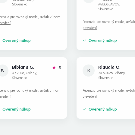
Slovensko
MILOSLAVOV,
Slovensko
cenzia pre rovnaký model, avšak v inom
Recenzia pre rovnaký model, avša
evedení
.
prevedení
.
Overený nákup
Overený nákup
Bibiana G.
Klaudia O.
hviezdičiek
5
B
K
9.7.2026, Oslany,
30.6.2026, Vlčany,
Slovensko
Slovensko
cenzia pre rovnaký model, avšak v inom
Recenzia pre rovnaký model, avša
evedení
.
prevedení
.
Overený nákup
Overený nákup