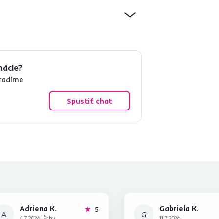
mácie?
oradíme
Spustiť chat
Adriena K.
Gabriela K.
hviezdičiek
5
A
G
4.7.2026, Šahy,
11.7.2026,