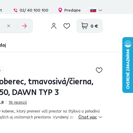
at
02/ 40 100 100
Predajne
0 €
daj
a
oberec, tmavosivá/čierna,
250, DAWN TYP 3
,8
18
recenzií
oberec, ktorý premení váš priestor na štýlovú a pohodlnú
ajších aj vnútorných priestorov. Vyrobený zo 100 %
Čítať viac
avosivá a čierna farba...