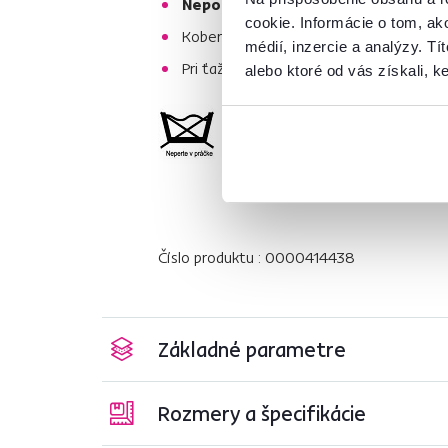
Nepoužívajte chemikálie
, ktoré by m
cookie. Informácie o tom, ak
Koberce z polypropylénu sa
neodporúč
médií, inzercie a analýzy. Tí
Pri ťažko odstrániteľných škvrnách od
alebo ktoré od vás získali, ke
Číslo produktu : 0000414438
Základné parametre
Rozmery a špecifikácie