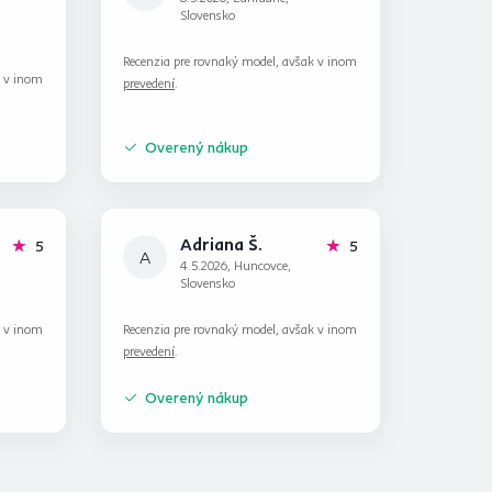
Slovensko
Recenzia pre rovnaký model, avšak v inom
k v inom
prevedení
.
Overený nákup
Adriana Š.
hviezdičiek
hviezdičiek
5
5
A
4.5.2026, Huncovce,
Slovensko
k v inom
Recenzia pre rovnaký model, avšak v inom
prevedení
.
Overený nákup