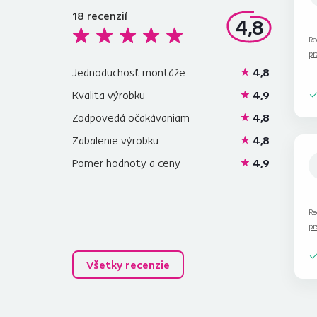
18
recenzií
4,8
Re
pr
Jednoduchosť montáže
4,8
Kvalita výrobku
4,9
Zodpovedá očakávaniam
4,8
Zabalenie výrobku
4,8
Pomer hodnoty a ceny
4,9
Re
pr
Všetky recenzie