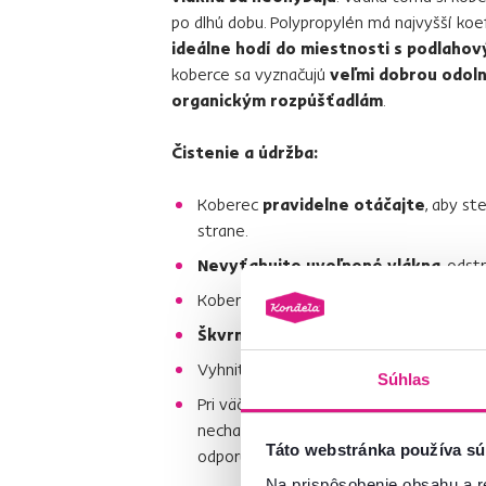
po dlhú dobu. Polypropylén má najvyšší koe
ideálne hodí do miestnosti s podlaho
koberce sa vyznačujú
veľmi dobrou odoln
organickým rozpúšťadlám
.
Čistenie a údržba:
Koberec
pravidelne otáčajte
, aby st
strane.
Nevyťahujte uvoľnené vlákna
, odst
Koberec
vysávajte min. 2 - 3 x za tý
Škvrny ihneď vyčistite
.
Vyhnite sa
namáčaniu koberca
, použ
Súhlas
Pri väčšom znečistení použite
suchú p
nechajte istý čas pôsobiť. Potom kobe
Táto webstránka používa sú
odporúča pri kobercoch s kratším vlaso
Na prispôsobenie obsahu a r