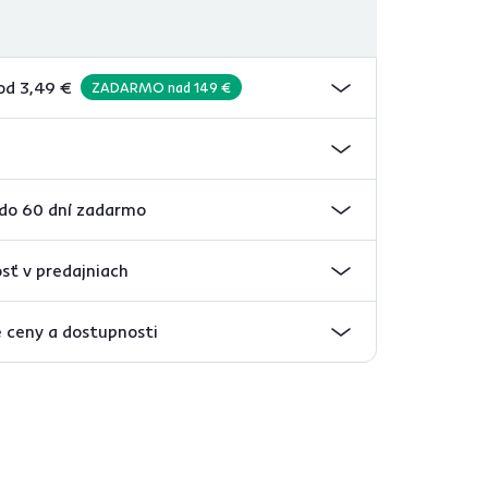
od 3,49 €
ZADARMO nad 149 €
 do 60 dní zadarmo
sť v predajniach
 ceny a dostupnosti