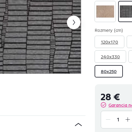
Rozmery (cm)
120x170
240x330
80x250
28 €
Garancia n