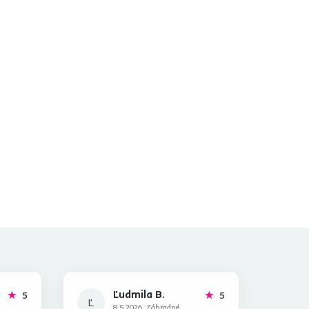
Ľudmila B.
hviezdičiek
hviezdičiek
5
5
Ľ
8.5.2026, Záhradné,