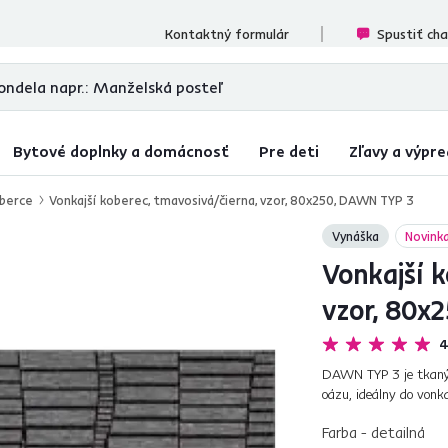
cenzií
Kontaktný formulár
Spustiť ch
Bytové doplnky a domácnosť
Pre deti
Zľavy a výpre
oberce
Vonkajší koberec, tmavosivá/čierna, vzor, 80x250, DAWN TYP 3
Vynáška
Novink
Vonkajší k
vzor, 80x
4
DAWN TYP 3 je tkaný k
oázu, ideálny do vonk
polypropylénu, jeho tm
Farba - detailná