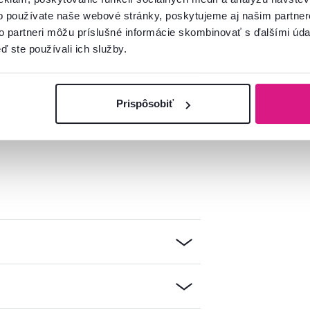
ohli koberec poškodiť.
o používate naše webové stránky, poskytujeme aj našim partner
ajú prať v práčke
.
to partneri môžu príslušné informácie skombinovať s ďalšími údaj
porúčame
profesionálne čistenie
.
ď ste používali ich služby.
Prispôsobiť