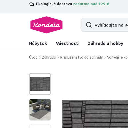
Ekologická doprava
zadarmo nad 199 €
4,7
31 157
overených produktových re
Nábytok
Miestnosti
Záhrada a hobby
Úvod
Záhrada
Príslušenstvo do záhrady
Vonkajšie k