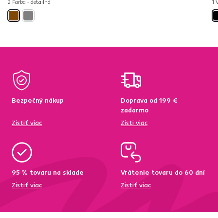
2 Farba - detailná
1 
Bezpečný nákup
Doprava od 199 €
zadarmo
Zistiť viac
Zisti viac
95 % tovaru na sklade
Vrátenie tovaru do 60 dní
Zistiť viac
Zistiť viac