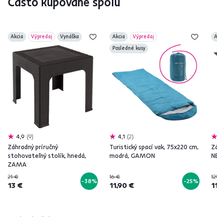
Často kupované spolu
Akcia
Výpredaj
Vynáška
Akcia
Výpredaj
A
Posledné kusy
4,9
9
4,1
2
Záhradný príručný
Turistický spací vak, 75x220 cm,
Z
stohovateľný stolík, hnedá,
modrá, GAMON
N
ZAMA
21 €
16 €
12
-38%
-25%
13 €
11,90 €
1