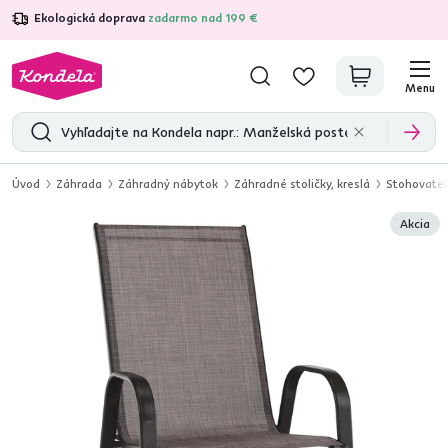
Ekologická doprava
zadarmo nad 199 €
4,7
31 375
overených produktových recenzií
Menu
Úvod
Záhrada
Záhradný nábytok
Záhradné stoličky, kreslá
Stohovateľ
Akcia