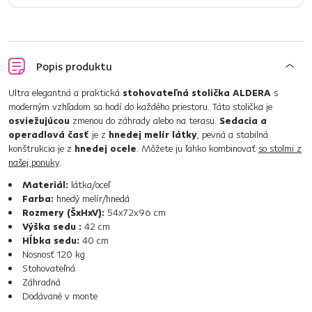
Popis produktu
Ultra elegantná a praktická
stohovateľná stolička ALDERA
s
moderným vzhľadom sa hodí do každého priestoru. Táto stolička je
osviežujúcou
zmenou do záhrady alebo na terasu.
Sedacia a
operadlová časť
je z
hnedej melír látky
, pevná a stabilná
konštrukcia je z
hnedej ocele
. Môžete ju ľahko kombinovať
so stolmi z
našej ponuky
.
Materiál:
látka/oceľ
Farba:
hnedý melír/hnedá
Rozmery (ŠxHxV):
54x72x96 cm
Výška sedu :
42 cm
Hĺbka sedu:
40 cm
Nosnosť 120 kg
Stohovateľná
Záhradná
Dodávané v monte