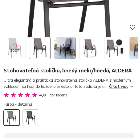
360°
Stohovateľná stolička, hnedý melír/hnedá, ALDERA
Ultra elegantná a praktická stohovateľná stolička ALDERA s moderným
vzhľadom sa hodí do každého priestoru. Táto stolička je osviežujúcou
Čítať viac
zmenou do záhrady alebo na terasu. Sedacia a operadlová čas...
4,8
69
recenzií
Farba - detailná