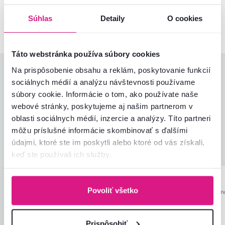
02/ 40 100 100
Spustiť chat
Súhlas
Detaily
O cookies
Táto webstránka používa súbory cookies
Na prispôsobenie obsahu a reklám, poskytovanie funkcií
Hodnotenia produktu
sociálnych médií a analýzu návštevnosti používame
súbory cookie. Informácie o tom, ako používate naše
Jednoduchosť montáže
4,9
4,8
webové stránky, poskytujeme aj našim partnerom v
Kvalita výrobku
4,7
oblasti sociálnych médií, inzercie a analýzy. Títo partneri
Zodpovedá očakávaniam
4,8
69
recenzií
môžu príslušné informácie skombinovať s ďalšími
Zabalenie výrobku
4,7
údajmi, ktoré ste im poskytli alebo ktoré od vás získali,
Pomer hodnoty a ceny
4,7
keď ste používali ich služby.
Alena B.
Mária T.
hviezdičiek
5
A
M
Povoliť všetko
30.10.2023, Bratislava,
24.7.2023, Kom
Slovensko
Slovensko
Som velmi spokojna s kvalitou aj
Pohodlné sedenie
Prispôsobiť