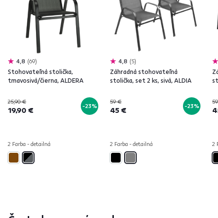
4,8
69
4,8
5
Stohovateľná stolička,
Záhradná stohovateľná
Z
tmavosivá/čierna, ALDERA
stolička, set 2 ks, sivá, ALDIA
st
25,90 €
59 €
59
-23%
-23%
19,90 €
45 €
4
2 Farba - detailná
2 Farba - detailná
2 