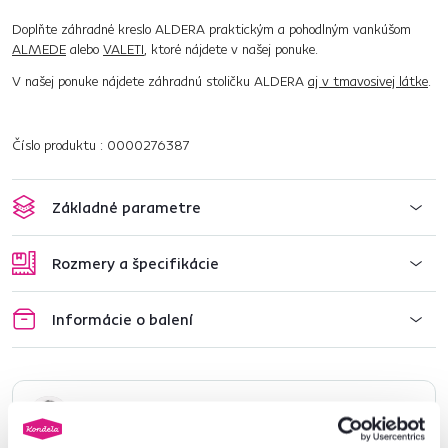
Doplňte záhradné kreslo ALDERA praktickým a pohodlným vankúšom
ALMEDE
alebo
VALETI
, ktoré nájdete v našej ponuke.
V našej ponuke nájdete záhradnú stoličku ALDERA
aj v tmavosivej látke
.
Číslo produktu : 0000276387
Základné parametre
Rozmery a špecifikácie
Informácie o balení
Nenašli ste požadované informácie?
Kontaktujte nás a my vám radi poradíme