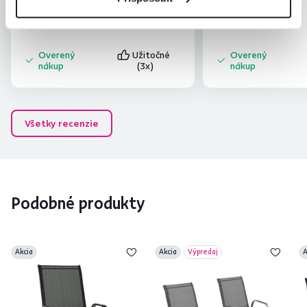
dodavkou stoliciek, vyhodou je aj ich
syohovatelnost a vyborna kvalita.
Čítať viac
Overený
Užitočné
Overený
nákup
(3x)
nákup
Všetky recenzie
Podobné produkty
Akcia
Akcia
Výpredaj
A