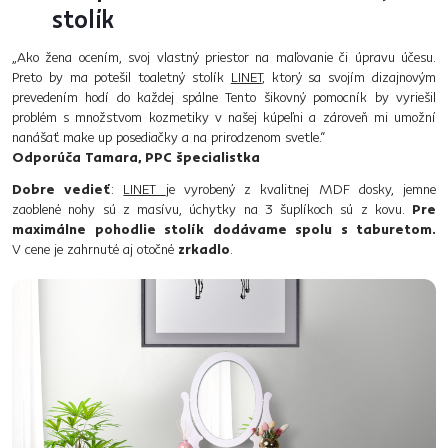
stolík
„Ako žena ocením, svoj vlastný priestor na maľovanie či úpravu účesu.
Preto by ma potešil toaletný stolík
LINET
, ktorý sa svojím dizajnovým
prevedením hodí do každej spálne Tento šikovný pomocník by vyriešil
problém s množstvom kozmetiky v našej kúpeľni a zároveň mi umožní
nanášať make up posediačky a na prirodzenom svetle.“
Odporúča Tamara, PPC špecialistka
Dobre vedieť
:
LINET
je vyrobený z kvalitnej MDF dosky, jemne
zaoblené nohy sú z masívu, úchytky na 3 šuplíkoch sú z kovu.
Pre
maximálne pohodlie stolík dodávame spolu s taburetom.
V cene je zahrnuté aj otočné
zrkadlo
.