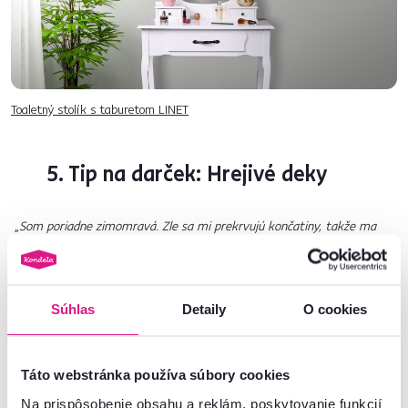
Toaletný stolík s taburetom LINET
5. Tip na darček: Hrejivé deky
„
Som poriadne zimomravá. Zle sa mi prekrvujú končatiny, takže ma
najviac poteší čokoľvek teplé a hrejivé. Týmto problémom trpí mnoho
žien, a preto si myslím, že nikdy neurobíte chybu s extra hrubou dekou.
Najviac mi vyhovuje baránková deka
SAMANTE
, je obojstranná a extra
mäkučká. A ešte jedna vec – pokiaľ vaša milá zbožňuje Vianoce tak ako
Súhlas
Detaily
O cookies
ja, jej zimný vzor sa jej bude určite páčiť.
“
Odporúča Petra, špecialistka na newslettere
Táto webstránka používa súbory cookies
Na prispôsobenie obsahu a reklám, poskytovanie funkcií