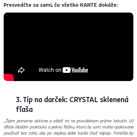
Presvedčte sa sami, čo všetko KANTE dokáže:
3. Tip na darček: CRYSTAL sklenená
fľaša
„
Žijem pomerne aktívne a záleží mi na pravidelnom príjme tekutín. Už
dlhšie hľadám praktickú a peknú fľašku, ktorú by som mohla opakovane
používať bez toho, aby po nejakej dobe kazila chuť nápoja. Potešila by