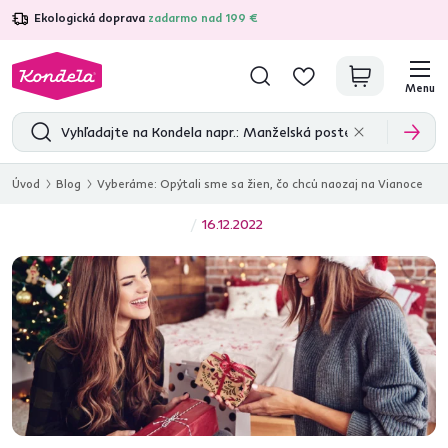
Ekologická doprava
zadarmo nad 199 €
4,7
31 211
overených produktových recenzií
Menu
Úvod
Blog
Vyberáme: Opýtali sme sa žien, čo chcú naozaj na Vianoce
16.12.2022