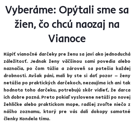
Vyberáme: Opýtali sme sa
žien, čo chcú naozaj na
Vianoce
Kúpiť vianočné darčeky pre ženu sa javí ako jednoduchá
záležitosť. Jednak ženy väčšinou sami povedia alebo
naznačia, po čom túžia a zároveň sa potešia každej
drobnosti. Avšak páni, mali by ste si dať pozor – ženy
netúžia po praktických darčekoch, nezaujíma ich ani tak
hodnota toho darčeku, potrebujú skôr vidieť, že darca
ich dobre pozná. Preto pokiaľ vyslovene netúži po novej
žehličke alebo praktickom mope, radšej zvoľte niečo z
nášho zoznamu, ktorý pre vás dali dokopy samotné
členky Kondela tímu.