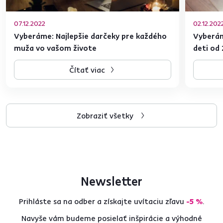
07.12.2022
02.12.202
Vyberáme: Najlepšie darčeky pre každého
Vyberám
muža vo vašom živote
deti od
Čítať viac
Zobraziť všetky
Newsletter
Prihláste sa na odber a získajte uvítaciu zľavu
-5 %
.
Navyše vám budeme posielať inšpirácie a výhodné