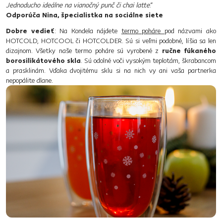
Jednoducho ideálne na vianočný punč či chai latte
.“
Odporúča Nina, špecialistka na sociálne siete
Dobre vedieť
: Na Kondela nájdete
termo poháre
pod názvami ako
HOTCOLD, HOTCOOL či HOTCOLDER. Sú si veľmi podobné, líšia sa len
dizajnom. Všetky naše termo poháre sú vyrobené z
ručne fúkaného
borosilikátového skla
. Sú odolné voči vysokým teplotám, škrabancom
a prasklinám. Vďaka dvojitému sklu si na nich vy ani vaša partnerka
nepopálite dlane.