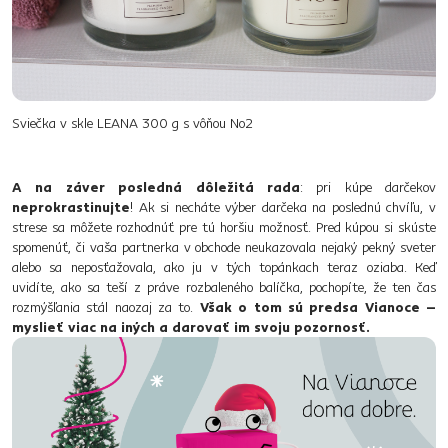
Sviečka v skle LEANA 300 g s vôňou No2
A na záver posledná dôležitá rada
: pri kúpe darčekov
neprokrastinujte
! Ak si necháte výber darčeka na poslednú chvíľu, v
strese sa môžete rozhodnúť pre tú horšiu možnosť. Pred kúpou si skúste
spomenúť, či vaša partnerka v obchode neukazovala nejaký pekný sveter
alebo sa neposťažovala, ako ju v tých topánkach teraz oziaba. Keď
uvidíte, ako sa teší z práve rozbaleného balíčka, pochopíte, že ten čas
rozmýšľania stál naozaj za to.
Však o tom sú predsa Vianoce –
myslieť viac na iných a darovať im svoju pozornosť.