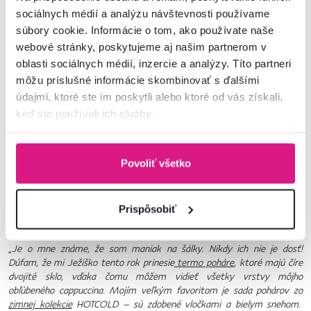
sociálnych médií a analýzu návštevnosti používame
súbory cookie. Informácie o tom, ako používate naše
webové stránky, poskytujeme aj našim partnerom v
oblasti sociálnych médií, inzercie a analýzy. Títo partneri
môžu príslušné informácie skombinovať s ďalšími
údajmi, ktoré ste im poskytli alebo ktoré od vás získali,
keď ste používali ich služby.
Povoliť všetko
Baránkové deky SAMANTE
Prispôsobiť
6. Tip na darček: Termo poháre
„
Je o mne známe, že som maniak na šálky. Nikdy ich nie je dosť!
Dúfam, že mi Ježiško tento rok prinesie
termo poháre
, ktoré majú číre
dvojité sklo, vďaka čomu môžem vidieť všetky vrstvy môjho
obľúbeného cappuccina. Mojím veľkým favoritom je sada pohárov zo
zimnej kolekcie
HOTCOLD – sú zdobené vločkami a bielym snehom.