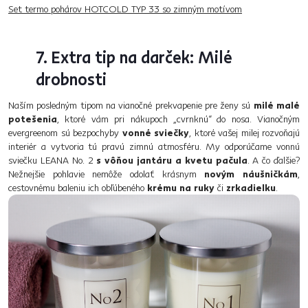
Set termo pohárov HOTCOLD TYP 33 so zimným motívom
7. Extra tip na darček: Milé
drobnosti
Naším posledným tipom na vianočné prekvapenie pre ženy sú
milé malé
potešenia
, ktoré vám pri nákupoch „cvrnknú“ do nosa. Vianočným
evergreenom sú bezpochyby
vonné sviečky
, ktoré vašej milej rozvoňajú
interiér a vytvoria tú pravú zimnú atmosféru. My odporúčame vonnú
sviečku LEANA No. 2
s vôňou jantáru a kvetu pačula
. A čo ďalšie?
Nežnejšie pohlavie nemôže odolať krásnym
novým náušničkám
,
cestovnému baleniu ich obľúbeného
krému na ruky
či
zrkadielku
.