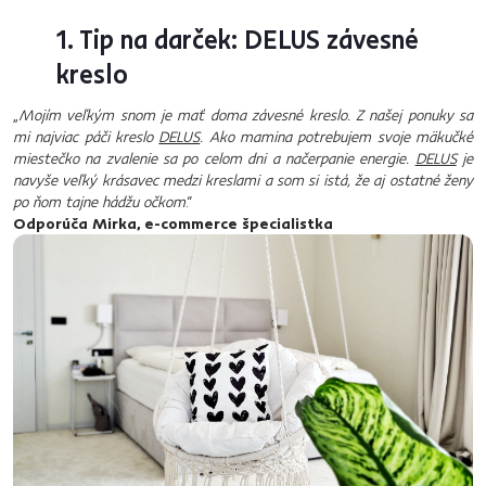
1. Tip na darček: DELUS závesné
kreslo
„
Mojím veľkým snom je mať doma závesné kreslo. Z našej ponuky sa
mi najviac páči kreslo
DELUS
. Ako mamina potrebujem svoje mäkučké
miestečko na zvalenie sa po celom dni a načerpanie energie.
DELUS
je
navyše veľký krásavec medzi kreslami a som si istá, že aj ostatné ženy
po ňom tajne hádžu očkom
.“
Odporúča Mirka, e-commerce špecialistka