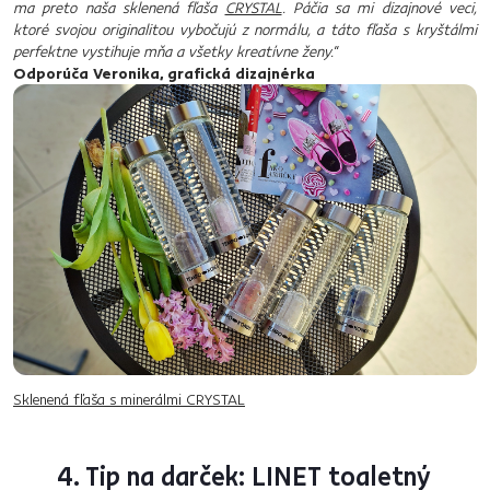
ma preto naša sklenená fľaša
CRYSTAL
. Páčia sa mi dizajnové veci,
ktoré svojou originalitou vybočujú z normálu, a táto fľaša s kryštálmi
perfektne vystihuje mňa a všetky kreatívne ženy.
“
Odporúča Veronika, grafická dizajnérka
Sklenená fľaša s minerálmi CRYSTAL
4. Tip na darček: LINET toaletný