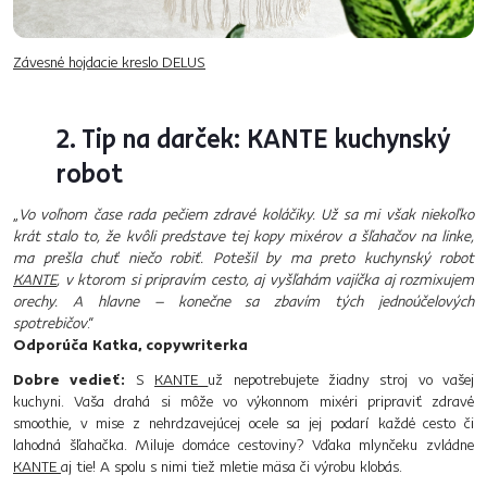
Závesné hojdacie kreslo DELUS
2. Tip na darček: KANTE kuchynský
robot
„
Vo voľnom čase rada pečiem zdravé koláčiky. Už sa mi však niekoľko
krát stalo to, že kvôli predstave tej kopy mixérov a šľahačov na linke,
ma prešla chuť niečo robiť. Potešil by ma preto kuchynský robot
KANTE
, v ktorom si pripravím cesto, aj vyšľahám vajíčka aj rozmixujem
orechy. A hlavne – konečne sa zbavím tých jednoúčelových
spotrebičov
.“
Odporúča Katka, copywriterka
Dobre vedieť:
S
KANTE
už nepotrebujete žiadny stroj vo vašej
kuchyni. Vaša drahá si môže vo výkonnom mixéri pripraviť zdravé
smoothie, v mise z nehrdzavejúcej ocele sa jej podarí každé cesto či
lahodná šľahačka. Miluje domáce cestoviny? Vďaka mlynčeku zvládne
KANTE
aj tie! A spolu s nimi tiež mletie mäsa či výrobu klobás.