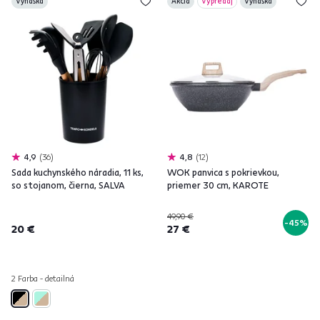
Vynáška
Akcia
Výpredaj
Vynáška
4,9
36
4,8
12
Sada kuchynského náradia, 11 ks,
WOK panvica s pokrievkou,
so stojanom, čierna, SALVA
priemer 30 cm, KAROTE
49,90 €
-45%
20 €
27 €
2 Farba - detailná