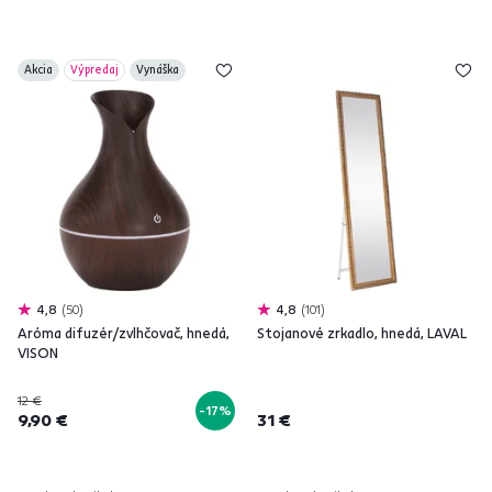
Akcia
Výpredaj
Vynáška
4,8
50
4,8
101
Aróma difuzér/zvlhčovač, hnedá,
Stojanové zrkadlo, hnedá, LAVAL
VISON
12 €
-17%
9,90 €
31 €