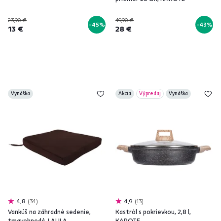
23,90 €
49,90 €
-45%
-43%
13 €
28 €
Vynáška
Akcia
Výpredaj
Vynáška
4,8
34
4,9
13
Vankúš na záhradné sedenie,
Kastról s pokrievkou, 2,8 l,
tmavohnedá, LALILA
KAROTE