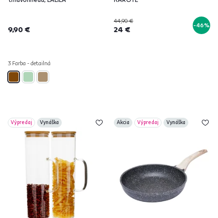
44,90 €
-46%
9,90 €
24 €
3 Farba - detailná
Výpredaj
Vynáška
Akcia
Výpredaj
Vynáška