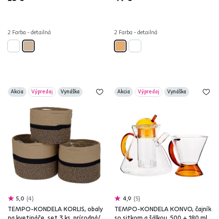
2 Farba - detailná
2 Farba - detailná
Akcia
Výpredaj
Vynáška
Akcia
Výpredaj
Vynáška
5,0
4
4,9
5
TEMPO-KONDELA KORLIS, obaly
TEMPO-KONDELA KONVO, čajník
na kvetináče, set 3 ks, prírodná/
so sitkom a šálkou, 500 + 180 ml,