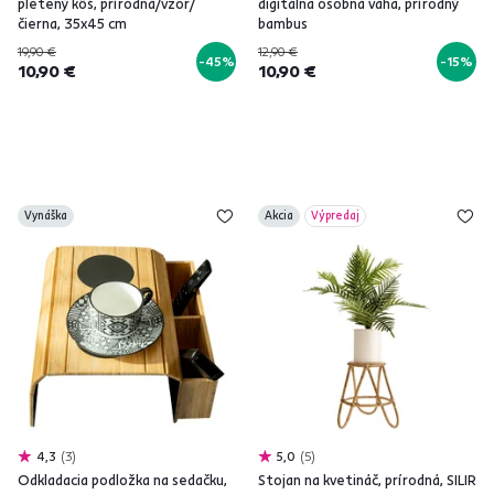
pletený kôš, prírodná/vzor/
digitálna osobná váha, prírodný
čierna, 35x45 cm
bambus
19,90 €
12,90 €
-45%
-15%
10,90 €
10,90 €
Vynáška
Akcia
Výpredaj
4,3
3
5,0
5
Odkladacia podložka na sedačku,
Stojan na kvetináč, prírodná, SILIR