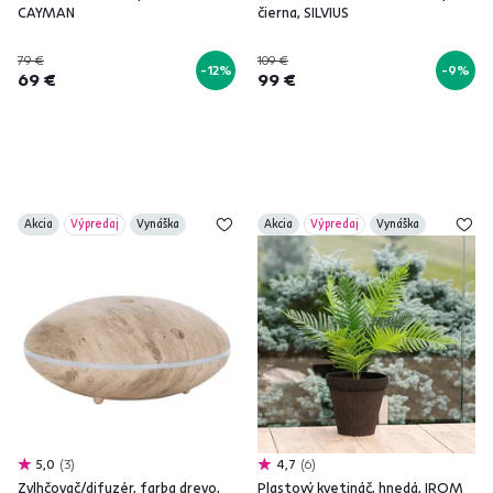
CAYMAN
čierna, SILVIUS
79 €
109 €
-12%
-9%
69 €
99 €
Akcia
Výpredaj
Vynáška
Akcia
Výpredaj
Vynáška
5,0
3
4,7
6
Zvlhčovač/difuzér, farba drevo,
Plastový kvetináč, hnedá, IROM