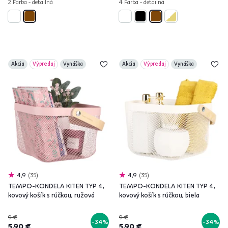
2 Farba - detailná
4 Farba - detailná
Akcia
Výpredaj
Vynáška
Akcia
Výpredaj
Vynáška
4,9
35
4,9
35
TEMPO-KONDELA KITEN TYP 4,
TEMPO-KONDELA KITEN TYP 4,
kovový košík s rúčkou, ružová
kovový košík s rúčkou, biela
9 €
9 €
-34%
-34%
5,90 €
5,90 €