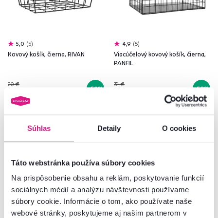
5,0
5
4,9
5
Kovový košík, čierna, RIVAN
Viacúčelový kovový košík, čierna,
PANFIL
20 €
31 €
-50%
-58%
9,90 €
12,90 €
Súhlas
Detaily
O cookies
Akcia
Výpredaj
Vynáška
Vynáška
Táto webstránka používa súbory cookies
Na prispôsobenie obsahu a reklám, poskytovanie funkcií
sociálnych médií a analýzu návštevnosti používame
súbory cookie. Informácie o tom, ako používate naše
webové stránky, poskytujeme aj našim partnerom v