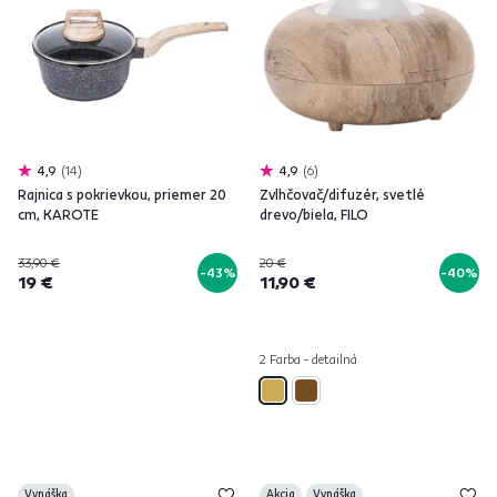
4,9
14
4,9
6
Rajnica s pokrievkou, priemer 20
Zvlhčovač/difuzér, svetlé
cm, KAROTE
drevo/biela, FILO
33,90 €
20 €
-43%
-40%
19 €
11,90 €
2 Farba - detailná
Vynáška
Akcia
Vynáška