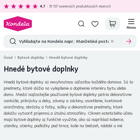
Ekologická doprava
zadarmo nad 199 €
4,7
31 157
overených produktových recenzií
Menu
Úvod
Bytové doplnky
Hnedé bytové doplnky
Hnedé bytové doplnky
Hnedá bytové doplnky sú nevyhnutnou súčasťou každého domova. Sú to
predmety, ktoré slúžia na vylepšenie a doplnenie interiéru bytu alebo
domu. Medzi najčastejšie používané bytové doplnky patria dekoratívne
vankúše, prikrývky a deky, závesy a záclony, osvetlenie, kvetinové
aranžmány, obrázky a fotky, sošky a dekoratívne predmety, ktoré
dokážu vytvoriť príjemnú a útulnú atmosféru. Okrem estetického účelu
majú bytové doplnky aj funkčné využitie, ako sú napríklad koberce,
uteráky, utierky, podložky pod hrnce, koše na bielizeň, nádobí a iné.