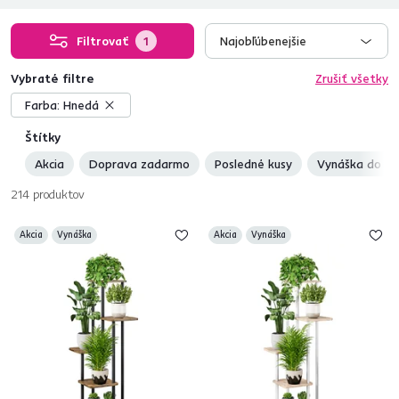
Filtrovať
1
Najobľúbenejšie
Vybraté filtre
Zrušiť všetky
Farba:
Hnedá
Štítky
Akcia
Doprava zadarmo
Posledné kusy
Vynáška do by
214
produktov
Akcia
Vynáška
Akcia
Vynáška