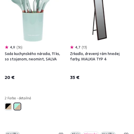
4,9
36
4,7
13
Sada kuchynského náradia, 11 ks,
Zrkadlo, drevený rám hnedej
so stojanom, neomint, SALVA
farby, MALKIA TYP 4
20 €
35 €
2 Farba - detailná