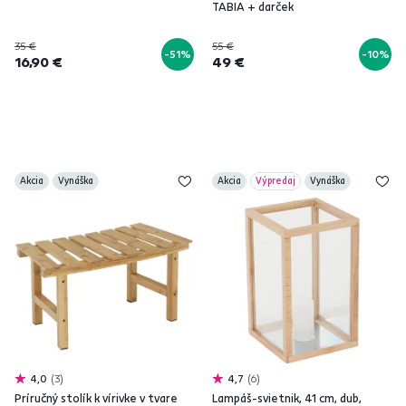
TABIA + darček
35 €
55 €
-51%
-10%
16,90 €
49 €
Akcia
Vynáška
Akcia
Výpredaj
Vynáška
4,0
3
4,7
6
Príručný stolík k vírivke v tvare
Lampáš-svietnik, 41 cm, dub,