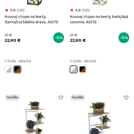
4,8
530
4,8
530
Kovový stojan na kvety,
Kovový stojan na kvety, biela/dub
čierna/rustikálne drevo, ADITE
sonoma, ADITE
27 €
27 €
-15%
-15%
22,90 €
22,90 €
2 Farba - detailná
2 Farba - detailná
Vynáška
Vynáška