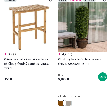
3,5
3
4,9
13
Príručný stolík k vírivke v tvare
Plastový kvetináč, hnedý, vzor
oblúka, prírodný bambus, VIREO
drevo, MODAN TYP 1
TYP 1
13 €
-23%
39 €
9,90 €
2 Farba - detailná