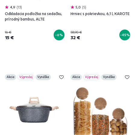
4,9
13
5,0
5
Odkladacia podložka na sedačku,
Hrniec s pokrievkou, 6,1 l, KAROTE
prírodný bambus, ALTE
16 €
58,90 €
-6%
-45%
15 €
32 €
Akcia
Výpredaj
Vynáška
Akcia
Výpredaj
Vynáška