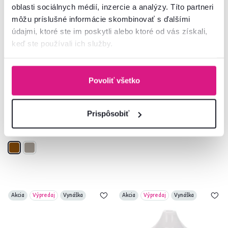
oblasti sociálnych médií, inzercie a analýzy. Títo partneri
môžu príslušné informácie skombinovať s ďalšími
údajmi, ktoré ste im poskytli alebo ktoré od vás získali,
keď ste používali ich služby.
5,0
5
4,6
9
Plastový kvetináč, hnedý, vzor
Koreničky, set 3 ks, biela,
drevo, MODAN TYP 2
keramika/bambus, ETERA
Povoliť všetko
16,90 €
-23%
12,90 €
15 €
Prispôsobiť
2 Farba - detailná
Akcia
Výpredaj
Vynáška
Akcia
Výpredaj
Vynáška