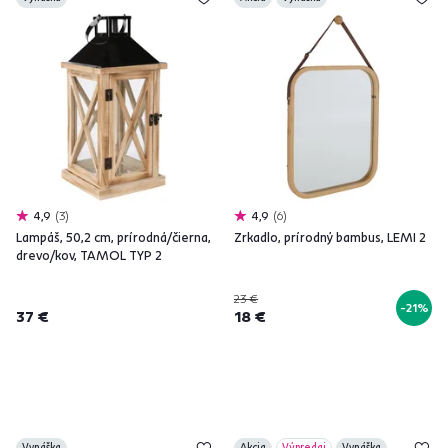
4,9
3
4,9
6
Lampáš, 50,2 cm, prírodná/čierna,
Zrkadlo, prírodný bambus, LEMI 2
drevo/kov, TAMOL TYP 2
23 €
-21%
37 €
18 €
Vynáška
Akcia
Výpredaj
Vynáška