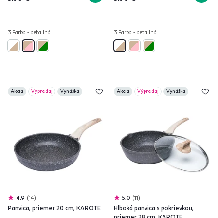
3 Farba - detailná
3 Farba - detailná
Akcia
Výpredaj
Vynáška
Akcia
Výpredaj
Vynáška
4,9
14
5,0
11
Panvica, priemer 20 cm, KAROTE
Hlboká panvica s pokrievkou,
priemer 28 cm, KAROTE