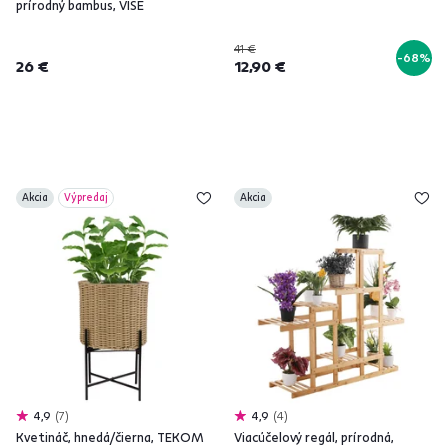
prírodný bambus, VISE
41 €
-68%
26 €
12,90 €
Akcia
Výpredaj
Akcia
4,9
7
4,9
4
Kvetináč, hnedá/čierna, TEKOM
Viacúčelový regál, prírodná,