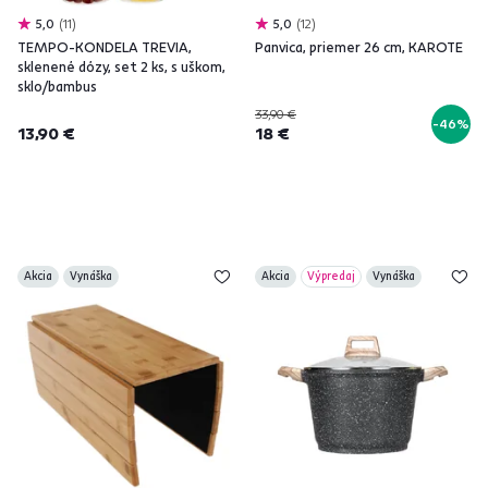
5,0
11
5,0
12
TEMPO-KONDELA TREVIA,
Panvica, priemer 26 cm, KAROTE
sklenené dózy, set 2 ks, s uškom,
sklo/bambus
33,90 €
-46%
13,90 €
18 €
Akcia
Vynáška
Akcia
Výpredaj
Vynáška