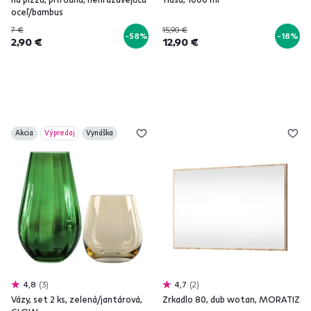
oceľ/bambus
7 €
15,90 €
-58%
-18%
2,90 €
12,90 €
Akcia
Výpredaj
Vynáška
4,8
3
4,7
2
Vázy, set 2 ks, zelená/jantárová,
Zrkadlo 80, dub wotan, MORATIZ