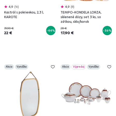
4,9
16
4,9
8
Kastról s pokrievkou, 2,3 l,
TEMPO-KONDELA LORZA,
KAROTE
sklenené dózy, set 3 ks, so
zátkou, sklo/korok
39,90 €
28 €
-44%
-36%
22 €
17,90 €
Akcia
Vynáška
Akcia
Výpredaj
Vynáška