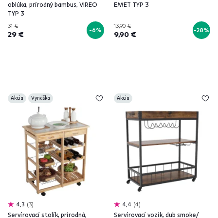
oblúka, prírodný bambus, VIREO
EMET TYP 3
TYP 3
31 €
13,90 €
-6%
-28%
29 €
9,90 €
Akcia
Vynáška
Akcia
4,3
3
4,4
4
Servírovací stolík, prírodná,
Servírovací vozík, dub smoke/