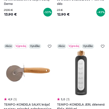
čierna
sklo
29,90 €
23 €
-53%
-43%
13,90 €
12,90 €
Akcia
Výpredaj
Vynáška
Akcia
Výpredaj
Vynáška
4,9
5
5,0
3
TEMPO-KONDELA SALKY, krájač
TEMPO-KONDELA JERI, sklenená
na pizzu, prírodná, nehrdzavejúca
fľaša, 1000 ml