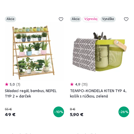
Akcia
Akcia
Výpredaj
Vynáška
5,0
3
4,9
35
Skladací regál, bambus, NEPEL
TEMPO-KONDELA KITEN TYP 4,
TYP 2 + darček
košík s rúčkou, zelená
55 €
8 €
-10%
-26%
49 €
5,90 €