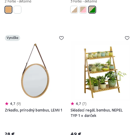
2 Farba - detailná
3 Farba - detailná
Vynáška
4,7
9
4,7
7
Zrkadlo, prírodný bambus, LEMI 1
Skladací regál, bambus, NEPEL
TYP 1 + darček
28 €
49 €