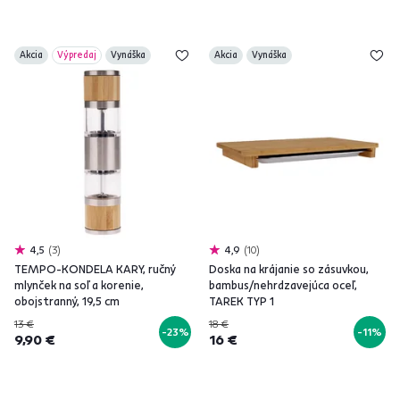
Akcia
Výpredaj
Vynáška
Akcia
Vynáška
4,5
3
4,9
10
TEMPO-KONDELA KARY, ručný
Doska na krájanie so zásuvkou,
mlynček na soľ a korenie,
bambus/nehrdzavejúca oceľ,
obojstranný, 19,5 cm
TAREK TYP 1
13 €
18 €
-23%
-11%
9,90 €
16 €