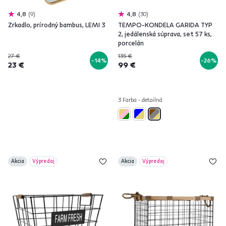
4,8
9
4,8
30
Zrkadlo, prírodný bambus, LEMI 3
TEMPO-KONDELA GARIDA TYP
2, jedálenská súprava, set 57 ks,
porcelán
27 €
135 €
-14%
-26%
23 €
99 €
3 Farba - detailná
Akcia
Výpredaj
Akcia
Výpredaj