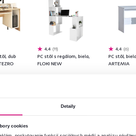
4,4
11
4,4
6
tôl, dub
PC stôl s regálom, biela,
PC stôl, biel
 TEZRO
FLOKI NEW
ARTEMIA
119 €
125 €
Detaily
bory cookies
eklám, poskytovanie funkcií sociálnych médií a analýzu návšte