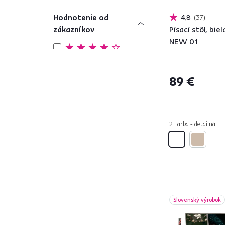
Hodnotenie od
4,8
37
zákazníkov
Písací stôl, bie
NEW 01
82
4 a viac
89 €
Počet zásuviek
od
do
2 Farba - detailná
Farba
1
Slovenský výrobok
Čierna
29