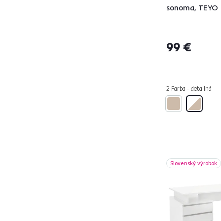
IMAN
1
sonoma, TEYO
JANIS
1
JOHAN
4
JUSTUS
1
99 €
KALIMERO
1
KANTON
1
KASIOS
1
2 Farba - detailná
KENTAK
2
KLAUDI
1
LARISTOTE
2
LEDIN
1
LINDY
1
Slovenský výrobok
MARONE
1
MAURUS
1
MAXIM
1
MELLORA
2