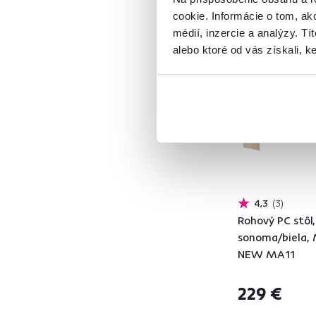
cookie. Informácie o tom, ak
ABS hrany
9
médií, inzercie a analýzy. Tí
PVC
4
alebo ktoré od vás získali, ke
Zadarmo
Hliník
1
Produkt roku
Plast
8
Drevo
18
Kov
21
Model
4,3
3
Rohový PC stôl
ABES
1
sonoma/biela
ADAN
3
NEW MA11
ANDREO
2
ANGEL
1
229 €
ARTEMIA
1