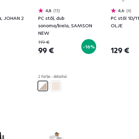
4,8
13
4,6
4
la, JOHAN 2
PC stôl, dub
PC stôl 1D/11
sonoma/biela, SAMSON
OLJE
NEW
119 €
-16%
99 €
129 €
2 Farba - detailná