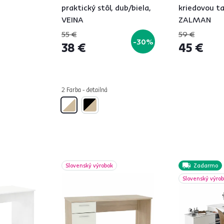
praktický stôl, dub/biela,
kriedovou ta
VEINA
ZALMAN
55 €
59 €
-30%
38 €
45 €
2 Farba - detailná
Slovenský výrobok
Zadarmo
Slovenský výro