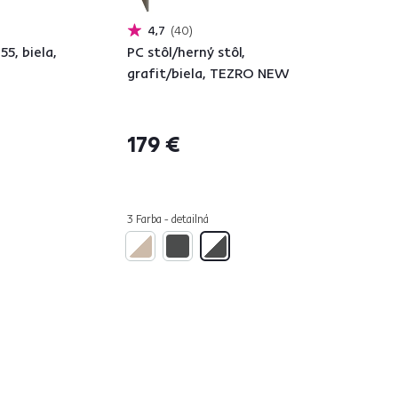
4,7
40
55, biela,
PC stôl/herný stôl,
grafit/biela, TEZRO NEW
179 €
3 Farba - detailná