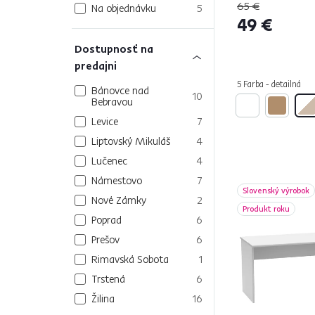
65 €
Na objednávku
5
49 €
Dostupnosť na
predajni
5 Farba - detailná
Bánovce nad
10
Bebravou
Levice
7
Liptovský Mikuláš
4
Lučenec
4
Námestovo
7
Slovenský výrobok
Nové Zámky
2
Produkt roku
Poprad
6
Prešov
6
Rimavská Sobota
1
Trstená
6
Žilina
16