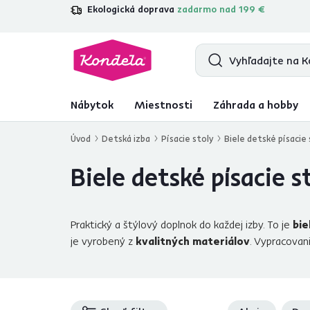
Ekologická doprava
zadarmo nad 199 €
4,7
31 211
overených produktových re
Nábytok
Miestnosti
Záhrada a hobby
Úvod
Detská izba
Písacie stoly
Biele detské písacie 
Biele detské písacie s
Praktický a štýlový doplnok do každej izby. To je
bie
je vyrobený z
kvalitných materiálov
. Vypracovan