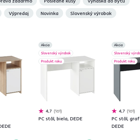
rava zadarmo
Posledné kusy
Vynáška do bytu
Výpredaj
Novinka
Slovenský výrobok
Akcia
Akcia
Slovenský výrobok
Slovenský výro
Produkt roku
Produkt roku
4,7
161
4,7
161
PC stôl, biela, DEDE
PC stôl, graf
 DEDE
DEDE