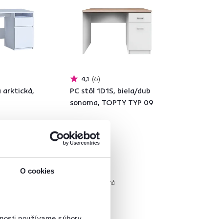
4,1
6
a arktická,
PC stôl 1D1S, biela/dub
sonoma, TOPTY TYP 09
109 €
O cookies
2 Farba - detailná
vnosti používame súbory