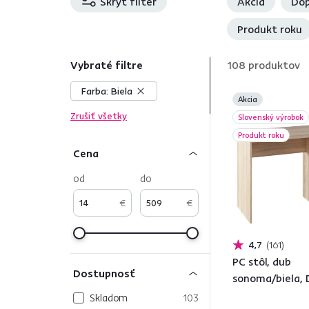
Skryť filter
Akcia
Dop
Produkt roku
Vybraté filtre
108
produktov
Farba:
Biela
Akcia
Zrušiť všetky
Slovenský výrobok
Produkt roku
Cena
od
do
€
€
4,7
161
PC stôl, dub
Dostupnosť
sonoma/biela,
Skladom
103