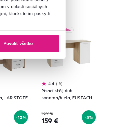
om v oblasti sociálnych
mi, ktoré ste im poskytli
daj
Akcia
Slovenský výrobok
Povoliť všetko
4,4
18
Písací stôl, dub
a, LARISTOTE
sonoma/biela, EUSTACH
169 €
-10%
-5%
159 €