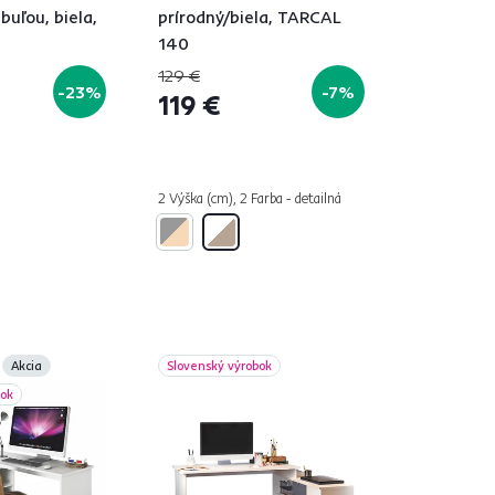
buľou, biela,
prírodný/biela, TARCAL
140
129 €
-23%
-7%
119 €
2 Výška (cm), 2 Farba - detailná
Akcia
Slovenský výrobok
bok