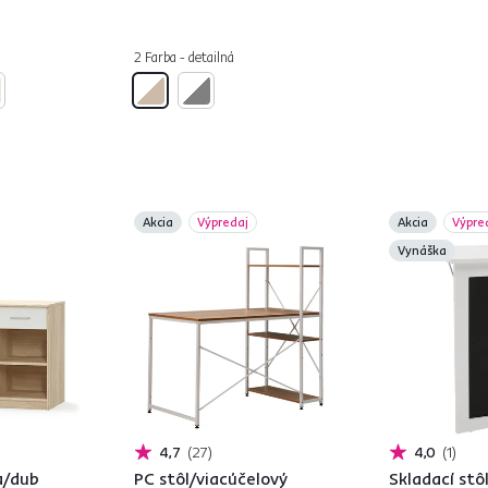
2 Farba - detailná
Akcia
Výpredaj
Akcia
Výpre
Vynáška
4,7
27
4,0
1
la/dub
PC stôl/viacúčelový
Skladací stôl