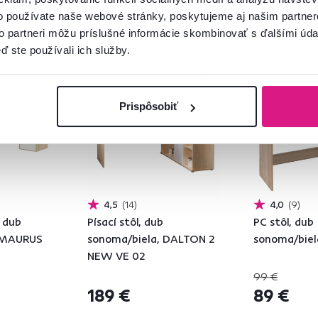
o používate naše webové stránky, poskytujeme aj našim partner
to partneri môžu príslušné informácie skombinovať s ďalšími údaj
ď ste používali ich služby.
Slovenský výrobok
Akcia
Výpre
Posledné kusy
Prispôsobiť
4,5
14
4,0
9
, dub
Písací stôl, dub
PC stôl, dub
, MAURUS
sonoma/biela, DALTON 2
sonoma/biel
NEW VE 02
99 €
189 €
89 €