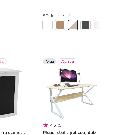
5 Farba - detailná
daj
Akcia
Výpredaj
4,3
5
 na stenu, s
Písací stôl s policou, dub