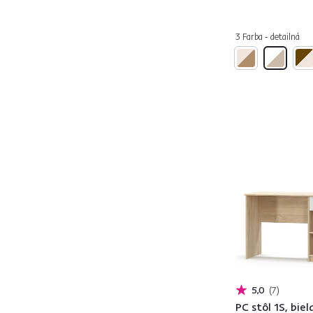
B9
1
BANY
1
3 Farba - detailná
BILI
1
BOGAN
5
DALTON
2
DEDE
3
EGON
2
ELGIO
1
ELIS
1
ERODIN
1
EROSS
1
EUSTACH
2
FIERA
1
FLOKI
1
FONTY
1
5,0
7
HANY
1
PC stôl 1S, bie