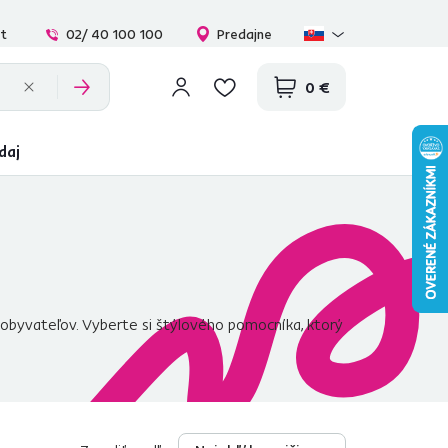
at
02/ 40 100 100
Predajne
0 €
daj
ej obyvateľov. Vyberte si štýlového pomocníka, ktorý