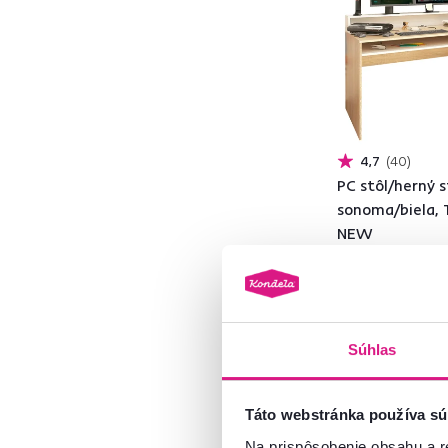
Béžová
21
Zelená
1
Biela
Červená
5
Modrá
1
Sivá
29
4,7
40
Hnedá
89
PC stôl/herný s
sonoma/biela,
NEW
Materiál
179 €
MDF
15
Súhlas
Preglejka
1
3 Farba - detailná
Drevotrieska
76
Táto webstránka používa sú
DTD
11
MDF s PVC fóliou
3
Na prispôsobenie obsahu a r