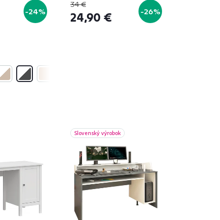
34 €
-24%
-26%
24,90 €
Slovenský výrobok