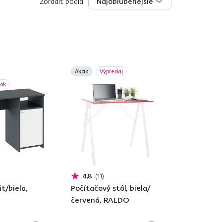
Zoradiť podľa
Najobľúbenejšie
Najobľúbenejšie
Akcia
Výpredaj
bok
4,8
11
it/biela,
Počítačový stôl, biela/
červená, RALDO