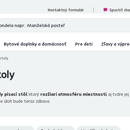
cenzií
Kontaktný formulár
Spustiť ch
Bytové doplnky a domácnosť
Pre deti
Zľavy a výpre
stoly
toly
ly písací stôl
, ktorý
rozžiari atmosféru miestnosti
, aj tváre j
ie úloh bude teraz zábava.