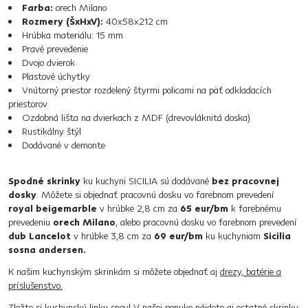
Farba:
orech Milano
Rozmery (ŠxHxV):
40x58x212 cm
Hrúbka materiálu: 15 mm
Pravé prevedenie
Dvojo dvierok
Plastové úchytky
Vnútorný priestor rozdelený štyrmi policami na päť odkladacích
priestorov
Ozdobná lišta na dvierkach z MDF (drevovláknitá doska)
Rustikálny štýl
Dodávané v demonte
Spodné skrinky
ku kuchyni SICILIA sú dodávané
bez pracovnej
dosky
. Môžete si objednať pracovnú dosku vo farebnom prevedení
royal beigemarble
v hrúbke 2,8 cm za
65 eur/bm
k farebnému
prevedeniu
orech Milano
, alebo pracovnú dosku vo farebnom prevedení
dub Lancelot
v hrúbke 3,8 cm za
69 eur/bm
ku kuchyniam
Sicilia
sosna andersen.
K našim kuchynským skrinkám si môžete objednať aj
drezy, batérie a
príslušenstvo.
Zložte si kuchynskú linku snov! V našej ponuke nájdete
aj ostatné skrinky