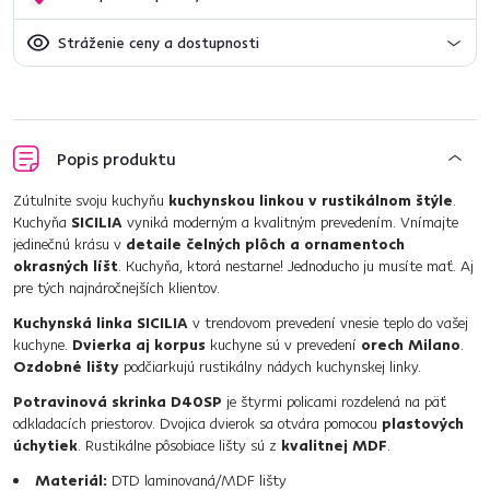
Stráženie ceny a dostupnosti
Popis produktu
Zútulnite svoju kuchyňu
kuchynskou linkou v rustikálnom štýle
.
Kuchyňa
SICILIA
vyniká moderným a kvalitným prevedením. Vnímajte
jedinečnú krásu v
detaile čelných plôch a ornamentoch
okrasných líšt
. Kuchyňa, ktorá nestarne! Jednoducho ju musíte mať. Aj
pre tých najnáročnejších klientov.
Kuchynská linka SICILIA
v trendovom prevedení vnesie teplo do vašej
kuchyne.
Dvierka aj korpus
kuchyne sú v prevedení
orech Milano
.
Ozdobné lišty
podčiarkujú rustikálny nádych kuchynskej linky.
Potravinová skrinka D40SP
je štyrmi policami rozdelená na päť
odkladacích priestorov. Dvojica dvierok sa otvára pomocou
plastových
úchytiek
. Rustikálne pôsobiace lišty sú z
kvalitnej MDF
.
Materiál:
DTD laminovaná/MDF lišty