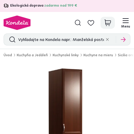
Ekologická doprava
zadarmo nad 199 €
4,7
31 285
overených produktových recenzií
Menu
Úvod
Kuchyňa a Jedáleň
Kuchynské linky
Kuchyne na mieru
Sicilia or