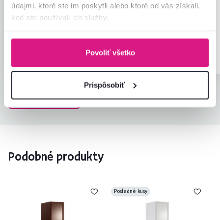
obrázku.
Čítať viac
údajmi, ktoré ste im poskytli alebo ktoré od vás získali,
keď ste používali ich služby.
Recenzia pre rovnaký model, avšak v inom
prevedení
.
Overený
Užitočné
Povoliť všetko
nákup
(0x)
Overený nákup
Prispôsobiť
Všetky recenzie
Podobné produkty
Posledné kusy