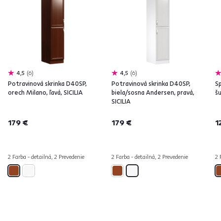
4,5
6
4,5
6
Potravinová skrinka D40SP,
Potravinová skrinka D40SP,
S
orech Milano, ľavá, SICILIA
biela/sosna Andersen, pravá,
šu
SICILIA
179 €
179 €
1
2 Farba - detailná, 2 Prevedenie
2 Farba - detailná, 2 Prevedenie
2 