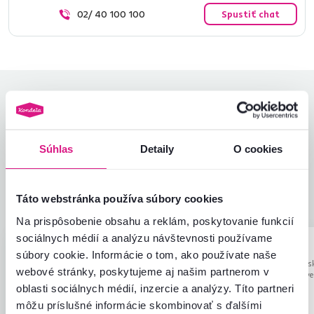
02/ 40 100 100
Spustiť chat
Hodnotenia produktu
Jednoduchosť montáže
4,5
4,5
Kvalita výrobku
4,3
Súhlas
Detaily
O cookies
Zodpovedá očakávaniam
4,5
6
recenzií
Zabalenie výrobku
4,3
Táto webstránka používa súbory cookies
Pomer hodnoty a ceny
4,7
Na prispôsobenie obsahu a reklám, poskytovanie funkcií
sociálnych médií a analýzu návštevnosti používame
Jana K.
hviezdičiek
Ingrid G.
5
súbory cookie. Informácie o tom, ako používate naše
I
J
22.1.2024, Bans
6.11.2025, Nitra, Slovensko
webové stránky, poskytujeme aj našim partnerom v
Štiavnica, Slov
S tovarom som bola veľmi
oblasti sociálnych médií, inzercie a analýzy. Títo partneri
spokojná,skriňa bola presne ako na
môžu príslušné informácie skombinovať s ďalšími