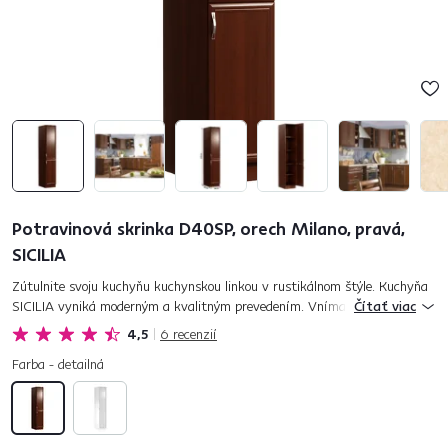
Potravinová skrinka D40SP, orech Milano, pravá,
SICILIA
Zútulnite svoju kuchyňu kuchynskou linkou v rustikálnom štýle. Kuchyňa
SICILIA vyniká moderným a kvalitným prevedením. Vnímajte jedinečnú
Čítať viac
krásu v detaile čelných plôch a ornamentoch okrasných líšt. Ku...
4,5
6
recenzií
Farba - detailná