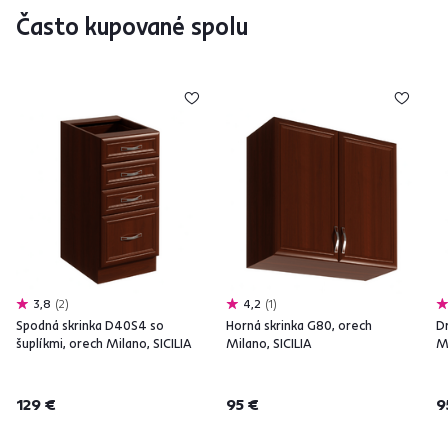
Často kupované spolu
3,8
2
4,2
1
Spodná skrinka D40S4 so
Horná skrinka G80, orech
D
šuplíkmi, orech Milano, SICILIA
Milano, SICILIA
Mi
129 €
95 €
9