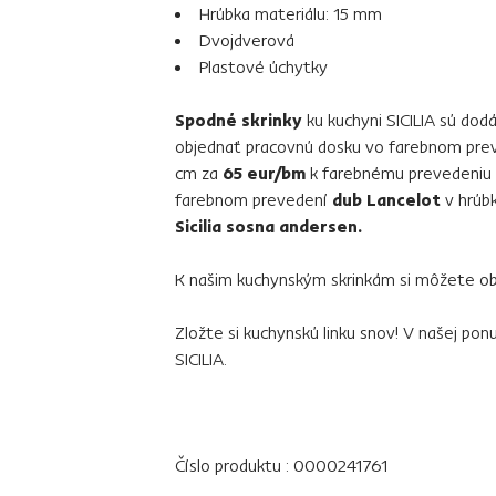
Hrúbka materiálu: 15 mm
Dvojdverová
Plastové úchytky
Spodné skrinky
ku kuchyni SICILIA sú dod
objednať pracovnú dosku vo farebnom pr
cm za
65 eur/bm
k farebnému prevedeniu
farebnom prevedení
dub Lancelot
v hrúb
Sicilia sosna andersen.
K našim kuchynským skrinkám si môžete ob
Zložte si kuchynskú linku snov! V našej po
SICILIA.
Číslo produktu : 0000241761