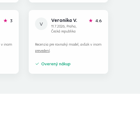
Veronika V.
hviezdičky
hviezdičky
3
4.6
V
11.7.2026, Praha,
Česká republika
k v inom
Recenzia pre rovnaký model, avšak v inom
prevedení
.
Overený nákup