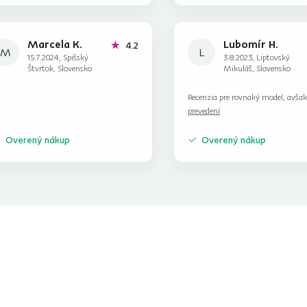
Marcela K.
Lubomír H.
hviezdičky
4.2
M
L
15.7.2024, Spišský
3.8.2023, Liptovský
Štvrtok, Slovensko
Mikuláš, Slovensko
Recenzia pre rovnaký model, avša
prevedení
.
Overený nákup
Overený nákup