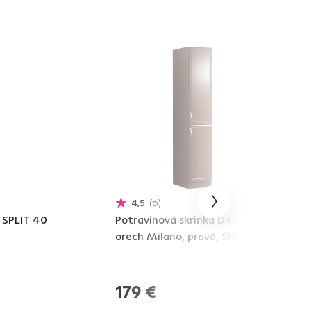
4,5
6
, SPLIT 40
Potravinová skrinka D40SP,
orech Milano, pravá, SICILIA
179 €