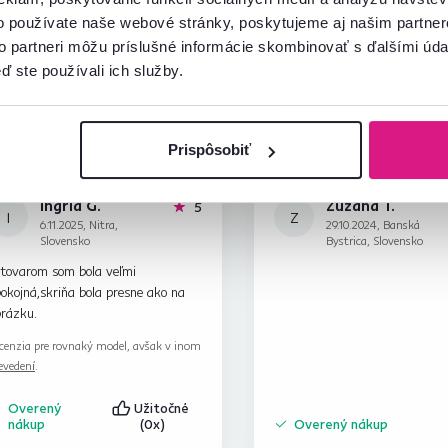
o používate naše webové stránky, poskytujeme aj našim partner
to partneri môžu príslušné informácie skombinovať s ďalšími údaj
ď ste používali ich služby.
Prispôsobiť
Ingrid G.
Zuzana T.
hviezdičiek
5
I
Z
6.11.2025, Nitra,
29.10.2024, Banská
Slovensko
Bystrica, Slovensko
 tovarom som bola veľmi
okojná,skriňa bola presne ako na
brázku.
cenzia pre rovnaký model, avšak v inom
evedení
.
Overený
Užitočné
nákup
(0x)
Overený nákup