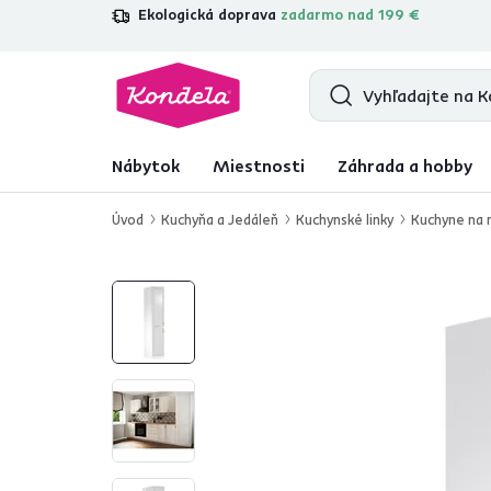
Ekologická doprava
zadarmo nad 199 €
4,7
31 157
overených produktových re
Nábytok
Miestnosti
Záhrada a hobby
Úvod
Kuchyňa a Jedáleň
Kuchynské linky
Kuchyne na 