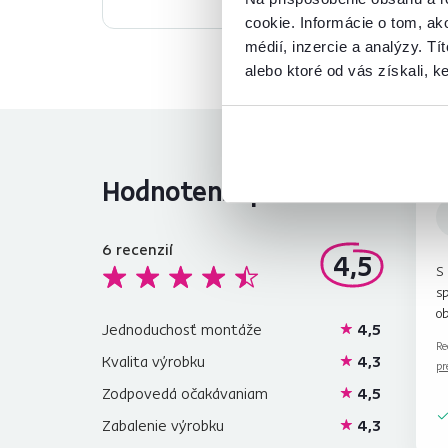
cookie. Informácie o tom, ak
médií, inzercie a analýzy. Tí
alebo ktoré od vás získali, ke
Hodnotenia produktu
6
recenzií
4,5
S
sp
o
Jednoduchosť montáže
4,5
Re
Kvalita výrobku
4,3
pr
Zodpovedá očakávaniam
4,5
Zabalenie výrobku
4,3