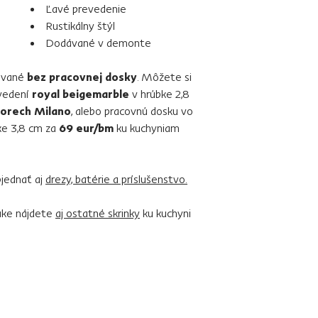
Ľavé prevedenie
Rustikálny štýl
Dodávané v demonte
ávané
bez pracovnej dosky
. Môžete si
evedení
royal beigemarble
v hrúbke 2,8
orech Milano
, alebo pracovnú dosku vo
ke 3,8 cm za
69 eur/bm
ku kuchyniam
jednať aj
drezy, batérie a príslušenstvo.
nuke nájdete
aj ostatné skrinky
ku kuchyni