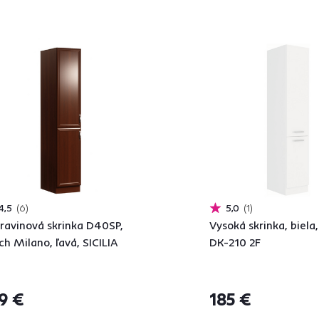
4,5
6
5,0
1
ravinová skrinka D40SP,
Vysoká skrinka, biela
ch Milano, ľavá, SICILIA
DK-210 2F
9 €
185 €