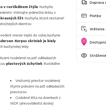
Doprava 
u v rustikálnom štýle
. Kuchyňa
dením. Vnímajte jedinečnú krásu v
Platba
krasných líšt
. Kuchyňa, ktorá nestarne!
áročnejších klientov.
Vrátenie
edení vnesie teplo do vašej kuchyne.
ndersen
.
Korpus skriniek je biely
.
Dostupno
h kuchynskej linky.
Stráženie
licami rozdelená na päť odkladacích
ocou
plastových úchytiek
. Rustikálne
Vnútorný priestor rozdelený
štyrmi policami na päť odkladacích
priestorov
Ozdobná lišta na dvierkach z
MDF (drevovláknitá doska)