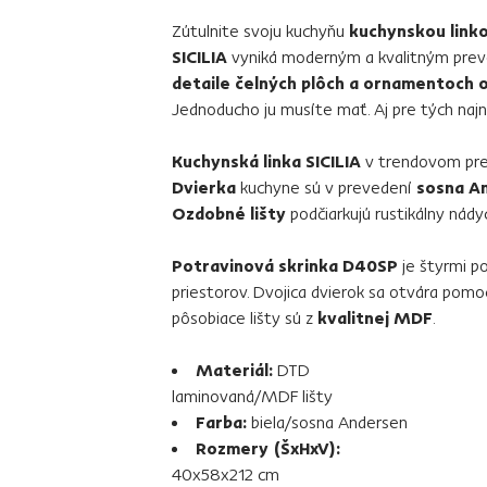
Zútulnite svoju kuchyňu
kuchynskou linko
SICILIA
vyniká moderným a kvalitným preve
detaile čelných plôch a ornamentoch o
Jednoducho ju musíte mať. Aj pre tých najn
Kuchynská linka SICILIA
v trendovom prev
Dvierka
kuchyne sú v prevedení
sosna A
Ozdobné lišty
podčiarkujú rustikálny nádyc
Potravinová skrinka D40SP
je štyrmi po
priestorov. Dvojica dvierok sa otvára pom
pôsobiace lišty sú z
kvalitnej MDF
.
Materiál:
DTD
laminovaná/MDF lišty
Farba:
biela/sosna Andersen
Rozmery (ŠxHxV):
40x58x212 cm