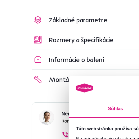
Základné parametre
Rozmery a špecifikácie
Informácie o balení
Montážny návod
Súhlas
Nenašli ste požadované infor
Kontaktujte nás a my vám radi p
Táto webstránka používa sú
02/ 40 100 100
Na prispôsobenie obsahu a r