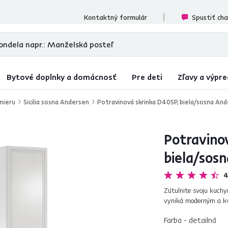
cenzií
Kontaktný formulár
Spustiť ch
Bytové doplnky a domácnosť
Pre deti
Zľavy a výpre
mieru
Sicilia sosna Andersen
Potravinová skrinka D40SP, biela/sosna Ander
Potravino
biela/sosn
4
Zútulnite svoju kuchy
vyniká moderným a kv
čelných plôch a orname
Farba - detailná