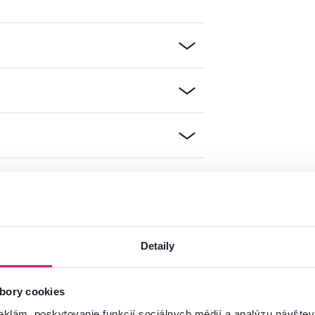
Detaily
mácie?
oradíme
bory cookies
Spustiť chat
eklám, poskytovanie funkcií sociálnych médií a analýzu návšte