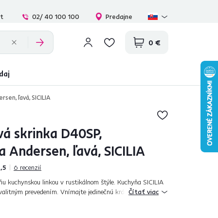
at
02/ 40 100 100
Predajne
0 €
daj
sen, ľavá, SICILIA
vá skrinka D40SP,
a Andersen, ľavá, SICILIA
,5
6
recenzií
ňu kuchynskou linkou v rustikálnom štýle. Kuchyňa SICILIA
alitným prevedením. Vnímajte jedinečnú krásu v detaile
Čítať viac
ntoch okrasných líšt. Ku...