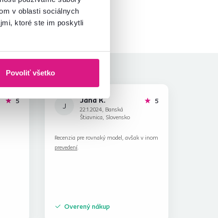
om v oblasti sociálnych
mi, ktoré ste im poskytli
Povoliť všetko
Jana K.
hviezdičiek
hviezdičiek
5
5
J
22.1.2024, Banská
Štiavnica, Slovensko
Recenzia pre rovnaký model, avšak v inom
prevedení
.
Overený nákup