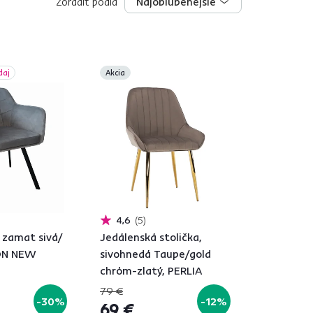
Zoradiť podľa
Najobľúbenejšie
Najobľúbenejšie
daj
Akcia
4,6
5
a zamat sivá/
Jedálenská stolička,
RON NEW
sivohnedá Taupe/gold
chróm-zlatý, PERLIA
79 €
-30%
-12%
69 €