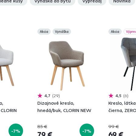
ledné kusy
Vynáška do bytu
Výpredaj
Novinka
Akcia
Vynáška
Akcia
Výpre
4,7
29
4,5
6
o,
Dizajnové kreslo,
Kreslo, látk
, CLORIN
hnedá/buk, CLORIN NEW
čierna, ZE
85 €
99 €
-7%
-7%
79 €
69 €