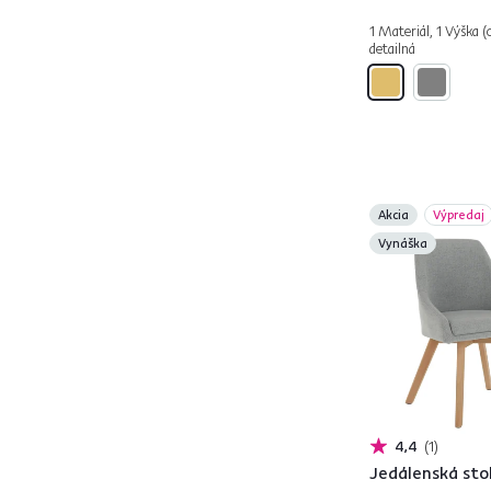
DEILA
2
1 Materiál, 1 Výška (
DELORA
2
detailná
DELTA
1
DIMER
1
DONKO
2
DOROTA
1
EKIN
5
Akcia
Výpredaj
EMREN
2
Vynáška
ENDRY
1
FEDRIS
7
FEREL
1
FLER
1
HELIN
2
CHIMENA
3
ILKOM
1
4,4
1
KADIR
1
Jedálenská stol