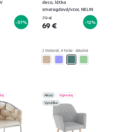
W
deco, látka
smaragdová/vzor, NELIN
79 €
-37%
-12%
69 €
2 Materiál, 4 Farba - detailná
daj
Akcia
Výpredaj
Vynáška