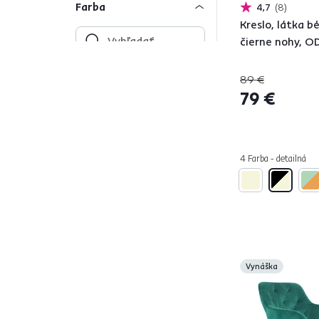
Farba
4,7
8
Kreslo, látka b
čierne nohy, 
Čierna
76
89 €
Viacfarebné
2
79 €
Tyrkysová
9
Krémová
1
Béžová
22
4 Farba - detailná
Zlatá
8
Zelená
22
Vzor
3
Biela
11
Žltá
6
Vynáška
Červená
1
Ružová
8
Modrá
3