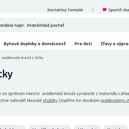
ecenzií
Kontaktný formulár
Spustiť ch
Bytové doplnky a domácnosť
Pre deti
Zľavy a výpre
Jedálenské kreslá z látky
tky
e na spránom mieste. Jedálenská kreslá vyrobené z materiálu Látk
otne nahradiť klasické
stoličky
. Doplňte ho vhodným
jedálenským 