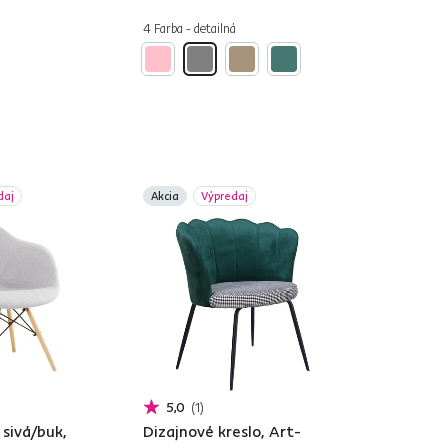
4 Farba - detailná
daj
Akcia
Výpredaj
5,0
1
 sivá/buk,
Dizajnové kreslo, Art-