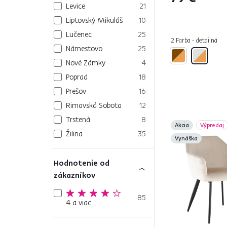
Levice
21
Liptovský Mikuláš
10
Lučenec
25
2 Farba - detailná
Námestovo
25
Nové Zámky
4
Poprad
18
Prešov
16
Rimavská Sobota
12
Trstená
8
Akcia
Výpredaj
Žilina
35
Vynáška
Hodnotenie od
zákazníkov
85
4 a viac