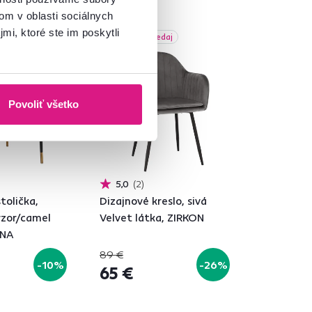
om v oblasti sociálnych
mi, ktoré ste im poskytli
Akcia
Výpredaj
Povoliť všetko
5,0
2
tolička,
Dizajnové kreslo, sivá
vzor/camel
Velvet látka, ZIRKON
RNA
89 €
-10%
-26%
65 €