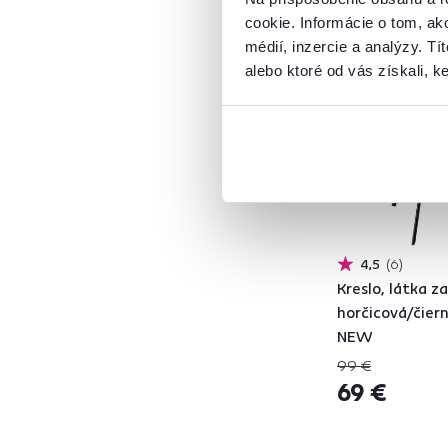
cookie. Informácie o tom, ak
médií, inzercie a analýzy. Tí
Akcia
Výpredaj
ADIMAR
1
alebo ktoré od vás získali, ke
ADLAM
3
ADRINA
1
ALIA
1
ALTIN
1
ARDET
1
ATINA
2
AURIL
1
4,5
6
BLER
2
Kreslo, látka 
horčicová/čier
CLORIN
3
NEW
DABIR
3
99 €
DANIRA
2
69 €
DAREL
2
DASMIN TYP 1
5