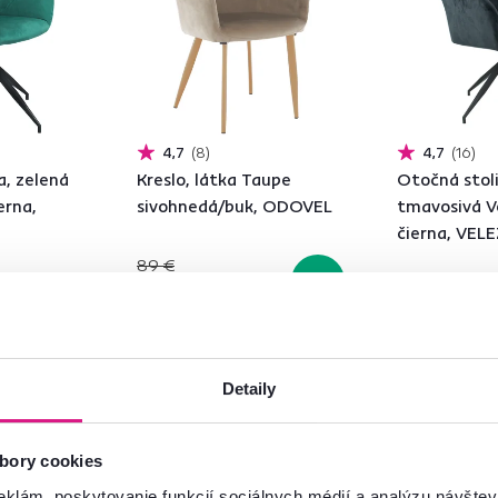
4,7
8
4,7
16
a, zelená
Kreslo, látka Taupe
Otočná stoli
erna,
sivohnedá/buk, ODOVEL
tmavosivá V
čierna, VE
89 €
-11%
79 €
89 €
4 Farba - detailná
5 Farba - detailná
Detaily
bory cookies
eklám, poskytovanie funkcií sociálnych médií a analýzu návšte