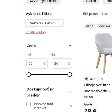
Skryť filter
Akcia
Pos
Vybraté filtre
152
produktov
Materiál:
Látka
Akcia
Vynáška
Zrušiť všetky
Cena
od
do
€
€
4,7
29
Dizajnové kresl
Dostupnosť na
svetlosivá/buk
predajni
NEW
Bánovce nad
85 €
6
Bebravou
79 €