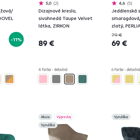
5,0
2
4,6
5
éžová/
Dizajnové kreslo,
Jedálenská s
ODOVEL
sivohnedá Taupe Velvet
smaragdová
látka, ZIRKON
zlatý, PERLI
79 €
-11%
89 €
69 €
4 Farba - detailná
6 Farba - detailná
Akcia
Výpredaj
Vynáška
Vynáška