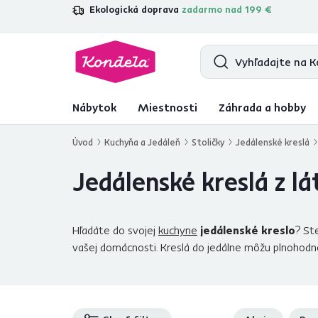
Ekologická doprava
zadarmo nad 199 €
4,7
31 285
overených produktových r
Nábytok
Miestnosti
Záhrada a hobby
Úvod
Kuchyňa a Jedáleň
Stoličky
Jedálenské kreslá
Jedálenské kreslá z lá
Hľadáte do svojej
kuchyne
jedálenské kreslo
? St
vašej domácnosti. Kreslá do jedálne môžu plnohodn