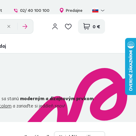
at
02/ 40 100 100
Predajne
0 €
daj
a sa stanú
moderným a dizajnovým prvkom
stolom
a zariaďte si jedáleň snov!