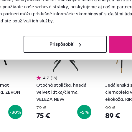
o používate naše webové stránky, poskytujeme aj našim partner
to partneri môžu príslušné informácie skombinovať s ďalšími údaj
Akcia
Výpredaj
Akcia
ď ste používali ich služby.
Vynáška
Prispôsobiť
4,7
16
zamat
Otočná stolička, hnedá
Jedálenská s
na, ZERON
Velvet látka/čierna,
čiernobiela 
VELEZA NEW
ekokoža, KI
79 €
99 €
-30%
-5%
75 €
89 €