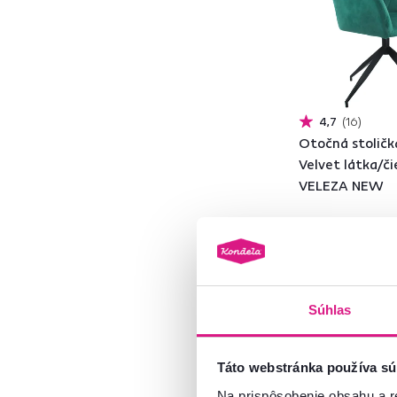
Oranžová
1
Sivá
52
Hnedá
57
Materiál
1
4,7
16
Otočná stoličk
Velvet látka/či
VELEZA NEW
Ekokoža
13
Látka
89 €
Plast
12
Drevo
9
Oceľ
7
5 Farba - detailná
Súhlas
Kov
12
Táto webstránka používa sú
Model
Na prispôsobenie obsahu a r