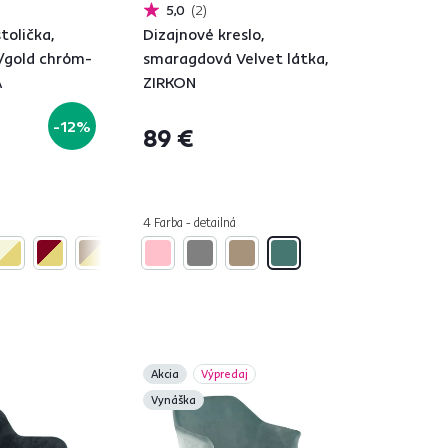
5,0
2
tolička,
Dizajnové kreslo,
/gold chróm-
smaragdová Velvet látka,
A
ZIRKON
-12%
89 €
4 Farba - detailná
Akcia
Výpredaj
Vynáška