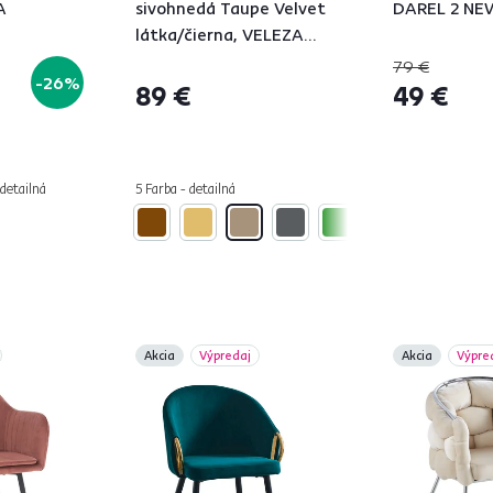
A
sivohnedá Taupe Velvet
DAREL 2 NE
látka/čierna, VELEZA
NEW
79 €
-26%
89 €
49 €
 detailná
5 Farba - detailná
Akcia
Výpredaj
Akcia
Výpre