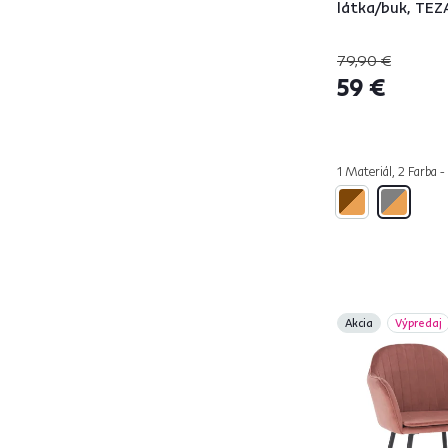
KALISTA
2
látka/buk, TEZ
KATRIEL
1
79,90 €
KIRNA
1
59 €
LACEY
1
LANDOR
1
LEGA
2
1 Materiál, 2 Farba -
LINA
1
MARKEN
2
NELIN
4
NIZAR
2
NURIA
2
ODOVEL
3
Akcia
Výpredaj
OLVEN
1
OSKOR
2
PERLIA
6
PERLOS
1