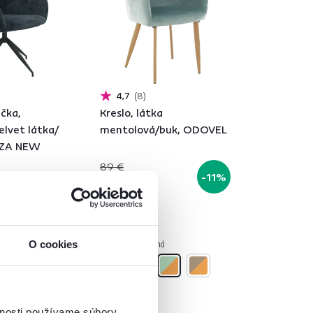
4,7
8
čka,
Kreslo, látka
elvet látka/
mentolová/buk, ODOVEL
LEZA NEW
89 €
-11%
79 €
4 Farba - detailná
O cookies
vnosti používame súbory