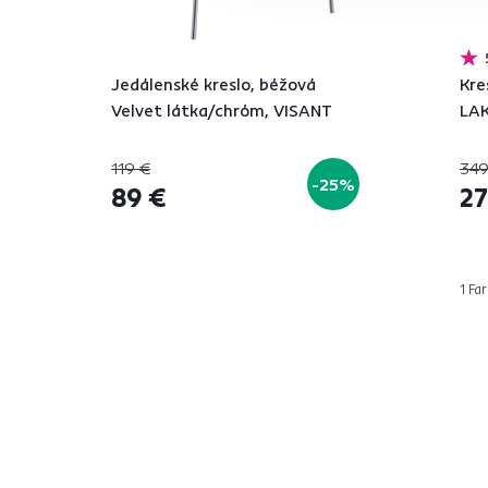
Jedálenské kreslo, béžová
Kre
Velvet látka/chróm, VISANT
LA
119 €
349
-25%
89 €
27
1 Far