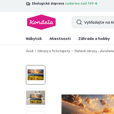
Ekologická doprava
zadarmo nad 199 €
4,7
31 211
overených produktových re
Nábytok
Miestnosti
Záhrada a hobby
Úvod
Obrazy a fototapety
Tlačené obrazy - doručeni