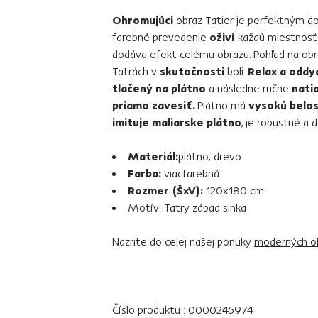
Ohromujúci
obraz Tatier je perfektným d
farebné prevedenie
oživí
každú miestnosť.
dodáva efekt celému obrazu. Pohľad na obr
Tatrách v
skutočnosti
boli.
Relax a oddy
tlačený na plátno
a následne ručne
nati
priamo zavesiť.
Plátno má
vysokú belos
imituje maliarske plátno
, je robustné a
Materiál:
plátno, drevo
Farba:
viacfarebná
Rozmer (ŠxV):
120x180 cm
Motív: Tatry západ slnka
Nazrite do celej našej ponuky
moderných o
Číslo produktu : 0000245974