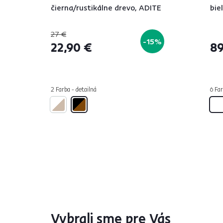
čierna/rustikálne drevo, ADITE
bie
27 €
-15%
22,90 €
89
2 Farba - detailná
6 Far
Vybrali sme pre Vás