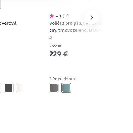
4,1
17
jdverová,
Voliéra pre psa, 191,5x125x100
cm, tmavozelená, DOGNY TYP
5
259 €
-11%
229 €
2 Farba - detailná