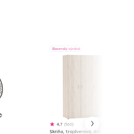
Slovenský výrobok
4,7
160
Skriňa, trojdverová, dub