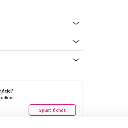
mácie?
oradíme
Spustiť chat