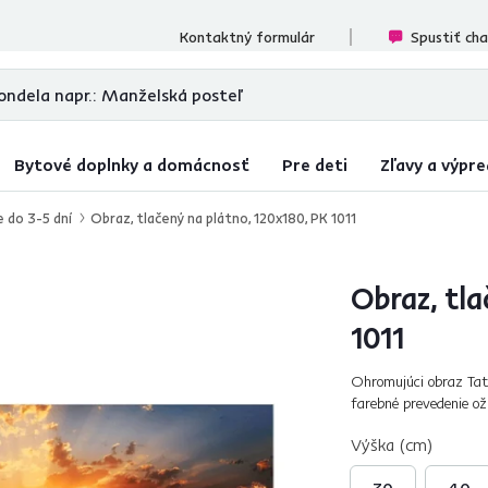
cenzií
Kontaktný formulár
Spustiť ch
Bytové doplnky a domácnosť
Pre deti
Zľavy a výpre
e do 3-5 dní
Obraz, tlačený na plátno, 120x180, PK 1011
Obraz, tla
1011
Ohromujúci obraz Tati
farebné prevedenie ož
ktoré dodáva efekt ce
Výška (cm)
30
40