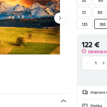
75
80
135
180
122 €
Garancia n
Doprava 
Platba