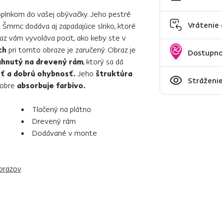
oplnkom do vašej obývačky. Jeho pestré
Vrátenie
 Šmrnc dodáva aj zapadajúce slnko, ktoré
az vám vyvoláva pocit, ako keby ste v
ch
pri tomto obraze je zaručený. Obraz je
Dostupno
ahnutý na drevený rám
, ktorý sa dá
ť a dobrú ohybnosť.
Jeho
štruktúra
Stráženie
 dobre
absorbuje farbivo.
Tlačený na plátno
Drevený rám
Dodávané v monte
brazov
.