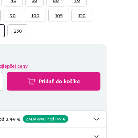
90
100
105
120
250
ajlepšej ceny
Pridať do košíka
od 3,49 €
ZADARMO nad 149 €