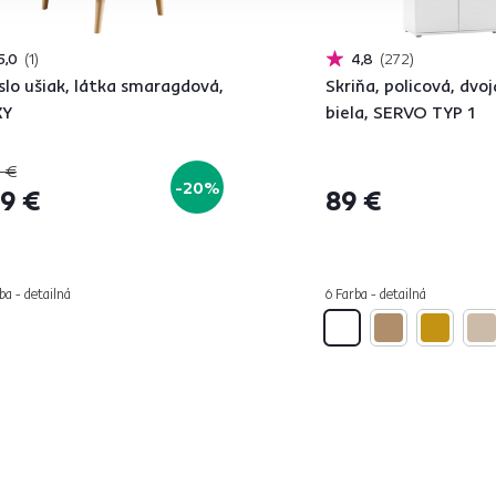
5,0
1
4,8
272
slo ušiak, látka smaragdová,
Skriňa, policová, dvo
KY
biela, SERVO TYP 1
 €
-20%
9 €
89 €
ba - detailná
6 Farba - detailná