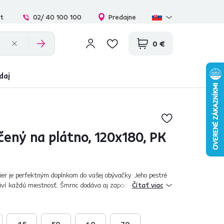
at
02/ 40 100 100
Predajne
0 €
daj
čený na plátno, 120x180, PK
er je perfektným doplnkom do vašej obývačky. Jeho pestré
iví každú miestnosť. Šmrnc dodáva aj zapadajúce slnko,
Čítať viac
lému obrazu. Pohľad na o...
45
50
60
70