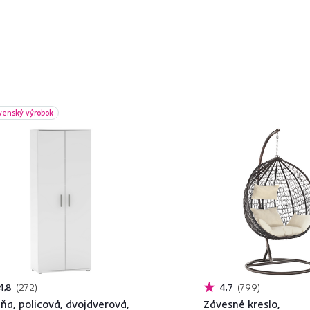
venský výrobok
4,8
272
4,7
799
iňa, policová, dvojdverová,
Závesné kreslo,