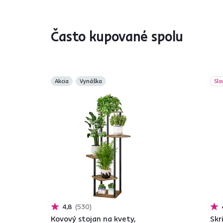
Často kupované spolu
Akcia
Vynáška
Slo
4,8
530
Kovový stojan na kvety,
Skr