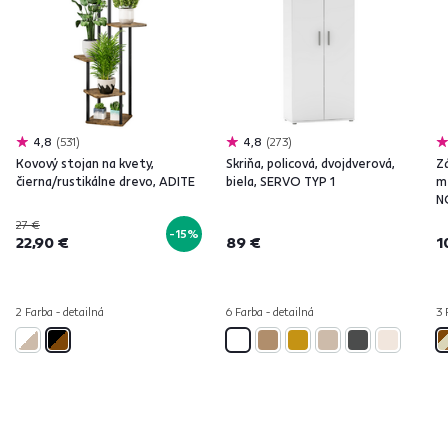
4,8
531
4,8
273
Kovový stojan na kvety,
Skriňa, policová, dvojdverová,
Z
čierna/rustikálne drevo, ADITE
biela, SERVO TYP 1
m
N
27 €
-15%
22,90 €
89 €
1
2 Farba - detailná
6 Farba - detailná
3 