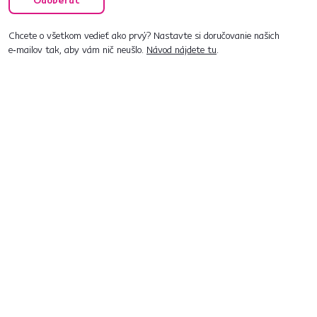
Odoberať
Chcete o všetkom vedieť ako prvý? Nastavte si doručovanie našich
e‑mailov tak, aby vám nič neušlo.
Návod nájdete tu
.
Predajne po celom Slovensku