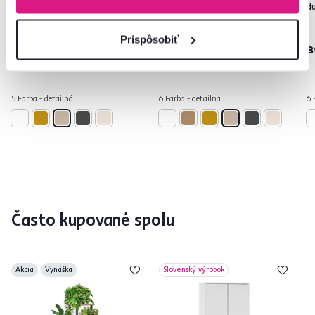
sonoma, RAMSA 3
dub sonoma, SERVO TYP 1
d
99 €
Prispôsobiť
-10%
119 €
89 €
8
5 Farba - detailná
6 Farba - detailná
6 
Často kupované spolu
Akcia
Vynáška
Slovenský výrobok