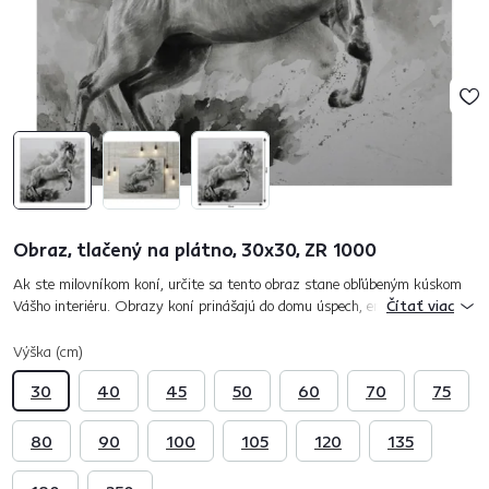
Obraz, tlačený na plátno, 30x30, ZR 1000
Ak ste milovníkom koní, určite sa tento obraz stane obľúbeným kúskom
Vášho interiéru. Obrazy koní prinášajú do domu úspech, energiu, slávu a
Čítať viac
slobodu. Tak tiež v symbolike kone pomáhajú rozvíjať a ú...
Výška (cm)
30
40
45
50
60
70
75
80
90
100
105
120
135