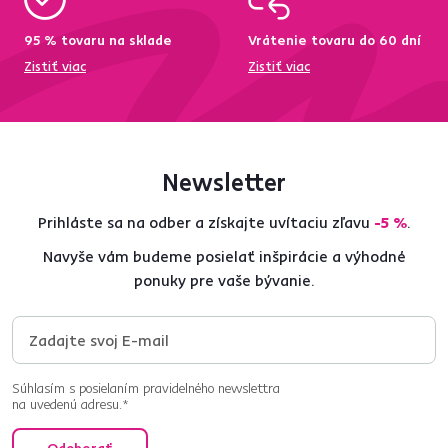
95 % tovaru na sklade
Vrátenie tovaru do 60 dní
Zistiť viac
Zistiť viac
Newsletter
Prihláste sa na odber a získajte uvítaciu zľavu
-5 %
.
Navyše vám budeme posielať inšpirácie a výhodné
ponuky pre vaše bývanie.
Súhlasím s posielaním pravidelného newslettra
na uvedenú adresu.*