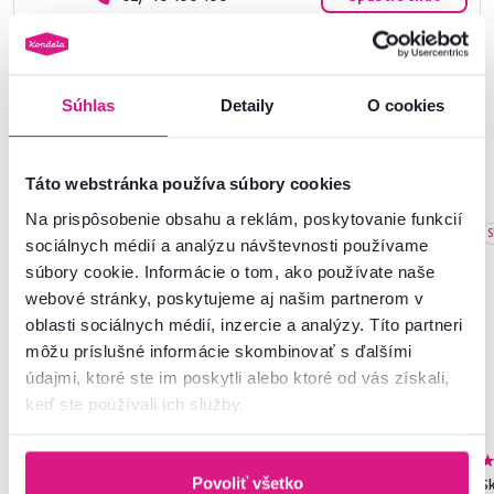
Súhlas
Detaily
O cookies
Podobné produkty
Táto webstránka používa súbory cookies
Na prispôsobenie obsahu a reklám, poskytovanie funkcií
Slovenský výrobok
Akcia
Slovenský výrobok
S
sociálnych médií a analýzu návštevnosti používame
Novinka
súbory cookie. Informácie o tom, ako používate naše
webové stránky, poskytujeme aj našim partnerom v
oblasti sociálnych médií, inzercie a analýzy. Títo partneri
môžu príslušné informácie skombinovať s ďalšími
údajmi, ktoré ste im poskytli alebo ktoré od vás získali,
keď ste používali ich služby.
4,7
162
4,8
273
Povoliť všetko
Skriňa, trojdverová, dub
Skriňa, policová, dvojdverová,
Sk