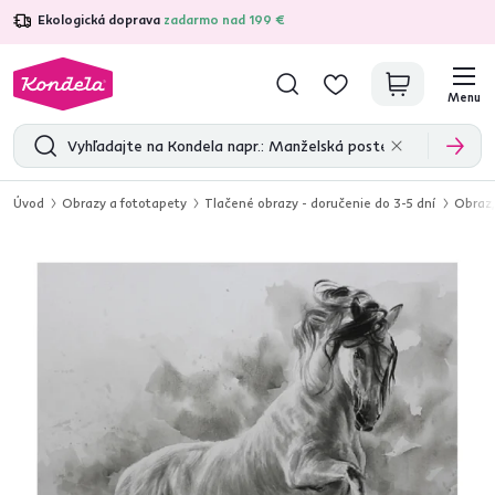
Ekologická doprava
zadarmo nad 199 €
4,7
31 333
overených produktových recenzií
Menu
Úvod
Obrazy a fototapety
Tlačené obrazy - doručenie do 3-5 dní
Obraz,