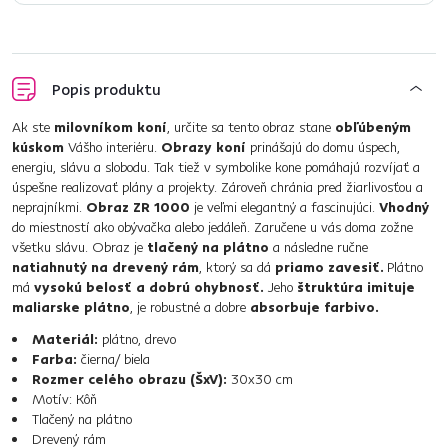
Popis produktu
Ak ste
milovníkom koní
, určite sa tento obraz stane
obľúbeným
kúskom
Vášho interiéru.
Obrazy koní
prinášajú do domu úspech,
energiu, slávu a slobodu. Tak tiež v symbolike kone pomáhajú rozvíjať a
úspešne realizovať plány a projekty. Zároveň chránia pred žiarlivosťou a
neprajníkmi.
Obraz ZR 1000
je veľmi elegantný a fascinujúci.
Vhodný
do miestností ako obývačka alebo jedáleň. Zaručene u vás doma zožne
všetku slávu. Obraz je
tlačený na plátno
a následne ručne
natiahnutý na drevený rám
, ktorý sa dá
priamo zavesiť.
Plátno
má
vysokú belosť a dobrú ohybnosť.
Jeho
štruktúra imituje
maliarske plátno
, je robustné a dobre
absorbuje farbivo.
Materiál:
plátno, drevo
Farba:
čierna/ biela
Rozmer celého obrazu (ŠxV):
30x30 cm
Motív: Kôň
Tlačený na plátno
Drevený rám