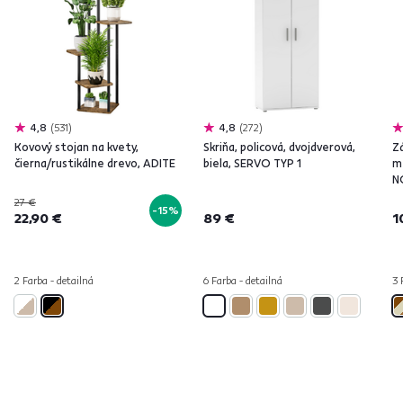
4,8
531
4,8
272
Kovový stojan na kvety,
Skriňa, policová, dvojdverová,
Z
čierna/rustikálne drevo, ADITE
biela, SERVO TYP 1
m
N
27 €
-15%
22,90 €
89 €
1
2 Farba - detailná
6 Farba - detailná
3 