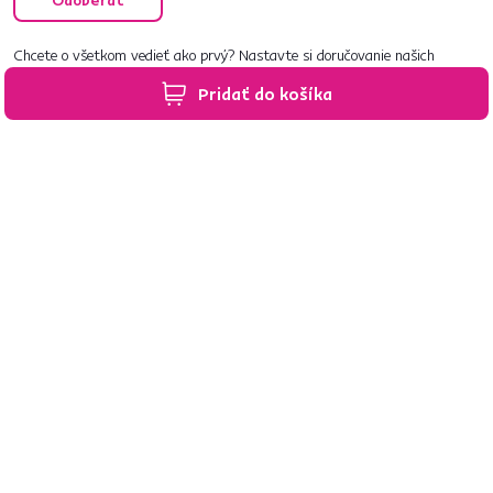
Odoberať
Chcete o všetkom vedieť ako prvý? Nastavte si doručovanie našich
e‑mailov tak, aby vám nič neušlo.
Návod nájdete tu
.
Pridať do košíka
Predajne po celom Slovensku