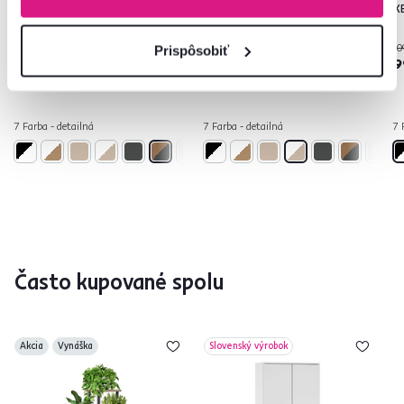
wotan, KEVIN
sonoma/biela, KEVIN
K
109 €
109 €
10
Prispôsobiť
-8%
-8%
99,90 €
99,90 €
9
7 Farba - detailná
7 Farba - detailná
7 
Často kupované spolu
Akcia
Vynáška
Slovenský výrobok