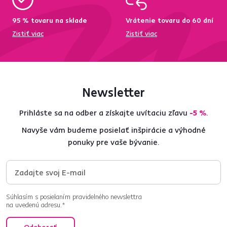
95 % tovaru na sklade
Vrátenie tovaru do 60 dní
Zistiť viac
Zistiť viac
Newsletter
Prihláste sa na odber a získajte uvítaciu zľavu
-5 %
.
Navyše vám budeme posielať inšpirácie a výhodné
ponuky pre vaše bývanie.
Súhlasím s posielaním pravidelného newslettra
na uvedenú adresu.*