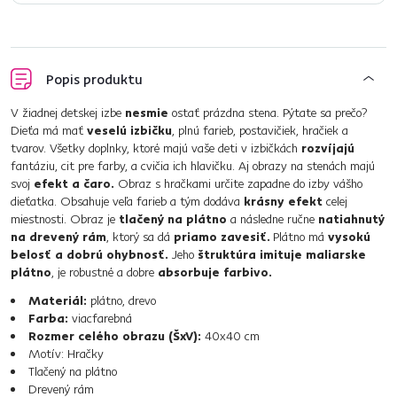
Popis produktu
V žiadnej detskej izbe
nesmie
ostať prázdna stena. Pýtate sa prečo?
Dieťa má mať
veselú izbičku
, plnú farieb, postavičiek, hračiek a
tvarov. Všetky doplnky, ktoré majú vaše deti v izbičkách
rozvíjajú
fantáziu, cit pre farby, a cvičia ich hlavičku. Aj obrazy na stenách majú
svoj
efekt a čaro.
Obraz s hračkami určite zapadne do izby vášho
dieťatka. Obsahuje veľa farieb a tým dodáva
krásny efekt
celej
miestnosti. Obraz je
tlačený na plátno
a následne ručne
natiahnutý
na drevený rám
, ktorý sa dá
priamo zavesiť.
Plátno má
vysokú
belosť a dobrú ohybnosť.
Jeho
štruktúra imituje maliarske
plátno
, je robustné a dobre
absorbuje farbivo.
Materiál:
plátno, drevo
Farba:
viacfarebná
Rozmer celého obrazu (ŠxV):
40x40 cm
Motív: Hračky
Tlačený na plátno
Drevený rám