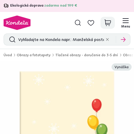
Ekologická doprava
zadarmo nad 199 €
4,7
31 285
overených produktových recenzií
Menu
Úvod
Obrazy a fototapety
Tlačené obrazy - doručenie do 3-5 dní
Obraz 
Vynáška