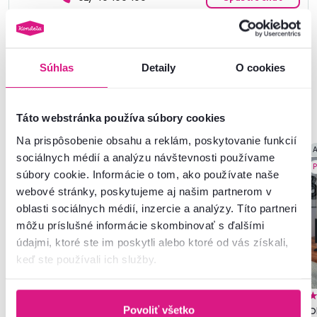
Súhlas
Detaily
O cookies
Podobné produkty
Táto webstránka používa súbory cookies
Na prispôsobenie obsahu a reklám, poskytovanie funkcií
Akcia
Výpredaj
Akcia
Slovenský výrobok
A
sociálnych médií a analýzu návštevnosti používame
Slovenský výrobok
Produkt roku
P
súbory cookie. Informácie o tom, ako používate naše
webové stránky, poskytujeme aj našim partnerom v
oblasti sociálnych médií, inzercie a analýzy. Títo partneri
môžu príslušné informácie skombinovať s ďalšími
údajmi, ktoré ste im poskytli alebo ktoré od vás získali,
keď ste používali ich služby.
4,7
256
4,7
256
Povoliť všetko
Obývacia stena, grafit/dub
Obývacia stena, dub
Ob