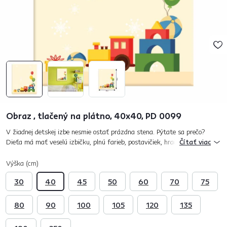
Obraz , tlačený na plátno, 40x40, PD 0099
V žiadnej detskej izbe nesmie ostať prázdna stena. Pýtate sa prečo?
Dieťa má mať veselú izbičku, plnú farieb, postavičiek, hračiek a tvarov.
Čítať viac
Všetky doplnky, ktoré majú vaše deti v izbičkách rozvíjajú...
Výška (cm)
30
40
45
50
60
70
75
80
90
100
105
120
135